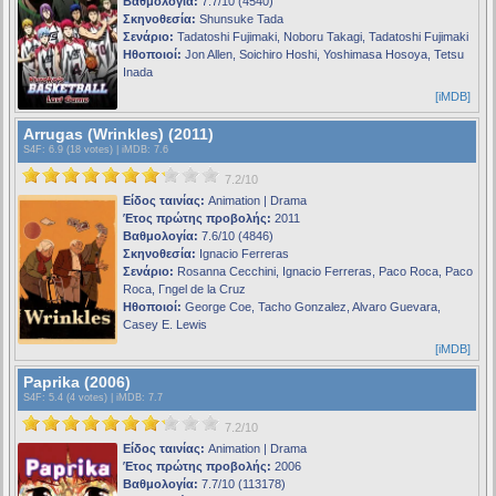
Βαθμολογία:
7.7/10 (4540)
Σκηνοθεσία:
Shunsuke Tada
Σενάριο:
Tadatoshi Fujimaki, Noboru Takagi, Tadatoshi Fujimaki
Ηθοποιοί:
Jon Allen, Soichiro Hoshi, Yoshimasa Hosoya, Tetsu
Inada
[iMDB]
Arrugas (Wrinkles) (2011)
S4F
: 6.9 (18 votes) |
iMDB
: 7.6
7.2/10
Είδος ταινίας:
Animation | Drama
Έτος πρώτης προβολής:
2011
Βαθμολογία:
7.6/10 (4846)
Σκηνοθεσία:
Ignacio Ferreras
Σενάριο:
Rosanna Cecchini, Ignacio Ferreras, Paco Roca, Paco
Roca, Γngel de la Cruz
Ηθοποιοί:
George Coe, Tacho Gonzalez, Alvaro Guevara,
Casey E. Lewis
[iMDB]
Paprika (2006)
S4F
: 5.4 (4 votes) |
iMDB
: 7.7
7.2/10
Είδος ταινίας:
Animation | Drama
Έτος πρώτης προβολής:
2006
Βαθμολογία:
7.7/10 (113178)