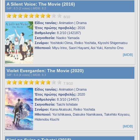
A Silent Voice: The Movie (2016)
S4F
: 6.5 (2 votes) |
iMDB
: 8.2
8/10
Είδος ταινίας:
Animation | Drama
Έτος πρώτης προβολής:
2016
Βαθμολογία:
8.2/10 (142187)
Σκηνοθεσία:
Naoko Yamada
Σενάριο:
Yoshitoki Oima, Reiko Yoshida, Kiyoshi Shigematsu
Ηθοποιοί:
Miyu Irino, Saori Hayami, Aoi Yuki, Kensho Ono
[iMDB]
Violet Evergarden: The Movie (2020)
S4F
: 6.4 (4 votes) |
iMDB
: 8.3
7.9/10
Είδος ταινίας:
Animation | Drama
Έτος πρώτης προβολής:
2020
Βαθμολογία:
8.3/10 (14457)
Σκηνοθεσία:
Taichi Ishidate
Σενάριο:
Kana Akatsuki, Reiko Yoshida
Ηθοποιοί:
Yui Ishikawa, Daisuke Namikawa, Takehito Koyasu,
Hidenobu Kiuchi
[iMDB]
Kimi no Suizo o Tabetai (2018)