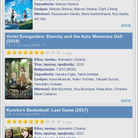
Σκηνοθεσία:
Makoto Shinkai
Σενάριο:
Makoto Shinkai, Makoto Shinkai, Clark Cheng
Ηθοποιοί:
Ryunosuke Kamiki, Mone Kamishiraishi, Ryo Narita,
Aoi Yuki
[iMDB]
Violet Evergarden: Eternity and the Auto Memories Doll
(2019)
S4F
: 6.7 (5 votes) |
iMDB
: 7.5
7.3/10
Είδος ταινίας:
Animation | Drama
Έτος πρώτης προβολής:
2019
Βαθμολογία:
7.5/10 (8639)
Σκηνοθεσία:
Haruka Fujita, Taichi Ishidate
Σενάριο:
Kana Akatsuki, Reiko Yoshida, Takaaki Suzuki,
Tatsuhiko Urahata
Ηθοποιοί:
Bob Buchholz, Kira Buckland, Reba Buhr, Christine
Marie Cabanos
[iMDB]
Kuroko's Basketball: Last Game (2017)
S4F
: 5.8 (4 votes) |
iMDB
: 7.7
7.3/10
Είδος ταινίας:
Animation | Drama
Έτος πρώτης προβολής:
2017