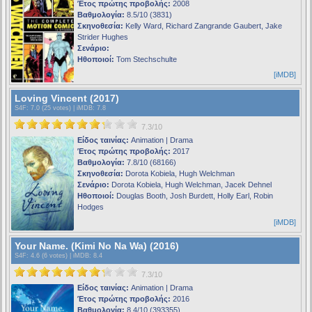
Έτος πρώτης προβολής:
2008
Βαθμολογία:
8.5/10 (3831)
Σκηνοθεσία:
Kelly Ward, Richard Zangrande Gaubert, Jake
Strider Hughes
Σενάριο:
Ηθοποιοί:
Tom Stechschulte
[iMDB]
Loving Vincent (2017)
S4F
: 7.0 (25 votes) |
iMDB
: 7.8
7.3/10
Είδος ταινίας:
Animation | Drama
Έτος πρώτης προβολής:
2017
Βαθμολογία:
7.8/10 (68166)
Σκηνοθεσία:
Dorota Kobiela, Hugh Welchman
Σενάριο:
Dorota Kobiela, Hugh Welchman, Jacek Dehnel
Ηθοποιοί:
Douglas Booth, Josh Burdett, Holly Earl, Robin
Hodges
[iMDB]
Your Name. (Kimi No Na Wa) (2016)
S4F
: 4.6 (6 votes) |
iMDB
: 8.4
7.3/10
Είδος ταινίας:
Animation | Drama
Έτος πρώτης προβολής:
2016
Βαθμολογία:
8.4/10 (393355)