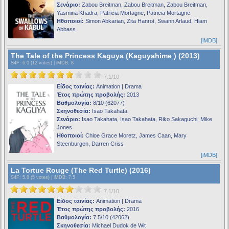
Σενάριο:
Zabou Breitman, Zabou Breitman, Zabou Breitman,
Yasmina Khadra, Patricia Mortagne, Patricia Mortagne
Ηθοποιοί:
Simon Abkarian, Zita Hanrot, Swann Arlaud, Hiam
Abbass
[iMDB]
The Tale of the Princess Kaguya (Kaguyahime ) (2013)
S4F
: 6.0 (12 votes) |
iMDB
: 8
7.1/10
Είδος ταινίας:
Animation | Drama
Έτος πρώτης προβολής:
2013
Βαθμολογία:
8/10 (62077)
Σκηνοθεσία:
Isao Takahata
Σενάριο:
Isao Takahata, Isao Takahata, Riko Sakaguchi, Mike
Jones
Ηθοποιοί:
Chloe Grace Moretz, James Caan, Mary
Steenburgen, Darren Criss
[iMDB]
La Tortue Rouge (The Red Turtle) (2016)
S4F
: 5.8 (5 votes) |
iMDB
: 7.5
7.1/10
Είδος ταινίας:
Animation | Drama
Έτος πρώτης προβολής:
2016
Βαθμολογία:
7.5/10 (42062)
Σκηνοθεσία:
Michael Dudok de Wit