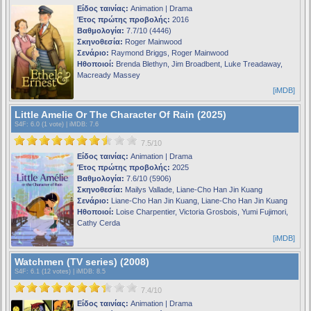
Είδος ταινίας:
Animation | Drama
Έτος πρώτης προβολής:
2016
Βαθμολογία:
7.7/10 (4446)
Σκηνοθεσία:
Roger Mainwood
Σενάριο:
Raymond Briggs, Roger Mainwood
Ηθοποιοί:
Brenda Blethyn, Jim Broadbent, Luke Treadaway,
Macready Massey
[iMDB]
Little Amelie Or The Character Of Rain (2025)
S4F
: 6.0 (1 vote) |
iMDB
: 7.6
7.5/10
Είδος ταινίας:
Animation | Drama
Έτος πρώτης προβολής:
2025
Βαθμολογία:
7.6/10 (5906)
Σκηνοθεσία:
Mailys Vallade, Liane-Cho Han Jin Kuang
Σενάριο:
Liane-Cho Han Jin Kuang, Liane-Cho Han Jin Kuang
Ηθοποιοί:
Loise Charpentier, Victoria Grosbois, Yumi Fujimori,
Cathy Cerda
[iMDB]
Watchmen (TV series) (2008)
S4F
: 6.1 (12 votes) |
iMDB
: 8.5
7.4/10
Είδος ταινίας:
Animation | Drama