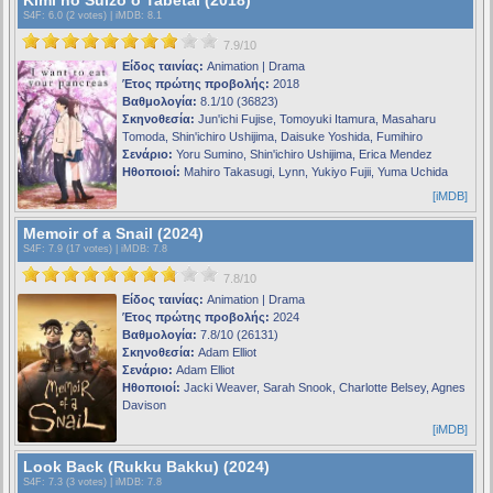
S4F
: 6.0 (2 votes) |
iMDB
: 8.1
7.9/10
Είδος ταινίας:
Animation | Drama
Έτος πρώτης προβολής:
2018
Βαθμολογία:
8.1/10 (36823)
Σκηνοθεσία:
Jun'ichi Fujise, Tomoyuki Itamura, Masaharu
Tomoda, Shin'ichiro Ushijima, Daisuke Yoshida, Fumihiro
Σενάριο:
Yoru Sumino, Shin'ichiro Ushijima, Erica Mendez
Ηθοποιοί:
Mahiro Takasugi, Lynn, Yukiyo Fujii, Yuma Uchida
[iMDB]
Memoir of a Snail (2024)
S4F
: 7.9 (17 votes) |
iMDB
: 7.8
7.8/10
Είδος ταινίας:
Animation | Drama
Έτος πρώτης προβολής:
2024
Βαθμολογία:
7.8/10 (26131)
Σκηνοθεσία:
Adam Elliot
Σενάριο:
Adam Elliot
Ηθοποιοί:
Jacki Weaver, Sarah Snook, Charlotte Belsey, Agnes
Davison
[iMDB]
Look Back (Rukku Bakku) (2024)
S4F
: 7.3 (3 votes) |
iMDB
: 7.8