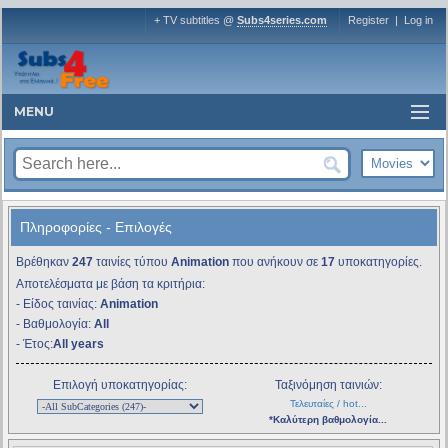
+ TV subtitles @
Subs4series.com
Register
|
Log in
MENU
Πληροφορίες - Επιλογές
Βρέθηκαν
247
ταινίες τύπου
Animation
που ανήκουν σε
17
υποκατηγορίες.
Αποτελέσματα με βάση τα κριτήρια:
- Είδος ταινίας:
Animation
- Βαθμολογία:
All
- Έτος:
All years
Επιλογή υποκατηγορίας:
Ταξινόμηση ταινιών:
Τελευταίες / hot...
*Καλύτερη βαθμολογία...