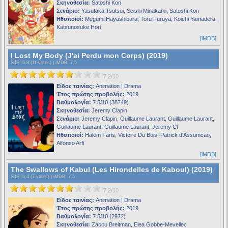
Σκηνοθεσία:
Satoshi Kon
Σενάριο:
Yasutaka Tsutsui, Seishi Minakami, Satoshi Kon
Ηθοποιοί:
Megumi Hayashibara, Toru Furuya, Koichi Yamadera,
Katsunosuke Hori
[iMDB]
I Lost My Body (J'ai Perdu mon Corps) (2019)
S4F
: 6.8 (11 votes) |
iMDB
: 7.5
7.2/10
Είδος ταινίας:
Animation | Drama
Έτος πρώτης προβολής:
2019
Βαθμολογία:
7.5/10 (38749)
Σκηνοθεσία:
Jeremy Clapin
Σενάριο:
Jeremy Clapin, Guillaume Laurant, Guillaume Laurant,
Guillaume Laurant, Guillaume Laurant, Jeremy Cl
Ηθοποιοί:
Hakim Faris, Victoire Du Bois, Patrick d'Assumcao,
Alfonso Arfi
[iMDB]
The Swallows of Kabul (Les Hirondelles de Kaboul) (2019)
S4F
: 6.4 (7 votes) |
iMDB
: 7.5
7.2/10
Είδος ταινίας:
Animation | Drama
Έτος πρώτης προβολής:
2019
Βαθμολογία:
7.5/10 (2972)
Σκηνοθεσία:
Zabou Breitman, Elea Gobbe-Mevellec