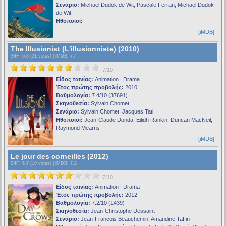
Σενάριο:
Michael Dudok de Wit, Pascale Ferran, Michael Dudok
de Wit
Ηθοποιοί:
[iMDB]
The Illusionist (L'illusionniste) (2010)
S4F
: 6.8 (21 votes) |
iMDB
: 7.4
7/10
Είδος ταινίας:
Animation | Drama
Έτος πρώτης προβολής:
2010
Βαθμολογία:
7.4/10 (37691)
Σκηνοθεσία:
Sylvain Chomet
Σενάριο:
Sylvain Chomet, Jacques Tati
Ηθοποιοί:
Jean-Claude Donda, Eilidh Rankin, Duncan MacNeil,
Raymond Mearns
[iMDB]
Le jour des corneilles (2012)
S4F
: 6.7 (10 votes) |
iMDB
: 7.2
7/10
Είδος ταινίας:
Animation | Drama
Έτος πρώτης προβολής:
2012
Βαθμολογία:
7.2/10 (1439)
Σκηνοθεσία:
Jean-Christophe Dessaint
Σενάριο:
Jean-François Beauchemin, Amandine Taffin