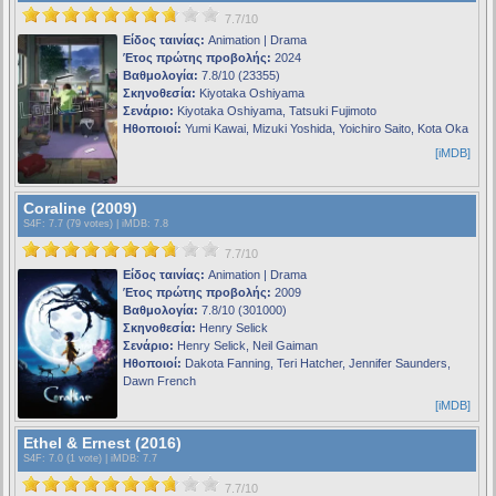
7.7/10
Είδος ταινίας:
Animation | Drama
Έτος πρώτης προβολής:
2024
Βαθμολογία:
7.8/10 (23355)
Σκηνοθεσία:
Kiyotaka Oshiyama
Σενάριο:
Kiyotaka Oshiyama, Tatsuki Fujimoto
Ηθοποιοί:
Yumi Kawai, Mizuki Yoshida, Yoichiro Saito, Kota Oka
[iMDB]
Coraline (2009)
S4F
: 7.7 (79 votes) |
iMDB
: 7.8
7.7/10
Είδος ταινίας:
Animation | Drama
Έτος πρώτης προβολής:
2009
Βαθμολογία:
7.8/10 (301000)
Σκηνοθεσία:
Henry Selick
Σενάριο:
Henry Selick, Neil Gaiman
Ηθοποιοί:
Dakota Fanning, Teri Hatcher, Jennifer Saunders,
Dawn French
[iMDB]
Ethel & Ernest (2016)
S4F
: 7.0 (1 vote) |
iMDB
: 7.7
7.7/10