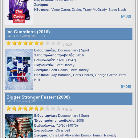
Σενάριο:
Ηθοποιοί:
Vince Carter, Drake, Tracy McGrady, Steve Nash
[iMDB]
Ice Guardians (2016)
S4F
: 4.9 (7 votes) |
iMDB
: 7.4
6.6/10
Είδος ταινίας:
Documentary | Sport
Έτος πρώτης προβολής:
2016
Βαθμολογία:
7.4/10 (1947)
Σκηνοθεσία:
Brett Harvey
Σενάριο:
Scott Dodds, Brett Harvey
Ηθοποιοί:
Jay Baruchel, Chris Chelios, George Parros, Brett
Hull
[iMDB]
Bigger Stronger Faster* (2008)
S4F
: 4.3 (6 votes) |
iMDB
: 7.5
6.6/10
Είδος ταινίας:
Documentary | Sport
Έτος πρώτης προβολής:
2008
Βαθμολογία:
7.5/10 (14075)
Σκηνοθεσία:
Chris Bell
Σενάριο:
Chris Bell, Alexander Buono, Tamsin Rawady