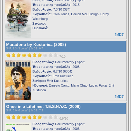
Έτος πρώτης προβολής:
2015
Βαθμολογία:
7.3/10 (374)
Σκηνοθεσία:
Colin Jones, Darren McCullough, Darcy
Wittenburg
Σενάριο:
Ηθοποιοί:
[iMDB]
Maradona by Kusturica (2008)
S4F
: 8.3 (3 votes) |
iMDB
: 6.7
7/10
Είδος ταινίας:
Documentary | Sport
Έτος πρώτης προβολής:
2008
Βαθμολογία:
6.7/10 (6854)
Σκηνοθεσία:
Emir Kusturica
Σενάριο:
Emir Kusturica
Ηθοποιοί:
Ernesto Cantu, Manu Chao, Lucas Fuica, Emir
Kusturica
[iMDB]
Once in a Lifetime: T.E.S.N.Y.C. (2006)
S4F
: 6.0 (6 votes) |
iMDB
: 7.2
6.9/10
Είδος ταινίας:
Documentary | Sport
Έτος πρώτης προβολής:
2006