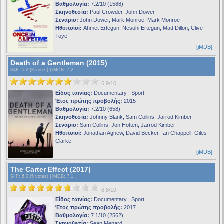
Βαθμολογία:
7.2/10 (1588)
Σκηνοθεσία:
Paul Crowder, John Dower
Σενάριο:
John Dower, Mark Monroe, Mark Monroe
Ηθοποιοί:
Ahmet Ertegun, Nesuhi Ertegün, Matt Dillon, Clive
Toye
[iMDB]
Death of a Gentleman (2015)
S4F
: 5.2 (3 votes) |
iMDB
: 7.2
6.9/10
Είδος ταινίας:
Documentary | Sport
Έτος πρώτης προβολής:
2015
Βαθμολογία:
7.2/10 (658)
Σκηνοθεσία:
Johnny Blank, Sam Collins, Jarrod Kimber
Σενάριο:
Sam Collins, Jon Hotten, Jarrod Kimber
Ηθοποιοί:
Jonathan Agnew, David Becker, Ian Chappell, Giles
Clarke
[iMDB]
The Carter Effect (2017)
S4F
: 6.0 (5 votes) |
iMDB
: 7.1
6.8/10
Είδος ταινίας:
Documentary | Sport
Έτος πρώτης προβολής:
2017
Βαθμολογία:
7.1/10 (2562)
Σκηνοθεσία:
Sean Menard