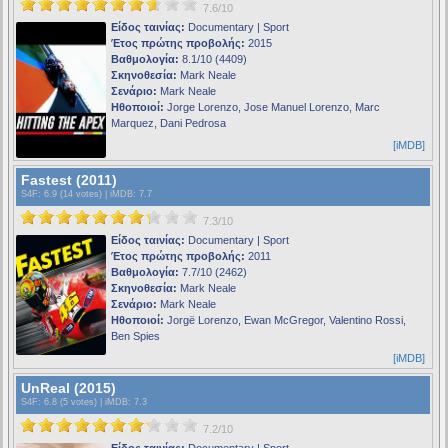
7.6/10
Είδος ταινίας:
Documentary | Sport
Έτος πρώτης προβολής:
2015
Βαθμολογία:
8.1/10 (4409)
Σκηνοθεσία:
Mark Neale
Σενάριο:
Mark Neale
Ηθοποιοί:
Jorge Lorenzo, Jose Manuel Lorenzo, Marc
Marquez, Dani Pedrosa
[iMDB]
Fastest (2011)
S4F
: 6.9 (14 votes) |
iMDB
: 7.7
7.3/10
Είδος ταινίας:
Documentary | Sport
Έτος πρώτης προβολής:
2011
Βαθμολογία:
7.7/10 (2462)
Σκηνοθεσία:
Mark Neale
Σενάριο:
Mark Neale
Ηθοποιοί:
Jorgë Lorenzo, Ewan McGregor, Valentino Rossi,
Ben Spies
[iMDB]
UnReal (2015)
S4F
: 6.8 (5 votes) |
iMDB
: 7.3
7.2/10
Είδος ταινίας:
Documentary | Sport