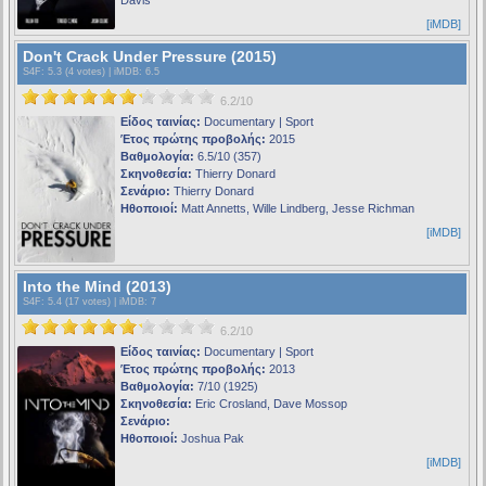
[iMDB]
Don't Crack Under Pressure (2015)
S4F
: 5.3 (4 votes) |
iMDB
: 6.5
6.2/10
Είδος ταινίας:
Documentary | Sport
Έτος πρώτης προβολής:
2015
Βαθμολογία:
6.5/10 (357)
Σκηνοθεσία:
Thierry Donard
Σενάριο:
Thierry Donard
Ηθοποιοί:
Matt Annetts, Wille Lindberg, Jesse Richman
[iMDB]
Into the Mind (2013)
S4F
: 5.4 (17 votes) |
iMDB
: 7
6.2/10
Είδος ταινίας:
Documentary | Sport
Έτος πρώτης προβολής:
2013
Βαθμολογία:
7/10 (1925)
Σκηνοθεσία:
Eric Crosland, Dave Mossop
Σενάριο:
Ηθοποιοί:
Joshua Pak
[iMDB]