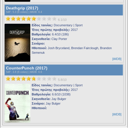
Deathgrip (2017)
S4F
: 5.3 (6 votes) |
iMDB
: 6.4
6.1/10
Είδος ταινίας:
Documentary | Sport
Έτος πρώτης προβολής:
2017
Βαθμολογία:
6.4/10 (186)
Σκηνοθεσία:
Clay Porter
Σενάριο:
Ηθοποιοί:
Josh Bryceland, Brendan Fairclough, Brandon
Semenuk
[iMDB]
CounterPunch (2017)
S4F
: 3.8 (6 votes) |
iMDB
: 6.6
5.8/10
Είδος ταινίας:
Documentary | Sport
Έτος πρώτης προβολής:
2017
Βαθμολογία:
6.6/10 (1038)
Σκηνοθεσία:
Jay Bulger
Σενάριο:
Jay Bulger
Ηθοποιοί:
[iMDB]