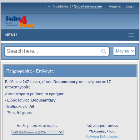
+ TV subtitles @
Subs4series.com
Register
|
Log in
MENU
Πληροφορίες - Επιλογές
Βρέθηκαν
247
ταινίες τύπου
Documentary
που ανήκουν σε
17
υποκατηγορίες.
Αποτελέσματα με βάση τα κριτήρια:
- Είδος ταινίας:
Documentary
- Βαθμολογία:
All
- Έτος:
All years
Επιλογή υποκατηγορίας:
Ταξινόμηση ταινιών:
*Τελευταίες / hot...
Καλύτερη βαθμολογία...