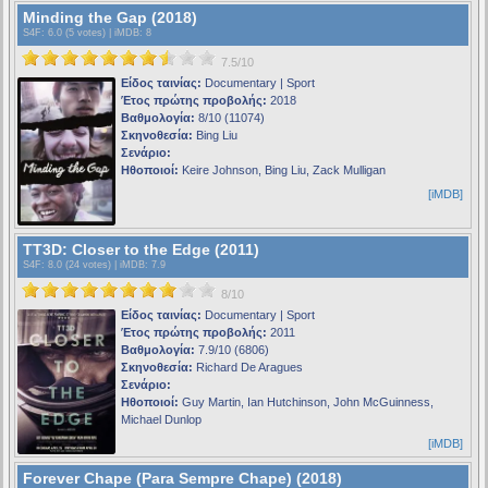
Minding the Gap (2018)
S4F
: 6.0 (5 votes) |
iMDB
: 8
7.5/10
Είδος ταινίας:
Documentary | Sport
Έτος πρώτης προβολής:
2018
Βαθμολογία:
8/10 (11074)
Σκηνοθεσία:
Bing Liu
Σενάριο:
Ηθοποιοί:
Keire Johnson, Bing Liu, Zack Mulligan
[iMDB]
TT3D: Closer to the Edge (2011)
S4F
: 8.0 (24 votes) |
iMDB
: 7.9
8/10
Είδος ταινίας:
Documentary | Sport
Έτος πρώτης προβολής:
2011
Βαθμολογία:
7.9/10 (6806)
Σκηνοθεσία:
Richard De Aragues
Σενάριο:
Ηθοποιοί:
Guy Martin, Ian Hutchinson, John McGuinness,
Michael Dunlop
[iMDB]
Forever Chape (Para Sempre Chape) (2018)