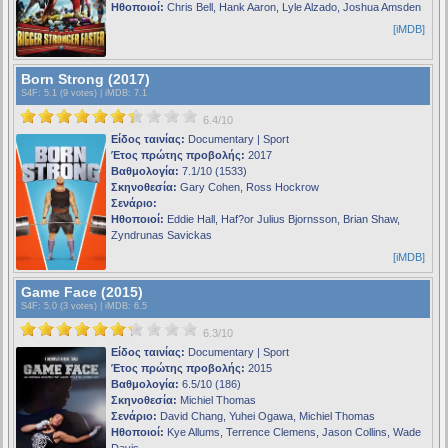
Ηθοποιοί:
Chris Bell, Hank Aaron, Lyle Alzado, Joshua Amsden
[iMDB]
Born Strong (2017)
S4F
: 5.1 (9 votes) |
iMDB
: 7.1
6.4/10
Είδος ταινίας:
Documentary | Sport
Έτος πρώτης προβολής:
2017
Βαθμολογία:
7.1/10 (1533)
Σκηνοθεσία:
Gary Cohen, Ross Hockrow
Σενάριο:
Ηθοποιοί:
Eddie Hall, Haf?or Julius Bjornsson, Brian Shaw,
Zyndrunas Savickas
[iMDB]
Game Face (2015)
S4F
: 5.0 (3 votes) |
iMDB
: 6.5
6.3/10
Είδος ταινίας:
Documentary | Sport
Έτος πρώτης προβολής:
2015
Βαθμολογία:
6.5/10 (186)
Σκηνοθεσία:
Michiel Thomas
Σενάριο:
David Chang, Yuhei Ogawa, Michiel Thomas
Ηθοποιοί:
Kye Allums, Terrence Clemens, Jason Collins, Wade
Davis