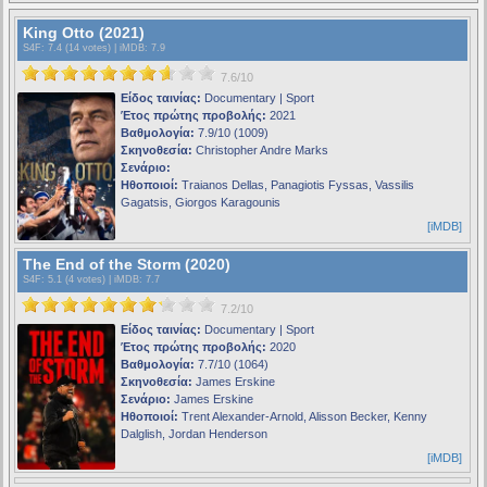
King Otto (2021)
S4F
: 7.4 (14 votes) |
iMDB
: 7.9
7.6/10
Είδος ταινίας:
Documentary | Sport
Έτος πρώτης προβολής:
2021
Βαθμολογία:
7.9/10 (1009)
Σκηνοθεσία:
Christopher Andre Marks
Σενάριο:
Ηθοποιοί:
Traianos Dellas, Panagiotis Fyssas, Vassilis
Gagatsis, Giorgos Karagounis
[iMDB]
The End of the Storm (2020)
S4F
: 5.1 (4 votes) |
iMDB
: 7.7
7.2/10
Είδος ταινίας:
Documentary | Sport
Έτος πρώτης προβολής:
2020
Βαθμολογία:
7.7/10 (1064)
Σκηνοθεσία:
James Erskine
Σενάριο:
James Erskine
Ηθοποιοί:
Trent Alexander-Arnold, Alisson Becker, Kenny
Dalglish, Jordan Henderson
[iMDB]