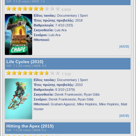
S4F
: 5.3 (5 votes) |
iMDB
: 7.4
6.9/10
Είδος ταινίας:
Documentary | Sport
Έτος πρώτης προβολής:
2018
Βαθμολογία:
7.4/10 (333)
Σκηνοθεσία:
Luis Ara
Σενάριο:
Luis Ara
Ηθοποιοί:
[iMDB]
Life Cycles (2010)
S4F
: 7.1 (16 votes) |
iMDB
: 8.3
7.7/10
Είδος ταινίας:
Documentary | Sport
Έτος πρώτης προβολής:
2010
Βαθμολογία:
8.3/10 (1379)
Σκηνοθεσία:
Derek Frankowski, Ryan Gibb
Σενάριο:
Derek Frankowski, Ryan Gibb
Ηθοποιοί:
Graham Agassiz, Mike Hopkins, Mike Hopkins, Matt
Hunter
[iMDB]
Hitting the Apex (2015)
S4F
: 7.3 (30 votes) |
iMDB
: 8.1