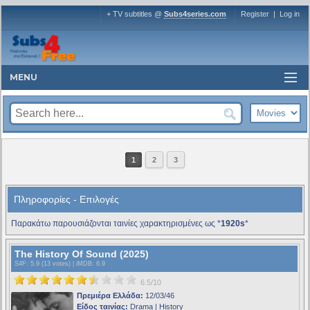
+ TV subtitles @
Subs4series.com
Register
|
Log in
MENU
1
2
3
Πληροφορίες - Επιλογές
Παρακάτω παρουσιάζονται ταινίες χαρακτηρισμένες ως *
1920s
*
The History Of Sound (2025)
S4F
: 5.9 (13 votes) |
iMDB
: 6.9
6.5/10
Πρεμιέρα Ελλάδα:
12/03/46
Είδος ταινίας:
Drama | History