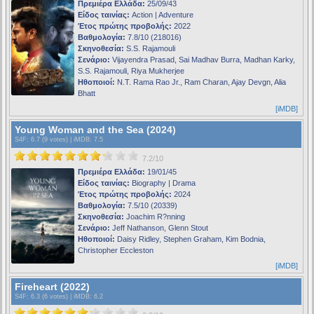
Πρεμιέρα Ελλάδα:
25/09/43
Είδος ταινίας:
Action | Adventure
Έτος πρώτης προβολής:
2022
Βαθμολογία:
7.8/10 (218016)
Σκηνοθεσία:
S.S. Rajamouli
Σενάριο:
Vijayendra Prasad, Sai Madhav Burra, Madhan Karky,
S.S. Rajamouli, Riya Mukherjee
Ηθοποιοί:
N.T. Rama Rao Jr., Ram Charan, Ajay Devgn, Alia
Bhatt
[iMDB]
Young Woman and the Sea (2024)
S4F
: 6.7 (9 votes) |
iMDB
: 7.5
7.2/10
Πρεμιέρα Ελλάδα:
19/01/45
Είδος ταινίας:
Biography | Drama
Έτος πρώτης προβολής:
2024
Βαθμολογία:
7.5/10 (20339)
Σκηνοθεσία:
Joachim R?nning
Σενάριο:
Jeff Nathanson, Glenn Stout
Ηθοποιοί:
Daisy Ridley, Stephen Graham, Kim Bodnia,
Christopher Eccleston
[iMDB]
Fireheart (2022)
S4F
: 6.3 (6 votes) |
iMDB
: 6.2