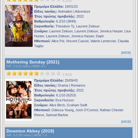
6.2/10
Πρεμιέρα Ελλάδα:
19/01/23
Είδος ταινίας:
Animation | Adventure
Έτος πρώτης προβολής:
2022
Βαθμολογία:
6.2/10 (3849)
Σκηνοθεσία:
Theodore Ty, Laurent Zeitoun
Σενάριο:
Laurent Zeitoun, Laurent Zeitoun, Jennica Harper, Lisa
Hunter, Laurent Zeitoun, Jennica Harper, Daph
Ηθοποιοί:
Alice Pol, Vincent Cassel, Valerie Lemercier, Claudia
Tagbo
[iMDB]
Mothering Sunday (2021)
S4F
: 5.2 (3 votes) |
iMDB
: 6.1
5.9/10
Πρεμιέρα Ελλάδα:
25/09/43
Είδος ταινίας:
Drama | Romance
Έτος πρώτης προβολής:
2021
Βαθμολογία:
6.1/10 (6253)
Σκηνοθεσία:
Eva Husson
Σενάριο:
Alice Birch, Graham Swift
Ηθοποιοί:
Odessa Young, Josh O'Connor, Nathan Chester
Reeve, Samuel Barlow
[iMDB]
Downton Abbey (2019)
S4F
: 6.5 (30 votes) |
iMDB
: 7.4