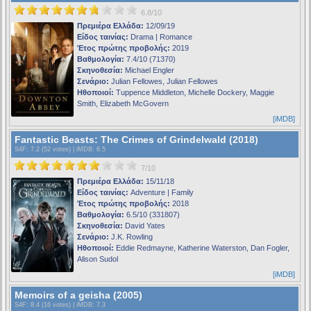
6.8/10
Πρεμιέρα Ελλάδα:
12/09/19
Είδος ταινίας:
Drama | Romance
Έτος πρώτης προβολής:
2019
Βαθμολογία:
7.4/10 (71370)
Σκηνοθεσία:
Michael Engler
Σενάριο:
Julian Fellowes, Julian Fellowes
Ηθοποιοί:
Tuppence Middleton, Michelle Dockery, Maggie
Smith, Elizabeth McGovern
[iMDB]
Fantastic Beasts: The Crimes of Grindelwald (2018)
S4F
: 7.2 (52 votes) |
iMDB
: 6.5
7/10
Πρεμιέρα Ελλάδα:
15/11/18
Είδος ταινίας:
Adventure | Family
Έτος πρώτης προβολής:
2018
Βαθμολογία:
6.5/10 (331807)
Σκηνοθεσία:
David Yates
Σενάριο:
J.K. Rowling
Ηθοποιοί:
Eddie Redmayne, Katherine Waterston, Dan Fogler,
Alison Sudol
[iMDB]
Memoirs of a geisha (2005)
S4F
: 8.4 (16 votes) |
iMDB
: 7.3