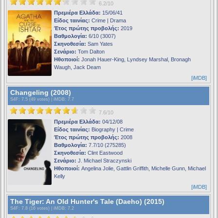
6.2/10
Πρεμιέρα Ελλάδα:
15/06/41
Είδος ταινίας:
Crime | Drama
Έτος πρώτης προβολής:
2019
Βαθμολογία:
6/10 (3007)
Σκηνοθεσία:
Sam Yates
Σενάριο:
Tom Dalton
Ηθοποιοί:
Jonah Hauer-King, Lyndsey Marshal, Bronagh
Waugh, Jack Deam
[iMDB]
Changeling (2008)
S4F
: 7.5 (49 votes) |
iMDB
: 7.7
7.6/10
Πρεμιέρα Ελλάδα:
04/12/08
Είδος ταινίας:
Biography | Crime
Έτος πρώτης προβολής:
2008
Βαθμολογία:
7.7/10 (275285)
Σκηνοθεσία:
Clint Eastwood
Σενάριο:
J. Michael Straczynski
Ηθοποιοί:
Angelina Jolie, Gattlin Griffith, Michelle Gunn, Michael
Kelly
[iMDB]
The Tiger: An Old Hunter's Tale (Daeho) (2015)
S4F
: 7.8 (16 votes) |
iMDB
: 7.2