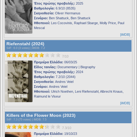
Έτος πρώτης προβολής:
2025
Βαθμολογία:
6.9/10 (8535)
Σκηνοθεσία:
Oliver Hermanus
Σενάριο:
Ben Shattuck, Ben Shattuck
Ηθοποιοί:
Leo Cocovinis, Raphael Sbarge, Molly Price, Paul
Mescal
[iMDB]
Riefenstahl (2024)
S4F
: 6.0 (3 votes) |
iMDB
: 7.2
7/10
Πρεμιέρα Ελλάδα:
06/03/25
Είδος ταινίας:
Documentary | Biography
Έτος πρώτης προβολής:
2024
Βαθμολογία:
7.2/10 (2044)
Σκηνοθεσία:
Andres Veiel
Σενάριο:
Andres Veiel
Ηθοποιοί:
Ulrich Noethen, Leni Riefenstahl, Albrecht Knaus,
Raimund le Viseur
[iMDB]
Killers of the Flower Moon (2023)
S4F
: 7.3 (75 votes) |
iMDB
: 7.5
7.3/10
Πρεμιέρα Ελλάδα:
19/10/23