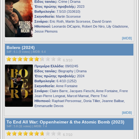
Είδος ταινίας:
Crime | Drama
Έτος πρώτης προβολής:
2023
Βαθμολογία:
7.5/10 (310610)
Σκηνοθεσία:
Martin Scorsese
Σενάριο:
Eric Roth, Martin Scorsese, David Grann
Ηθοποιοί:
Leonardo DiCaprio, Robert De Niro, Lily Gladstone,
Jesse Plemons
[iMDB]
Bolero (2024)
S4F
: 6.1 (5 votes) |
iMDB
: 6.4
6.3/10
Πρεμιέρα Ελλάδα:
09/02/45
Είδος ταινίας:
Biography | Drama
Έτος πρώτης προβολής:
2024
Βαθμολογία:
6.4/10 (1252)
Σκηνοθεσία:
Anne Fontaine
Σενάριο:
Claire Barre, Jacques Fieschi, Anne Fontaine, Frere
Jean-Pierre Longeat, Marcel Marnat, Pierre Trivi
Ηθοποιοί:
Raphael Personnaz, Doria Tillier, Jeanne Balibar,
Emmanuelle Devos
[iMDB]
To End All War: Oppenheimer & the Atomic Bomb (2023)
S4F
: 5.8 (11 votes) |
iMDB
: 7.4
6.7/10