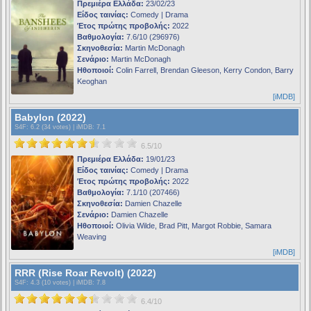
Πρεμιέρα Ελλάδα:
23/02/23
Είδος ταινίας:
Comedy | Drama
Έτος πρώτης προβολής:
2022
Βαθμολογία:
7.6/10 (296976)
Σκηνοθεσία:
Martin McDonagh
Σενάριο:
Martin McDonagh
Ηθοποιοί:
Colin Farrell, Brendan Gleeson, Kerry Condon, Barry
Keoghan
[iMDB]
Babylon (2022)
S4F
: 6.2 (34 votes) |
iMDB
: 7.1
6.5/10
Πρεμιέρα Ελλάδα:
19/01/23
Είδος ταινίας:
Comedy | Drama
Έτος πρώτης προβολής:
2022
Βαθμολογία:
7.1/10 (207466)
Σκηνοθεσία:
Damien Chazelle
Σενάριο:
Damien Chazelle
Ηθοποιοί:
Olivia Wilde, Brad Pitt, Margot Robbie, Samara
Weaving
[iMDB]
RRR (Rise Roar Revolt) (2022)
S4F
: 4.3 (10 votes) |
iMDB
: 7.8
6.4/10