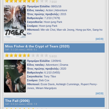
7.5/10
Πρεμιέρα Ελλάδα:
08/01/16
Είδος ταινίας:
Action | Adventure
Έτος πρώτης προβολής:
2015
Βαθμολογία:
7.2/10 (7479)
Σκηνοθεσία:
Hoon-jung Park
Σενάριο:
Hoon-jung Park
Ηθοποιοί:
Min-sik Choi, Man-sik Jeong, Hong-pa Kim, Sang-ho
Kim
[iMDB]
Miss Fisher & the Crypt of Tears (2020)
S4F
: 5.1 (16 votes) |
iMDB
: 6.1
5.6/10
Πρεμιέρα Ελλάδα:
13/09/41
Είδος ταινίας:
Adventure | Drama
Έτος πρώτης προβολής:
2020
Βαθμολογία:
6.1/10 (5455)
Σκηνοθεσία:
Tony Tilse
Σενάριο:
Deb Cox
Ηθοποιοί:
Essie Davis, Ashleigh Cummings, Rupert Penry-
Jones, Miriam Margolyes
[iMDB]
The Fall (2006)
S4F
: 6.9 (12 votes) |
iMDB
: 7.8