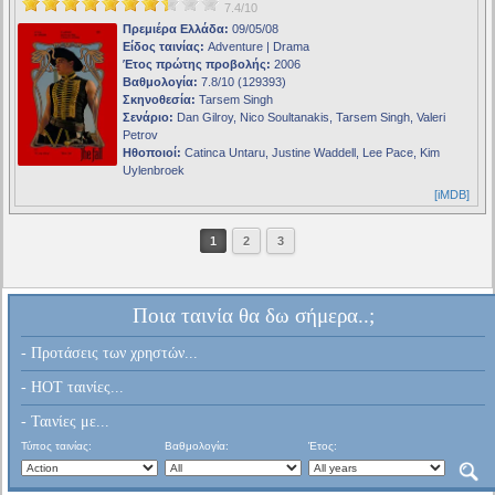
7.4/10
Πρεμιέρα Ελλάδα:
09/05/08
Είδος ταινίας:
Adventure | Drama
Έτος πρώτης προβολής:
2006
Βαθμολογία:
7.8/10 (129393)
Σκηνοθεσία:
Tarsem Singh
Σενάριο:
Dan Gilroy, Nico Soultanakis, Tarsem Singh, Valeri
Petrov
Ηθοποιοί:
Catinca Untaru, Justine Waddell, Lee Pace, Kim
Uylenbroek
[iMDB]
1
2
3
Ποια ταινία θα δω σήμερα..;
- Προτάσεις των χρηστών...
- HOT ταινίες...
- Ταινίες με...
Τύπος ταινίας:
Βαθμολογία:
Έτος: