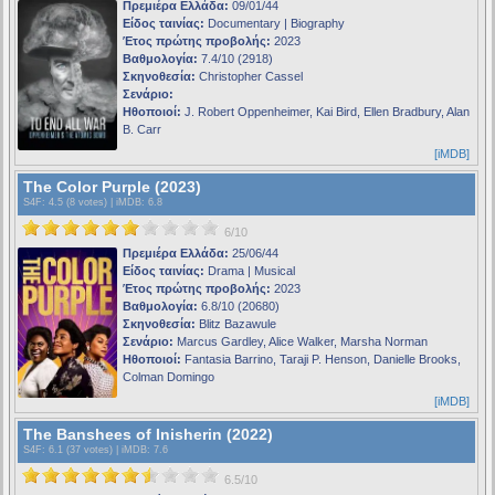
Πρεμιέρα Ελλάδα:
09/01/44
Είδος ταινίας:
Documentary | Biography
Έτος πρώτης προβολής:
2023
Βαθμολογία:
7.4/10 (2918)
Σκηνοθεσία:
Christopher Cassel
Σενάριο:
Ηθοποιοί:
J. Robert Oppenheimer, Kai Bird, Ellen Bradbury, Alan
B. Carr
[iMDB]
The Color Purple (2023)
S4F
: 4.5 (8 votes) |
iMDB
: 6.8
6/10
Πρεμιέρα Ελλάδα:
25/06/44
Είδος ταινίας:
Drama | Musical
Έτος πρώτης προβολής:
2023
Βαθμολογία:
6.8/10 (20680)
Σκηνοθεσία:
Blitz Bazawule
Σενάριο:
Marcus Gardley, Alice Walker, Marsha Norman
Ηθοποιοί:
Fantasia Barrino, Taraji P. Henson, Danielle Brooks,
Colman Domingo
[iMDB]
The Banshees of Inisherin (2022)
S4F
: 6.1 (37 votes) |
iMDB
: 7.6
6.5/10