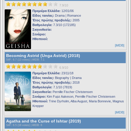
7.9/10
Πρεμιέρα Ελλάδα:
12/01/06
Είδος ταινίας:
Drama | Romance
Έτος πρώτης προβολής:
2005
Βαθμολογία:
7.3/10 (172185)
Σκηνοθεσία:
Σενάριο:
Ηθοποιοί:
[iMDB]
Becoming Astrid (Unga Astrid) (2018)
S4F
: 6.7 (13 votes) |
iMDB
: 7.1
6.9/10
Πρεμιέρα Ελλάδα:
23/11/18
Είδος ταινίας:
Biography | Drama
Έτος πρώτης προβολής:
2018
Βαθμολογία:
7.1/10 (7819)
Σκηνοθεσία:
Pernille Fischer Christensen
Σενάριο:
Kim Fupz Aakeson, Pernille Fischer Christensen
Ηθοποιοί:
Trine Dyrholm, Alba August, Maria Bonnevie, Magnus
Krepper
[iMDB]
Agatha and the Curse of Ishtar (2019)
S4F
: 6.5 (16 votes) |
iMDB
: 6