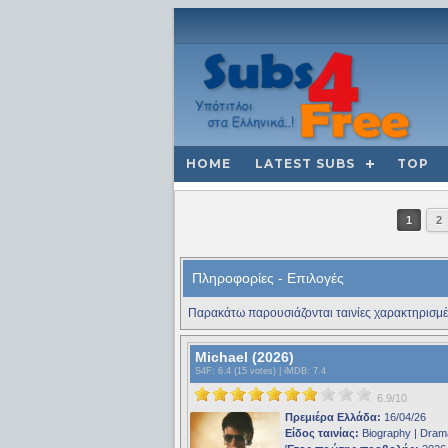
HOME
LATEST SUBS
TOP
1
2
Πληροφορίες - Επιλογές
Παρακάτω παρουσιάζονται ταινίες χαρακτηρισμέ
Michael (2026)
S4F
: 6.4 (15 votes) |
iMDB
: 7.4
6.9/10
Πρεμιέρα Ελλάδα:
16/04/26
Είδος ταινίας:
Biography | Dram