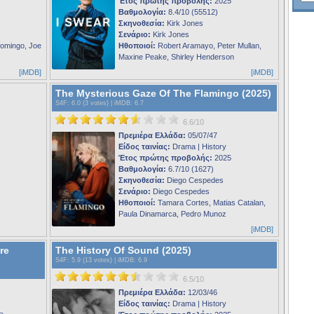
Έτος πρώτης προβολής:
2025
Βαθμολογία:
8.4/10 (55512)
Σκηνοθεσία:
Kirk Jones
Σενάριο:
Kirk Jones
Domingo, Joe
Ηθοποιοί:
Robert Aramayo, Peter Mullan,
Maxine Peake, Shirley Henderson
[iMDB]
[iMDB]
The Mysterious Gaze Of The Flamingo (2025)
S4F
: 6.0 (3 votes) |
iMDB
: 6.7
6.6/10
Πρεμιέρα Ελλάδα:
05/07/47
Είδος ταινίας:
Drama | History
Έτος πρώτης προβολής:
2025
Βαθμολογία:
6.7/10 (1627)
Σκηνοθεσία:
Diego Cespedes
Σενάριο:
Diego Cespedes
Ηθοποιοί:
Tamara Cortes, Matias Catalan,
Paula Dinamarca, Pedro Munoz
[iMDB]
re
The History Of Sound (2025)
S4F
: 5.9 (13 votes) |
iMDB
: 6.9
6.5/10
Πρεμιέρα Ελλάδα:
12/03/46
Είδος ταινίας:
Drama | History
a