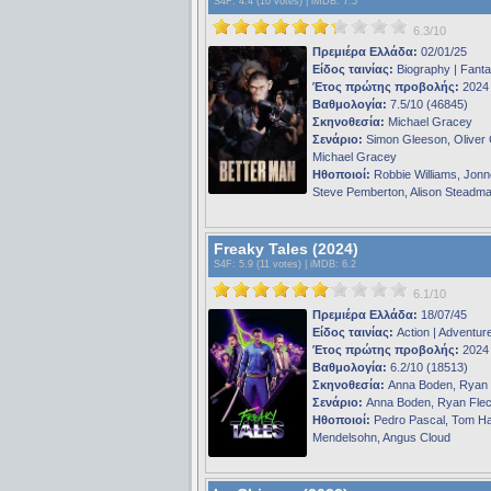
S4F
: 4.4 (10 votes) |
iMDB
: 7.5
6.3/10
Πρεμιέρα Ελλάδα:
02/01/25
Είδος ταινίας:
Biography | Fant
Έτος πρώτης προβολής:
2024
Βαθμολογία:
7.5/10 (46845)
Σκηνοθεσία:
Michael Gracey
Σενάριο:
Simon Gleeson, Oliver 
Michael Gracey
Ηθοποιοί:
Robbie Williams, Jonn
Steve Pemberton, Alison Steadm
Freaky Tales (2024)
S4F
: 5.9 (11 votes) |
iMDB
: 6.2
6.1/10
Πρεμιέρα Ελλάδα:
18/07/45
Είδος ταινίας:
Action | Adventur
Έτος πρώτης προβολής:
2024
Βαθμολογία:
6.2/10 (18513)
Σκηνοθεσία:
Anna Boden, Ryan 
Σενάριο:
Anna Boden, Ryan Fle
Ηθοποιοί:
Pedro Pascal, Tom H
Mendelsohn, Angus Cloud