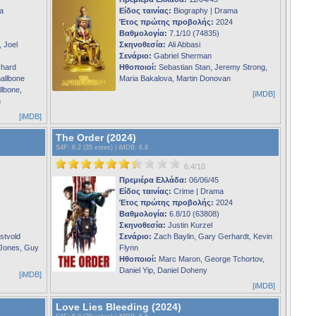
a
Είδος ταινίας:
Biography | Drama
Έτος πρώτης προβολής:
2024
Βαθμολογία:
7.1/10 (74835)
 Joel
Σκηνοθεσία:
Ali Abbasi
Σενάριο:
Gabriel Sherman
chard
Ηθοποιοί:
Sebastian Stan, Jeremy Strong,
allbone
Maria Bakalova, Martin Donovan
llbone,
[iMDB]
n
[iMDB]
The Order (2024)
S4F
: 6.2 (35 votes) |
iMDB
: 6.8
6.4/10
Πρεμιέρα Ελλάδα:
06/06/45
Είδος ταινίας:
Crime | Drama
Έτος πρώτης προβολής:
2024
Βαθμολογία:
6.8/10 (63808)
Σκηνοθεσία:
Justin Kurzel
stvold
Σενάριο:
Zach Baylin, Gary Gerhardt, Kevin
 Jones, Guy
Flynn
Ηθοποιοί:
Marc Maron, George Tchortov,
Daniel Yip, Daniel Doheny
[iMDB]
[iMDB]
Love Lies Bleeding (2024)