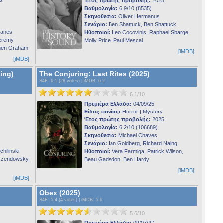
Έτος πρώτης προβολής:
2025
Βαθμολογία:
6.9/10 (8535)
Σκηνοθεσία:
Oliver Hermanus
Σενάριο:
Ben Shattuck, Ben Shattuck
Zanes
Ηθοποιοί:
Leo Cocovinis, Raphael Sbarge,
Jeremy
Molly Price, Paul Mescal
phen Graham
[iMDB]
[iMDB]
ing)
The Conjuring: Last Rites (2025)
S4F
: 6.1 (28 votes) |
iMDB
: 6.2
6.1/10
Πρεμιέρα Ελλάδα:
04/09/25
Είδος ταινίας:
Horror | Mystery
Έτος πρώτης προβολής:
2025
Βαθμολογία:
6.2/10 (106689)
Σκηνοθεσία:
Michael Chaves
Σενάριο:
Ian Goldberg, Richard Naing
hilinski
Ηθοποιοί:
Vera Farmiga, Patrick Wilson,
rzendowsky,
Beau Gadsdon, Ben Hardy
[iMDB]
[iMDB]
Obex (2025)
S4F
: 5.4 (4 votes) |
iMDB
: 5.6
5.6/10
Πρεμιέρα Ελλάδα:
09/07/47