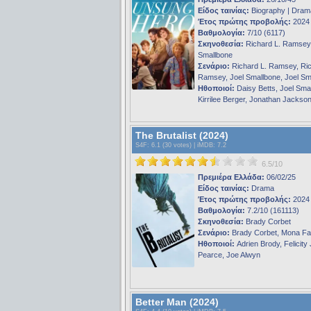
Είδος ταινίας:
Biography | Dram
Έτος πρώτης προβολής:
2024
Βαθμολογία:
7/10 (6117)
Σκηνοθεσία:
Richard L. Ramsey,
Smallbone
Σενάριο:
Richard L. Ramsey, Ri
Ramsey, Joel Smallbone, Joel Sm
Ηθοποιοί:
Daisy Betts, Joel Sma
Kirrilee Berger, Jonathan Jackso
The Brutalist (2024)
S4F
: 6.1 (30 votes) |
iMDB
: 7.2
6.5/10
Πρεμιέρα Ελλάδα:
06/02/25
Είδος ταινίας:
Drama
Έτος πρώτης προβολής:
2024
Βαθμολογία:
7.2/10 (161113)
Σκηνοθεσία:
Brady Corbet
Σενάριο:
Brady Corbet, Mona Fa
Ηθοποιοί:
Adrien Brody, Felicity
Pearce, Joe Alwyn
Better Man (2024)