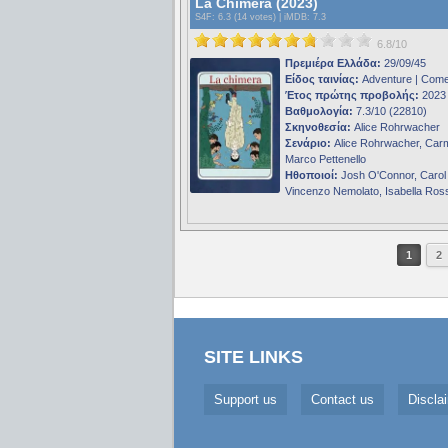
La Chimera (2023)
S4F
: 6.3 (14 votes) |
iMDB
: 7.3
6.8/10
Πρεμιέρα Ελλάδα:
29/09/45
Είδος ταινίας:
Adventure | Com
Έτος πρώτης προβολής:
2023
Βαθμολογία:
7.3/10 (22810)
Σκηνοθεσία:
Alice Rohrwacher
Σενάριο:
Alice Rohrwacher, Carm
Marco Pettenello
Ηθοποιοί:
Josh O'Connor, Carol
Vincenzo Nemolato, Isabella Rosse
1
2
SITE LINKS
Support us
Contact us
Discla