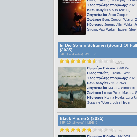
Έτος πρώτης προβολής:
2025
Βαθμολογία:
6.6/10 (28419)
Σκηνοθεσία:
Scott Cooper
Σενάριο:
Scott Cooper, Warren 
Ηθοποιοί:
Jeremy Allen White, 
Strong, Paul Walter Hauser, Ste
In Die Sonne Schauen (Sound Of Fall
(2025)
S4F
: 4.4 (4 votes) |
iMDB
: 7
6.5/10
Πρεμιέρα Ελλάδα:
06/08/26
Είδος ταινίας:
Drama | War
Έτος πρώτης προβολής:
2025
Βαθμολογία:
7/10 (6252)
Σκηνοθεσία:
Mascha Schilinski
Σενάριο:
Louise Peter, Mascha Sc
Ηθοποιοί:
Hanna Heckt, Lena U
Susanne Wuest, Luise Heyer
Black Phone 2 (2025)
S4F
: 5.5 (18 votes) |
iMDB
: 6
5.7/10
Πρεμιέρα Ελλάδα:
16/10/25