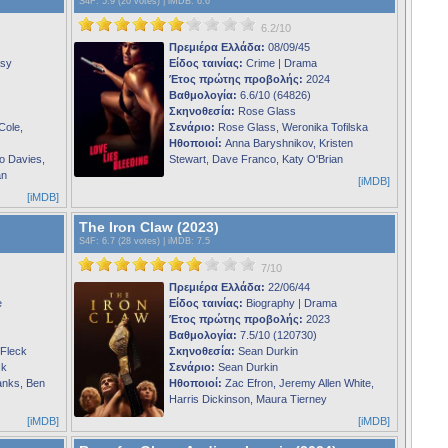
S4F
: 5.9 (20 votes) |
iMDB
: 6.6
6.2/10
Πρεμιέρα Ελλάδα:
08/09/45
asy
Είδος ταινίας:
Crime | Drama
Έτος πρώτης προβολής:
2024
Βαθμολογία:
6.6/10 (64826)
Σκηνοθεσία:
Rose Glass
Cole,
Σενάριο:
Rose Glass, Weronika Tofilska
Ηθοποιοί:
Anna Baryshnikov, Kristen
o Davies,
Stewart, Dave Franco, Katy O'Brian
an
[iMDB]
[iMDB]
The Iron Claw (2023)
S4F
: 6.7 (28 votes) |
iMDB
: 7.5
7/10
Πρεμιέρα Ελλάδα:
22/06/44
e
Είδος ταινίας:
Biography | Drama
Έτος πρώτης προβολής:
2023
Βαθμολογία:
7.5/10 (120730)
Fleck
Σκηνοθεσία:
Sean Durkin
ck
Σενάριο:
Sean Durkin
anks, Ben
Ηθοποιοί:
Zac Efron, Jeremy Allen White,
Harris Dickinson, Maura Tierney
[iMDB]
[iMDB]