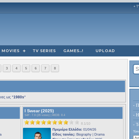
+ T
MOVIES
TV SERIES
GAMES..!
UPLOAD
3
4
5
6
7
8
νες ως *
1980s
*
- Π
I Swear (2025)
- H
S4F
: 7.9 (26 votes) |
iMDB
: 8.4
8.1/10
- Τ
Πρεμιέρα Ελλάδα:
01/04/26
Τύπο
a
Είδος ταινίας:
Biography | Drama