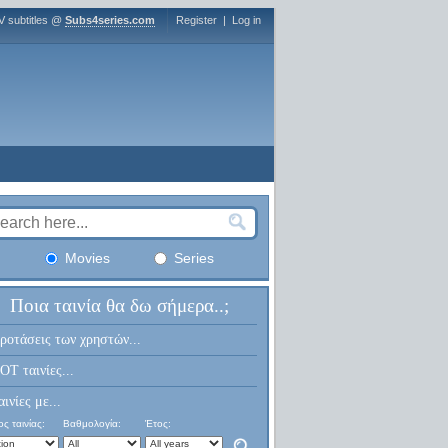
V subtitles @
Subs4series.com
Register
|
Log in
Movies
Series
Ποια ταινία θα δω σήμερα..;
ροτάσεις των χρηστών...
OT ταινίες...
αινίες με...
ς ταινίας:
Βαθμολογία:
Έτος: