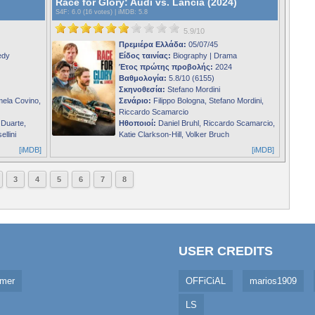
Race for Glory: Audi vs. Lancia (2024)
S4F
: 6.0 (16 votes) |
iMDB
: 5.8
5.9/10
Πρεμιέρα Ελλάδα:
05/07/45
edy
Είδος ταινίας:
Biography | Drama
Έτος πρώτης προβολής:
2024
Βαθμολογία:
5.8/10 (6155)
Σκηνοθεσία:
Stefano Mordini
ela Covino,
Σενάριο:
Filippo Bologna, Stefano Mordini,
Riccardo Scamarcio
 Duarte,
Ηθοποιοί:
Daniel Bruhl, Riccardo Scamarcio,
llini
Katie Clarkson-Hill, Volker Bruch
[iMDB]
[iMDB]
3
4
5
6
7
8
USER CREDITS
imer
OFFiCiAL
marios1909
LS