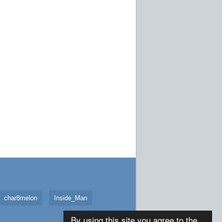
char8melon
Inside_Man
By using this site you agree to the