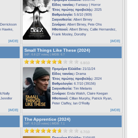
Είδος ταινίας:
Fantasy | Horror
Έτος πρώτης προβολής:
2025
Βαθμολογία:
5.6/10 (909)
Σκηνοθεσία:
Albert Birney
t Derrickson
Σενάριο:
Albert Birney, Pete Ohs
n Hawke,
Ηθοποιοί:
Albert Birney, Callie Hernandez,
Frank Mosley, Dorothy
[iMDB]
[iMDB]
Small Things Like These (2024)
S4F
: 6.8 (27 votes) |
iMDB
: 6.7
6.8/10
Πρεμιέρα Ελλάδα:
21/11/24
Είδος ταινίας:
Drama
Έτος πρώτης προβολής:
2024
Βαθμολογία:
6.7/10 (39156)
Σκηνοθεσία:
Tim Mielants
McNally
Σενάριο:
Enda Walsh, Claire Keegan
Jennifer
Ηθοποιοί:
Cillian Murphy, Patrick Ryan,
Peter Claffey, Ian O'Reilly
[iMDB]
[iMDB]
The Apprentice (2024)
S4F
: 6.3 (15 votes) |
iMDB
: 7.1
6.7/10
Πρεμιέρα Ελλάδα:
11/04/45