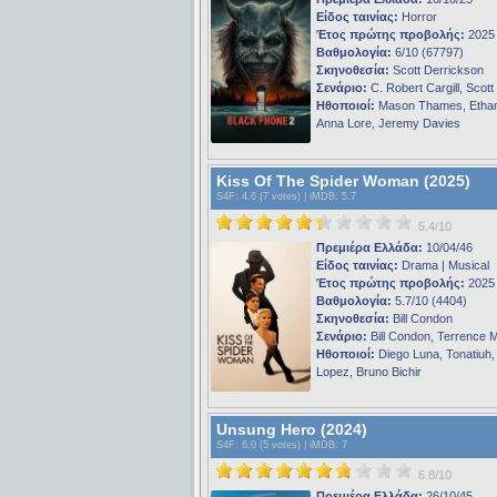
Είδος ταινίας:
Horror
Έτος πρώτης προβολής:
2025
Βαθμολογία:
6/10 (67797)
Σκηνοθεσία:
Scott Derrickson
Σενάριο:
C. Robert Cargill, Scot
Ηθοποιοί:
Mason Thames, Etha
Anna Lore, Jeremy Davies
Kiss Of The Spider Woman (2025)
S4F
: 4.6 (7 votes) |
iMDB
: 5.7
5.4/10
Πρεμιέρα Ελλάδα:
10/04/46
Είδος ταινίας:
Drama | Musical
Έτος πρώτης προβολής:
2025
Βαθμολογία:
5.7/10 (4404)
Σκηνοθεσία:
Bill Condon
Σενάριο:
Bill Condon, Terrence 
Ηθοποιοί:
Diego Luna, Tonatiuh, 
Lopez, Bruno Bichir
Unsung Hero (2024)
S4F
: 6.0 (5 votes) |
iMDB
: 7
6.8/10
Πρεμιέρα Ελλάδα:
26/10/45