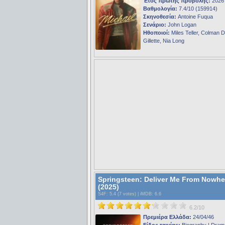
Έτος πρώτης προβολής:
2026
Βαθμολογία:
7.4/10 (159914)
Σκηνοθεσία:
Antoine Fuqua
Σενάριο:
John Logan
Ηθοποιοί:
Miles Teller, Colman 
Gillette, Nia Long
Springsteen: Deliver Me From Nowhe
(2025)
S4F
: 5.4 (7 votes) |
iMDB
: 6.6
6.2/10
Πρεμιέρα Ελλάδα:
24/04/46
Είδος ταινίας:
Biography | Dram