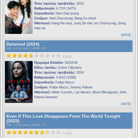
Έτος πρώτης προβολής:
2023
Βαθμολογία:
6.7/10 (3471)
Σκηνοθεσία:
Nam Dae-joong
Σενάριο:
Nam Dae-joong, Bang Gi-cheol
Ηθοποιοί:
Kang Ha-neul, Jung So-min, Im Chul-hyung, Song
Hae-na
[iMDB]
Detained (2024)
S4F
: 4.4 (6 votes) |
iMDB
: 4.9
4.8/10
Πρεμιέρα Ελλάδα:
02/02/45
Είδος ταινίας:
Crime | Mystery
Έτος πρώτης προβολής:
2024
Βαθμολογία:
4.9/10 (2398)
Σκηνοθεσία:
Felipe Mucci
Σενάριο:
Felipe Mucci, Jeremy Palmer
Ηθοποιοί:
Abbie Cornish, Laz Alonso, Moon Bloodgood, John
Patrick Amedori
[iMDB]
Even If This Love Disappears From The World Tonight
(2025)
S4F
: 7.2 (3 votes) |
iMDB
: 7.5
7.4/10