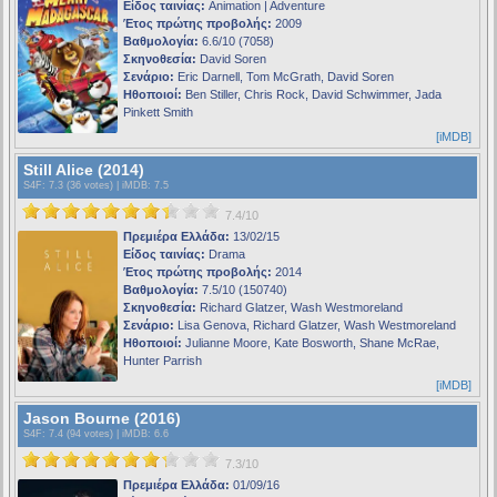
Είδος ταινίας:
Animation | Adventure
Έτος πρώτης προβολής:
2009
Βαθμολογία:
6.6/10 (7058)
Σκηνοθεσία:
David Soren
Σενάριο:
Eric Darnell, Tom McGrath, David Soren
Ηθοποιοί:
Ben Stiller, Chris Rock, David Schwimmer, Jada
Pinkett Smith
[iMDB]
Still Alice (2014)
S4F
: 7.3 (36 votes) |
iMDB
: 7.5
7.4/10
Πρεμιέρα Ελλάδα:
13/02/15
Είδος ταινίας:
Drama
Έτος πρώτης προβολής:
2014
Βαθμολογία:
7.5/10 (150740)
Σκηνοθεσία:
Richard Glatzer, Wash Westmoreland
Σενάριο:
Lisa Genova, Richard Glatzer, Wash Westmoreland
Ηθοποιοί:
Julianne Moore, Kate Bosworth, Shane McRae,
Hunter Parrish
[iMDB]
Jason Bourne (2016)
S4F
: 7.4 (94 votes) |
iMDB
: 6.6
7.3/10
Πρεμιέρα Ελλάδα:
01/09/16