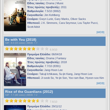
Είδος ταινίας:
Drama | Music
Έτος πρώτης προβολής:
2011
Βαθμολογία:
7.5/10 (9062)
Σκηνοθεσία:
Jim Kohlberg
Σενάριο:
Gwyn Lurie, Gary Marks, Oliver Sacks
Ηθοποιοί:
J.K. Simmons, Cara Seymour, Lou Taylor Pucci,
Scott Adsit
[iMDB]
Be with You (2018)
S4F
: 6.0 (15 votes) |
iMDB
: 7.7
6.9/10
Πρεμιέρα Ελλάδα:
06/04/18
Είδος ταινίας:
Drama | Fantasy
Έτος πρώτης προβολής:
2018
Βαθμολογία:
7.7/10 (8391)
Σκηνοθεσία:
Jang-Hoon Lee
Σενάριο:
Takuji Ichikawa, Su-jin Kang, Jang-Hoon Lee
Ηθοποιοί:
Ji-seob So, Ye-jin Son, Yoo-ram Bae, Hyeon-soo Kim
[iMDB]
Rise of the Guardians (2012)
S4F
: 7.7 (49 votes) |
iMDB
: 7.2
7.6/10
Πρεμιέρα Ελλάδα:
29/11/12