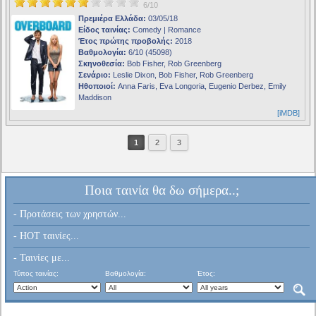
6/10
Πρεμιέρα Ελλάδα:
03/05/18
Είδος ταινίας:
Comedy | Romance
Έτος πρώτης προβολής:
2018
Βαθμολογία:
6/10 (45098)
Σκηνοθεσία:
Bob Fisher, Rob Greenberg
Σενάριο:
Leslie Dixon, Bob Fisher, Rob Greenberg
Ηθοποιοί:
Anna Faris, Eva Longoria, Eugenio Derbez, Emily
Maddison
[iMDB]
1
2
3
Ποια ταινία θα δω σήμερα..;
- Προτάσεις των χρηστών...
- HOT ταινίες...
- Ταινίες με...
Τύπος ταινίας:
Βαθμολογία:
Έτος: