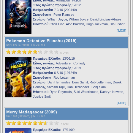
Είδος ταινίας:
Animation | Action
Έτος πρώτης προβολής:
2012
Βαθμολογία:
7.2/10 (209440)
Σκηνοθεσία:
Peter Ramsey
Σενάριο:
William Joyce, William Joyce, David Lindsay-Abaire
Ηθοποιοί:
Chris Pine, Alec Baldwin, Hugh Jackman, Isla Fisher
[iMDB]
Pokemon Detective Pikachu (2019)
S4F
: 6.0 (27 votes) |
iMDB
: 6.5
6.2/10
Πρεμιέρα Ελλάδα:
13/06/19
Είδος ταινίας:
Adventure | Comedy
Έτος πρώτης προβολής:
2019
Βαθμολογία:
6.5/10 (197249)
Σκηνοθεσία:
Rob Letterman
Σενάριο:
Dan Hernandez, Benji Samit, Rob Letterman, Derek
Connolly, Satoshi Tajiri, Dan Hernandez, Benji Sami
Ηθοποιοί:
Ryan Reynolds, Suki Waterhouse, Kathryn Newton,
Justice Smith
[iMDB]
Merry Madagascar (2009)
S4F
: 8.3 (20 votes) |
iMDB
: 6.6
7.6/10
Πρεμιέρα Ελλάδα:
17/11/09