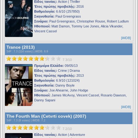
Είδος ταινίας:
Action | Thriller
Έτος πρώτης προβολής:
2016
Βαθμολογία:
6.6/10 (257850)
Σκηνοθεσία:
Paul Greengrass
Σενάριο:
Paul Greengrass, Christopher Rouse, Robert Ludlum
Ηθοποιοί:
Matt Damon, Tommy Lee Jones, Alicia Vikander,
Vincent Cassel
[iMDB]
Trance (2013)
S4F
: 7.3 (114 votes) |
iMDB
: 6.9
7.3/10
Πρεμιέρα Ελλάδα:
09/05/13
Είδος ταινίας:
Crime | Drama
Έτος πρώτης προβολής:
2013
Βαθμολογία:
6.9/10 (121024)
Σκηνοθεσία:
Danny Boyle
Σενάριο:
Joe Ahearne, John Hodge
Ηθοποιοί:
James McAvoy, Vincent Cassel, Rosario Dawson,
Danny Sapani
[iMDB]
The Fourth Man (Cetvrti covek) (2007)
S4F
: 7.3 (8 votes) |
iMDB
: 7.2
7.2/10
Είδος ταινίας:
Action | Adventure