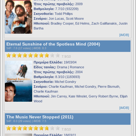
Έτος πρώτης προβολής:
2009
Βαθμολογία:
7.7/10 (932209)
Σκηνοθεσία:
Todd Phillips
Σενάριο:
Jon Lucas, Scott Moore
Ηθοποιοί:
Bradley Cooper, Ed Helms, Zach Galifianakis, Justin
Bartha
[iMDB]
Eternal Sunshine of the Spotless Mind (2004)
S4F
: 7.6 (17 votes) |
iMDB
: 8.3
7.9/10
Πρεμιέρα Ελλάδα:
19/03/04
Είδος ταινίας:
Drama | Romance
Έτος πρώτης προβολής:
2004
Βαθμολογία:
8.3/10 (1183693)
Σκηνοθεσία:
Michel Gondry
Σενάριο:
Charlie Kaufman, Michel Gondry, Pierre Bismuth,
Charlie Kaufman
Ηθοποιοί:
Jim Carrey, Kate Winslet, Gerry Robert Byrne, Elijah
Wood
[iMDB]
The Music Never Stopped (2011)
S4F
: 8.0 (29 votes) |
iMDB
: 7.5
7.8/10
Πρεμιέρα Ελλάδα:
18/03/11