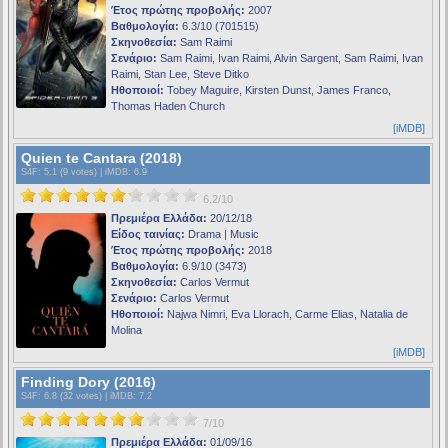
Έτος πρώτης προβολής:
2007
Βαθμολογία:
6.3/10 (701515)
Σκηνοθεσία:
Sam Raimi
Σενάριο:
Sam Raimi, Ivan Raimi, Alvin Sargent, Sam Raimi, Ivan
Raimi, Stan Lee, Steve Ditko
Ηθοποιοί:
Tobey Maguire, Kirsten Dunst, James Franco,
Thomas Haden Church
[iMDB]
Quien te Cantara (2018)
S4F
: 5.1 (9 votes) |
iMDB
: 6.9
6.2/10
Πρεμιέρα Ελλάδα:
20/12/18
Είδος ταινίας:
Drama | Music
Έτος πρώτης προβολής:
2018
Βαθμολογία:
6.9/10 (3473)
Σκηνοθεσία:
Carlos Vermut
Σενάριο:
Carlos Vermut
Ηθοποιοί:
Najwa Nimri, Eva Llorach, Carme Elias, Natalia de
Molina
[iMDB]
Finding Dory (2016)
S4F
: 6.8 (32 votes) |
iMDB
: 7.2
7/10
Πρεμιέρα Ελλάδα:
01/09/16