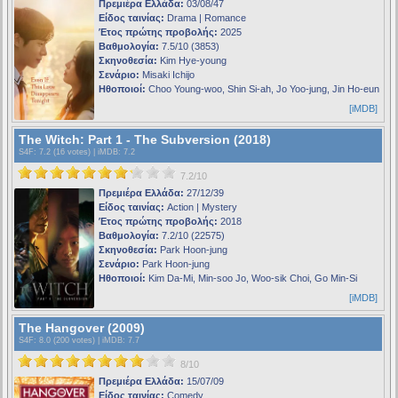
Πρεμιέρα Ελλάδα:
03/08/47
Είδος ταινίας:
Drama | Romance
Έτος πρώτης προβολής:
2025
Βαθμολογία:
7.5/10 (3853)
Σκηνοθεσία:
Kim Hye-young
Σενάριο:
Misaki Ichijo
Ηθοποιοί:
Choo Young-woo, Shin Si-ah, Jo Yoo-jung, Jin Ho-eun
[iMDB]
The Witch: Part 1 - The Subversion (2018)
S4F
: 7.2 (16 votes) |
iMDB
: 7.2
7.2/10
Πρεμιέρα Ελλάδα:
27/12/39
Είδος ταινίας:
Action | Mystery
Έτος πρώτης προβολής:
2018
Βαθμολογία:
7.2/10 (22575)
Σκηνοθεσία:
Park Hoon-jung
Σενάριο:
Park Hoon-jung
Ηθοποιοί:
Kim Da-Mi, Min-soo Jo, Woo-sik Choi, Go Min-Si
[iMDB]
The Hangover (2009)
S4F
: 8.0 (200 votes) |
iMDB
: 7.7
8/10
Πρεμιέρα Ελλάδα:
15/07/09
Είδος ταινίας:
Comedy