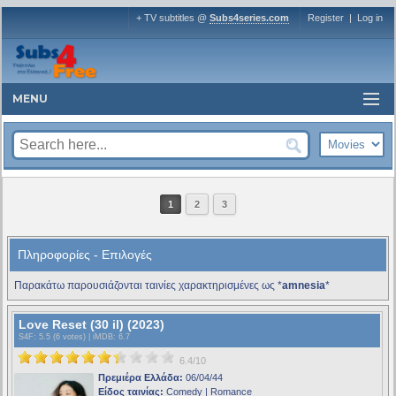
+ TV subtitles @
Subs4series.com
Register
|
Log in
MENU
1
2
3
Πληροφορίες - Επιλογές
Παρακάτω παρουσιάζονται ταινίες χαρακτηρισμένες ως *
amnesia
*
Love Reset (30 il) (2023)
S4F
: 5.5 (6 votes) |
iMDB
: 6.7
6.4/10
Πρεμιέρα Ελλάδα:
06/04/44
Είδος ταινίας:
Comedy | Romance