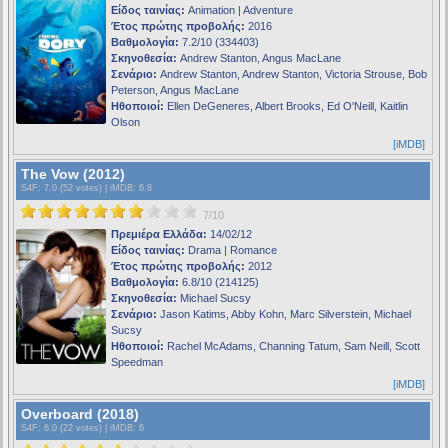
Είδος ταινίας:
Animation | Adventure
Έτος πρώτης προβολής:
2016
Βαθμολογία:
7.2/10 (334403)
Σκηνοθεσία:
Andrew Stanton, Angus MacLane
Σενάριο:
Andrew Stanton, Andrew Stanton, Victoria Strouse, Bob
Peterson, Angus MacLane
Ηθοποιοί:
Ellen DeGeneres, Albert Brooks, Ed O'Neill, Kaitlin
Olson
[iMDB]
The Vow (2012)
S4F
: 7.0 (52 votes) |
iMDB
: 6.8
7/10
Πρεμιέρα Ελλάδα:
14/02/12
Είδος ταινίας:
Drama | Romance
Έτος πρώτης προβολής:
2012
Βαθμολογία:
6.8/10 (214125)
Σκηνοθεσία:
Michael Sucsy
Σενάριο:
Jason Katims, Abby Kohn, Marc Silverstein, Michael
Sucsy
Ηθοποιοί:
Rachel McAdams, Channing Tatum, Sam Neill, Scott
Speedman
[iMDB]
Overboard (2018)
S4F
: 6.0 (22 votes) |
iMDB
: 6