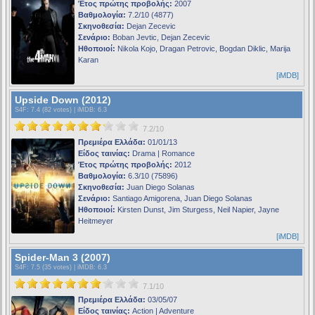
Έτος πρώτης προβολής:
2007
Βαθμολογία:
7.2/10 (4877)
Σκηνοθεσία:
Dejan Zecevic
Σενάριο:
Boban Jevtic, Dejan Zecevic
Ηθοποιοί:
Nikola Kojo, Dragan Petrovic, Bogdan Diklic, Marija
Karan
[iMDB]
Upside Down (2012)
S4F
: 7.4 (82 votes) |
iMDB
: 6.3
7.2/10
Πρεμιέρα Ελλάδα:
01/01/13
Είδος ταινίας:
Drama | Romance
Έτος πρώτης προβολής:
2012
Βαθμολογία:
6.3/10 (75896)
Σκηνοθεσία:
Juan Diego Solanas
Σενάριο:
Santiago Amigorena, Juan Diego Solanas
Ηθοποιοί:
Kirsten Dunst, Jim Sturgess, Neil Napier, Jayne
Heitmeyer
[iMDB]
Spider-Man 3 (2007)
S4F
: 7.5 (35 votes) |
iMDB
: 6.3
7.1/10
Πρεμιέρα Ελλάδα:
03/05/07
Είδος ταινίας:
Action | Adventure