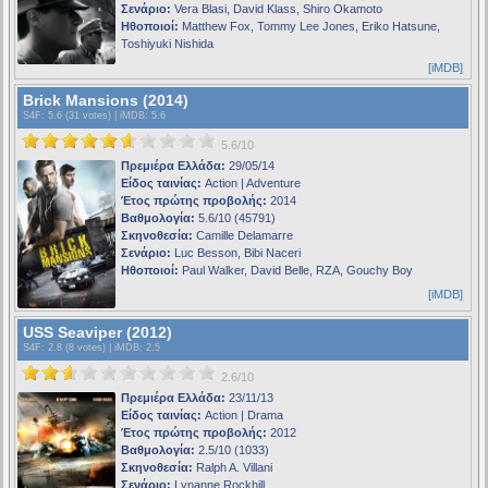
Σενάριο:
Vera Blasi, David Klass, Shiro Okamoto
Ηθοποιοί:
Matthew Fox, Tommy Lee Jones, Eriko Hatsune,
Toshiyuki Nishida
[iMDB]
Brick Mansions (2014)
S4F
: 5.6 (31 votes) |
iMDB
: 5.6
5.6/10
Πρεμιέρα Ελλάδα:
29/05/14
Είδος ταινίας:
Action | Adventure
Έτος πρώτης προβολής:
2014
Βαθμολογία:
5.6/10 (45791)
Σκηνοθεσία:
Camille Delamarre
Σενάριο:
Luc Besson, Bibi Naceri
Ηθοποιοί:
Paul Walker, David Belle, RZA, Gouchy Boy
[iMDB]
USS Seaviper (2012)
S4F
: 2.8 (8 votes) |
iMDB
: 2.5
2.6/10
Πρεμιέρα Ελλάδα:
23/11/13
Είδος ταινίας:
Action | Drama
Έτος πρώτης προβολής:
2012
Βαθμολογία:
2.5/10 (1033)
Σκηνοθεσία:
Ralph A. Villani
Σενάριο:
Lynanne Rockhill