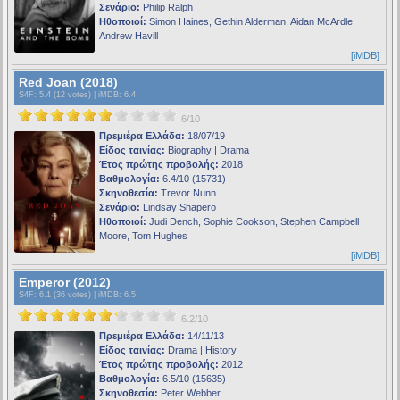
Σενάριο:
Philip Ralph
Ηθοποιοί:
Simon Haines, Gethin Alderman, Aidan McArdle,
Andrew Havill
[iMDB]
Red Joan (2018)
S4F
: 5.4 (12 votes) |
iMDB
: 6.4
6/10
Πρεμιέρα Ελλάδα:
18/07/19
Είδος ταινίας:
Biography | Drama
Έτος πρώτης προβολής:
2018
Βαθμολογία:
6.4/10 (15731)
Σκηνοθεσία:
Trevor Nunn
Σενάριο:
Lindsay Shapero
Ηθοποιοί:
Judi Dench, Sophie Cookson, Stephen Campbell
Moore, Tom Hughes
[iMDB]
Emperor (2012)
S4F
: 6.1 (36 votes) |
iMDB
: 6.5
6.2/10
Πρεμιέρα Ελλάδα:
14/11/13
Είδος ταινίας:
Drama | History
Έτος πρώτης προβολής:
2012
Βαθμολογία:
6.5/10 (15635)
Σκηνοθεσία:
Peter Webber