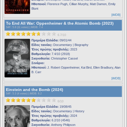
Ηθοποιοί:
Florence Pugh, Cillian Murphy, Matt Damon, Emily
Blunt
[iMDB]
To End All War: Oppenheimer & the Atomic Bomb (2023)
S4F
: 5.8 (11 votes) |
iMDB
: 7.4
6.7/10
Πρεμιέρα Ελλάδα:
09/01/44
Είδος ταινίας:
Documentary | Biography
Έτος πρώτης προβολής:
2023
Βαθμολογία:
7.4/10 (2918)
Σκηνοθεσία:
Christopher Cassel
Σενάριο:
Ηθοποιοί:
J. Robert Oppenheimer, Kai Bird, Ellen Bradbury, Alan
B. Carr
[iMDB]
Einstein and the Bomb (2024)
S4F
: 5.3 (4 votes) |
iMDB
: 6.2
6/10
Πρεμιέρα Ελλάδα:
19/08/45
Είδος ταινίας:
Documentary | History
Έτος πρώτης προβολής:
2024
Βαθμολογία:
6.2/10 (4546)
Σκηνοθεσία:
Anthony Philipson