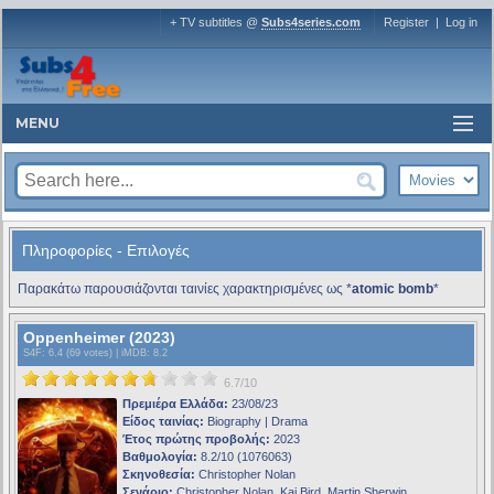
+ TV subtitles @
Subs4series.com
Register
|
Log in
MENU
Πληροφορίες - Επιλογές
Παρακάτω παρουσιάζονται ταινίες χαρακτηρισμένες ως *
atomic bomb
*
Oppenheimer (2023)
S4F
: 6.4 (69 votes) |
iMDB
: 8.2
6.7/10
Πρεμιέρα Ελλάδα:
23/08/23
Είδος ταινίας:
Biography | Drama
Έτος πρώτης προβολής:
2023
Βαθμολογία:
8.2/10 (1076063)
Σκηνοθεσία:
Christopher Nolan
Σενάριο:
Christopher Nolan, Kai Bird, Martin Sherwin