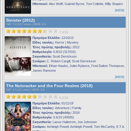
Ηθοποιοί:
Alex Wolff, Gabriel Byrne, Toni Collette, Milly Shapiro
[iMDB]
Sinister (2012)
S4F
: 7.4 (127 votes) |
iMDB
: 6.8
7.4/10
Πρεμιέρα Ελλάδα:
12/10/12
Είδος ταινίας:
Horror | Mystery
Έτος πρώτης προβολής:
2012
Βαθμολογία:
6.8/10 (317015)
Σκηνοθεσία:
Scott Derrickson
Σενάριο:
C. Robert Cargill, Scott Derrickson
Ηθοποιοί:
Ethan Hawke, Juliet Rylance, Fred Dalton Thompson,
James Ransone
[iMDB]
The Nutcracker and the Four Realms (2018)
S4F
: 6.5 (22 votes) |
iMDB
: 5.6
6.2/10
Πρεμιέρα Ελλάδα:
01/11/18
Είδος ταινίας:
Adventure | Family
Έτος πρώτης προβολής:
2018
Βαθμολογία:
5.6/10 (40585)
Σκηνοθεσία:
Lasse Hallstrom, Joe Johnston
Σενάριο:
Ashleigh Powell, Ashleigh Powell, Tom McCarthy, E.T.A.