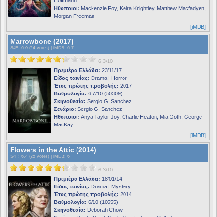
Hoffmann
Ηθοποιοί:
Mackenzie Foy, Keira Knightley, Matthew Macfadyen,
Morgan Freeman
[iMDB]
Marrowbone (2017)
S4F
: 6.0 (24 votes) |
iMDB
: 6.7
6.3/10
Πρεμιέρα Ελλάδα:
23/11/17
Είδος ταινίας:
Drama | Horror
Έτος πρώτης προβολής:
2017
Βαθμολογία:
6.7/10 (50309)
Σκηνοθεσία:
Sergio G. Sanchez
Σενάριο:
Sergio G. Sanchez
Ηθοποιοί:
Anya Taylor-Joy, Charlie Heaton, Mia Goth, George
MacKay
[iMDB]
Flowers in the Attic (2014)
S4F
: 6.4 (25 votes) |
iMDB
: 6
6.3/10
Πρεμιέρα Ελλάδα:
18/01/14
Είδος ταινίας:
Drama | Mystery
Έτος πρώτης προβολής:
2014
Βαθμολογία:
6/10 (10555)
Σκηνοθεσία:
Deborah Chow