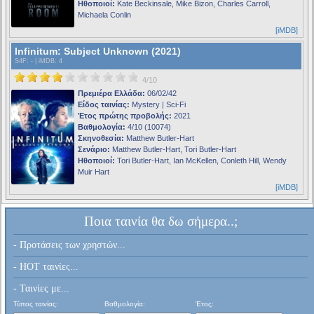
Ηθοποιοί:
Kate Beckinsale, Mike Bizon, Charles Carroll,
Michaela Conlin
[iMDB]
Infinitum: Subject Unknown (2021)
S4F
: - |
iMDB
: 4
4/10
Πρεμιέρα Ελλάδα:
06/02/42
Είδος ταινίας:
Mystery | Sci-Fi
Έτος πρώτης προβολής:
2021
Βαθμολογία:
4/10 (10074)
Σκηνοθεσία:
Matthew Butler-Hart
Σενάριο:
Matthew Butler-Hart, Tori Butler-Hart
Ηθοποιοί:
Tori Butler-Hart, Ian McKellen, Conleth Hill, Wendy
Muir Hart
[iMDB]
Ποια ταινία θα δω σήμερα..;
- Προτάσεις των χρηστών...
- HOT ταινίες...
- Ταινίες με...
Τύπος ταινίας:
Βαθμολογία:
Έτος: