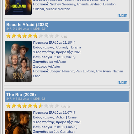
Ηθοποιοί:
Sydney Sweeney, Amanda Seyfried, Brandon
Sklenar, Michele Morrone
[iMDB]
Beau Is Afraid (2023)
S4F
: 5.1 (10 votes) |
iMDB
: 6.6
6/10
Πρεμιέρα Ελλάδα:
21/10/44
Είδος ταινίας:
Comedy | Drama
Έτος πρώτης προβολής:
2023
Βαθμολογία:
6.6/10 (79616)
Σκηνοθεσία:
Ari Aster
Σενάριο:
Ari Aster
Ηθοποιοί:
Joaquin Phoenix, Patti LuPone, Amy Ryan, Nathan
Lane
[iMDB]
The Rip (2026)
S4F
: 6.4 (32 votes) |
iMDB
: 6.8
6.5/10
Πρεμιέρα Ελλάδα:
16/07/47
Είδος ταινίας:
Action | Crime
Έτος πρώτης προβολής:
2026
Βαθμολογία:
6.8/10 (140529)
Σκηνοθεσία:
Joe Carnahan