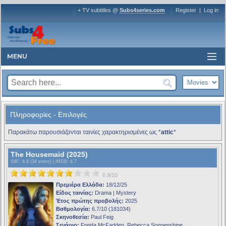
+ TV subtitles @
Subs4series.com
Register
|
Log in
MENU
Πληροφορίες - Επιλογές
Παρακάτω παρουσιάζονται ταινίες χαρακτηρισμένες ως *
attic
*
The Housemaid (2025)
S4F
: 6.9 (34 votes) |
iMDB
: 6.7
6.9/10
Πρεμιέρα Ελλάδα:
18/12/25
Είδος ταινίας:
Drama | Mystery
Έτος πρώτης προβολής:
2025
Βαθμολογία:
6.7/10 (181034)
Σκηνοθεσία:
Paul Feig
Σενάριο:
Freida McFadden, Rebecca Sonnenshine