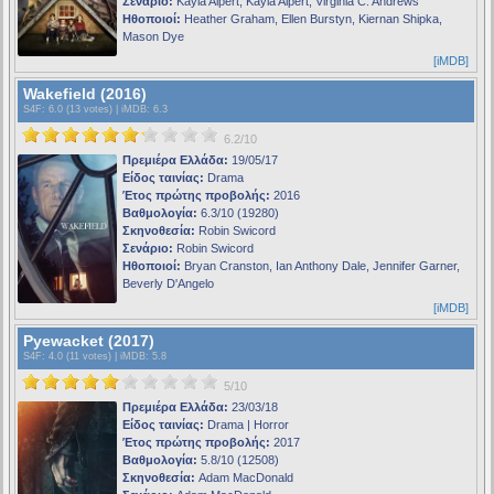
Σενάριο:
Kayla Alpert, Kayla Alpert, Virginia C. Andrews
Ηθοποιοί:
Heather Graham, Ellen Burstyn, Kiernan Shipka,
Mason Dye
[iMDB]
Wakefield (2016)
S4F
: 6.0 (13 votes) |
iMDB
: 6.3
6.2/10
Πρεμιέρα Ελλάδα:
19/05/17
Είδος ταινίας:
Drama
Έτος πρώτης προβολής:
2016
Βαθμολογία:
6.3/10 (19280)
Σκηνοθεσία:
Robin Swicord
Σενάριο:
Robin Swicord
Ηθοποιοί:
Bryan Cranston, Ian Anthony Dale, Jennifer Garner,
Beverly D'Angelo
[iMDB]
Pyewacket (2017)
S4F
: 4.0 (11 votes) |
iMDB
: 5.8
5/10
Πρεμιέρα Ελλάδα:
23/03/18
Είδος ταινίας:
Drama | Horror
Έτος πρώτης προβολής:
2017
Βαθμολογία:
5.8/10 (12508)
Σκηνοθεσία:
Adam MacDonald