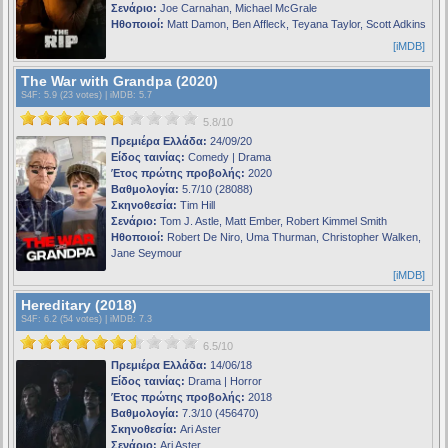
Σενάριο:
Joe Carnahan, Michael McGrale
Ηθοποιοί:
Matt Damon, Ben Affleck, Teyana Taylor, Scott Adkins
[iMDB]
The War with Grandpa (2020)
S4F
: 5.9 (23 votes) |
iMDB
: 5.7
5.8/10
Πρεμιέρα Ελλάδα:
24/09/20
Είδος ταινίας:
Comedy | Drama
Έτος πρώτης προβολής:
2020
Βαθμολογία:
5.7/10 (28088)
Σκηνοθεσία:
Tim Hill
Σενάριο:
Tom J. Astle, Matt Ember, Robert Kimmel Smith
Ηθοποιοί:
Robert De Niro, Uma Thurman, Christopher Walken,
Jane Seymour
[iMDB]
Hereditary (2018)
S4F
: 6.2 (54 votes) |
iMDB
: 7.3
6.5/10
Πρεμιέρα Ελλάδα:
14/06/18
Είδος ταινίας:
Drama | Horror
Έτος πρώτης προβολής:
2018
Βαθμολογία:
7.3/10 (456470)
Σκηνοθεσία:
Ari Aster
Σενάριο:
Ari Aster