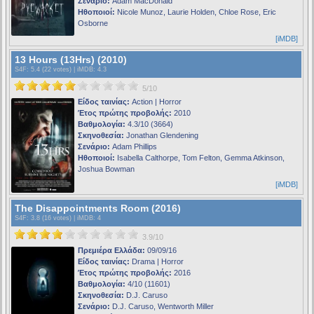
Σενάριο:
Adam MacDonald
Ηθοποιοί:
Nicole Munoz, Laurie Holden, Chloe Rose, Eric
Osborne
[iMDB]
13 Hours (13Hrs) (2010)
S4F
: 5.4 (22 votes) |
iMDB
: 4.3
5/10
Είδος ταινίας:
Action | Horror
Έτος πρώτης προβολής:
2010
Βαθμολογία:
4.3/10 (3664)
Σκηνοθεσία:
Jonathan Glendening
Σενάριο:
Adam Phillips
Ηθοποιοί:
Isabella Calthorpe, Tom Felton, Gemma Atkinson,
Joshua Bowman
[iMDB]
The Disappointments Room (2016)
S4F
: 3.8 (16 votes) |
iMDB
: 4
3.9/10
Πρεμιέρα Ελλάδα:
09/09/16
Είδος ταινίας:
Drama | Horror
Έτος πρώτης προβολής:
2016
Βαθμολογία:
4/10 (11601)
Σκηνοθεσία:
D.J. Caruso
Σενάριο:
D.J. Caruso, Wentworth Miller