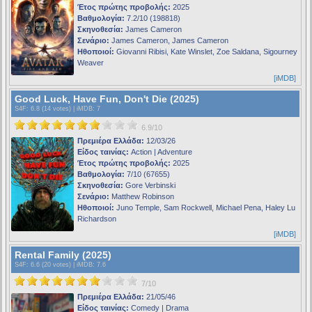
Έτος πρώτης προβολής:
2025
Βαθμολογία:
7.2/10 (198818)
Σκηνοθεσία:
James Cameron
Σενάριο:
James Cameron, James Cameron
Ηθοποιοί:
Giovanni Ribisi, Kate Winslet, Zoe Saldana, Sigourney
Weaver
[iMDB]
Good Luck, Have Fun, Don't Die (2025)
S4F
: 6.8 (14 votes) |
iMDB
: 7
6.9/10
Πρεμιέρα Ελλάδα:
12/03/26
Είδος ταινίας:
Action | Adventure
Έτος πρώτης προβολής:
2025
Βαθμολογία:
7/10 (67655)
Σκηνοθεσία:
Gore Verbinski
Σενάριο:
Matthew Robinson
Ηθοποιοί:
Juno Temple, Sam Rockwell, Michael Pena, Haley Lu
Richardson
[iMDB]
Rental Family (2025)
S4F
: 6.6 (20 votes) |
iMDB
: 7.6
7/10
Πρεμιέρα Ελλάδα:
21/05/46
Είδος ταινίας:
Comedy | Drama