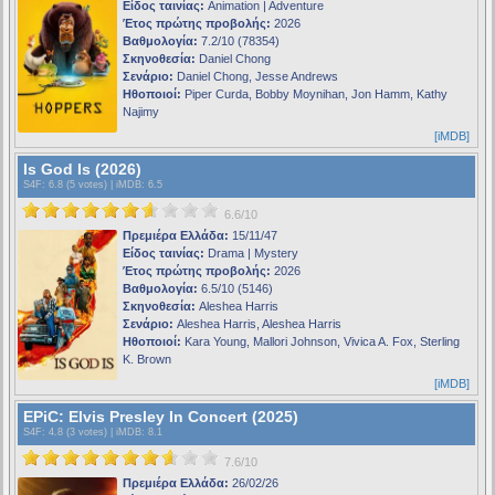
Είδος ταινίας:
Animation | Adventure
Έτος πρώτης προβολής:
2026
Βαθμολογία:
7.2/10 (78354)
Σκηνοθεσία:
Daniel Chong
Σενάριο:
Daniel Chong, Jesse Andrews
Ηθοποιοί:
Piper Curda, Bobby Moynihan, Jon Hamm, Kathy
Najimy
[iMDB]
Is God Is (2026)
S4F
: 6.8 (5 votes) |
iMDB
: 6.5
6.6/10
Πρεμιέρα Ελλάδα:
15/11/47
Είδος ταινίας:
Drama | Mystery
Έτος πρώτης προβολής:
2026
Βαθμολογία:
6.5/10 (5146)
Σκηνοθεσία:
Aleshea Harris
Σενάριο:
Aleshea Harris, Aleshea Harris
Ηθοποιοί:
Kara Young, Mallori Johnson, Vivica A. Fox, Sterling
K. Brown
[iMDB]
EPiC: Elvis Presley In Concert (2025)
S4F
: 4.8 (3 votes) |
iMDB
: 8.1
7.6/10
Πρεμιέρα Ελλάδα:
26/02/26