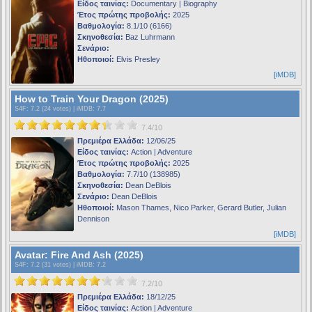
Είδος ταινίας:
Documentary | Biography
Έτος πρώτης προβολής:
2025
Βαθμολογία:
8.1/10 (6166)
Σκηνοθεσία:
Baz Luhrmann
Σενάριο:
Ηθοποιοί:
Elvis Presley
[iMDB]
How to Train Your Dragon (2025)
S4F
: 7.2 (24 votes) |
iMDB
: 7.7
7.4/10
Πρεμιέρα Ελλάδα:
12/06/25
Είδος ταινίας:
Action | Adventure
Έτος πρώτης προβολής:
2025
Βαθμολογία:
7.7/10 (138985)
Σκηνοθεσία:
Dean DeBlois
Σενάριο:
Dean DeBlois
Ηθοποιοί:
Mason Thames, Nico Parker, Gerard Butler, Julian
Dennison
[iMDB]
Avatar: Fire And Ash (2025)
S4F
: 7.2 (31 votes) |
iMDB
: 7.2
7.2/10
Πρεμιέρα Ελλάδα:
18/12/25
Είδος ταινίας:
Action | Adventure