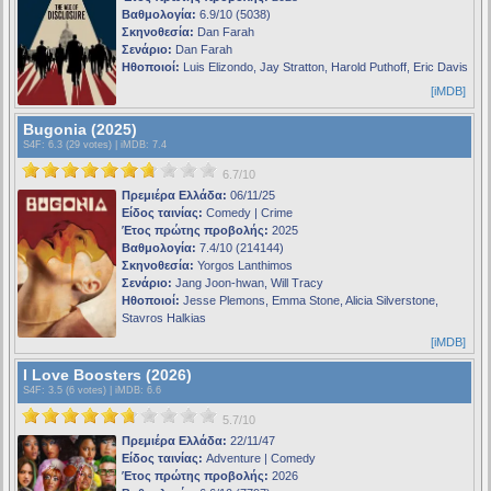
Βαθμολογία:
6.9/10 (5038)
Σκηνοθεσία:
Dan Farah
Σενάριο:
Dan Farah
Ηθοποιοί:
Luis Elizondo, Jay Stratton, Harold Puthoff, Eric Davis
[iMDB]
Bugonia (2025)
S4F
: 6.3 (29 votes) |
iMDB
: 7.4
6.7/10
Πρεμιέρα Ελλάδα:
06/11/25
Είδος ταινίας:
Comedy | Crime
Έτος πρώτης προβολής:
2025
Βαθμολογία:
7.4/10 (214144)
Σκηνοθεσία:
Yorgos Lanthimos
Σενάριο:
Jang Joon-hwan, Will Tracy
Ηθοποιοί:
Jesse Plemons, Emma Stone, Alicia Silverstone,
Stavros Halkias
[iMDB]
I Love Boosters (2026)
S4F
: 3.5 (6 votes) |
iMDB
: 6.6
5.7/10
Πρεμιέρα Ελλάδα:
22/11/47
Είδος ταινίας:
Adventure | Comedy
Έτος πρώτης προβολής:
2026