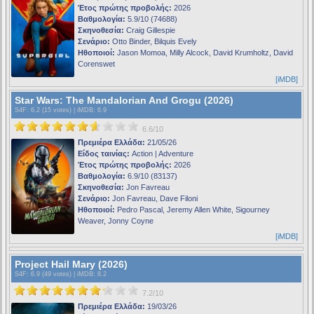
Έτος πρώτης προβολής:
2026
Βαθμολογία:
5.9/10 (74688)
Σκηνοθεσία:
Craig Gillespie
Σενάριο:
Otto Binder, Bilquis Evely
Ηθοποιοί:
Jason Momoa, Milly Alcock, David Krumholtz, David
Corenswet
[iMDB]
Star Wars: The Mandalorian And Grogu (2026)
S4F
: 6.2 (15 votes) |
iMDB
: 6.9
6.6/10
Πρεμιέρα Ελλάδα:
21/05/26
Είδος ταινίας:
Action | Adventure
Έτος πρώτης προβολής:
2026
Βαθμολογία:
6.9/10 (83137)
Σκηνοθεσία:
Jon Favreau
Σενάριο:
Jon Favreau, Dave Filoni
Ηθοποιοί:
Pedro Pascal, Jeremy Allen White, Sigourney
Weaver, Jonny Coyne
[iMDB]
Project Hail Mary (2026)
S4F
: 6.9 (49 votes) |
iMDB
: 8.2
7.2/10
Πρεμιέρα Ελλάδα:
19/03/26