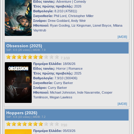
Είδος ταινίας:
Adventure | Comedy
Έτος πρώτης προβολής:
2026
Βαθμολογία:
8.2/10 (475811)
Σκηνοθεσία:
Phil Lord, Christopher Miller
Σενάριο:
Drew Goddard, Andy Weir
Ηθοποιοί:
Ryan Gosling, Liz Kingsman, Lionel Boyce, Milana
Vayntrub
[iMDB]
Obsession (2025)
S4F
: 6.6 (26 votes) |
iMDB
: 7.9
7.1/10
Πρεμιέρα Ελλάδα:
18/06/26
Είδος ταινίας:
Horror | Romance
Έτος πρώτης προβολής:
2025
Βαθμολογία:
7.9/10 (300406)
Σκηνοθεσία:
Curry Barker
Σενάριο:
Curry Barker
Ηθοποιοί:
Michael Johnston, Inde Navarrette, Cooper
Tomlinson, Megan Lawless
[iMDB]
Hoppers (2026)
S4F
: 6.8 (10 votes) |
iMDB
: 7.2
7/10
Πρεμιέρα Ελλάδα:
05/03/26