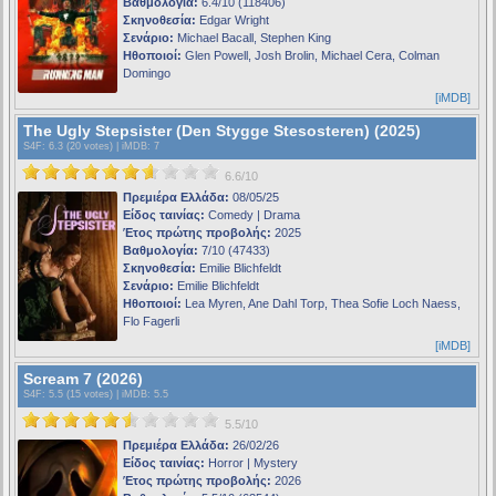
Βαθμολογία:
6.4/10 (118406)
Σκηνοθεσία:
Edgar Wright
Σενάριο:
Michael Bacall, Stephen King
Ηθοποιοί:
Glen Powell, Josh Brolin, Michael Cera, Colman
Domingo
[iMDB]
The Ugly Stepsister (Den Stygge Stesosteren) (2025)
S4F
: 6.3 (20 votes) |
iMDB
: 7
6.6/10
Πρεμιέρα Ελλάδα:
08/05/25
Είδος ταινίας:
Comedy | Drama
Έτος πρώτης προβολής:
2025
Βαθμολογία:
7/10 (47433)
Σκηνοθεσία:
Emilie Blichfeldt
Σενάριο:
Emilie Blichfeldt
Ηθοποιοί:
Lea Myren, Ane Dahl Torp, Thea Sofie Loch Naess,
Flo Fagerli
[iMDB]
Scream 7 (2026)
S4F
: 5.5 (15 votes) |
iMDB
: 5.5
5.5/10
Πρεμιέρα Ελλάδα:
26/02/26
Είδος ταινίας:
Horror | Mystery
Έτος πρώτης προβολής:
2026