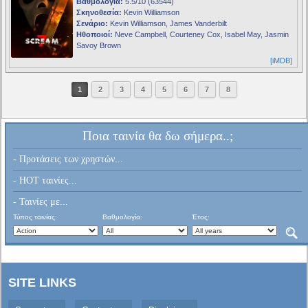
Βαθμολογία:
5.5/10 (63544)
Σκηνοθεσία:
Kevin Williamson
Σενάριο:
Kevin Williamson, James Vanderbilt
Ηθοποιοί:
Neve Campbell, Courteney Cox, Isabel May, Jasmin
Savoy Brown
[iMDB]
1
2
3
4
5
6
7
8
Ποια ταινία θα δω σήμερα..;
- Προτάσεις των χρηστών...
- HOT ταινίες...
- Ταινίες με...
Τύπος ταινίας:
Βαθμολογία:
Έτος:
SITE LINKS