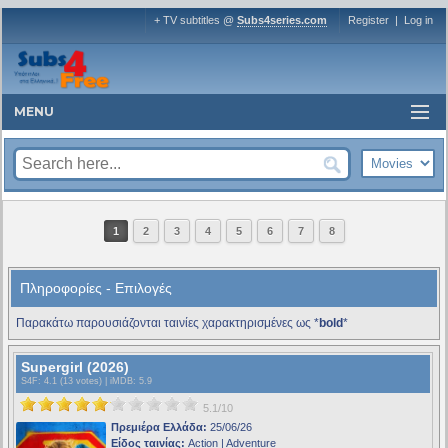
+ TV subtitles @
Subs4series.com
Register
|
Log in
MENU
1
2
3
4
5
6
7
8
Πληροφορίες - Επιλογές
Παρακάτω παρουσιάζονται ταινίες χαρακτηρισμένες ως *
bold
*
Supergirl (2026)
S4F
: 4.1 (13 votes) |
iMDB
: 5.9
5.1/10
Πρεμιέρα Ελλάδα:
25/06/26
Είδος ταινίας:
Action | Adventure