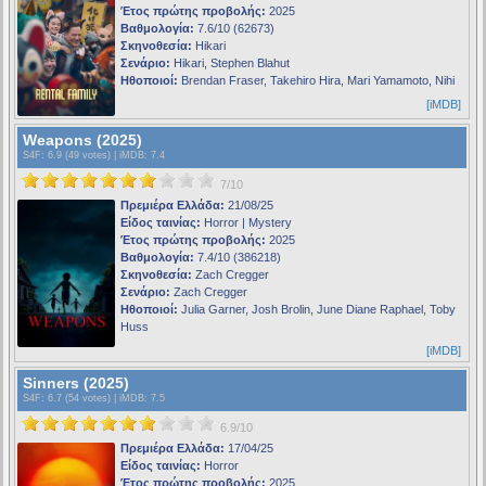
Έτος πρώτης προβολής:
2025
Βαθμολογία:
7.6/10 (62673)
Σκηνοθεσία:
Hikari
Σενάριο:
Hikari, Stephen Blahut
Ηθοποιοί:
Brendan Fraser, Takehiro Hira, Mari Yamamoto, Nihi
[iMDB]
Weapons (2025)
S4F
: 6.9 (49 votes) |
iMDB
: 7.4
7/10
Πρεμιέρα Ελλάδα:
21/08/25
Είδος ταινίας:
Horror | Mystery
Έτος πρώτης προβολής:
2025
Βαθμολογία:
7.4/10 (386218)
Σκηνοθεσία:
Zach Cregger
Σενάριο:
Zach Cregger
Ηθοποιοί:
Julia Garner, Josh Brolin, June Diane Raphael, Toby
Huss
[iMDB]
Sinners (2025)
S4F
: 6.7 (54 votes) |
iMDB
: 7.5
6.9/10
Πρεμιέρα Ελλάδα:
17/04/25
Είδος ταινίας:
Horror
Έτος πρώτης προβολής:
2025