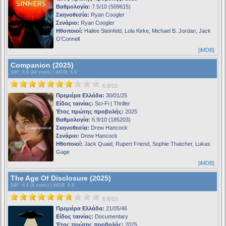
Βαθμολογία:
7.5/10 (509615)
Σκηνοθεσία:
Ryan Coogler
Σενάριο:
Ryan Coogler
Ηθοποιοί:
Hailee Steinfeld, Lola Kirke, Michael B. Jordan, Jack
O'Connell
[iMDB]
Companion (2025)
S4F
: 6.9 (44 votes) |
iMDB
: 6.9
6.9/10
Πρεμιέρα Ελλάδα:
30/01/25
Είδος ταινίας:
Sci-Fi | Thriller
Έτος πρώτης προβολής:
2025
Βαθμολογία:
6.9/10 (185203)
Σκηνοθεσία:
Drew Hancock
Σενάριο:
Drew Hancock
Ηθοποιοί:
Jack Quaid, Rupert Friend, Sophie Thatcher, Lukas
Gage
[iMDB]
The Age Of Disclosure (2025)
S4F
: 6.4 (4 votes) |
iMDB
: 6.9
6.8/10
Πρεμιέρα Ελλάδα:
21/05/46
Είδος ταινίας:
Documentary
Έτος πρώτης προβολής:
2025