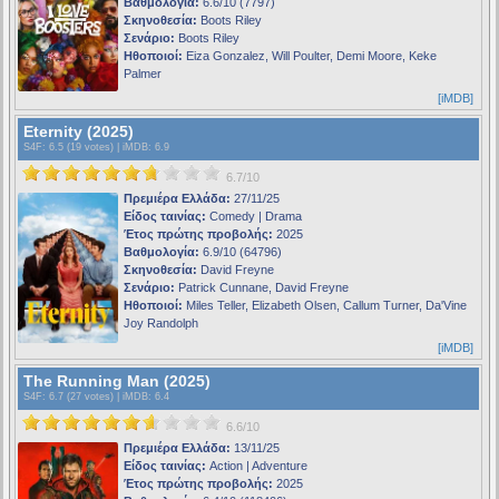
Βαθμολογία:
6.6/10 (7797)
Σκηνοθεσία:
Boots Riley
Σενάριο:
Boots Riley
Ηθοποιοί:
Eiza Gonzalez, Will Poulter, Demi Moore, Keke
Palmer
[iMDB]
Eternity (2025)
S4F
: 6.5 (19 votes) |
iMDB
: 6.9
6.7/10
Πρεμιέρα Ελλάδα:
27/11/25
Είδος ταινίας:
Comedy | Drama
Έτος πρώτης προβολής:
2025
Βαθμολογία:
6.9/10 (64796)
Σκηνοθεσία:
David Freyne
Σενάριο:
Patrick Cunnane, David Freyne
Ηθοποιοί:
Miles Teller, Elizabeth Olsen, Callum Turner, Da'Vine
Joy Randolph
[iMDB]
The Running Man (2025)
S4F
: 6.7 (27 votes) |
iMDB
: 6.4
6.6/10
Πρεμιέρα Ελλάδα:
13/11/25
Είδος ταινίας:
Action | Adventure
Έτος πρώτης προβολής:
2025