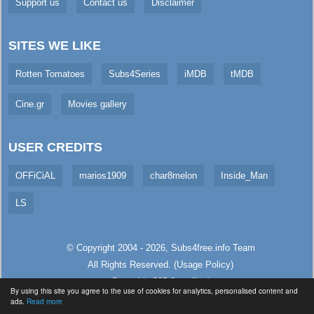
Support us
Contact us
Disclaimer
SITES WE LIKE
Rotten Tomatoes
Subs4Series
iMDB
tMDB
Cine.gr
Movies gallery
USER CREDITS
OFFiCiAL
marios1909
char8melon
Inside_Man
LS
© Copyright 2004 - 2026,
Subs4free.info
Team
All Rights Reserved. (
Usage Policy
)
Served in 325.8ms (live)
By using this site you agree to the use of cookies for analytics, personalised content and
ads.
Read more