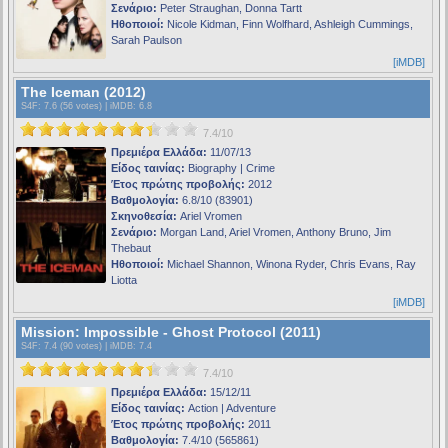
Σενάριο:
Peter Straughan, Donna Tartt
Ηθοποιοί:
Nicole Kidman, Finn Wolfhard, Ashleigh Cummings,
Sarah Paulson
[iMDB]
The Iceman (2012)
S4F
: 7.6 (56 votes) |
iMDB
: 6.8
7.4/10
Πρεμιέρα Ελλάδα:
11/07/13
Είδος ταινίας:
Biography | Crime
Έτος πρώτης προβολής:
2012
Βαθμολογία:
6.8/10 (83901)
Σκηνοθεσία:
Ariel Vromen
Σενάριο:
Morgan Land, Ariel Vromen, Anthony Bruno, Jim
Thebaut
Ηθοποιοί:
Michael Shannon, Winona Ryder, Chris Evans, Ray
Liotta
[iMDB]
Mission: Impossible - Ghost Protocol (2011)
S4F
: 7.4 (90 votes) |
iMDB
: 7.4
7.4/10
Πρεμιέρα Ελλάδα:
15/12/11
Είδος ταινίας:
Action | Adventure
Έτος πρώτης προβολής:
2011
Βαθμολογία:
7.4/10 (565861)