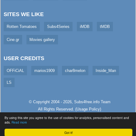
SITES WE LIKE
Rotten Tomatoes
Subs4Series
iMDB
tMDB
Cine.gr
Movies gallery
USER CREDITS
OFFiCiAL
marios1909
char8melon
Inside_Man
LS
© Copyright 2004 - 2026,
Subs4free.info
Team
All Rights Reserved. (
Usage Policy
)
Served in 374.28ms (live)
By using this site you agree to the use of cookies for analytics, personalised content and
ads.
Read more
Got it!