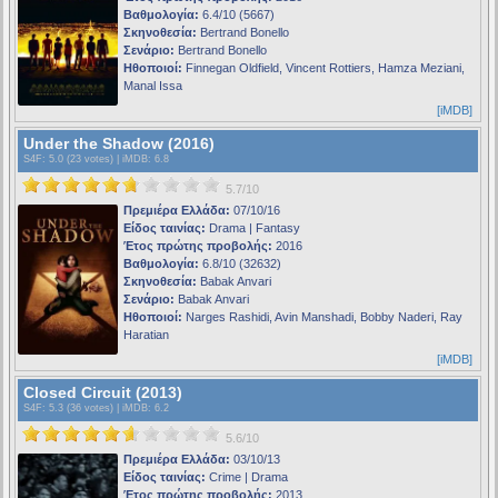
Βαθμολογία:
6.4/10 (5667)
Σκηνοθεσία:
Bertrand Bonello
Σενάριο:
Bertrand Bonello
Ηθοποιοί:
Finnegan Oldfield, Vincent Rottiers, Hamza Meziani,
Manal Issa
[iMDB]
Under the Shadow (2016)
S4F
: 5.0 (23 votes) |
iMDB
: 6.8
5.7/10
Πρεμιέρα Ελλάδα:
07/10/16
Είδος ταινίας:
Drama | Fantasy
Έτος πρώτης προβολής:
2016
Βαθμολογία:
6.8/10 (32632)
Σκηνοθεσία:
Babak Anvari
Σενάριο:
Babak Anvari
Ηθοποιοί:
Narges Rashidi, Avin Manshadi, Bobby Naderi, Ray
Haratian
[iMDB]
Closed Circuit (2013)
S4F
: 5.3 (36 votes) |
iMDB
: 6.2
5.6/10
Πρεμιέρα Ελλάδα:
03/10/13
Είδος ταινίας:
Crime | Drama
Έτος πρώτης προβολής:
2013