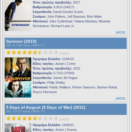
Έτος πρώτης προβολής:
2017
Βαθμολογία:
6.9/10 (54017)
Σκηνοθεσία:
David Gordon Green
Σενάριο:
John Pollono, Jeff Bauman, Bret Witter
Ηθοποιοί:
Jake Gyllenhaal, Tatiana Maslany, Miranda
Richardson, Richard Lane Jr.
[iMDB]
Survivor (2015)
S4F
: 6.7 (59 votes) |
iMDB
: 5.7
6.5/10
Πρεμιέρα Ελλάδα:
11/06/15
Είδος ταινίας:
Action | Crime
Έτος πρώτης προβολής:
2015
Βαθμολογία:
5.7/10 (37593)
Σκηνοθεσία:
James McTeigue
Σενάριο:
Philip Shelby
Ηθοποιοί:
Paddy Wallace, Parker Sawyers, Bashar Rahal,
Royce Pierreson
[iMDB]
5 Days of August (5 Days of War) (2011)
S4F
: 6.8 (27 votes) |
iMDB
: 5.6
6.4/10
Πρεμιέρα Ελλάδα:
19/08/11
Είδος ταινίας:
Action | Drama