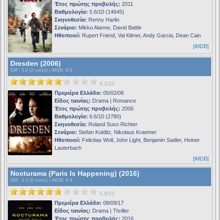
Έτος πρώτης προβολής:
2011
Βαθμολογία:
5.6/10 (14645)
Σκηνοθεσία:
Renny Harlin
Σενάριο:
Mikko Alanne, David Battle
Ηθοποιοί:
Rupert Friend, Val Kilmer, Andy Garcia, Dean Cain
[iMDB]
Dresden (2006)
S4F
: 3.0 (2 votes) |
iMDB
: 6.6
6.2/10
Πρεμιέρα Ελλάδα:
05/02/08
Είδος ταινίας:
Drama | Romance
Έτος πρώτης προβολής:
2006
Βαθμολογία:
6.6/10 (2780)
Σκηνοθεσία:
Roland Suso Richter
Σενάριο:
Stefan Kolditz, Nikolaus Kraemer
Ηθοποιοί:
Felicitas Woll, John Light, Benjamin Sadler, Heiner
Lauterbach
[iMDB]
Nocturama (Paris Is Happening) (2016)
S4F
: 4.2 (6 votes) |
iMDB
: 6.4
5.8/10
Πρεμιέρα Ελλάδα:
08/09/17
Είδος ταινίας:
Drama | Thriller
Έτος πρώτης προβολής:
2016