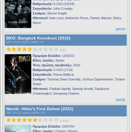
Βαθμολογία:
6.2/10 (24218)
Σκηνοθεσία:
John Crowley
Σενάριο:
Steven Knight
Ηθοποιοί:
Kate Lock, Katherine Press, Patrick Warner, Ricky
Nixon
[iMDB]
BKO: Bangkok Knockout (2010)
S4F
: 3.8 (5 votes) |
iMDB
: 5.4
5/10
Πρεμιέρα Ελλάδα:
12/02/10
Είδος ταινίας:
Action
Έτος πρώτης προβολής:
2010
Βαθμολογία:
5.4/10 (1714)
Σκηνοθεσία:
Panna Rittikrai
Σενάριο:
Thomas Dean Donnelly, Joshua Oppenheimer, Tiziano
Sclavi
Ηθοποιοί:
Gitabak Agohjit, Speedy Arnold, Supakson
Chaimongkol, Sorapong Chatree
[iMDB]
Narvik: Hitler's First Defeat (2022)
S4F
: 6.0 (10 votes) |
iMDB
: 6.6
6.4/10
Πρεμιέρα Ελλάδα:
23/07/44
Είδος ταινίας:
Drama | History