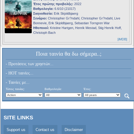
Έτος πρώτης προβολής:
2022
Βαθμολογία:
6.6/10 (21017)
Σκηνοθεσία:
Erik Skjoldbjaerg
Σενάριο:
Christopher Gr?ndahl, Christopher Gr?ndahl, Live
Bonnevie, Erik Skjoldbjaerg, Sebastian Torngren War
Ηθοποιοί:
Kristine Hartgen, Henrik Mestad, Stig Henrik Hoff,
Christoph Bach
[iMDB]
Ποια ταινία θα δω σήμερα..;
- Προτάσεις των χρηστών...
- HOT ταινίες...
- Ταινίες με...
Τύπος ταινίας:
Βαθμολογία:
Έτος:
SITE LINKS
Support us
Contact us
Disclaimer