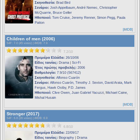
Σκηνοθεσία:
Brad Bird
Σενάριο:
Josh Appelbaum, André Nemec, Christopher
McQuarrie, Bruce Geller
Ηθοποιοί:
Tom Cruise, Jeremy Renner, Simon Pegg, Paula
Patton
[iMDB]
Children of men (2006)
S4F
: 7.0 (45 votes) |
iMDB
: 7.9
7.2/10
Πρεμιέρα Ελλάδα:
26/10/06
Είδος ταινίας:
Drama | Sci-Fi
Έτος πρώτης προβολής:
2006
Βαθμολογία:
7.9/10 (567412)
Σκηνοθεσία:
Alfonso Cuarón
Σενάριο:
Alfonso Cuarón, Timothy J. Sexton, David Arata, Mark
Fergus, Hawk Ostby, P.D. James
Ηθοποιοί:
Clive Owen, Juan Gabriel Yacuzzi, Michael Caine,
Mishal Husain
[iMDB]
Stronger (2017)
S4F
: 6.8 (26 votes) |
iMDB
: 6.9
6.8/10
Πρεμιέρα Ελλάδα:
22/09/17
Είδος ταινίας:
Biography | Drama