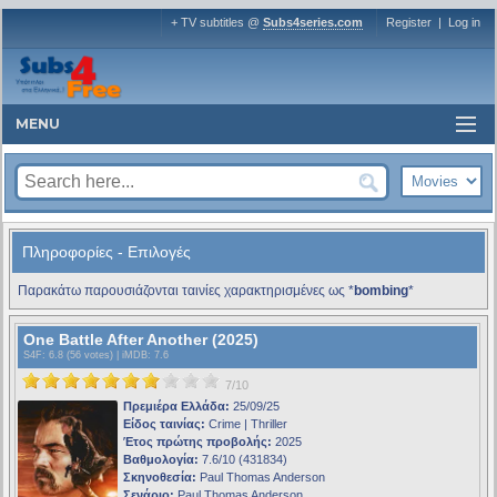
+ TV subtitles @
Subs4series.com
Register
|
Log in
MENU
Πληροφορίες - Επιλογές
Παρακάτω παρουσιάζονται ταινίες χαρακτηρισμένες ως *
bombing
*
One Battle After Another (2025)
S4F
: 6.8 (56 votes) |
iMDB
: 7.6
7/10
Πρεμιέρα Ελλάδα:
25/09/25
Είδος ταινίας:
Crime | Thriller
Έτος πρώτης προβολής:
2025
Βαθμολογία:
7.6/10 (431834)
Σκηνοθεσία:
Paul Thomas Anderson
Σενάριο:
Paul Thomas Anderson