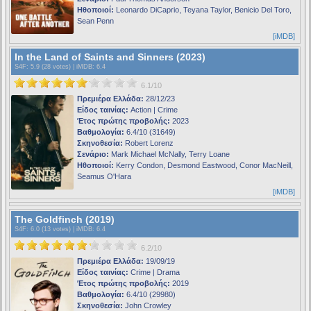
Ηθοποιοί:
Leonardo DiCaprio, Teyana Taylor, Benicio Del Toro,
Sean Penn
[iMDB]
In the Land of Saints and Sinners (2023)
S4F
: 5.9 (28 votes) |
iMDB
: 6.4
6.1/10
Πρεμιέρα Ελλάδα:
28/12/23
Είδος ταινίας:
Action | Crime
Έτος πρώτης προβολής:
2023
Βαθμολογία:
6.4/10 (31649)
Σκηνοθεσία:
Robert Lorenz
Σενάριο:
Mark Michael McNally, Terry Loane
Ηθοποιοί:
Kerry Condon, Desmond Eastwood, Conor MacNeill,
Seamus O'Hara
[iMDB]
The Goldfinch (2019)
S4F
: 6.0 (13 votes) |
iMDB
: 6.4
6.2/10
Πρεμιέρα Ελλάδα:
19/09/19
Είδος ταινίας:
Crime | Drama
Έτος πρώτης προβολής:
2019
Βαθμολογία:
6.4/10 (29980)
Σκηνοθεσία:
John Crowley