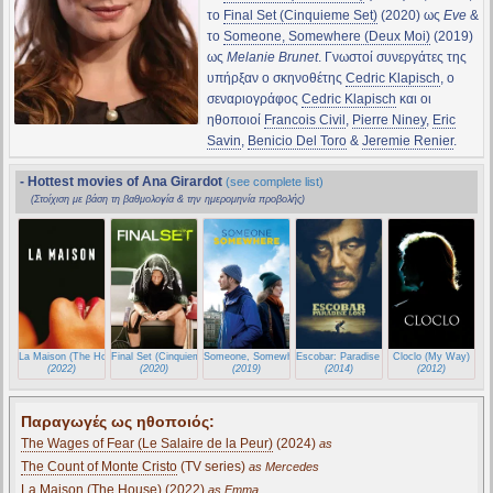
το
Final Set (Cinquieme Set)
(2020) ως
Eve
&
το
Someone, Somewhere (Deux Moi)
(2019)
ως
Melanie Brunet
. Γνωστοί συνεργάτες της
υπήρξαν ο σκηνοθέτης
Cedric Klapisch
, ο
σεναριογράφος
Cedric Klapisch
και οι
ηθοποιοί
Francois Civil
,
Pierre Niney
,
Eric
Savin
,
Benicio Del Toro
&
Jeremie Renier
.
- Hottest movies of Ana Girardot
(see complete list)
(Στοίχιση με βάση τη βαθμολογία & την ημερομηνία προβολής)
La Maison (The House)
Final Set (Cinquieme Set)
Someone, Somewhere (Deux Moi)
Escobar: Paradise Lost
Cloclo (My Way)
(2022)
(2020)
(2019)
(2014)
(2012)
Παραγωγές ως ηθοποιός:
The Wages of Fear (Le Salaire de la Peur)
(2024)
as
The Count of Monte Cristo
(TV series)
as Mercedes
La Maison (The House)
(2022)
as Emma