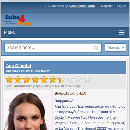
+ TV subtitles @
Subs4series.com
Register
|
Log in
MENU
Ana Girardot
Ana Girardots bio & filmography
Ana Girardot
filmography rating is
6.4/10
on average
Βαθμολογία:
6.4/10
Βιογραφικό:
Ana Girardot - Έχει συμμετάσχει ως ηθοποιός
σε παραγωγές όπως το
The Count of Monte
Cristo
(TV series)
ως
Mercedes
, το
The
Wages of Fear (Le Salaire de la Peur)
(2024),
το
La Maison (The House)
(2022) ως
Emma
,