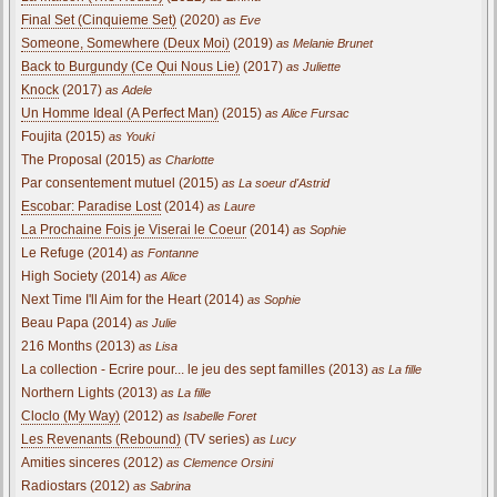
Final Set (Cinquieme Set)
(2020)
as Eve
Someone, Somewhere (Deux Moi)
(2019)
as Melanie Brunet
Back to Burgundy (Ce Qui Nous Lie)
(2017)
as Juliette
Knock
(2017)
as Adele
Un Homme Ideal (A Perfect Man)
(2015)
as Alice Fursac
Foujita (2015)
as Youki
The Proposal (2015)
as Charlotte
Par consentement mutuel (2015)
as La soeur d'Astrid
Escobar: Paradise Lost
(2014)
as Laure
La Prochaine Fois je Viserai le Coeur
(2014)
as Sophie
Le Refuge (2014)
as Fontanne
High Society (2014)
as Alice
Next Time I'll Aim for the Heart (2014)
as Sophie
Beau Papa (2014)
as Julie
216 Months (2013)
as Lisa
La collection - Ecrire pour... le jeu des sept familles (2013)
as La fille
Northern Lights (2013)
as La fille
Cloclo (My Way)
(2012)
as Isabelle Foret
Les Revenants (Rebound)
(TV series)
as Lucy
Amities sinceres (2012)
as Clemence Orsini
Radiostars (2012)
as Sabrina