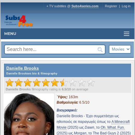
+ TV subtitles @
Subs4series.com
Register
|
Log in
MENU
Danielle Brooks
Danielle Brookses bio & filmography
Danielle Brooks
filmography rating is
6.5/10
on average
Ύψος:
163m
Βαθμολογία:
6.5/10
Βιογραφικό:
Danielle Brooks - Έχει συμμετάσχει ως
ηθοποιός σε παραγωγές όπως το
A Minecraft
Movie
(2025) ως
Dawn
, το
Oh. What. Fun.
(2025) ως
Morgan
, το
The Bad Guys 2
(2025)