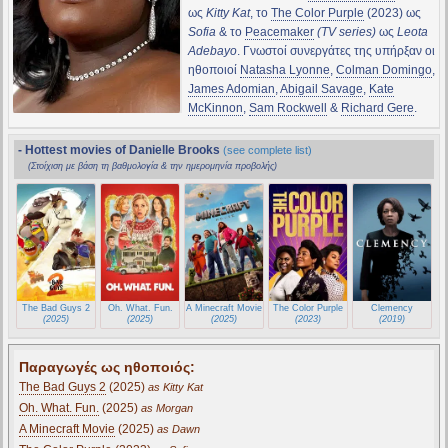
ως
Kitty Kat
, το
The Color Purple
(2023) ως
Sofia
& το
Peacemaker
(TV series)
ως
Leota
Adebayo
. Γνωστοί συνεργάτες της υπήρξαν οι
ηθοποιοί
Natasha Lyonne
,
Colman Domingo
,
James Adomian
,
Abigail Savage
,
Kate
McKinnon
,
Sam Rockwell
&
Richard Gere
.
- Hottest movies of Danielle Brooks
(see complete list)
(Στοίχιση με βάση τη βαθμολογία & την ημερομηνία προβολής)
The Bad Guys 2
Oh. What. Fun.
A Minecraft Movie
The Color Purple
Clemency
(2025)
(2025)
(2025)
(2023)
(2019)
Παραγωγές ως ηθοποιός:
The Bad Guys 2
(2025)
as Kitty Kat
Oh. What. Fun.
(2025)
as Morgan
A Minecraft Movie
(2025)
as Dawn