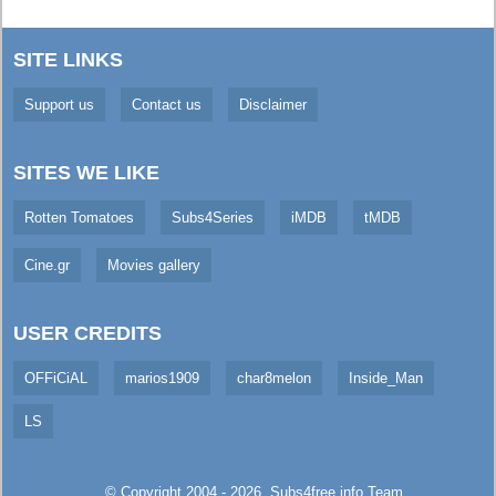
SITE LINKS
Support us
Contact us
Disclaimer
SITES WE LIKE
Rotten Tomatoes
Subs4Series
iMDB
tMDB
Cine.gr
Movies gallery
USER CREDITS
OFFiCiAL
marios1909
char8melon
Inside_Man
LS
© Copyright 2004 - 2026,
Subs4free.info
Team