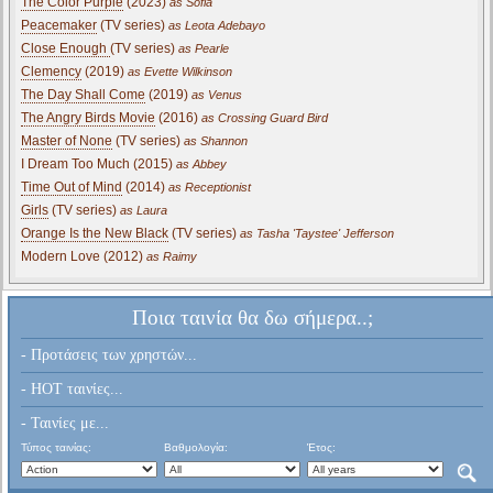
The Color Purple
(2023)
as Sofia
Peacemaker
(TV series)
as Leota Adebayo
Close Enough
(TV series)
as Pearle
Clemency
(2019)
as Evette Wilkinson
The Day Shall Come
(2019)
as Venus
The Angry Birds Movie
(2016)
as Crossing Guard Bird
Master of None
(TV series)
as Shannon
I Dream Too Much (2015)
as Abbey
Time Out of Mind
(2014)
as Receptionist
Girls
(TV series)
as Laura
Orange Is the New Black
(TV series)
as Tasha 'Taystee' Jefferson
Modern Love (2012)
as Raimy
Ποια ταινία θα δω σήμερα..;
- Προτάσεις των χρηστών...
- HOT ταινίες...
- Ταινίες με...
Τύπος ταινίας:
Βαθμολογία:
Έτος: