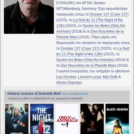
07/05/1962 στο BΓΌhl, Baden-
WΓΌrttemberg, Germany. Έχει σκηνοθετήσει
παραγωγές όπως το
Dossier 137 (Case 137)
(2025), το
La Nuit du 12 (The Night of the
12th)
(2022), το
Seules les Betes (Only the
Animals)
(2019) & το
Des Nouvelles de la
Planete Mars
(2016). Πήρε μέρος στη
δημιουργία του σεναρίου σε παραγωγές όπως
το
Dossier 137 (Case 137)
(2025), το
La Nuit
du 12 (The Night of the 12th)
(2022), το
Seules les Betes (Only the Animals)
(2019) &
το
Des Nouvelles de la Planete Mars
(2016).
Γνωστοί συνεργάτες του υπήρξαν οι ηθοποιοί
Lea Drucker
,
Laurent Lucas
,
Mia Goth
&
Alexia Depicker
.
- Hottest movies of Dominik Moll
(see complete list)
(Στοίχιση με βάση τη βαθμολογία & την ημερομηνία προβολής)