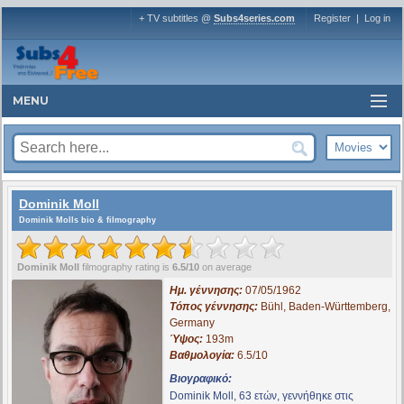
+ TV subtitles @
Subs4series.com
Register
|
Log in
MENU
Dominik Moll
Dominik Molls bio & filmography
Dominik Moll
filmography rating is
6.5/10
on average
Ημ. γέννησης:
07/05/1962
Τόπος γέννησης:
Bühl, Baden-Württemberg,
Germany
Ύψος:
193m
Βαθμολογία:
6.5/10
Βιογραφικό:
Dominik Moll, 63 ετών, γεννήθηκε στις