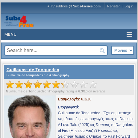
+ TV subtitles @
Subs4series.com
Register
|
Log in
MENU
Guillaume de Tonquedec
Guillaume de Tonquedecs bio & filmography
Guillaume de Tonquedec
filmography rating is
6.3/10
on average
Βαθμολογία:
6.3/10
Βιογραφικό:
Guillaume de Tonquedec - Έχει συμμετάσχει
ως ηθοποιός σε παραγωγές όπως το
Dracula:
A Love Tale
(2025) ως
Dumont
, το
Daughters
of Fire (Filles du Feu)
(TV series)
ως
Seigneur Tristan d'Urtubie
, το
Past Forward