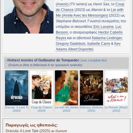
(Avenir)
(TV series)
ως
Henri Sax
, το
Coup
de Chance
(2023) ως
Marcel
& το
Lie with
Me (Arrete Avec tes Mensonges)
(2022) ως
Stephane Belcourt
. Γνωστοί συνεργάτες του
υπήρξαν οι σκηνοθέτες
Eric Lavaine
,
Luc
Besson
, ο σεναριογράφος
Hector Cabello
Reyes
και οι ηθοποιοί
Natacha Lindinger
,
Gregory Gadebois
,
Isabelle Carre
&
Kev
Adams
.
Albert Dupontel
,
- Hottest movies of Guillaume de Tonquedec
(see complete list)
(Στοίχιση με βάση τη βαθμολογία & την ημερομηνία προβολής)
Dracula: A Love Tale
Coup de Chance
Lie with Me (Arrete Avec tes Mensonges)
Delicieux (Delicious)
Le Prenom (What's in
(2025)
(2023)
(2022)
(2021)
(2012)
Παραγωγές ως ηθοποιός:
Dracula: A Love Tale
(2025)
as Dumont