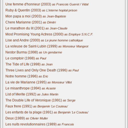
Une femme d'honneur (2003)
as Francois Gueret / Vidal
Ruby & Quentin (2003)
as L'interne hopital prison
Mon papa a moi (2003)
as Jean-Baptiste
Chere Marianne (2001)
as Dimitri
Le marathon du lit (2001)
as Jean-Claude
Most Promising Young Actress (2000)
as Employe S.N.C.F.
Lise and Andre (2000)
as Le jeune homme catholique
La voleuse de Saint-Lubin (1999)
as Monsieur Mangeot
Nestor Burma (1998)
as Un gendarme
Le comptoir (1998)
as Paul
The Tide of Life (1998)
as Jean
Three Lives and Only One Death (1996)
as Paul
Notre homme (1996)
as Eric
La vie de Marianne (1995)
as Monsieur Villot
Le misanthrope (1994)
as Acaste
List of Merite (1992)
as Jules Martin
The Double Life of Veronique (1991)
as Serge
Faux frere (1991)
as Benjamin 'Le Couteau'
Les enfants de la plage (1991)
as Benjamin 'Le Couteau'
Deux (1989)
as Olivier Muller
Les nuits revolutionnaires (1989)
as Francois