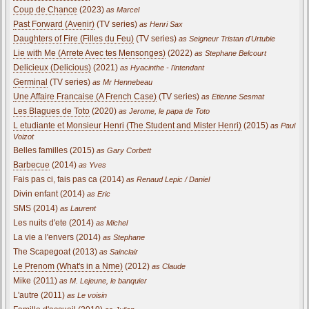
Coup de Chance
(2023)
as Marcel
Past Forward (Avenir)
(TV series)
as Henri Sax
Daughters of Fire (Filles du Feu)
(TV series)
as Seigneur Tristan d'Urtubie
Lie with Me (Arrete Avec tes Mensonges)
(2022)
as Stephane Belcourt
Delicieux (Delicious)
(2021)
as Hyacinthe - l'intendant
Germinal
(TV series)
as Mr Hennebeau
Une Affaire Francaise (A French Case)
(TV series)
as Etienne Sesmat
Les Blagues de Toto
(2020)
as Jerome, le papa de Toto
L etudiante et Monsieur Henri (The Student and Mister Henri)
(2015)
as Paul
Voizot
Belles familles (2015)
as Gary Corbett
Barbecue
(2014)
as Yves
Fais pas ci, fais pas ca (2014)
as Renaud Lepic / Daniel
Divin enfant (2014)
as Eric
SMS (2014)
as Laurent
Les nuits d'ete (2014)
as Michel
La vie a l'envers (2014)
as Stephane
The Scapegoat (2013)
as Sainclair
Le Prenom (What's in a Nme)
(2012)
as Claude
Mike (2011)
as M. Lejeune, le banquier
L'autre (2011)
as Le voisin