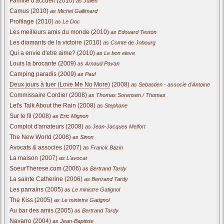
Famille d'accueil (2010)
as Julien
Camus (2010)
as Michel Gallimard
Profilage (2010)
as Le Doc
Les meilleurs amis du monde (2010)
as Edouard Teston
Les diamants de la victoire (2010)
as Comte de Jobourg
Qui a envie d'etre aime? (2010)
as Le bon eleve
Louis la brocante (2009)
as Arnaud Pavan
Camping paradis (2009)
as Paul
Deux jours à tuer (Love Me No More)
(2008)
as Sebastien - associe d'Antoine
Commissaire Cordier (2008)
as Thomas Sorensen / Thomas
Let's Talk About the Rain (2008)
as Stephane
Sur le fil (2008)
as Eric Mignon
Complot d'amateurs (2008)
as Jean-Jacques Melfort
The New World (2008)
as Sinon
Avocats & associes (2007)
as Franck Bazin
La maison (2007)
as L'avocat
SoeurTherese.com (2006)
as Bertrand Tardy
La sainte Catherine (2006)
as Bertrand Tardy
Les parrains (2005)
as Le ministre Gatignol
The Kiss (2005)
as Le ministre Gatignol
Au bar des amis (2005)
as Bertrand Tardy
Navarro (2004)
as Jean-Baptiste