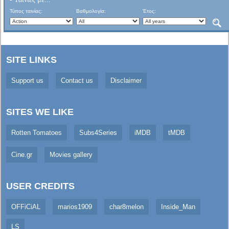
Τύπος ταινίας:
Βαθμολογία:
Έτος:
SITE LINKS
Support us
Contact us
Disclaimer
SITES WE LIKE
Rotten Tomatoes
Subs4Series
iMDB
tMDB
Cine.gr
Movies gallery
USER CREDITS
OFFiCiAL
marios1909
char8melon
Inside_Man
LS