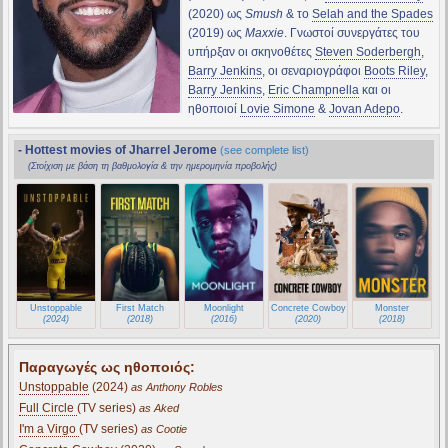
(2020) ως
Smush
& το
Selah and the Spades
(2019) ως
Maxxie
. Γνωστοί συνεργάτες του
υπήρξαν οι σκηνοθέτες
Steven Soderbergh
,
Barry Jenkins
, οι σεναριογράφοι
Boots Riley
,
Barry Jenkins
,
Eric Champnella
και οι
ηθοποιοί
Lovie Simone
&
Jovan Adepo
.
- Hottest movies of Jharrel Jerome
(see complete list)
(Στοίχιση με βάση τη βαθμολογία & την ημερομηνία προβολής)
Unstoppable
First Match
Moonlight
Concrete Cowboy
Monster
(2024)
(2018)
(2016)
(2020)
(2018)
Παραγωγές ως ηθοποιός:
Unstoppable
(2024)
as Anthony Robles
Full Circle
(TV series)
as Aked
I'm a Virgo
(TV series)
as Cootie