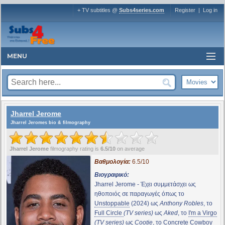
+ TV subtitles @
Subs4series.com
Register
|
Log in
MENU
Jharrel Jerome
Jharrel Jeromes bio & filmography
Jharrel Jerome
filmography rating is
6.5/10
on average
Βαθμολογία:
6.5/10
Βιογραφικό:
Jharrel Jerome - Έχει συμμετάσχει ως
ηθοποιός σε παραγωγές όπως το
Unstoppable
(2024) ως
Anthony Robles
, το
Full Circle
(TV series)
ως
Aked
, το
I'm a Virgo
(TV series)
ως
Cootie
, το
Concrete Cowboy