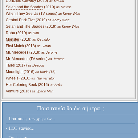
Concrete Cowboy
(2020)
as Smush
Selah and the Spades
(2019)
as Maxxie
When They See Us
(TV series)
as Korey Wise
Central Park Five (2019)
as Korey Wise
Selah and The Spades (2019)
as Korey Wise
Robu (2019)
as Rob
Monster
(2018)
as Osvaldo
First Match
(2018)
as Omari
Mr. Mercedes (2018)
as Jerome
Mr. Mercedes
(TV series)
as Jerome
Tales (2017)
as Deacon
Moonlight
(2016)
as Kevin (16)
Wheels (2016)
as The narrator
Her Coloring Book (2016)
as Artist
Venture (2016)
as Space Man
Ποια ταινία θα δω σήμερα..;
- Προτάσεις των χρηστών...
- HOT ταινίες...
- Ταινίες με...