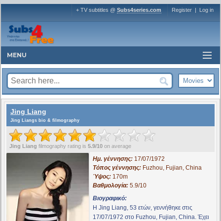
+ TV subtitles @
Subs4series.com
Register
|
Log in
MENU
Jing Liang
Jing Liangs bio & filmography
Jing Liang
filmography rating is
5.9/10
on average
Ημ. γέννησης:
17/07/1972
Τόπος γέννησης:
Fuzhou, Fujian, China
Ύψος:
170m
Βαθμολογία:
5.9/10
Βιογραφικό:
Η Jing Liang, 53 ετών, γεννήθηκε στις
17/07/1972 στο Fuzhou, Fujian, China. Έχει