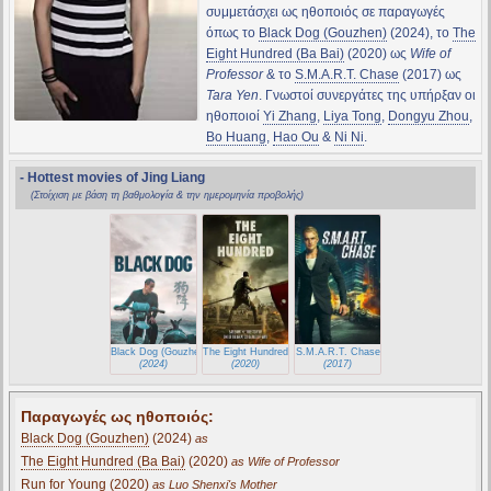
συμμετάσχει ως ηθοποιός σε παραγωγές
όπως το
Black Dog (Gouzhen)
(2024), το
The
Eight Hundred (Ba Bai)
(2020) ως
Wife of
Professor
& το
S.M.A.R.T. Chase
(2017) ως
Tara Yen
. Γνωστοί συνεργάτες της υπήρξαν οι
ηθοποιοί
Yi Zhang
,
Liya Tong
,
Dongyu Zhou
,
Bo Huang
,
Hao Ou
&
Ni Ni
.
- Hottest movies of Jing Liang
(Στοίχιση με βάση τη βαθμολογία & την ημερομηνία προβολής)
Black Dog (Gouzhen)
The Eight Hundred (Ba Bai)
S.M.A.R.T. Chase
(2024)
(2020)
(2017)
Παραγωγές ως ηθοποιός:
Black Dog (Gouzhen)
(2024)
as
The Eight Hundred (Ba Bai)
(2020)
as Wife of Professor
Run for Young (2020)
as Luo Shenxi's Mother