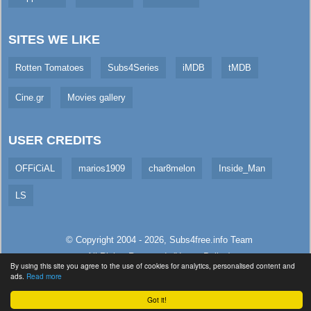
SITES WE LIKE
Rotten Tomatoes
Subs4Series
iMDB
tMDB
Cine.gr
Movies gallery
USER CREDITS
OFFiCiAL
marios1909
char8melon
Inside_Man
LS
© Copyright 2004 - 2026,
Subs4free.info
Team
All Rights Reserved. (
Usage Policy
)
By using this site you agree to the use of cookies for analytics, personalised content and
Served in 4.62ms (live)
ads.
Read more
Got it!