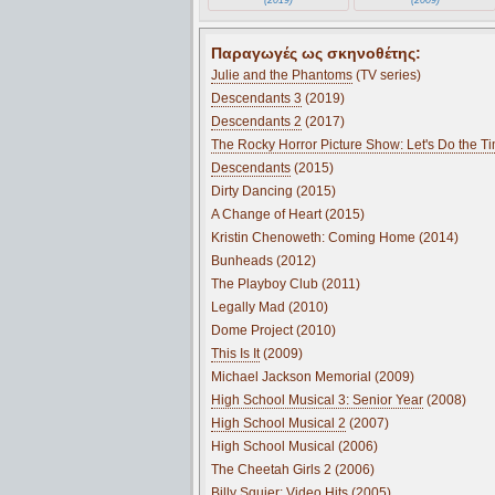
Παραγωγές ως σκηνοθέτης:
Julie and the Phantoms
(TV series)
Descendants 3
(2019)
Descendants 2
(2017)
The Rocky Horror Picture Show: Let's Do the 
Descendants
(2015)
Dirty Dancing (2015)
A Change of Heart (2015)
Kristin Chenoweth: Coming Home (2014)
Bunheads (2012)
The Playboy Club (2011)
Legally Mad (2010)
Dome Project (2010)
This Is It
(2009)
Michael Jackson Memorial (2009)
High School Musical 3: Senior Year
(2008)
High School Musical 2
(2007)
High School Musical (2006)
The Cheetah Girls 2 (2006)
Billy Squier: Video Hits (2005)