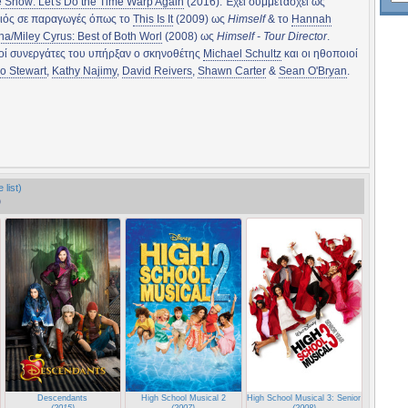
e Show: Let's Do the Time Warp Again
(2016). Έχει συμμετάσχει ως
ιός σε παραγωγές όπως το
This Is It
(2009) ως
Himself
& το
Hannah
a/Miley Cyrus: Best of Both Worl
(2008) ως
Himself - Tour Director
.
οί συνεργάτες του υπήρξαν ο σκηνοθέτης
Michael Schultz
και οι ηθοποιοί
o Stewart
,
Kathy Najimy
,
David Reivers
,
Shawn Carter
&
Sean O'Bryan
.
 list)
)
Descendants
High School Musical 2
High School Musical 3: Senior Year
(2015)
(2007)
(2008)