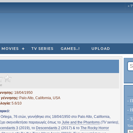
+ T
MOVIES
TV SERIES
GAMES..!
UPLOAD
ge
έννησης:
18/04/1950
 γέννησης:
Palo Alto, California, USA
- Π
λογία:
5.6/10
- H
αφικό:
Ortega, 76 ετών, γεννήθηκε στις 18/04/1950 στο Palo Alto, California,
- Τ
Έχει σκηνοθετήσει παραγωγές όπως το
Julie and the Phantoms
(TV series)
,
Τύπο
cendants 3
(2019), το
Descendants 2
(2017) & το
The Rocky Horror