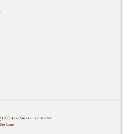
)
l
(2008)
as Himself - Tour Director
 Bee judge