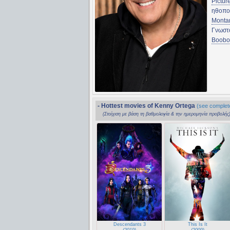
Pictur
ηθοπο
Montan
Γνωστ
Boobo
- Hottest movies of Kenny Ortega
(see complete
(Στοίχιση με βάση τη βαθμολογία & την ημερομηνία προβολής
Descendants 3
This Is It
(2019)
(2009)