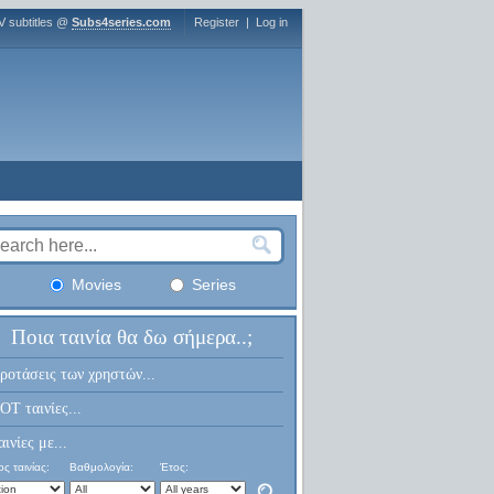
V subtitles @
Subs4series.com
Register
|
Log in
Movies
Series
Ποια ταινία θα δω σήμερα..;
ροτάσεις των χρηστών...
OT ταινίες...
αινίες με...
ς ταινίας:
Βαθμολογία:
Έτος: