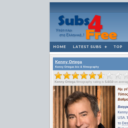
HOME
LATEST SUBS
TOP
Kenny Ortega
Kenny Ortegas bio & filmography
Kenny Ortega
filmography rating is
5.6/10
on avera
Ημ. γ
Τόπος
Βαθμο
Βιογρ
Kenny 
USA. 
το
Des