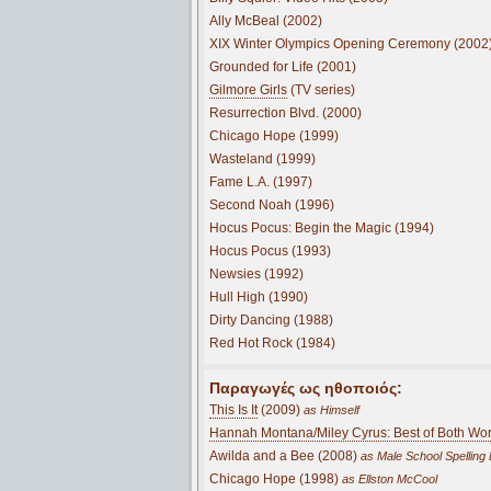
Ally McBeal (2002)
XIX Winter Olympics Opening Ceremony (2002
Grounded for Life (2001)
Gilmore Girls
(TV series)
Resurrection Blvd. (2000)
Chicago Hope (1999)
Wasteland (1999)
Fame L.A. (1997)
Second Noah (1996)
Hocus Pocus: Begin the Magic (1994)
Hocus Pocus (1993)
Newsies (1992)
Hull High (1990)
Dirty Dancing (1988)
Red Hot Rock (1984)
Παραγωγές ως ηθοποιός:
This Is It
(2009)
as Himself
Hannah Montana/Miley Cyrus: Best of Both Wor
Awilda and a Bee (2008)
as Male School Spelling
Chicago Hope (1998)
as Ellston McCool