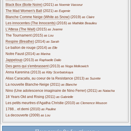
Black Box (Boite Noire)
(2021)
as Noemie Vasseur
The Mad Women's Ball
(2021)
as Eugenie
Blanche Comme Neige (White as Snow)
(2019)
as Claire
Les innocentes (The Innocents)
(2016)
as Mathilde Beaulieu
L'Attesa (The Wait)
(2015)
as Jeanne
The Tournament (2015)
as Lou
Respire (Breathe)
(2014)
as Sarah
Le ballon de rouge (2014)
as Elle
Notre Faust (2014)
as Marina
Jappeloup
(2013)
as Raphaelle Dalio
Des gens qui s'embrassent
(2013)
as Noga Melkowich
Anna Karenina (2013)
as Kitty Scerbatskaya
Alias Caracalla, au coeur de la Resistance (2013)
as Suzette
La nouvelle Blanche-Neige (2011)
as Blanche
Nino (Une adolescence imaginaire de Nino Ferrer) (2011)
as Natacha
18 Years Old and Rising (2011)
as Gabrielle
Les petits meurtres d'Agatha Christie (2010)
as Clemence Mouson
1788... et demi (2010)
as Pauline
La decouverte (2009)
as Lou