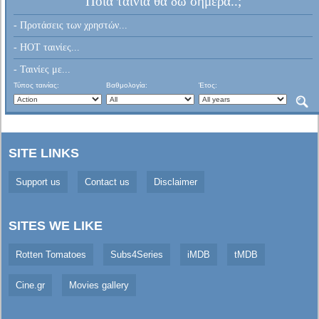
Ποια ταινία θα δω σήμερα..;
- Προτάσεις των χρηστών...
- HOT ταινίες...
- Ταινίες με...
Τύπος ταινίας:
Βαθμολογία:
Έτος:
SITE LINKS
Support us
Contact us
Disclaimer
SITES WE LIKE
Rotten Tomatoes
Subs4Series
iMDB
tMDB
Cine.gr
Movies gallery