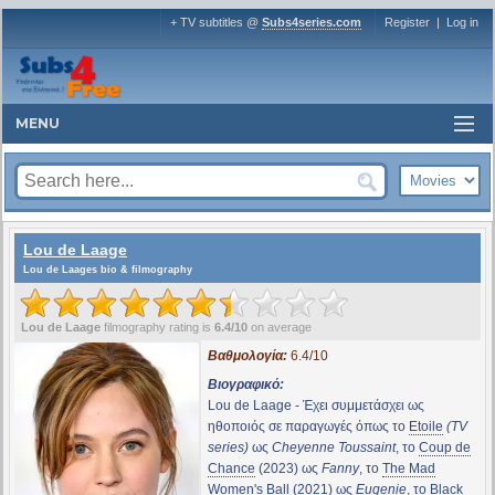
+ TV subtitles @
Subs4series.com
Register
|
Log in
MENU
Lou de Laage
Lou de Laages bio & filmography
Lou de Laage
filmography rating is
6.4/10
on average
Βαθμολογία:
6.4/10
Βιογραφικό:
Lou de Laage - Έχει συμμετάσχει ως
ηθοποιός σε παραγωγές όπως το
Etoile
(TV
series)
ως
Cheyenne Toussaint
, το
Coup de
Chance
(2023) ως
Fanny
, το
The Mad
Women's Ball
(2021) ως
Eugenie
, το
Black