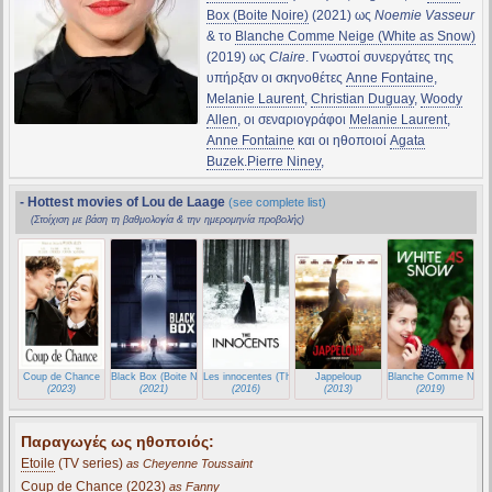
Box (Boite Noire)
(2021) ως
Noemie Vasseur
& το
Blanche Comme Neige (White as Snow)
(2019) ως
Claire
. Γνωστοί συνεργάτες της
υπήρξαν οι σκηνοθέτες
Anne Fontaine
,
Melanie Laurent
,
Christian Duguay
,
Woody
Allen
, οι σεναριογράφοι
Melanie Laurent
,
Anne Fontaine
και οι ηθοποιοί
Agata
Buzek
.
Pierre Niney
,
- Hottest movies of Lou de Laage
(see complete list)
(Στοίχιση με βάση τη βαθμολογία & την ημερομηνία προβολής)
Coup de Chance
Black Box (Boite Noire)
Les innocentes (The Innocents)
Jappeloup
Blanche Comme Neige
(2023)
(2021)
(2016)
(2013)
(2019)
Παραγωγές ως ηθοποιός:
Etoile
(TV series)
as Cheyenne Toussaint
Coup de Chance
(2023)
as Fanny