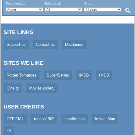
Τύπος ταινίας:
Βαθμολογία:
Έτος:
SITE LINKS
Support us
Contact us
Disclaimer
SITES WE LIKE
Rotten Tomatoes
Subs4Series
iMDB
tMDB
Cine.gr
Movies gallery
USER CREDITS
OFFiCiAL
marios1909
char8melon
Inside_Man
LS