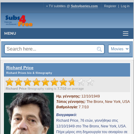
+ TV subtitles @
Subs4series.com
Register
|
Log in
MENU
Richard Price
Richard Prices bio & filmography
Richard Price
filmography rating is
7.7/10
on average
Ημ. γέννησης:
12/10/1949
Τόπος γέννησης:
The Bronx, New York, USA
Βαθμολογία:
7.7/10
Βιογραφικό:
Richard Price, 76 ετών, γεννήθηκε στις
12/10/1949 στο The Bronx, New York, USA.
Πήρε μέρος στη δημιουργία του σεναρίου σε