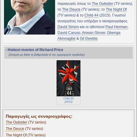
παραγωγές όπως το
The Outsider
(TV series)
,
το
The Deuce
(TV series)
, το
The Night Of
(TV series)
& το
Child 44
(2015). Γνωστοί
συνεργάτες του υπήρξαν ο σεναριογράφος
David Simon
και οι ηθοποιοί
Paul Herman
,
David Caruso
,
Anwan Glover
,
Gbenga
Akinnagbe
&
Gil Deeble
.
- Hottest movies of Richard Price
(Στοίχιση με βάση τη βαθμολογία & την ημερομηνία προβολής)
Child 44
(2015)
Παραγωγές ως σεναριογράφος:
The Outsider
(TV series)
The Deuce
(TV series)
The Night Of
(TV series)