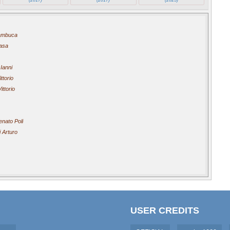
Sambuca
asa
Ianni
ttorio
ittorio
nato Poli
 Arturo
USER CREDITS