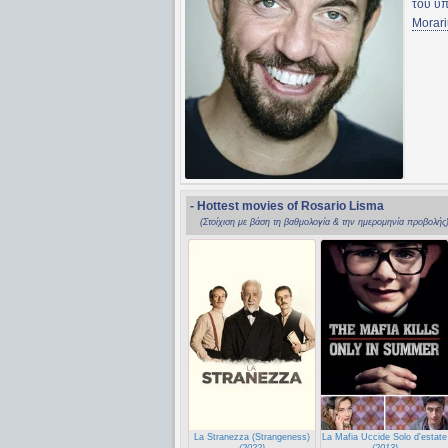
του υπ
Morari
- Hottest movies of Rosario Lisma
(Στοίχιση με βάση τη βαθμολογία & την ημερομηνία προβολής
La Stranezza (Strangeness)
La Mafia Uccide Solo d'estate
(2022)
(2013)