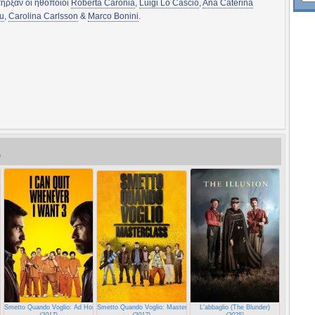
ήρξαν οι ηθοποιοί
Roberta Caronia
,
Luigi Lo Cascio
,
Ana Caterina
u
,
Carolina Carlsson
&
Marco Bonini
.
)
Smetto Quando Voglio: Ad Honorem
Smetto Quando Voglio: Masterclass
L'abbaglio (The Blunder)
(2017)
(2017)
(2025)