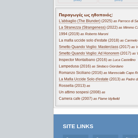
Παραγωγές ως ηθοποιός:
L'abbaglio (The Blunder)
(2025)
as Parroco di 
La Stranezza (Strangeness)
(2022)
as Mimmo C
1994 (2019)
as Roberto Maroni
La mafia uccide solo d'estate (2018)
as Carmelo 
Smetto Quando Voglio: Masterclass
(2017)
as Vi
Smetto Quando Voglio: Ad Honorem
(2017)
as V
Inspector Montalbano (2016)
as Luca Castellino
Lampedusa (2016)
as Sindaco Giordano
Romanzo Siciliano (2016)
as Maresciallo Capo Re
La Mafia Uccide Solo d'estate
(2013)
as Padre di
Rossella (2013)
as
Un attimo sospesi (2008)
as
Camera cafe (2007)
as Flame Idyllwild
SITE LINKS