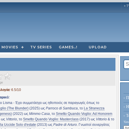
+ T
MOVIES
TV SERIES
GAMES..!
UPLOAD
ge
λογία:
6.5/10
αφικό:
- Π
o Lisma - Έχει συμμετάσχει ως ηθοποιός σε παραγωγές όπως το
- H
glio (The Blunder)
(2025) ως
Parroco di Sambuca
, το
La Stranezza
geness)
(2022) ως
Mimmo Casa
, το
Smetto Quando Voglio: Ad Honorem
- Τ
) ως
Vittorio
, το
Smetto Quando Voglio: Masterclass
(2017) ως
Vittorio
& το
Τύπο
ia Uccide Solo d'estate
(2013) ως
Padre di Arturo
. Γνωστοί συνεργάτες