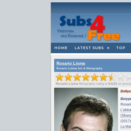
HOME
LATEST SUBS
TOP
Rosario Lisma
Rosario Lismas bio & filmography
Rosario Lisma
filmography rating is
6.5/10
on avera
Βαθμο
Βιογρ
Rosari
L'abba
(Stran
(2017
La Maf