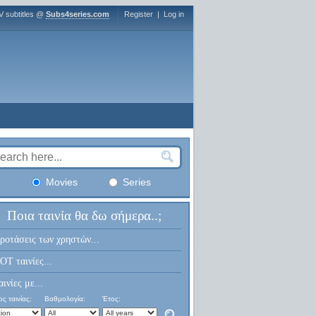
V subtitles @
Subs4series.com
Register
|
Log in
Movies
Series
Ποια ταινία θα δω σήμερα..;
ροτάσεις των χρηστών...
OT ταινίες...
αινίες με...
ς ταινίας:
Βαθμολογία:
Έτος: