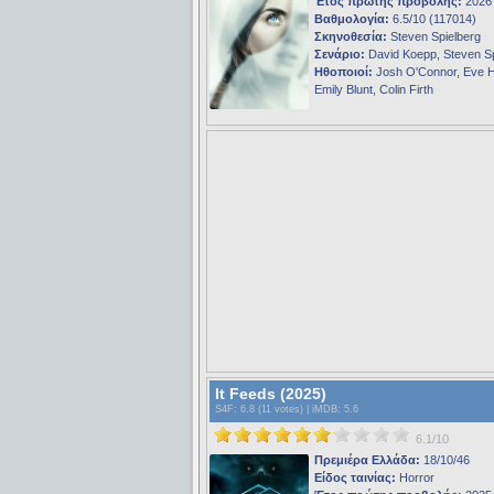
Έτος πρώτης προβολής:
2026
Βαθμολογία:
6.5/10 (117014)
Σκηνοθεσία:
Steven Spielberg
Σενάριο:
David Koepp, Steven Sp
Ηθοποιοί:
Josh O'Connor, Eve 
Emily Blunt, Colin Firth
It Feeds (2025)
S4F
: 6.8 (11 votes) |
iMDB
: 5.6
6.1/10
Πρεμιέρα Ελλάδα:
18/10/46
Είδος ταινίας:
Horror