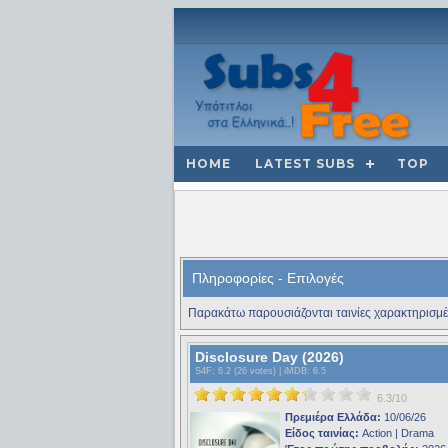
HOME
LATEST SUBS
TOP
Πληροφορίες - Επιλογές
Παρακάτω παρουσιάζονται ταινίες χαρακτηρισμέ
Disclosure Day (2026)
S4F
: 6.2 (26 votes) |
iMDB
: 6.5
6.3/10
Πρεμιέρα Ελλάδα:
10/06/26
Είδος ταινίας:
Action | Drama