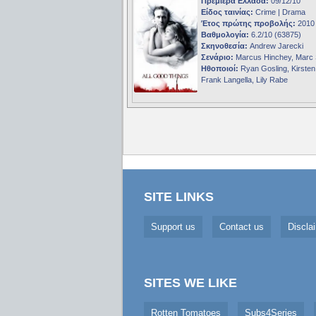
Πρεμιέρα Ελλάδα:
09/12/10
Είδος ταινίας:
Crime | Drama
Έτος πρώτης προβολής:
2010
Βαθμολογία:
6.2/10 (63875)
Σκηνοθεσία:
Andrew Jarecki
Σενάριο:
Marcus Hinchey, Marc 
Ηθοποιοί:
Ryan Gosling, Kirsten
Frank Langella, Lily Rabe
SITE LINKS
Support us
Contact us
Discla
SITES WE LIKE
Rotten Tomatoes
Subs4Series