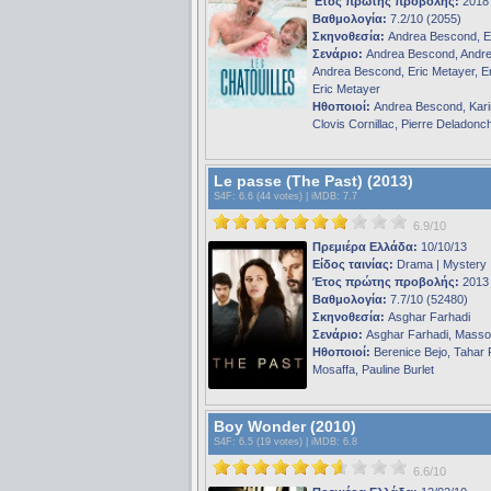
Έτος πρώτης προβολής:
2018
Βαθμολογία:
7.2/10 (2055)
Σκηνοθεσία:
Andrea Bescond, E
Σενάριο:
Andrea Bescond, Andr
Andrea Bescond, Eric Metayer, Er
Eric Metayer
Ηθοποιοί:
Andrea Bescond, Karin
Clovis Cornillac, Pierre Deladon
Le passe (The Past) (2013)
S4F
: 6.6 (44 votes) |
iMDB
: 7.7
6.9/10
Πρεμιέρα Ελλάδα:
10/10/13
Είδος ταινίας:
Drama | Mystery
Έτος πρώτης προβολής:
2013
Βαθμολογία:
7.7/10 (52480)
Σκηνοθεσία:
Asghar Farhadi
Σενάριο:
Asghar Farhadi, Masso
Ηθοποιοί:
Berenice Bejo, Tahar R
Mosaffa, Pauline Burlet
Boy Wonder (2010)
S4F
: 6.5 (19 votes) |
iMDB
: 6.8
6.6/10