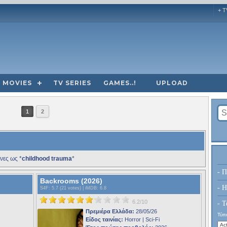
+ T
MOVIES
TV SERIES
GAMES..!
UPLOAD
1
2
νες ως *
childhood trauma
*
- Π
Backrooms (2026)
- H
S4F
: 5.7 (21 votes) |
iMDB
: 6.8
6.2/10
- Τ
Πρεμιέρα Ελλάδα:
28/05/26
Τύπο
Είδος ταινίας:
Horror | Sci-Fi