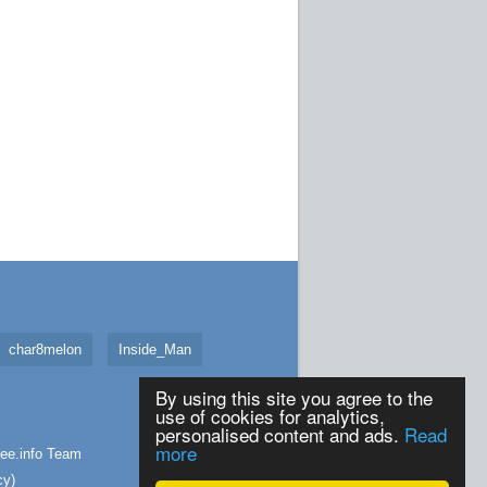
char8melon
Inside_Man
By using this site you agree to the
use of cookies for analytics,
personalised content and ads.
Read
more
ee.info
Team
cy
)