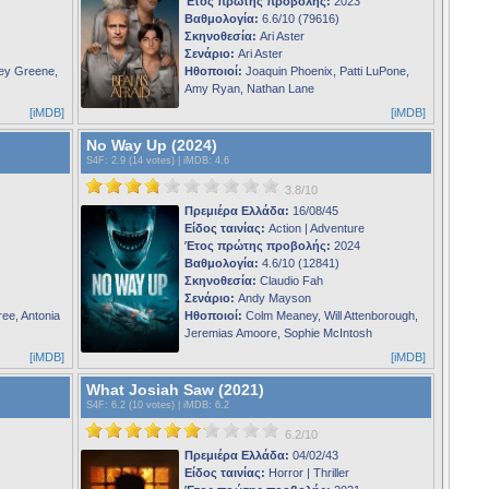
Έτος πρώτης προβολής:
2023
Βαθμολογία:
6.6/10 (79616)
Σκηνοθεσία:
Ari Aster
Σενάριο:
Ari Aster
ey Greene,
Ηθοποιοί:
Joaquin Phoenix, Patti LuPone,
Amy Ryan, Nathan Lane
[iMDB]
[iMDB]
No Way Up (2024)
S4F
: 2.9 (14 votes) |
iMDB
: 4.6
3.8/10
Πρεμιέρα Ελλάδα:
16/08/45
Είδος ταινίας:
Action | Adventure
Έτος πρώτης προβολής:
2024
Βαθμολογία:
4.6/10 (12841)
Σκηνοθεσία:
Claudio Fah
Σενάριο:
Andy Mayson
ee, Antonia
Ηθοποιοί:
Colm Meaney, Will Attenborough,
Jeremias Amoore, Sophie McIntosh
[iMDB]
[iMDB]
What Josiah Saw (2021)
S4F
: 6.2 (10 votes) |
iMDB
: 6.2
6.2/10
Πρεμιέρα Ελλάδα:
04/02/43
Είδος ταινίας:
Horror | Thriller