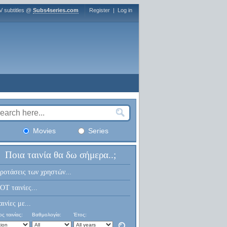
V subtitles @
Subs4series.com
Register
|
Log in
Movies
Series
Ποια ταινία θα δω σήμερα..;
ροτάσεις των χρηστών...
OT ταινίες...
αινίες με...
ς ταινίας:
Βαθμολογία:
Έτος: