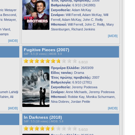
Έτος πρώτης προβολής:
2008
Βαθμολογία:
6.9/10 (341880)
ric Metayer
Σκηνοθεσία:
Adam McKay
ea Bescond,
Σενάριο:
Will Ferrell, Adam McKay, Will
ic Metayer,
Ferrell, Adam McKay, John C. Reilly
Ηθοποιοί:
Will Ferrell, John C. Reilly, Mary
 Viard,
Steenburgen, Richard Jenkins
champs
[iMDB]
[iMDB]
Fugitive Pieces (2007)
S4F
: 6.5 (8 votes) |
iMDB
: 6.9
6.8/10
Πρεμιέρα Ελλάδα:
26/03/09
Είδος ταινίας:
Drama
Έτος πρώτης προβολής:
2007
Βαθμολογία:
6.9/10 (2781)
Σκηνοθεσία:
Jeremy Podeswa
umeh Lahidji
Σενάριο:
Anne Michaels, Jeremy Podeswa
ahim, Ali
Ηθοποιοί:
Robbie Kay, Monika Schurmann,
Nina Dobrev, Jordan Pettle
[iMDB]
[iMDB]
In Darkness (2018)
S4F
: 5.5 (18 votes) |
iMDB
: 5.8
5.6/10