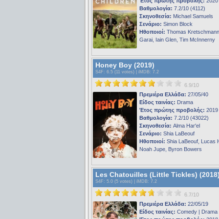
Έτος πρώτης προβολής:
2020
Βαθμολογία:
7.2/10 (4112)
Σκηνοθεσία:
Michael Samuels
Σενάριο:
Simon Block
Ηθοποιοί:
Thomas Kretschmann
Garai, Iain Glen, Tim McInnerny
Honey Boy (2019)
S4F
: 6.5 (11 votes) |
iMDB
: 7.2
6.9/10
Πρεμιέρα Ελλάδα:
27/05/40
Είδος ταινίας:
Drama
Έτος πρώτης προβολής:
2019
Βαθμολογία:
7.2/10 (43022)
Σκηνοθεσία:
Alma Har'el
Σενάριο:
Shia LaBeouf
Ηθοποιοί:
Shia LaBeouf, Lucas 
Noah Jupe, Byron Bowers
Les Chatouilles (Little Tickles) (2018
S4F
: 5.0 (5 votes) |
iMDB
: 7.2
6.7/10
Πρεμιέρα Ελλάδα:
22/05/19
Είδος ταινίας:
Comedy | Drama