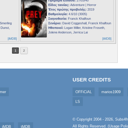
Πρεμιέρα Ελλάδα:
27/03/40
Είδος ταινίας:
Adventure | Horror
Έτος πρώτης προβολής:
2019
Βαθμολογία:
4.6/10 (3005)
Σκηνοθεσία:
Franck Khalfoun
Smerling
Σενάριο:
David Coggeshall, Franck Khalfoun
 Dunst,
Ηθοποιοί:
Logan Miller, Kristine Froseth,
Jolene Anderson, Jerrica Lai
[iMDB]
[iMDB]
1
2
USER CREDITS
imer
OFFiCiAL
marios1909
LS
© Copyright 2004 - 2026,
Subs4fr
All Rights Reserved. (
Usage Poli
iMDB
tMDB