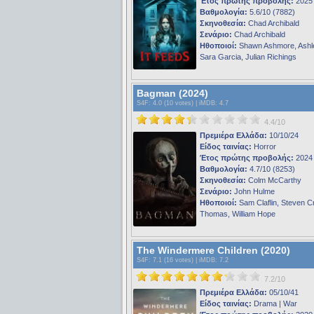
Έτος πρώτης προβολής:
2025
Βαθμολογία:
5.6/10 (7882)
Σκηνοθεσία:
Chad Archibald
Σενάριο:
Chad Archibald
Ηθοποιοί:
Shawn Ashmore, Ashl
Sara Garcia, Julian Richings
Bagman (2024)
S4F
: 4.0 (10 votes) |
iMDB
: 4.7
4.4/10
Πρεμιέρα Ελλάδα:
10/10/24
Είδος ταινίας:
Horror
Έτος πρώτης προβολής:
2024
Βαθμολογία:
4.7/10 (8253)
Σκηνοθεσία:
Colm McCarthy
Σενάριο:
John Hulme
Ηθοποιοί:
Sam Claflin, Steven Cr
Thomas, William Hope
The Windermere Children (2020)
S4F
: 7.1 (16 votes) |
iMDB
: 7.2
7.2/10
Πρεμιέρα Ελλάδα:
05/10/41
Είδος ταινίας:
Drama | War