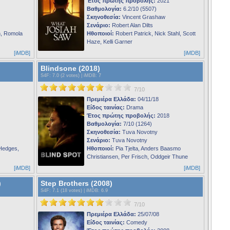
Έτος πρώτης προβολής:
2021
Βαθμολογία:
6.2/10 (5507)
Σκηνοθεσία:
Vincent Grashaw
Σενάριο:
Robert Alan Dilts
, Romola
Ηθοποιοί:
Robert Patrick, Nick Stahl, Scott
Haze, Kelli Garner
[iMDB]
[iMDB]
Blindsone (2018)
S4F
: 7.0 (2 votes) |
iMDB
: 7
7/10
Πρεμιέρα Ελλάδα:
04/11/18
Είδος ταινίας:
Drama
Έτος πρώτης προβολής:
2018
Βαθμολογία:
7/10 (1264)
Σκηνοθεσία:
Tuva Novotny
Σενάριο:
Tuva Novotny
Hedges,
Ηθοποιοί:
Pia Tjelta, Anders Baasmo
Christiansen, Per Frisch, Oddgeir Thune
[iMDB]
[iMDB]
)
Step Brothers (2008)
S4F
: 7.1 (18 votes) |
iMDB
: 6.9
7/10
Πρεμιέρα Ελλάδα:
25/07/08
Είδος ταινίας:
Comedy