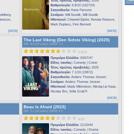
Έτος πρώτης προβολής:
2026
Βαθμολογία:
6.8/10 (162724)
Σκηνοθεσία:
Kane Parsons
ielberg
Σενάριο:
Will Soodik, Will Soodik
Hewson,
Ηθοποιοί:
Chiwetel Ejiofor, Renate Reinsve,
Mark Duplass, Finn Bennett
[iMDB]
[iMDB]
The Last Viking (Den Sidste Viking) (2025)
S4F
: 6.6 (15 votes) |
iMDB
: 7.1
6.8/10
Πρεμιέρα Ελλάδα:
03/07/47
Είδος ταινίας:
Comedy | Crime
Έτος πρώτης προβολής:
2025
Βαθμολογία:
7.1/10 (15872)
Σκηνοθεσία:
Anders Thomas Jensen
Σενάριο:
Anders Thomas Jensen
Ηθοποιοί:
Mads Mikkelsen, Nikolaj Lie Kaas,
Nicolas Bro, Sofie Grab?l
[iMDB]
Beau Is Afraid (2023)
S4F
: 5.1 (10 votes) |
iMDB
: 6.6
6/10
Πρεμιέρα Ελλάδα:
21/10/44
Είδος ταινίας:
Comedy | Drama