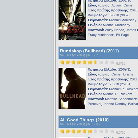
Πρεμιέρα Ελλάδα:
12/02/10
Είδος ταινίας:
Action | Crime
Έτος πρώτης προβολής:
2010
Βαθμολογία:
6.8/10 (9857)
Σκηνοθεσία:
Michael Morrissey
Σενάριο:
Michael Morrissey
Ηθοποιοί:
Zulay Henao, James 
Tracy Middendorf, Bill Sage
Rundskop (Bullhead) (2011)
S4F
: 6.1 (23 votes) |
iMDB
: 7.3
6.6/10
Πρεμιέρα Ελλάδα:
22/09/11
Είδος ταινίας:
Crime | Drama
Έτος πρώτης προβολής:
2011
Βαθμολογία:
7.3/10 (25151)
Σκηνοθεσία:
Michael R. Roska
Σενάριο:
Michael R. Roskam
Ηθοποιοί:
Matthias Schoenaerts
Perceval, Jeanne Dandoy, Barbar
All Good Things (2010)
S4F
: 6.4 (35 votes) |
iMDB
: 6.2
6.3/10