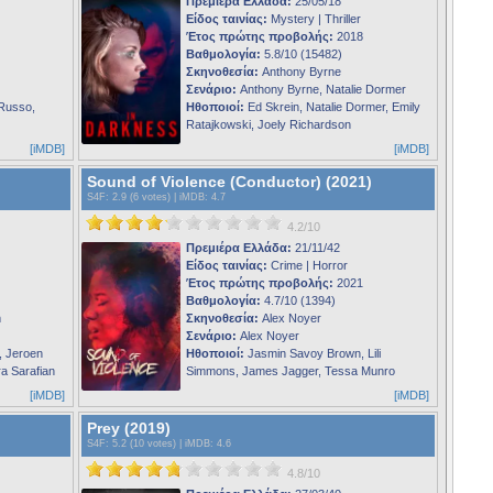
Πρεμιέρα Ελλάδα:
25/05/18
Είδος ταινίας:
Mystery | Thriller
Έτος πρώτης προβολής:
2018
Βαθμολογία:
5.8/10 (15482)
Σκηνοθεσία:
Anthony Byrne
Σενάριο:
Anthony Byrne, Natalie Dormer
Russo,
Ηθοποιοί:
Ed Skrein, Natalie Dormer, Emily
Ratajkowski, Joely Richardson
[iMDB]
[iMDB]
Sound of Violence (Conductor) (2021)
S4F
: 2.9 (6 votes) |
iMDB
: 4.7
4.2/10
Πρεμιέρα Ελλάδα:
21/11/42
Είδος ταινίας:
Crime | Horror
Έτος πρώτης προβολής:
2021
Βαθμολογία:
4.7/10 (1394)
m
Σκηνοθεσία:
Alex Noyer
Σενάριο:
Alex Noyer
, Jeroen
Ηθοποιοί:
Jasmin Savoy Brown, Lili
a Sarafian
Simmons, James Jagger, Tessa Munro
[iMDB]
[iMDB]
Prey (2019)
S4F
: 5.2 (10 votes) |
iMDB
: 4.6
4.8/10