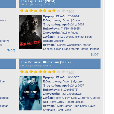
The Equalizer (2014)
S4F
: 8.0 (182 votes) |
iMDB
: 7.3
7.9/10
Πρεμιέρα Ελλάδα:
25/09/14
story
Είδος ταινίας:
Action | Crime
Έτος πρώτης προβολής:
2014
Βαθμολογία:
7.3/10 (466635)
Σκηνοθεσία:
Antoine Fuqua
Σενάριο:
Richard Wenk, Michael Sloan,
orge W.
Richard Lindheim
ay
Ηθοποιοί:
Denzel Washington, Marton
Csokas, Chloë Grace Moretz, David Harbour
[iMDB]
[iMDB]
The Bourne Ultimatum (2007)
S4F
: 7.7 (49 votes) |
iMDB
: 8
7.8/10
Πρεμιέρα Ελλάδα:
04/10/07
rime
Είδος ταινίας:
Action | Mystery
Έτος πρώτης προβολής:
2007
Βαθμολογία:
8/10 (684776)
Σκηνοθεσία:
Paul Greengrass
d Beck,
Σενάριο:
Tony Gilroy, Scott Z. Burns, George
Nolfi, Tony Gilroy, Robert Ludlum
Ackman,
Ηθοποιοί:
Matt Damon, Julia Stiles, David
Strathairn, Scott Glenn