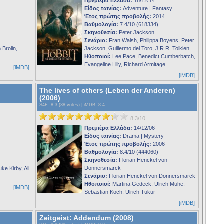
Πρεμιέρα Ελλάδα:
18/12/14
Είδος ταινίας:
Adventure | Fantasy
Έτος πρώτης προβολής:
2014
Βαθμολογία:
7.4/10 (618334)
Σκηνοθεσία:
Peter Jackson
Σενάριο:
Fran Walsh, Philippa Boyens, Peter
 Brolin,
Jackson, Guillermo del Toro, J.R.R. Tolkien
Ηθοποιοί:
Lee Pace, Benedict Cumberbatch,
Evangeline Lilly, Richard Armitage
[iMDB]
[iMDB]
The lives of others (Leben der Anderen)
(2006)
S4F
: 8.3 (38 votes) |
iMDB
: 8.4
8.3/10
Πρεμιέρα Ελλάδα:
14/12/06
Είδος ταινίας:
Drama | Mystery
Έτος πρώτης προβολής:
2006
Βαθμολογία:
8.4/10 (444060)
Σκηνοθεσία:
Florian Henckel von
Donnersmarck
ke Kirby, Ali
Σενάριο:
Florian Henckel von Donnersmarck
Ηθοποιοί:
Martina Gedeck, Ulrich Mühe,
[iMDB]
Sebastian Koch, Ulrich Tukur
[iMDB]
Zeitgeist: Addendum (2008)