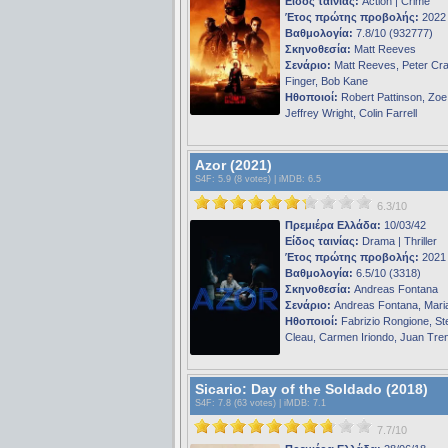
Είδος ταινίας:
Action | Crime
Έτος πρώτης προβολής:
2022
Βαθμολογία:
7.8/10 (932777)
Σκηνοθεσία:
Matt Reeves
Σενάριο:
Matt Reeves, Peter Craig
Finger, Bob Kane
Ηθοποιοί:
Robert Pattinson, Zoe 
Jeffrey Wright, Colin Farrell
Azor (2021)
S4F
: 5.9 (8 votes) |
iMDB
: 6.5
6.3/10
Πρεμιέρα Ελλάδα:
10/03/42
Είδος ταινίας:
Drama | Thriller
Έτος πρώτης προβολής:
2021
Βαθμολογία:
6.5/10 (3318)
Σκηνοθεσία:
Andreas Fontana
Σενάριο:
Andreas Fontana, Maria
Ηθοποιοί:
Fabrizio Rongione, St
Cleau, Carmen Iriondo, Juan Tre
Sicario: Day of the Soldado (2018)
S4F
: 7.8 (63 votes) |
iMDB
: 7.1
7.7/10