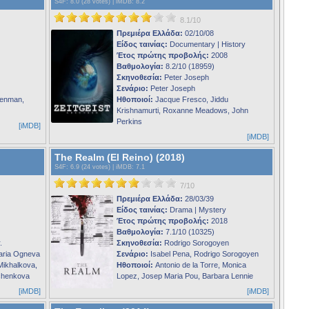
S4F
: 8.0 (28 votes) |
iMDB
: 8.2
8.1/10
Πρεμιέρα Ελλάδα:
02/10/08
Είδος ταινίας:
Documentary | History
Έτος πρώτης προβολής:
2008
Βαθμολογία:
8.2/10 (18959)
Σκηνοθεσία:
Peter Joseph
Σενάριο:
Peter Joseph
Denman,
Ηθοποιοί:
Jacque Fresco, Jiddu
Krishnamurti, Roxanne Meadows, John
Perkins
[iMDB]
[iMDB]
The Realm (El Reino) (2018)
S4F
: 6.9 (24 votes) |
iMDB
: 7.1
7/10
Πρεμιέρα Ελλάδα:
28/03/39
Είδος ταινίας:
Drama | Mystery
Έτος πρώτης προβολής:
2018
Βαθμολογία:
7.1/10 (10325)
.
Σκηνοθεσία:
Rodrigo Sorogoyen
aria Ogneva
Σενάριο:
Isabel Pena, Rodrigo Sorogoyen
Mikhalkova,
Ηθοποιοί:
Antonio de la Torre, Monica
dchenkova
Lopez, Josep Maria Pou, Barbara Lennie
[iMDB]
[iMDB]