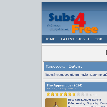
HOME
LATEST SUBS
TOP
Πληροφορίες - Επιλογές
Παρακάτω παρουσιάζονται ταινίες χαρακτηρισμέ
The Apprentice (2024)
S4F
: 6.3 (15 votes) |
iMDB
: 7.1
6.7/10
Πρεμιέρα Ελλάδα:
11/04/45
Είδος ταινίας:
Biography | Dram