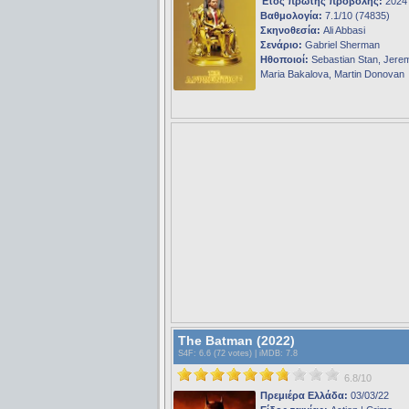
Έτος πρώτης προβολής:
2024
Βαθμολογία:
7.1/10 (74835)
Σκηνοθεσία:
Ali Abbasi
Σενάριο:
Gabriel Sherman
Ηθοποιοί:
Sebastian Stan, Jerem
Maria Bakalova, Martin Donovan
The Batman (2022)
S4F
: 6.6 (72 votes) |
iMDB
: 7.8
6.8/10
Πρεμιέρα Ελλάδα:
03/03/22