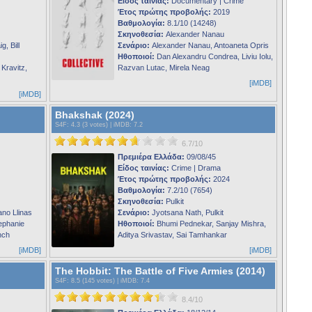
Είδος ταινίας:
Documentary | Crime
Έτος πρώτης προβολής:
2019
Βαθμολογία:
8.1/10 (14248)
Σκηνοθεσία:
Alexander Nanau
, Bill
Σενάριο:
Alexander Nanau, Antoaneta Opris
Ηθοποιοί:
Dan Alexandru Condrea, Liviu Iolu,
Kravitz,
Razvan Lutac, Mirela Neag
[iMDB]
[iMDB]
Bhakshak (2024)
S4F
: 4.3 (3 votes) |
iMDB
: 7.2
6.7/10
Πρεμιέρα Ελλάδα:
09/08/45
Είδος ταινίας:
Crime | Drama
Έτος πρώτης προβολής:
2024
Βαθμολογία:
7.2/10 (7654)
Σκηνοθεσία:
Pulkit
no Llinas
Σενάριο:
Jyotsana Nath, Pulkit
ephanie
Ηθοποιοί:
Bhumi Pednekar, Sanjay Mishra,
nch
Aditya Srivastav, Sai Tamhankar
[iMDB]
[iMDB]
The Hobbit: The Battle of Five Armies (2014)
S4F
: 8.5 (145 votes) |
iMDB
: 7.4
8.4/10