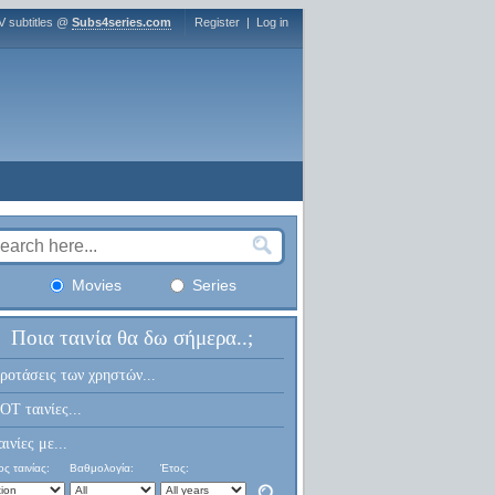
V subtitles @
Subs4series.com
Register
|
Log in
Movies
Series
Ποια ταινία θα δω σήμερα..;
ροτάσεις των χρηστών...
OT ταινίες...
αινίες με...
ς ταινίας:
Βαθμολογία:
Έτος: