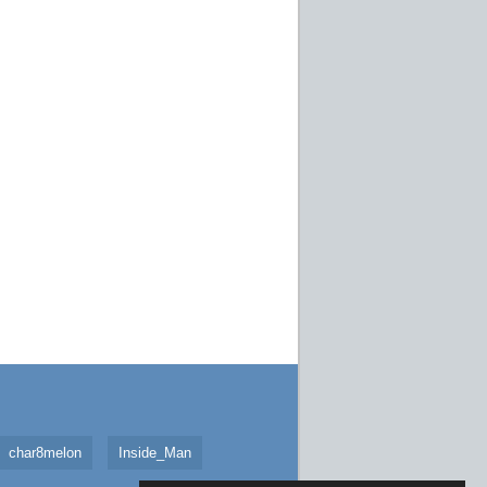
char8melon
Inside_Man