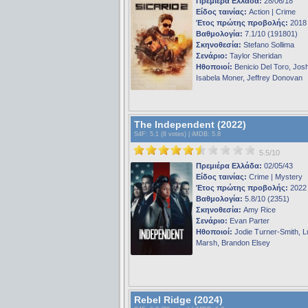
Πρεμιέρα Ελλάδα:
28/06/18
Είδος ταινίας:
Action | Crime
Έτος πρώτης προβολής:
2018
Βαθμολογία:
7.1/10 (191801)
Σκηνοθεσία:
Stefano Sollima
Σενάριο:
Taylor Sheridan
Ηθοποιοί:
Benicio Del Toro, Josh
Isabela Moner, Jeffrey Donovan
The Independent (2022)
S4F
: 5.1 (8 votes) |
iMDB
: 5.8
5.5/10
Πρεμιέρα Ελλάδα:
02/05/43
Είδος ταινίας:
Crime | Mystery
Έτος πρώτης προβολής:
2022
Βαθμολογία:
5.8/10 (2351)
Σκηνοθεσία:
Amy Rice
Σενάριο:
Evan Parter
Ηθοποιοί:
Jodie Turner-Smith, Lu
Marsh, Brandon Elsey
Rebel Ridge (2024)