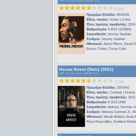
S4F
: 6.0 (20 votes) |
iMDB
: 6.8
6.3/10
Πρεμιέρα Ελλάδα:
06/03/45
Είδος ταινίας:
Action | Crime
Έτος πρώτης προβολής:
2024
Βαθμολογία:
6.8/10 (103860)
Σκηνοθεσία:
Jeremy Saulnier
Σενάριο:
Jeremy Saulnier
Ηθοποιοί:
Aaron Pierre, David 
Emory Cohen, Oscar Gale
House Arrest (Delo) (2021)
S4F
: 3.7 (5 votes) |
iMDB
: 6.3
5.7/10
Πρεμιέρα Ελλάδα:
23/03/42
Είδος ταινίας:
Comedy | Drama
Έτος πρώτης προβολής:
2021
Βαθμολογία:
6.3/10 (448)
Σκηνοθεσία:
Aleksey German Jr
Σενάριο:
Aleksey German Jr., M
Ηθοποιοί:
Merab Ninidze, Anna 
Roza Khayrullina, Svetlana Kho