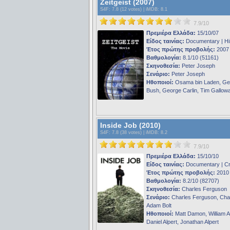
Zeitgeist (2007)
S4F
: 7.8 (12 votes) |
iMDB
: 8.1
7.9/10
Πρεμιέρα Ελλάδα:
15/10/07
Είδος ταινίας:
Documentary | Hi
Έτος πρώτης προβολής:
2007
Βαθμολογία:
8.1/10 (51161)
Σκηνοθεσία:
Peter Joseph
Σενάριο:
Peter Joseph
Ηθοποιοί:
Osama bin Laden, Ge
Bush, George Carlin, Tim Gallow
Inside Job (2010)
S4F
: 7.8 (38 votes) |
iMDB
: 8.2
7.9/10
Πρεμιέρα Ελλάδα:
15/10/10
Είδος ταινίας:
Documentary | C
Έτος πρώτης προβολής:
2010
Βαθμολογία:
8.2/10 (82707)
Σκηνοθεσία:
Charles Ferguson
Σενάριο:
Charles Ferguson, Cha
Adam Bolt
Ηθοποιοί:
Matt Damon, William 
Daniel Alpert, Jonathan Alpert