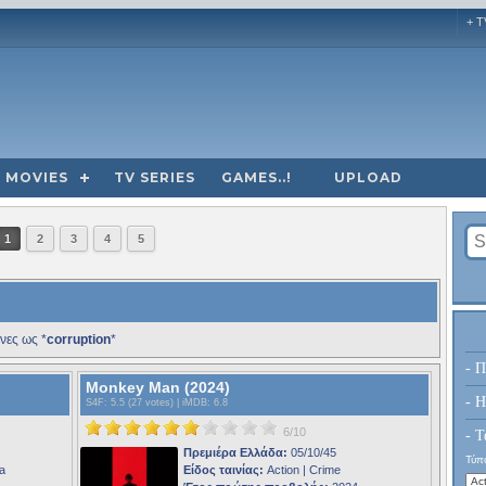
+ T
MOVIES
TV SERIES
GAMES..!
UPLOAD
1
2
3
4
5
νες ως *
corruption
*
- Π
Monkey Man (2024)
- H
S4F
: 5.5 (27 votes) |
iMDB
: 6.8
6/10
- Τ
Πρεμιέρα Ελλάδα:
05/10/45
Τύπο
a
Είδος ταινίας:
Action | Crime