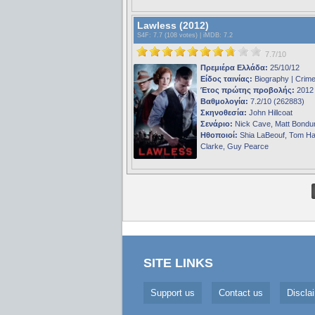
Lawless (2012)
S4F
: 7.7 (108 votes) |
iMDB
: 7.2
7.7/10
Πρεμιέρα Ελλάδα:
25/10/12
Είδος ταινίας:
Biography | Crim
Έτος πρώτης προβολής:
2012
Βαθμολογία:
7.2/10 (262883)
Σκηνοθεσία:
John Hillcoat
Σενάριο:
Nick Cave, Matt Bondu
Ηθοποιοί:
Shia LaBeouf, Tom Ha
Clarke, Guy Pearce
SITE LINKS
Support us
Contact us
Discla