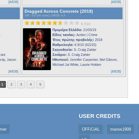
[iMDB]
[iMDB]
Dragged Across Concrete (2018)
S4F
: 6.6 (44 votes) |
iMDB
: 6.9
6.7/10
Πρεμιέρα Ελλάδα:
21/03/19
e
Είδος ταινίας:
Action | Crime
Έτος πρώτης προβολής:
2018
Βαθμολογία:
6.9/10 (62215)
Σκηνοθεσία:
S. Craig Zahler
rant
Σενάριο:
S. Craig Zahler
rdy, Jason
Ηθοποιοί:
Jennifer Carpenter, Mel Gibson,
Michael Jai White, Laurie Holden
[iMDB]
[iMDB]
1
2
3
4
5
USER CREDITS
imer
OFFiCiAL
marios1909