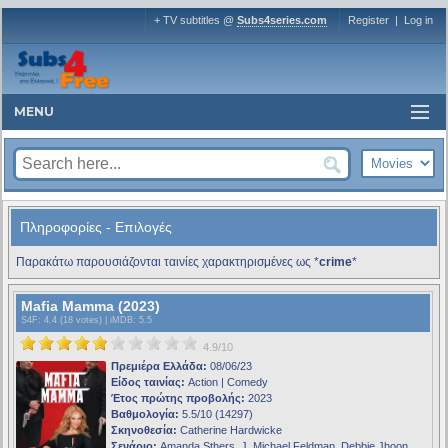
+ TV subtitles @
Subs4series.com
Register
|
Log in
MENU
Πληροφορίες - Επιλογές
Παρακάτω παρουσιάζονται ταινίες χαρακτηρισμένες ως *
crime
*
Mafia Mamma (2023)
S4F
: 4.4 (18 votes) |
iMDB
: 5.5
4.9/10
Πρεμιέρα Ελλάδα:
08/06/23
Είδος ταινίας:
Action | Comedy
Έτος πρώτης προβολής:
2023
Βαθμολογία:
5.5/10 (14297)
Σκηνοθεσία:
Catherine Hardwicke
Σενάριο:
Amanda Sthers, J. Michael Feldman, Debbie Jhoon