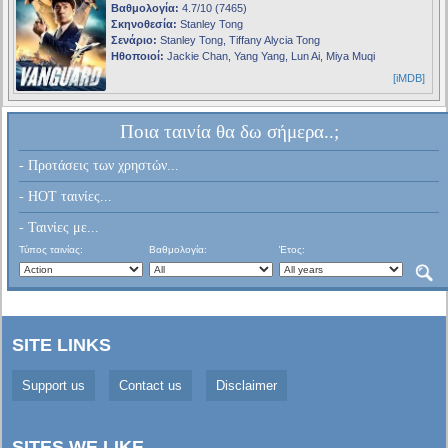
Βαθμολογία:
4.7/10 (7465)
Σκηνοθεσία:
Stanley Tong
Σενάριο:
Stanley Tong, Tiffany Alycia Tong
Ηθοποιοί:
Jackie Chan, Yang Yang, Lun Ai, Miya Muqi
[iMDB]
Ποια ταινία θα δω σήμερα..;
- Προτάσεις των χρηστών...
- HOT ταινίες...
- Ταινίες με...
Τύπος ταινίας:
Βαθμολογία:
Έτος:
SITE LINKS
Support us
Contact us
Disclaimer
SITES WE LIKE