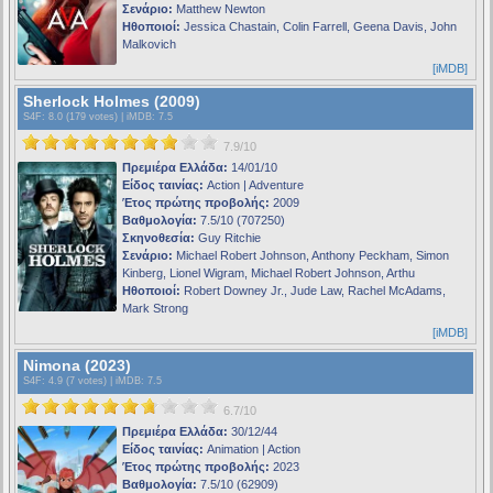
Σενάριο:
Matthew Newton
Ηθοποιοί:
Jessica Chastain, Colin Farrell, Geena Davis, John
Malkovich
[iMDB]
Sherlock Holmes (2009)
S4F
: 8.0 (179 votes) |
iMDB
: 7.5
7.9/10
Πρεμιέρα Ελλάδα:
14/01/10
Είδος ταινίας:
Action | Adventure
Έτος πρώτης προβολής:
2009
Βαθμολογία:
7.5/10 (707250)
Σκηνοθεσία:
Guy Ritchie
Σενάριο:
Michael Robert Johnson, Anthony Peckham, Simon
Kinberg, Lionel Wigram, Michael Robert Johnson, Arthu
Ηθοποιοί:
Robert Downey Jr., Jude Law, Rachel McAdams,
Mark Strong
[iMDB]
Nimona (2023)
S4F
: 4.9 (7 votes) |
iMDB
: 7.5
6.7/10
Πρεμιέρα Ελλάδα:
30/12/44
Είδος ταινίας:
Animation | Action
Έτος πρώτης προβολής:
2023
Βαθμολογία:
7.5/10 (62909)