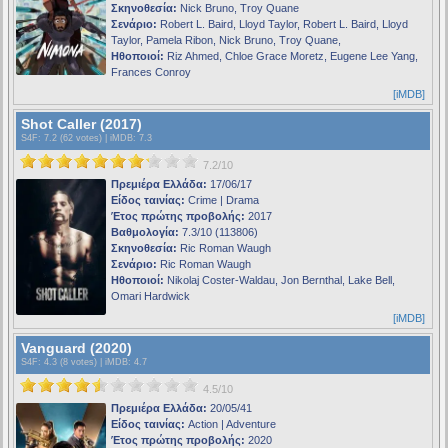
Σκηνοθεσία:
Nick Bruno, Troy Quane
Σενάριο:
Robert L. Baird, Lloyd Taylor, Robert L. Baird, Lloyd
Taylor, Pamela Ribon, Nick Bruno, Troy Quane,
Ηθοποιοί:
Riz Ahmed, Chloe Grace Moretz, Eugene Lee Yang,
Frances Conroy
[iMDB]
Shot Caller (2017)
S4F
: 7.2 (62 votes) |
iMDB
: 7.3
7.2/10
Πρεμιέρα Ελλάδα:
17/06/17
Είδος ταινίας:
Crime | Drama
Έτος πρώτης προβολής:
2017
Βαθμολογία:
7.3/10 (113806)
Σκηνοθεσία:
Ric Roman Waugh
Σενάριο:
Ric Roman Waugh
Ηθοποιοί:
Nikolaj Coster-Waldau, Jon Bernthal, Lake Bell,
Omari Hardwick
[iMDB]
Vanguard (2020)
S4F
: 4.3 (8 votes) |
iMDB
: 4.7
4.5/10
Πρεμιέρα Ελλάδα:
20/05/41
Είδος ταινίας:
Action | Adventure
Έτος πρώτης προβολής:
2020