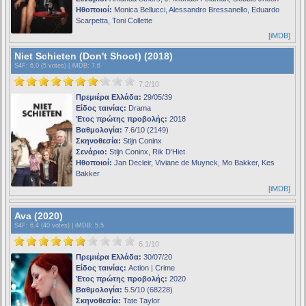
Ηθοποιοί:
Monica Bellucci, Alessandro Bressanello, Eduardo
Scarpetta, Toni Collette
[iMDB]
Niet Schieten (Don't Shoot) (2018)
S4F
: 6.0 (5 votes) |
iMDB
: 7.6
7.2/10
Πρεμιέρα Ελλάδα:
29/05/39
Είδος ταινίας:
Drama
Έτος πρώτης προβολής:
2018
Βαθμολογία:
7.6/10 (2149)
Σκηνοθεσία:
Stijn Coninx
Σενάριο:
Stijn Coninx, Rik D'Hiet
Ηθοποιοί:
Jan Decleir, Viviane de Muynck, Mo Bakker, Kes
Bakker
[iMDB]
Ava (2020)
S4F
: 6.4 (40 votes) |
iMDB
: 5.5
6.1/10
Πρεμιέρα Ελλάδα:
30/07/20
Είδος ταινίας:
Action | Crime
Έτος πρώτης προβολής:
2020
Βαθμολογία:
5.5/10 (68228)
Σκηνοθεσία:
Tate Taylor