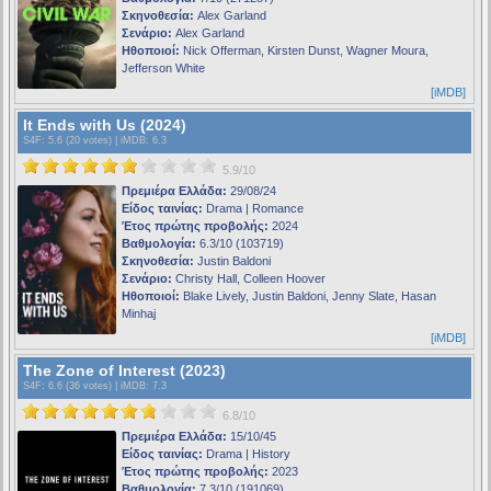
Σκηνοθεσία:
Alex Garland
Σενάριο:
Alex Garland
Ηθοποιοί:
Nick Offerman, Kirsten Dunst, Wagner Moura,
Jefferson White
[iMDB]
It Ends with Us (2024)
S4F
: 5.6 (20 votes) |
iMDB
: 6.3
5.9/10
Πρεμιέρα Ελλάδα:
29/08/24
Είδος ταινίας:
Drama | Romance
Έτος πρώτης προβολής:
2024
Βαθμολογία:
6.3/10 (103719)
Σκηνοθεσία:
Justin Baldoni
Σενάριο:
Christy Hall, Colleen Hoover
Ηθοποιοί:
Blake Lively, Justin Baldoni, Jenny Slate, Hasan
Minhaj
[iMDB]
The Zone of Interest (2023)
S4F
: 6.6 (36 votes) |
iMDB
: 7.3
6.8/10
Πρεμιέρα Ελλάδα:
15/10/45
Είδος ταινίας:
Drama | History
Έτος πρώτης προβολής:
2023
Βαθμολογία:
7.3/10 (191069)