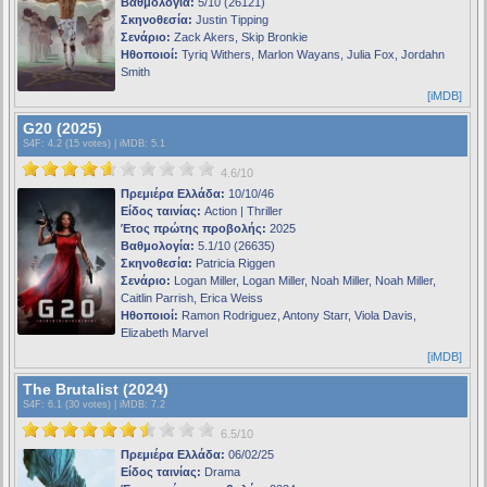
Βαθμολογία:
5/10 (26121)
Σκηνοθεσία:
Justin Tipping
Σενάριο:
Zack Akers, Skip Bronkie
Ηθοποιοί:
Tyriq Withers, Marlon Wayans, Julia Fox, Jordahn
Smith
[iMDB]
G20 (2025)
S4F
: 4.2 (15 votes) |
iMDB
: 5.1
4.6/10
Πρεμιέρα Ελλάδα:
10/10/46
Είδος ταινίας:
Action | Thriller
Έτος πρώτης προβολής:
2025
Βαθμολογία:
5.1/10 (26635)
Σκηνοθεσία:
Patricia Riggen
Σενάριο:
Logan Miller, Logan Miller, Noah Miller, Noah Miller,
Caitlin Parrish, Erica Weiss
Ηθοποιοί:
Ramon Rodriguez, Antony Starr, Viola Davis,
Elizabeth Marvel
[iMDB]
The Brutalist (2024)
S4F
: 6.1 (30 votes) |
iMDB
: 7.2
6.5/10
Πρεμιέρα Ελλάδα:
06/02/25
Είδος ταινίας:
Drama