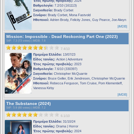
Έτος πρώτης προβολής:
2024
Βαθμολογία:
7.2/10 (161113)
Σκηνοθεσία:
Brady Corbet
Σενάριο:
Brady Corbet, Mona Fastvold
Ηθοποιοί:
Adrien Brody, Felicity Jones, Guy Pearce, Joe Alwyn
[iMDB]
Mission: Impossible - Dead Reckoning Part One (2023)
S4F
: 7.3 (73 votes) |
iMDB
: 7.6
7.4/10
Πρεμιέρα Ελλάδα:
13/07/23
Είδος ταινίας:
Action | Adventure
Έτος πρώτης προβολής:
2023
Βαθμολογία:
7.6/10 (330397)
Σκηνοθεσία:
Christopher McQuarrie
Σενάριο:
Bruce Geller, Erik Jendresen, Christopher McQuarrie
Ηθοποιοί:
Rebecca Ferguson, Tom Cruise, Pom Klementieff,
Vanessa Kirby
[iMDB]
The Substance (2024)
S4F
: 5.9 (60 votes) |
iMDB
: 7.2
6.1/10
Πρεμιέρα Ελλάδα:
31/10/24
Είδος ταινίας:
Drama | Horror
Έτος πρώτης προβολής:
2024