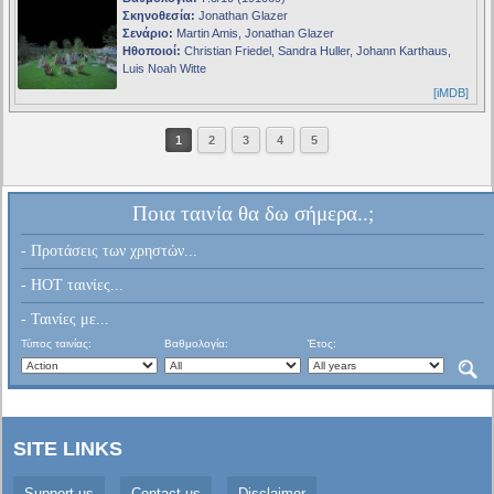
Σκηνοθεσία:
Jonathan Glazer
Σενάριο:
Martin Amis, Jonathan Glazer
Ηθοποιοί:
Christian Friedel, Sandra Huller, Johann Karthaus,
Luis Noah Witte
[iMDB]
1
2
3
4
5
Ποια ταινία θα δω σήμερα..;
- Προτάσεις των χρηστών...
- HOT ταινίες...
- Ταινίες με...
Τύπος ταινίας:
Βαθμολογία:
Έτος:
SITE LINKS
Support us
Contact us
Disclaimer