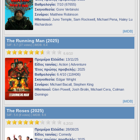
Βαθμολογία:
7/10 (67655)
Σκηνοθεσία:
Gore Verbinski
Σενάριο:
Matthew Robinson
Ηθοποιοί:
Juno Temple, Sam Rockwell, Michael Pena, Haley Lu
Richardson
[iMDB]
The Running Man (2025)
S4F
: 6.7 (27 votes) |
iMDB
: 6.4
6.6/10
Πρεμιέρα Ελλάδα:
13/11/25
Είδος ταινίας:
Action | Adventure
Έτος πρώτης προβολής:
2025
Βαθμολογία:
6.4/10 (118406)
Σκηνοθεσία:
Edgar Wright
Σενάριο:
Michael Bacall, Stephen King
Ηθοποιοί:
Glen Powell, Josh Brolin, Michael Cera, Colman
Domingo
[iMDB]
The Roses (2025)
S4F
: 5.6 (8 votes) |
iMDB
: 6.6
6.2/10
Πρεμιέρα Ελλάδα:
28/08/25
Είδος ταινίας:
Comedy
Έτος πρώτης προβολής:
2025