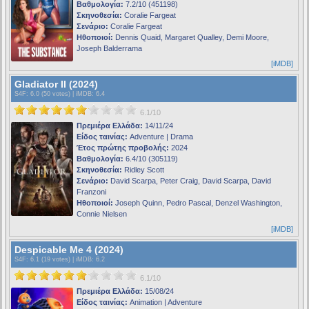
Βαθμολογία:
7.2/10 (451198)
Σκηνοθεσία:
Coralie Fargeat
Σενάριο:
Coralie Fargeat
Ηθοποιοί:
Dennis Quaid, Margaret Qualley, Demi Moore,
Joseph Balderrama
[iMDB]
Gladiator II (2024)
S4F
: 6.0 (50 votes) |
iMDB
: 6.4
6.1/10
Πρεμιέρα Ελλάδα:
14/11/24
Είδος ταινίας:
Adventure | Drama
Έτος πρώτης προβολής:
2024
Βαθμολογία:
6.4/10 (305119)
Σκηνοθεσία:
Ridley Scott
Σενάριο:
David Scarpa, Peter Craig, David Scarpa, David
Franzoni
Ηθοποιοί:
Joseph Quinn, Pedro Pascal, Denzel Washington,
Connie Nielsen
[iMDB]
Despicable Me 4 (2024)
S4F
: 6.1 (19 votes) |
iMDB
: 6.2
6.1/10
Πρεμιέρα Ελλάδα:
15/08/24
Είδος ταινίας:
Animation | Adventure