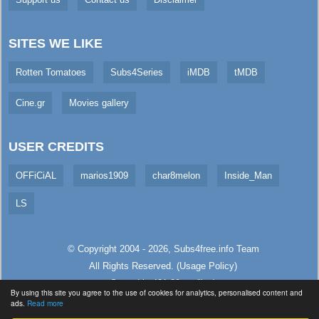
SITES WE LIKE
Rotten Tomatoes
Subs4Series
iMDB
tMDB
Cine.gr
Movies gallery
USER CREDITS
OFFiCiAL
marios1909
char8melon
Inside_Man
LS
© Copyright 2004 - 2026,
Subs4free.info
Team
All Rights Reserved. (
Usage Policy
)
Served in 431.39ms (live)
By using this site you agree to the use of cookies for analytics, personalised content and
ads.
Read more