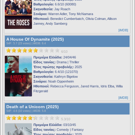
Βαθμολογία:
6.6/10 (60080)
Σκηνοθεσία:
Jay Roach
Σενάριο:
Warren Adler, Tony McNamara
Ηθοποιοί:
Benedict Cumberbatch, Olivia Colman, Allison
Janney, Andy Samberg
[iMDB]
A House Of Dynamite (2025)
S4F
: 5.7 (23 votes) |
iMDB
: 6.4
6/10
Πρεμιέρα Ελλάδα:
24/04/46
Είδος ταινίας:
Drama | Thriller
Έτος πρώτης προβολής:
2025
Βαθμολογία:
6.4/10 (121070)
Σκηνοθεσία:
Kathryn Bigelow
Σενάριο:
Noah Oppenheim
Ηθοποιοί:
Rebecca Ferguson, Jared Harris, Idris Elba, Willa
Fitzgerald
[iMDB]
Death of a Unicorn (2025)
S4F
: 4.6 (10 votes) |
iMDB
: 5.8
5.3/10
Πρεμιέρα Ελλάδα:
03/10/45
Είδος ταινίας:
Comedy | Fantasy
Έτος πρώτης προβολής:
2025