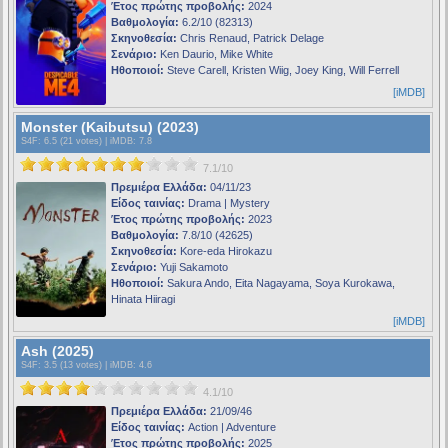
Έτος πρώτης προβολής:
2024
Βαθμολογία:
6.2/10 (82313)
Σκηνοθεσία:
Chris Renaud, Patrick Delage
Σενάριο:
Ken Daurio, Mike White
Ηθοποιοί:
Steve Carell, Kristen Wiig, Joey King, Will Ferrell
[iMDB]
Monster (Kaibutsu) (2023)
S4F
: 6.5 (21 votes) |
iMDB
: 7.8
7.1/10
Πρεμιέρα Ελλάδα:
04/11/23
Είδος ταινίας:
Drama | Mystery
Έτος πρώτης προβολής:
2023
Βαθμολογία:
7.8/10 (42625)
Σκηνοθεσία:
Kore-eda Hirokazu
Σενάριο:
Yuji Sakamoto
Ηθοποιοί:
Sakura Ando, Eita Nagayama, Soya Kurokawa,
Hinata Hiiragi
[iMDB]
Ash (2025)
S4F
: 3.5 (13 votes) |
iMDB
: 4.6
4.1/10
Πρεμιέρα Ελλάδα:
21/09/46
Είδος ταινίας:
Action | Adventure
Έτος πρώτης προβολής:
2025