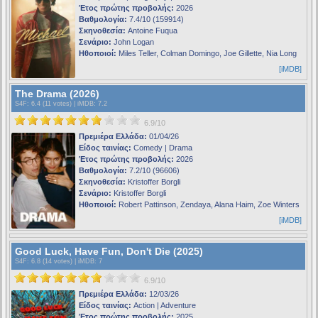
Έτος πρώτης προβολής:
2026
Βαθμολογία:
7.4/10 (159914)
Σκηνοθεσία:
Antoine Fuqua
Σενάριο:
John Logan
Ηθοποιοί:
Miles Teller, Colman Domingo, Joe Gillette, Nia Long
[iMDB]
The Drama (2026)
S4F
: 6.4 (11 votes) |
iMDB
: 7.2
6.9/10
Πρεμιέρα Ελλάδα:
01/04/26
Είδος ταινίας:
Comedy | Drama
Έτος πρώτης προβολής:
2026
Βαθμολογία:
7.2/10 (96606)
Σκηνοθεσία:
Kristoffer Borgli
Σενάριο:
Kristoffer Borgli
Ηθοποιοί:
Robert Pattinson, Zendaya, Alana Haim, Zoe Winters
[iMDB]
Good Luck, Have Fun, Don't Die (2025)
S4F
: 6.8 (14 votes) |
iMDB
: 7
6.9/10
Πρεμιέρα Ελλάδα:
12/03/26
Είδος ταινίας:
Action | Adventure
Έτος πρώτης προβολής:
2025