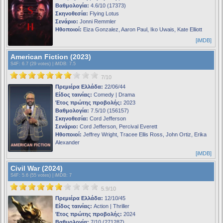
Βαθμολογία:
4.6/10 (17373)
Σκηνοθεσία:
Flying Lotus
Σενάριο:
Jonni Remmler
Ηθοποιοί:
Eiza Gonzalez, Aaron Paul, Iko Uwais, Kate Elliott
[iMDB]
American Fiction (2023)
S4F
: 6.7 (29 votes) |
iMDB
: 7.5
7/10
Πρεμιέρα Ελλάδα:
22/06/44
Είδος ταινίας:
Comedy | Drama
Έτος πρώτης προβολής:
2023
Βαθμολογία:
7.5/10 (156157)
Σκηνοθεσία:
Cord Jefferson
Σενάριο:
Cord Jefferson, Percival Everett
Ηθοποιοί:
Jeffrey Wright, Tracee Ellis Ross, John Ortiz, Erika
Alexander
[iMDB]
Civil War (2024)
S4F
: 5.6 (55 votes) |
iMDB
: 7
5.9/10
Πρεμιέρα Ελλάδα:
12/10/45
Είδος ταινίας:
Action | Thriller
Έτος πρώτης προβολής:
2024
Βαθμολογία:
7/10 (271287)