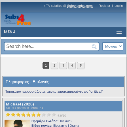
+ TV subtitles @
Subs4series.com
Register
|
Log in
MENU
1
2
3
4
5
Πληροφορίες - Επιλογές
Παρακάτω παρουσιάζονται ταινίες χαρακτηρισμένες ως *
critical
*
Michael (2026)
S4F
: 6.4 (15 votes) |
iMDB
: 7.4
6.9/10
Πρεμιέρα Ελλάδα:
16/04/26
Είδος ταινίας:
Biography | Drama