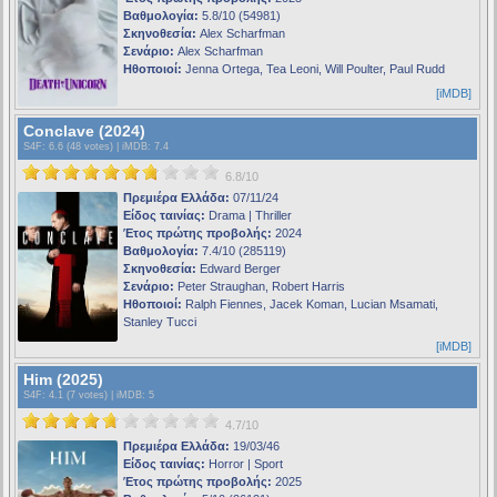
Βαθμολογία:
5.8/10 (54981)
Σκηνοθεσία:
Alex Scharfman
Σενάριο:
Alex Scharfman
Ηθοποιοί:
Jenna Ortega, Tea Leoni, Will Poulter, Paul Rudd
[iMDB]
Conclave (2024)
S4F
: 6.6 (48 votes) |
iMDB
: 7.4
6.8/10
Πρεμιέρα Ελλάδα:
07/11/24
Είδος ταινίας:
Drama | Thriller
Έτος πρώτης προβολής:
2024
Βαθμολογία:
7.4/10 (285119)
Σκηνοθεσία:
Edward Berger
Σενάριο:
Peter Straughan, Robert Harris
Ηθοποιοί:
Ralph Fiennes, Jacek Koman, Lucian Msamati,
Stanley Tucci
[iMDB]
Him (2025)
S4F
: 4.1 (7 votes) |
iMDB
: 5
4.7/10
Πρεμιέρα Ελλάδα:
19/03/46
Είδος ταινίας:
Horror | Sport
Έτος πρώτης προβολής:
2025