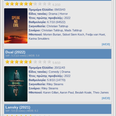
6.2/10
Πρεμιέρα Ελλάδα:
09/03/43
Είδος ταινίας:
Drama | Horror
Έτος πρώτης προβολής:
2022
Βαθμολογία:
6.7/10 (64522)
Σκηνοθεσία:
Christian Tafdrup
Σενάριο:
Christian Tafdrup, Mads Tafdrup
Ηθοποιοί:
Morten Burian, Sidsel Siem Koch, Fedja van Huet,
Karina Smulders
[iMDB]
Dual (2022)
S4F
: 5.3 (13 votes) |
iMDB
: 5.8
5.6/10
Πρεμιέρα Ελλάδα:
20/11/43
Είδος ταινίας:
Comedy | Drama
Έτος πρώτης προβολής:
2022
Βαθμολογία:
5.8/10 (14770)
Σκηνοθεσία:
Riley Stearns
Σενάριο:
Riley Stearns
Ηθοποιοί:
Karen Gillan, Aaron Paul, Beulah Koale, Theo James
[iMDB]
Lansky (2021)
S4F
: 5.6 (8 votes) |
iMDB
: 6.2