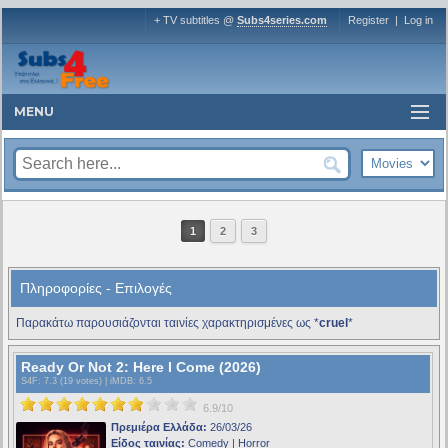
+ TV subtitles @
Subs4series.com
Register
|
Log in
MENU
1
2
3
Πληροφορίες - Επιλογές
Παρακάτω παρουσιάζονται ταινίες χαρακτηρισμένες ως *
cruel
*
Ready Or Not 2: Here I Come (2026)
S4F
: 7.3 (19 votes) |
iMDB
: 6.5
6.9/10
Πρεμιέρα Ελλάδα:
26/03/26
Είδος ταινίας:
Comedy | Horror