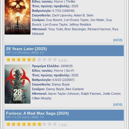
Είδος ταινίας:
Horror | Thriller
Έτος πρώτης προβολής:
2025
Βαθμολογία:
6.7/10 (168246)
Σκηνοθεσία:
Zach Lipovsky, Adam B. Stein
Σενάριο:
Guy Busick, Lori Evans Taylor, Jon Watts, Guy
Busick, Lori Evans Taylor, Jeffrey Reddick
Ηθοποιοί:
Tony Todd, Brec Bassinger, Richard Harmon, Rya
Kihlstedt
[iMDB]
28 Years Later (2025)
S4F
: 5.2 (36 votes) |
iMDB
: 6.6
5.6/10
Πρεμιέρα Ελλάδα:
19/06/25
Είδος ταινίας:
Horror | Sci-Fi
Έτος πρώτης προβολής:
2025
Βαθμολογία:
6.6/10 (222687)
Σκηνοθεσία:
Danny Boyle
Σενάριο:
Danny Boyle, Alex Garland
Ηθοποιοί:
Aaron Taylor-Johnson, Ralph Fiennes, Jodie Comer,
Cillian Murphy
[iMDB]
Furiosa: A Mad Max Saga (2024)
S4F
: 7.1 (70 votes) |
iMDB
: 7.4
7.2/10