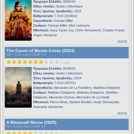
Πρεμιέρα Ελλάδα:
30/05/24
Είδος ταινίας:
Action | Adventure
Έτος πρώτης προβολής:
2024
Βαθμολογία:
7.4/10 (324842)
Σκηνοθεσία:
George Miller
Σενάριο:
George Miller, Nick Lathouris
Ηθοποιοί:
Anya Taylor-Joy, Chris Hemsworth, Charlee Fraser,
Angus Sampson
[iMDB]
The Count of Monte-Cristo (2024)
S4F
: 7.0 (47 votes) |
iMDB
: 7.6
7.1/10
Πρεμιέρα Ελλάδα:
05/09/24
Είδος ταινίας:
Action | Adventure
Έτος πρώτης προβολής:
2024
Βαθμολογία:
7.6/10 (49751)
Σκηνοθεσία:
Alexandre de La Patelliere, Matthieu Delaporte
Σενάριο:
Matthieu Delaporte, Matthieu Delaporte, Matthieu
Delaporte, Alexandre Dumas, Alexandre de La Patelli
Ηθοποιοί:
Pierre Niney, Bastien Bouillon, Anais Demoustier,
Anamaria Vartolomei
[iMDB]
A Minecraft Movie (2025)
S4F
: 4.6 (14 votes) |
iMDB
: 5.6