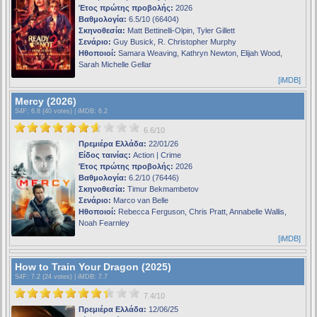
Έτος πρώτης προβολής:
2026
Βαθμολογία:
6.5/10 (66404)
Σκηνοθεσία:
Matt Bettinelli-Olpin, Tyler Gillett
Σενάριο:
Guy Busick, R. Christopher Murphy
Ηθοποιοί:
Samara Weaving, Kathryn Newton, Elijah Wood,
Sarah Michelle Gellar
[iMDB]
Mercy (2026)
S4F
: 6.8 (40 votes) |
iMDB
: 6.2
6.6/10
Πρεμιέρα Ελλάδα:
22/01/26
Είδος ταινίας:
Action | Crime
Έτος πρώτης προβολής:
2026
Βαθμολογία:
6.2/10 (76446)
Σκηνοθεσία:
Timur Bekmambetov
Σενάριο:
Marco van Belle
Ηθοποιοί:
Rebecca Ferguson, Chris Pratt, Annabelle Wallis,
Noah Fearnley
[iMDB]
How to Train Your Dragon (2025)
S4F
: 7.2 (24 votes) |
iMDB
: 7.7
7.4/10
Πρεμιέρα Ελλάδα:
12/06/25