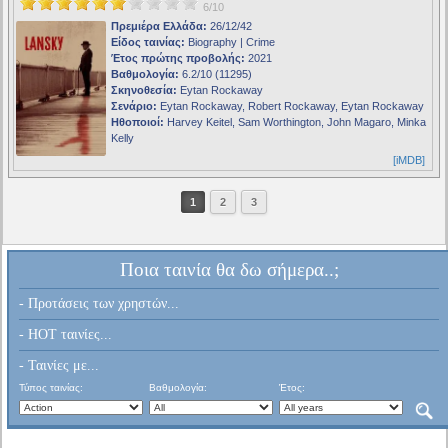
6/10
Πρεμιέρα Ελλάδα:
26/12/42
Είδος ταινίας:
Biography | Crime
Έτος πρώτης προβολής:
2021
Βαθμολογία:
6.2/10 (11295)
Σκηνοθεσία:
Eytan Rockaway
Σενάριο:
Eytan Rockaway, Robert Rockaway, Eytan Rockaway
Ηθοποιοί:
Harvey Keitel, Sam Worthington, John Magaro, Minka
Kelly
[iMDB]
1
2
3
Ποια ταινία θα δω σήμερα..;
- Προτάσεις των χρηστών...
- HOT ταινίες...
- Ταινίες με...
Τύπος ταινίας:
Βαθμολογία:
Έτος: