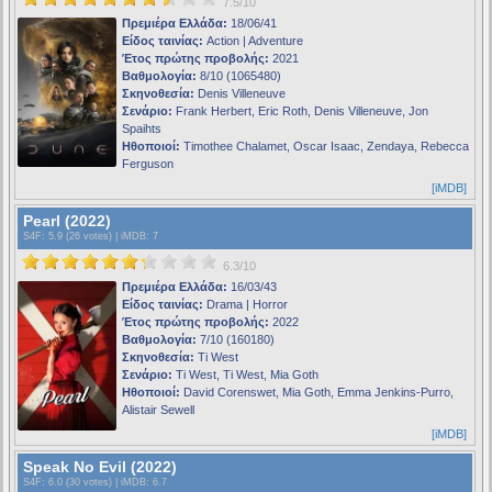
7.5/10
Πρεμιέρα Ελλάδα:
18/06/41
Είδος ταινίας:
Action | Adventure
Έτος πρώτης προβολής:
2021
Βαθμολογία:
8/10 (1065480)
Σκηνοθεσία:
Denis Villeneuve
Σενάριο:
Frank Herbert, Eric Roth, Denis Villeneuve, Jon
Spaihts
Ηθοποιοί:
Timothee Chalamet, Oscar Isaac, Zendaya, Rebecca
Ferguson
[iMDB]
Pearl (2022)
S4F
: 5.9 (26 votes) |
iMDB
: 7
6.3/10
Πρεμιέρα Ελλάδα:
16/03/43
Είδος ταινίας:
Drama | Horror
Έτος πρώτης προβολής:
2022
Βαθμολογία:
7/10 (160180)
Σκηνοθεσία:
Ti West
Σενάριο:
Ti West, Ti West, Mia Goth
Ηθοποιοί:
David Corenswet, Mia Goth, Emma Jenkins-Purro,
Alistair Sewell
[iMDB]
Speak No Evil (2022)
S4F
: 6.0 (30 votes) |
iMDB
: 6.7