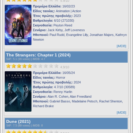
5.9/10
Πρεμιέρα Ελλάδα:
16/02/23
Είδος ταινίας:
Animation | Action
Έτος πρώτης προβολής:
2023
Βαθμολογία:
6/10 (271030)
Σκηνοθεσία:
Peyton Reed
Σενάριο:
Jack Kirby, Jeff Loveness
Ηθοποιοί:
Paul Rudd, Evangeline Lilly, Jonathan Majors, Kathryn
Newton
[iMDB]
The Strangers: Chapter 1 (2024)
S4F
: 5.1 (16 votes) |
iMDB
: 4.7
4.9/10
Πρεμιέρα Ελλάδα:
16/05/24
Είδος ταινίας:
Horror
Έτος πρώτης προβολής:
2024
Βαθμολογία:
4.7/10 (30589)
Σκηνοθεσία:
Renny Harlin
Σενάριο:
Alan R. Cohen, Alan Freedland
Ηθοποιοί:
Gabriel Basso, Madelaine Petsch, Rachel Shenton,
Richard Brake
[iMDB]
Dune (2021)
S4F
: 7.5 (89 votes) |
iMDB
: 8