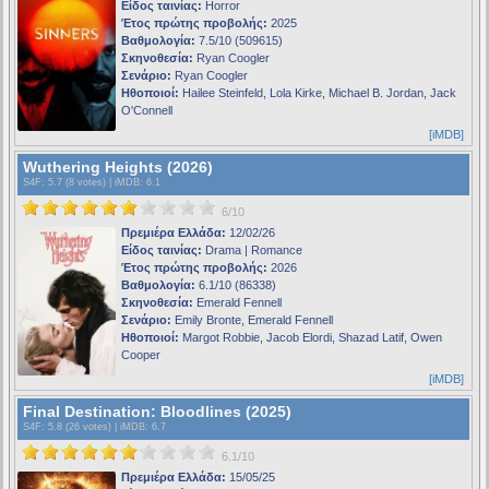
Είδος ταινίας:
Horror
Έτος πρώτης προβολής:
2025
Βαθμολογία:
7.5/10 (509615)
Σκηνοθεσία:
Ryan Coogler
Σενάριο:
Ryan Coogler
Ηθοποιοί:
Hailee Steinfeld, Lola Kirke, Michael B. Jordan, Jack
O'Connell
[iMDB]
Wuthering Heights (2026)
S4F
: 5.7 (8 votes) |
iMDB
: 6.1
6/10
Πρεμιέρα Ελλάδα:
12/02/26
Είδος ταινίας:
Drama | Romance
Έτος πρώτης προβολής:
2026
Βαθμολογία:
6.1/10 (86338)
Σκηνοθεσία:
Emerald Fennell
Σενάριο:
Emily Bronte, Emerald Fennell
Ηθοποιοί:
Margot Robbie, Jacob Elordi, Shazad Latif, Owen
Cooper
[iMDB]
Final Destination: Bloodlines (2025)
S4F
: 5.8 (26 votes) |
iMDB
: 6.7
6.1/10
Πρεμιέρα Ελλάδα:
15/05/25