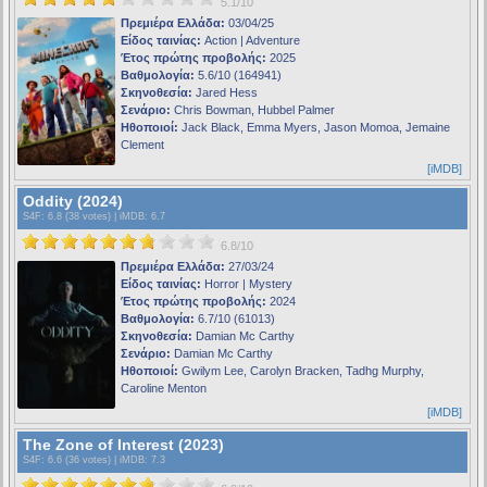
5.1/10
Πρεμιέρα Ελλάδα:
03/04/25
Είδος ταινίας:
Action | Adventure
Έτος πρώτης προβολής:
2025
Βαθμολογία:
5.6/10 (164941)
Σκηνοθεσία:
Jared Hess
Σενάριο:
Chris Bowman, Hubbel Palmer
Ηθοποιοί:
Jack Black, Emma Myers, Jason Momoa, Jemaine
Clement
[iMDB]
Oddity (2024)
S4F
: 6.8 (38 votes) |
iMDB
: 6.7
6.8/10
Πρεμιέρα Ελλάδα:
27/03/24
Είδος ταινίας:
Horror | Mystery
Έτος πρώτης προβολής:
2024
Βαθμολογία:
6.7/10 (61013)
Σκηνοθεσία:
Damian Mc Carthy
Σενάριο:
Damian Mc Carthy
Ηθοποιοί:
Gwilym Lee, Carolyn Bracken, Tadhg Murphy,
Caroline Menton
[iMDB]
The Zone of Interest (2023)
S4F
: 6.6 (36 votes) |
iMDB
: 7.3