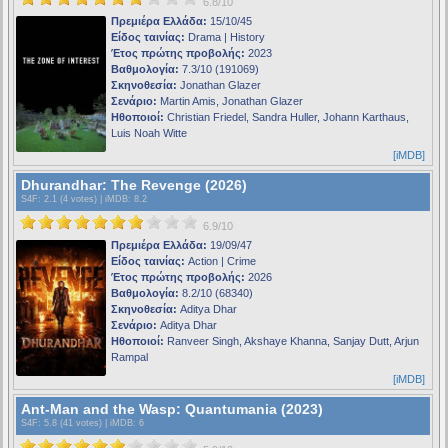
6.8/10
Πρεμιέρα Ελλάδα:
15/10/45
Είδος ταινίας:
Drama | History
Έτος πρώτης προβολής:
2023
Βαθμολογία:
7.3/10 (191069)
Σκηνοθεσία:
Jonathan Glazer
Σενάριο:
Martin Amis, Jonathan Glazer
Ηθοποιοί:
Christian Friedel, Sandra Huller, Johann Karthaus,
Luis Noah Witte
[iMDB]
Dhurandhar: The Revenge (2026)
S4F
: 2.1 (4 votes) |
iMDB
: 8.2
6.9/10
Πρεμιέρα Ελλάδα:
19/09/47
Είδος ταινίας:
Action | Crime
Έτος πρώτης προβολής:
2026
Βαθμολογία:
8.2/10 (68340)
Σκηνοθεσία:
Aditya Dhar
Σενάριο:
Aditya Dhar
Ηθοποιοί:
Ranveer Singh, Akshaye Khanna, Sanjay Dutt, Arjun
Rampal
[iMDB]
Ant-Man and the Wasp: Quantumania (2023)
S4F
: 5.8 (41 votes) |
iMDB
: 6