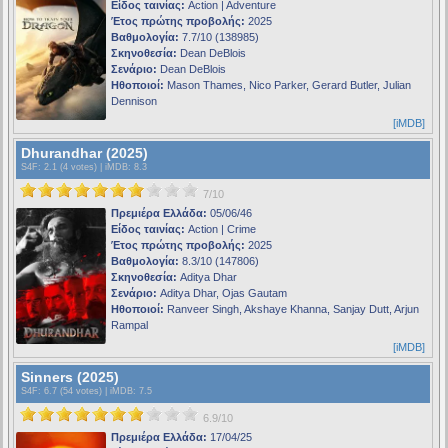
Είδος ταινίας:
Action | Adventure
Έτος πρώτης προβολής:
2025
Βαθμολογία:
7.7/10 (138985)
Σκηνοθεσία:
Dean DeBlois
Σενάριο:
Dean DeBlois
Ηθοποιοί:
Mason Thames, Nico Parker, Gerard Butler, Julian
Dennison
[iMDB]
Dhurandhar (2025)
S4F
: 2.1 (4 votes) |
iMDB
: 8.3
7/10
Πρεμιέρα Ελλάδα:
05/06/46
Είδος ταινίας:
Action | Crime
Έτος πρώτης προβολής:
2025
Βαθμολογία:
8.3/10 (147806)
Σκηνοθεσία:
Aditya Dhar
Σενάριο:
Aditya Dhar, Ojas Gautam
Ηθοποιοί:
Ranveer Singh, Akshaye Khanna, Sanjay Dutt, Arjun
Rampal
[iMDB]
Sinners (2025)
S4F
: 6.7 (54 votes) |
iMDB
: 7.5
6.9/10
Πρεμιέρα Ελλάδα:
17/04/25