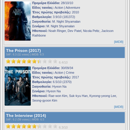
Πρεμιέρα Ελλάδα:
28/10/10
Είδος ταινίας:
Action | Adventure
Έτος πρώτης προβολής:
2010
Βαθμολογία:
3.9/10 (181372)
Σκηνοθεσία:
M. Night Shyamalan
Σενάριο:
M. Night Shyamalan
Ηθοποιοί:
Noah Ringer, Dev Patel, Nicola Peltz, Jackson
Rathbone
[iMDB]
The Prison (2017)
S4F
: 6.3 (11 votes) |
iMDB
: 6.5
6.4/10
Πρεμιέρα Ελλάδα:
30/09/34
Είδος ταινίας:
Action | Crime
Έτος πρώτης προβολής:
2017
Βαθμολογία:
6.5/10 (2370)
Σκηνοθεσία:
Hyeon Na
Σενάριο:
Hyeon Na
Ηθοποιοί:
Rae-won Kim, Suk-kyu Han, Kyeong-yeong Lee,
Seong-gyoon Kim
[iMDB]
The Interview (2014)
S4F
: 6.2 (59 votes) |
iMDB
: 6.5
6.3/10