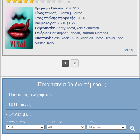
5/10
Πρεμιέρα Ελλάδα:
29/07/16
Είδος ταινίας:
Drama | Horror
Έτος πρώτης προβολής:
2016
Βαθμολογία:
5.5/10 (11276)
Σκηνοθεσία:
Henry Joost, Ariel Schulman
Σενάριο:
Christopher Landon, Barbara Marshall
Ηθοποιοί:
Sofia Black-D'Elia, Analeigh Tipton, Travis Tope,
Michael Kelly
[iMDB]
1
2
Ποια ταινία θα δω σήμερα..;
- Προτάσεις των χρηστών...
- HOT ταινίες...
- Ταινίες με...
Τύπος ταινίας:
Βαθμολογία:
Έτος: