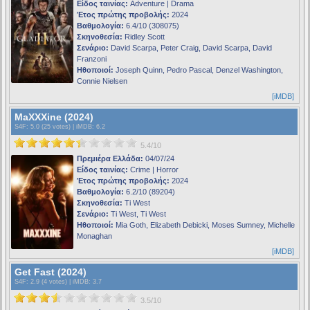
Είδος ταινίας:
Adventure | Drama
Έτος πρώτης προβολής:
2024
Βαθμολογία:
6.4/10 (308075)
Σκηνοθεσία:
Ridley Scott
Σενάριο:
David Scarpa, Peter Craig, David Scarpa, David
Franzoni
Ηθοποιοί:
Joseph Quinn, Pedro Pascal, Denzel Washington,
Connie Nielsen
[iMDB]
MaXXXine (2024)
S4F
: 5.0 (25 votes) |
iMDB
: 6.2
5.4/10
Πρεμιέρα Ελλάδα:
04/07/24
Είδος ταινίας:
Crime | Horror
Έτος πρώτης προβολής:
2024
Βαθμολογία:
6.2/10 (89204)
Σκηνοθεσία:
Ti West
Σενάριο:
Ti West, Ti West
Ηθοποιοί:
Mia Goth, Elizabeth Debicki, Moses Sumney, Michelle
Monaghan
[iMDB]
Get Fast (2024)
S4F
: 2.9 (4 votes) |
iMDB
: 3.7
3.5/10