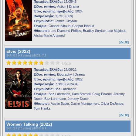
Πρεμιέρα Ελλάδα:
15/05/45
Είδος ταινίας:
Action | Drama
Έτος πρώτης προβολής:
2024
Βαθμολογία:
3.7/10 (669)
Σκηνοθεσία:
James Clayton
Σενάριο:
Cooper Bibaud, Cooper Bibaud
Ηθοποιοί:
Lou Diamond Phillips, Bradley Stryker, Lee Majdoub,
Alisha-Marie Ahamed
[iMDB]
Elvis (2022)
S4F
: 6.7 (47 votes) |
iMDB
: 7.3
6.9/10
Πρεμιέρα Ελλάδα:
23/06/22
Είδος ταινίας:
Biography | Drama
Έτος πρώτης προβολής:
2022
Βαθμολογία:
7.3/10 (262494)
Σκηνοθεσία:
Baz Luhrmann
Σενάριο:
Baz Luhrmann, Sam Bromell, Craig Pearce, Jeremy
Doner, Baz Luhrmann, Jeremy Doner
Ηθοποιοί:
Austin Butler, Dacre Montgomery, Olivia DeJonge,
Tom Hanks
[iMDB]
Women Talking (2022)
S4F
: 5.4 (15 votes) |
iMDB
: 6.9