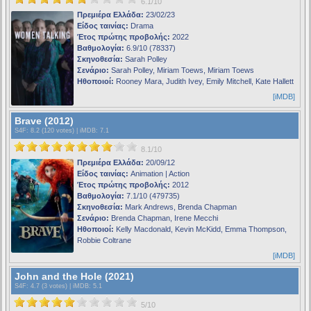
6.1/10
Πρεμιέρα Ελλάδα:
23/02/23
Είδος ταινίας:
Drama
Έτος πρώτης προβολής:
2022
Βαθμολογία:
6.9/10 (78337)
Σκηνοθεσία:
Sarah Polley
Σενάριο:
Sarah Polley, Miriam Toews, Miriam Toews
Ηθοποιοί:
Rooney Mara, Judith Ivey, Emily Mitchell, Kate Hallett
[iMDB]
Brave (2012)
S4F
: 8.2 (120 votes) |
iMDB
: 7.1
8.1/10
Πρεμιέρα Ελλάδα:
20/09/12
Είδος ταινίας:
Animation | Action
Έτος πρώτης προβολής:
2012
Βαθμολογία:
7.1/10 (479735)
Σκηνοθεσία:
Mark Andrews, Brenda Chapman
Σενάριο:
Brenda Chapman, Irene Mecchi
Ηθοποιοί:
Kelly Macdonald, Kevin McKidd, Emma Thompson,
Robbie Coltrane
[iMDB]
John and the Hole (2021)
S4F
: 4.7 (3 votes) |
iMDB
: 5.1
5/10