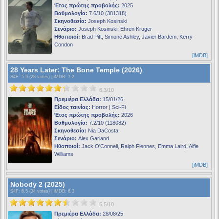
Έτος πρώτης προβολής:
2025
Βαθμολογία:
7.6/10 (381318)
Σκηνοθεσία:
Joseph Kosinski
Σενάριο:
Joseph Kosinski, Ehren Kruger
Ηθοποιοί:
Brad Pitt, Simone Ashley, Javier Bardem, Kerry
Condon
[iMDB]
28 Years Later: The Bone Temple (2026)
S4F
: 5.9 (28 votes) |
iMDB
: 7.2
6.3/10
Πρεμιέρα Ελλάδα:
15/01/26
Είδος ταινίας:
Horror | Sci-Fi
Έτος πρώτης προβολής:
2026
Βαθμολογία:
7.2/10 (118082)
Σκηνοθεσία:
Nia DaCosta
Σενάριο:
Alex Garland
Ηθοποιοί:
Jack O'Connell, Ralph Fiennes, Emma Laird, Alfie
Williams
[iMDB]
Nobody 2 (2025)
S4F
: 6.5 (34 votes) |
iMDB
: 6.3
6.5/10
Πρεμιέρα Ελλάδα:
28/08/25