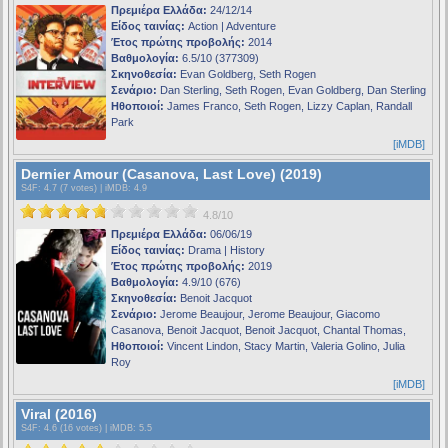
Πρεμιέρα Ελλάδα:
24/12/14
Είδος ταινίας:
Action | Adventure
Έτος πρώτης προβολής:
2014
Βαθμολογία:
6.5/10 (377309)
Σκηνοθεσία:
Evan Goldberg, Seth Rogen
Σενάριο:
Dan Sterling, Seth Rogen, Evan Goldberg, Dan Sterling
Ηθοποιοί:
James Franco, Seth Rogen, Lizzy Caplan, Randall
Park
[iMDB]
Dernier Amour (Casanova, Last Love) (2019)
S4F
: 4.7 (7 votes) |
iMDB
: 4.9
4.8/10
Πρεμιέρα Ελλάδα:
06/06/19
Είδος ταινίας:
Drama | History
Έτος πρώτης προβολής:
2019
Βαθμολογία:
4.9/10 (676)
Σκηνοθεσία:
Benoit Jacquot
Σενάριο:
Jerome Beaujour, Jerome Beaujour, Giacomo
Casanova, Benoit Jacquot, Benoit Jacquot, Chantal Thomas,
Ηθοποιοί:
Vincent Lindon, Stacy Martin, Valeria Golino, Julia
Roy
[iMDB]
Viral (2016)
S4F
: 4.6 (16 votes) |
iMDB
: 5.5