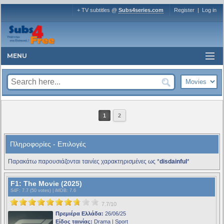
+ TV subtitles @
Subs4series.com
Register
|
Log in
MENU
1
2
Πληροφορίες - Επιλογές
Παρακάτω παρουσιάζονται ταινίες χαρακτηρισμένες ως *
disdainful
*
F1: The Movie (2025)
S4F
: 7.7 (50 votes) |
iMDB
: 7.6
7.7/10
Πρεμιέρα Ελλάδα:
26/06/25
Είδος ταινίας:
Drama | Sport