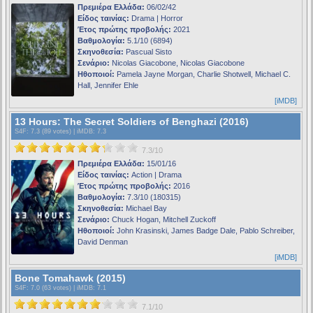
Πρεμιέρα Ελλάδα:
06/02/42
Είδος ταινίας:
Drama | Horror
Έτος πρώτης προβολής:
2021
Βαθμολογία:
5.1/10 (6894)
Σκηνοθεσία:
Pascual Sisto
Σενάριο:
Nicolas Giacobone, Nicolas Giacobone
Ηθοποιοί:
Pamela Jayne Morgan, Charlie Shotwell, Michael C.
Hall, Jennifer Ehle
[iMDB]
13 Hours: The Secret Soldiers of Benghazi (2016)
S4F
: 7.3 (89 votes) |
iMDB
: 7.3
7.3/10
Πρεμιέρα Ελλάδα:
15/01/16
Είδος ταινίας:
Action | Drama
Έτος πρώτης προβολής:
2016
Βαθμολογία:
7.3/10 (180315)
Σκηνοθεσία:
Michael Bay
Σενάριο:
Chuck Hogan, Mitchell Zuckoff
Ηθοποιοί:
John Krasinski, James Badge Dale, Pablo Schreiber,
David Denman
[iMDB]
Bone Tomahawk (2015)
S4F
: 7.0 (63 votes) |
iMDB
: 7.1
7.1/10