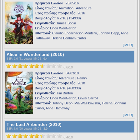
Πρεμιέρα Ελλάδα:
26/05/16
Είδος ταινίας:
Animation | Adventure
Έτος πρώτης προβολής:
2016
Βαθμολογία:
6.2/10 (134930)
Σκηνοθεσία:
James Bobin
Σενάριο:
Linda Woolverton
Ηθοποιοί:
Claudio Encarnacion Montero, Johnny Depp, Anne
Hathaway, Helena Bonham Carter
[iMDB]
Alice in Wonderland (2010)
S4F
: 6.6 (81 votes) |
iMDB
: 6.4
6.6/10
Πρεμιέρα Ελλάδα:
04/03/10
Είδος ταινίας:
Adventure | Family
Έτος πρώτης προβολής:
2010
Βαθμολογία:
6.4/10 (468338)
Σκηνοθεσία:
Tim Burton
Σενάριο:
Linda Woolverton, Lewis Carroll
Ηθοποιοί:
Johnny Depp, Mia Wasikowska, Helena Bonham
Carter, Anne Hathaway
[iMDB]
The Last Airbender (2010)
S4F
: 7.0 (69 votes) |
iMDB
: 3.9
6.4/10