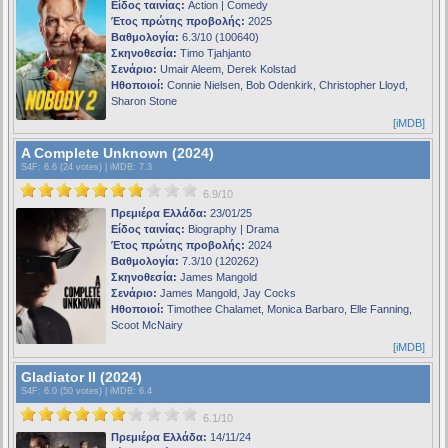
Είδος ταινίας:
Action | Comedy
Έτος πρώτης προβολής:
2025
Βαθμολογία:
6.3/10 (100640)
Σκηνοθεσία:
Timo Tjahjanto
Σενάριο:
Umair Aleem, Derek Kolstad
Ηθοποιοί:
Connie Nielsen, Bob Odenkirk, Christopher Lloyd,
Sharon Stone
[iMDB]
A Complete Unknown (2024)
S4F
: 6.6 (24 votes) |
iMDB
: 7.3
6.9/10
Πρεμιέρα Ελλάδα:
23/01/25
Είδος ταινίας:
Biography | Drama
Έτος πρώτης προβολής:
2024
Βαθμολογία:
7.3/10 (120262)
Σκηνοθεσία:
James Mangold
Σενάριο:
James Mangold, Jay Cocks
Ηθοποιοί:
Timothee Chalamet, Monica Barbaro, Elle Fanning,
Scoot McNairy
[iMDB]
Gladiator II (2024)
S4F
: 6.0 (50 votes) |
iMDB
: 6.4
6.1/10
Πρεμιέρα Ελλάδα:
14/11/24