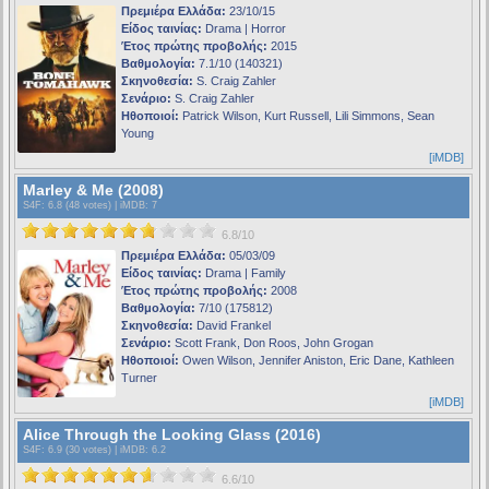
Πρεμιέρα Ελλάδα:
23/10/15
Είδος ταινίας:
Drama | Horror
Έτος πρώτης προβολής:
2015
Βαθμολογία:
7.1/10 (140321)
Σκηνοθεσία:
S. Craig Zahler
Σενάριο:
S. Craig Zahler
Ηθοποιοί:
Patrick Wilson, Kurt Russell, Lili Simmons, Sean
Young
[iMDB]
Marley & Me (2008)
S4F
: 6.8 (48 votes) |
iMDB
: 7
6.8/10
Πρεμιέρα Ελλάδα:
05/03/09
Είδος ταινίας:
Drama | Family
Έτος πρώτης προβολής:
2008
Βαθμολογία:
7/10 (175812)
Σκηνοθεσία:
David Frankel
Σενάριο:
Scott Frank, Don Roos, John Grogan
Ηθοποιοί:
Owen Wilson, Jennifer Aniston, Eric Dane, Kathleen
Turner
[iMDB]
Alice Through the Looking Glass (2016)
S4F
: 6.9 (30 votes) |
iMDB
: 6.2
6.6/10