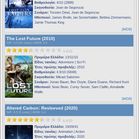
Βαθμολογία:
4/10 (2888)
Σκηνοθεσία:
Jean de Segonzac
Σενάριο:
Torsten Dewi, Jean de Segonzac
Ηθοποιοί:
James Brolin, Ian Somerhalder, Bettina Zimmermann,
Jamie Thomas King
[iMDB]
The Lost Future (2010)
S4F
: 4.0 (21 votes) |
iMDB
: 4.9
4.4/10
Πρεμιέρα Ελλάδα:
13/11/10
Είδος ταινίας:
Adventure | Sci-Fi
Έτος πρώτης προβολής:
2010
Βαθμολογία:
4.9/10 (5848)
Σκηνοθεσία:
Mikael Salomon
Σενάριο:
Jonas Bauer, Bev Doyle, Diane Duane, Richard Kurti
Ηθοποιοί:
Sean Bean, Corey Sevier, Sam Claflin, Annabelle
Wallis
[iMDB]
Altered Carbon: Resleeved (2020)
S4F
: 6.5 (5 votes) |
iMDB
: 6.4
6.4/10
Πρεμιέρα Ελλάδα:
19/09/41
Είδος ταινίας:
Animation | Action
Έτος πρώτης προβολής:
2020