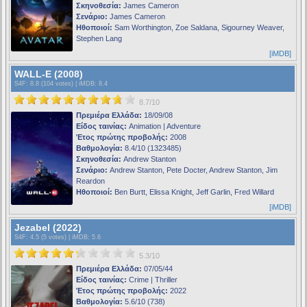
Σκηνοθεσία:
James Cameron
Σενάριο:
James Cameron
Ηθοποιοί:
Sam Worthington, Zoe Saldana, Sigourney Weaver,
Stephen Lang
[iMDB]
WALL-E (2008)
S4F
: 8.8 (104 votes) |
iMDB
: 8.4
8.7/10
Πρεμιέρα Ελλάδα:
18/09/08
Είδος ταινίας:
Animation | Adventure
Έτος πρώτης προβολής:
2008
Βαθμολογία:
8.4/10 (1323485)
Σκηνοθεσία:
Andrew Stanton
Σενάριο:
Andrew Stanton, Pete Docter, Andrew Stanton, Jim
Reardon
Ηθοποιοί:
Ben Burtt, Elissa Knight, Jeff Garlin, Fred Willard
[iMDB]
Jezabel (2022)
S4F
: 4.5 (5 votes) |
iMDB
: 5.6
5.3/10
Πρεμιέρα Ελλάδα:
07/05/44
Είδος ταινίας:
Crime | Thriller
Έτος πρώτης προβολής:
2022
Βαθμολογία:
5.6/10 (738)