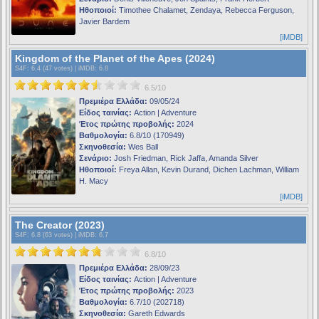
Ηθοποιοί:
Timothee Chalamet, Zendaya, Rebecca Ferguson,
Javier Bardem
[iMDB]
Kingdom of the Planet of the Apes (2024)
S4F
: 6.4 (47 votes) |
iMDB
: 6.8
6.5/10
Πρεμιέρα Ελλάδα:
09/05/24
Είδος ταινίας:
Action | Adventure
Έτος πρώτης προβολής:
2024
Βαθμολογία:
6.8/10 (170949)
Σκηνοθεσία:
Wes Ball
Σενάριο:
Josh Friedman, Rick Jaffa, Amanda Silver
Ηθοποιοί:
Freya Allan, Kevin Durand, Dichen Lachman, William
H. Macy
[iMDB]
The Creator (2023)
S4F
: 6.8 (63 votes) |
iMDB
: 6.7
6.8/10
Πρεμιέρα Ελλάδα:
28/09/23
Είδος ταινίας:
Action | Adventure
Έτος πρώτης προβολής:
2023
Βαθμολογία:
6.7/10 (202718)
Σκηνοθεσία:
Gareth Edwards