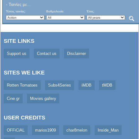
- Ταινίες με...
Τύπος ταινίας:
Βαθμολογία:
Έτος:
SITE LINKS
Support us
Contact us
Disclaimer
SITES WE LIKE
Rotten Tomatoes
Subs4Series
iMDB
tMDB
Cine.gr
Movies gallery
USER CREDITS
OFFiCiAL
marios1909
char8melon
Inside_Man