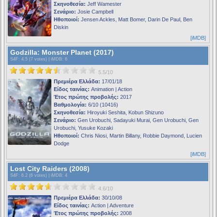
Σκηνοθεσία:
Jeff Wamester
Σενάριο:
Josie Campbell
Ηθοποιοί:
Jensen Ackles, Matt Bomer, Darin De Paul, Ben
Diskin
[iMDB]
Godzilla: Monster Planet (2017)
S4F
: 4.5 (7 votes) |
iMDB
: 6
5.5/10
Πρεμιέρα Ελλάδα:
17/01/18
Είδος ταινίας:
Animation | Action
Έτος πρώτης προβολής:
2017
Βαθμολογία:
6/10 (10416)
Σκηνοθεσία:
Hiroyuki Seshita, Kobun Shizuno
Σενάριο:
Gen Urobuchi, Sadayuki Murai, Gen Urobuchi, Gen
Urobuchi, Yusuke Kozaki
Ηθοποιοί:
Chris Niosi, Martin Billany, Robbie Daymond, Lucien
Dodge
[iMDB]
Lost City Raiders (2008)
S4F
: 6.2 (6 votes) |
iMDB
: 4
4.6/10
Πρεμιέρα Ελλάδα:
30/10/08
Είδος ταινίας:
Action | Adventure
Έτος πρώτης προβολής:
2008