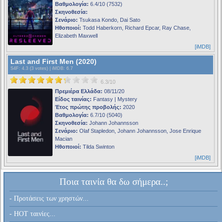
Βαθμολογία:
6.4/10 (7532)
Σκηνοθεσία:
Σενάριο:
Tsukasa Kondo, Dai Sato
Ηθοποιοί:
Todd Haberkorn, Richard Epcar, Ray Chase,
Elizabeth Maxwell
[iMDB]
Last and First Men (2020)
S4F
: 4.3 (3 votes) |
iMDB
: 6.7
6.3/10
Πρεμιέρα Ελλάδα:
08/11/20
Είδος ταινίας:
Fantasy | Mystery
Έτος πρώτης προβολής:
2020
Βαθμολογία:
6.7/10 (5040)
Σκηνοθεσία:
Johann Johannsson
Σενάριο:
Olaf Stapledon, Johann Johannsson, Jose Enrique
Macian
Ηθοποιοί:
Tilda Swinton
[iMDB]
Ποια ταινία θα δω σήμερα..;
- Προτάσεις των χρηστών...
- HOT ταινίες...