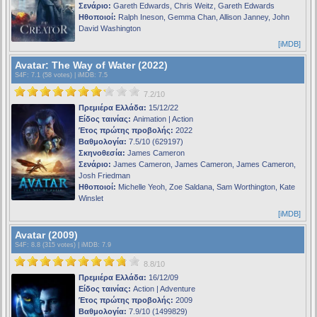
Σενάριο:
Gareth Edwards, Chris Weitz, Gareth Edwards
Ηθοποιοί:
Ralph Ineson, Gemma Chan, Allison Janney, John
David Washington
[iMDB]
Avatar: The Way of Water (2022)
S4F
: 7.1 (58 votes) |
iMDB
: 7.5
7.2/10
Πρεμιέρα Ελλάδα:
15/12/22
Είδος ταινίας:
Animation | Action
Έτος πρώτης προβολής:
2022
Βαθμολογία:
7.5/10 (629197)
Σκηνοθεσία:
James Cameron
Σενάριο:
James Cameron, James Cameron, James Cameron,
Josh Friedman
Ηθοποιοί:
Michelle Yeoh, Zoe Saldana, Sam Worthington, Kate
Winslet
[iMDB]
Avatar (2009)
S4F
: 8.8 (315 votes) |
iMDB
: 7.9
8.8/10
Πρεμιέρα Ελλάδα:
16/12/09
Είδος ταινίας:
Action | Adventure
Έτος πρώτης προβολής:
2009
Βαθμολογία:
7.9/10 (1499829)