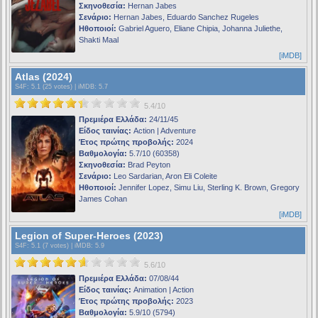
Σκηνοθεσία:
Hernan Jabes
Σενάριο:
Hernan Jabes, Eduardo Sanchez Rugeles
Ηθοποιοί:
Gabriel Aguero, Eliane Chipia, Johanna Juliethe,
Shakti Maal
[iMDB]
Atlas (2024)
S4F
: 5.1 (25 votes) |
iMDB
: 5.7
5.4/10
Πρεμιέρα Ελλάδα:
24/11/45
Είδος ταινίας:
Action | Adventure
Έτος πρώτης προβολής:
2024
Βαθμολογία:
5.7/10 (60358)
Σκηνοθεσία:
Brad Peyton
Σενάριο:
Leo Sardarian, Aron Eli Coleite
Ηθοποιοί:
Jennifer Lopez, Simu Liu, Sterling K. Brown, Gregory
James Cohan
[iMDB]
Legion of Super-Heroes (2023)
S4F
: 5.1 (7 votes) |
iMDB
: 5.9
5.6/10
Πρεμιέρα Ελλάδα:
07/08/44
Είδος ταινίας:
Animation | Action
Έτος πρώτης προβολής:
2023
Βαθμολογία:
5.9/10 (5794)