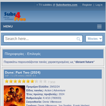
+ TV subtitles @
Subs4series.com
Register
|
Log in
MENU
Πληροφορίες - Επιλογές
Παρακάτω παρουσιάζονται ταινίες χαρακτηρισμένες ως *
distant future
*
Dune: Part Two (2024)
S4F
: 7.1 (76 votes) |
iMDB
: 8.4
7.3/10
Πρεμιέρα Ελλάδα:
29/02/24
Είδος ταινίας:
Action | Adventure
Έτος πρώτης προβολής:
2024
Βαθμολογία:
8.4/10 (780933)
Σκηνοθεσία:
Denis Villeneuve
Σενάριο:
Denis Villeneuve, Jon Spaihts, Frank Herbert