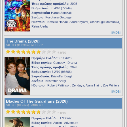
Έτος πρώτης προβολής:
2025
Βαθμολογία:
8.4/10 (77944)
Σκηνοθεσία:
Haruo Sotozaki
Σενάριο:
Koyoharu Gotouge
Ηθοποιοί:
Natsuki Hanae, Saori Hayami, Yoshitsugu Matsuoka,
Reina Ueda
[iMDB]
The Drama (2026)
S4F
: 6.4 (11 votes) |
iMDB
: 7.2
6.9/10
Πρεμιέρα Ελλάδα:
01/04/26
Είδος ταινίας:
Comedy | Drama
Έτος πρώτης προβολής:
2026
Βαθμολογία:
7.2/10 (96606)
Σκηνοθεσία:
Kristoffer Borgli
Σενάριο:
Kristoffer Borgli
Ηθοποιοί:
Robert Pattinson, Zendaya, Alana Haim, Zoe Winters
[iMDB]
Blades Of The Guardians (2026)
S4F
: 6.8 (10 votes) |
iMDB
: 6.8
6.8/10
Πρεμιέρα Ελλάδα:
17/08/47
Είδος ταινίας:
Action | Adventure