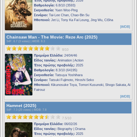
Έτος πρώτης προβολής:
2026
Βαθμολογία:
6.8/10 (3593)
Σκηνοθεσία:
Yuen Woo-Ping
Σενάριο:
Tai-Lee Chan, Chao-Bin Su
Ηθοποιοί:
Jet Li, Tony Ka Fai Leung, Jing Wu, CiSha
[iMDB]
Chainsaw Man - The Movie: Reze Arc (2025)
S4F
: 6.7 (3 votes) |
iMDB
: 8.3
8/10
Πρεμιέρα Ελλάδα:
24/04/46
Είδος ταινίας:
Animation | Action
Έτος πρώτης προβολής:
2025
Βαθμολογία:
8.3/10 (64195)
Σκηνοθεσία:
Tatsuya Yoshihara
Σενάριο:
Tatsuki Fujimoto, Hiroshi Seko
Ηθοποιοί:
Kikunosuke Toya, Tomori Kusunoki, Shogo Sakata, Ai
Fairouz
[iMDB]
Hamnet (2025)
S4F
: 7.3 (25 votes) |
iMDB
: 7.8
7.5/10
Πρεμιέρα Ελλάδα:
06/02/26
Είδος ταινίας:
Biography | Drama
Έτος πρώτης προβολής:
2025