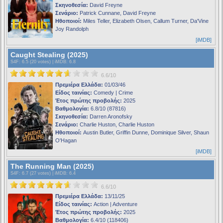
Σκηνοθεσία:
David Freyne
Σενάριο:
Patrick Cunnane, David Freyne
Ηθοποιοί:
Miles Teller, Elizabeth Olsen, Callum Turner, Da'Vine
Joy Randolph
[iMDB]
Caught Stealing (2025)
S4F
: 6.5 (20 votes) |
iMDB
: 6.8
6.6/10
Πρεμιέρα Ελλάδα:
01/03/46
Είδος ταινίας:
Comedy | Crime
Έτος πρώτης προβολής:
2025
Βαθμολογία:
6.8/10 (87816)
Σκηνοθεσία:
Darren Aronofsky
Σενάριο:
Charlie Huston, Charlie Huston
Ηθοποιοί:
Austin Butler, Griffin Dunne, Dominique Silver, Shaun
O'Hagan
[iMDB]
The Running Man (2025)
S4F
: 6.7 (27 votes) |
iMDB
: 6.4
6.6/10
Πρεμιέρα Ελλάδα:
13/11/25
Είδος ταινίας:
Action | Adventure
Έτος πρώτης προβολής:
2025
Βαθμολογία:
6.4/10 (118406)