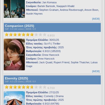
Σκηνοθεσία:
Jan Komasa
Σενάριο:
Bartek Bartosik, Naqqash Khalid
Ηθοποιοί:
Stephen Graham, Andrea Riseborough, Anson Boon,
Austin Haynes
[iMDB]
Companion (2025)
S4F
: 6.9 (44 votes) |
iMDB
: 6.9
6.9/10
Πρεμιέρα Ελλάδα:
30/01/25
Είδος ταινίας:
Sci-Fi | Thriller
Έτος πρώτης προβολής:
2025
Βαθμολογία:
6.9/10 (185203)
Σκηνοθεσία:
Drew Hancock
Σενάριο:
Drew Hancock
Ηθοποιοί:
Jack Quaid, Rupert Friend, Sophie Thatcher, Lukas
Gage
[iMDB]
Eternity (2025)
S4F
: 6.5 (19 votes) |
iMDB
: 6.9
6.7/10
Πρεμιέρα Ελλάδα:
27/11/25
Είδος ταινίας:
Comedy | Drama
Έτος πρώτης προβολής:
2025
Βαθμολογία:
6.9/10 (64796)