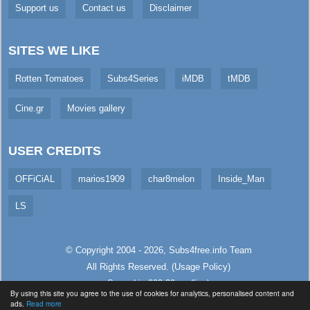
Support us
Contact us
Disclaimer
SITES WE LIKE
Rotten Tomatoes
Subs4Series
iMDB
tMDB
Cine.gr
Movies gallery
USER CREDITS
OFFiCiAL
marios1909
char8melon
Inside_Man
LS
© Copyright 2004 - 2026,
Subs4free.info
Team
All Rights Reserved. (
Usage Policy
)
Served in 303.32ms (live)
By using this site you agree to the use of cookies for analytics, personalised content and
ads.
Read more