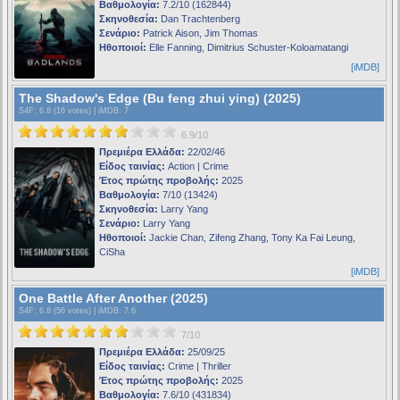
Βαθμολογία:
7.2/10 (162844)
Σκηνοθεσία:
Dan Trachtenberg
Σενάριο:
Patrick Aison, Jim Thomas
Ηθοποιοί:
Elle Fanning, Dimitrius Schuster-Koloamatangi
[iMDB]
The Shadow's Edge (Bu feng zhui ying) (2025)
S4F
: 6.8 (16 votes) |
iMDB
: 7
6.9/10
Πρεμιέρα Ελλάδα:
22/02/46
Είδος ταινίας:
Action | Crime
Έτος πρώτης προβολής:
2025
Βαθμολογία:
7/10 (13424)
Σκηνοθεσία:
Larry Yang
Σενάριο:
Larry Yang
Ηθοποιοί:
Jackie Chan, Zifeng Zhang, Tony Ka Fai Leung,
CiSha
[iMDB]
One Battle After Another (2025)
S4F
: 6.8 (56 votes) |
iMDB
: 7.6
7/10
Πρεμιέρα Ελλάδα:
25/09/25
Είδος ταινίας:
Crime | Thriller
Έτος πρώτης προβολής:
2025
Βαθμολογία:
7.6/10 (431834)