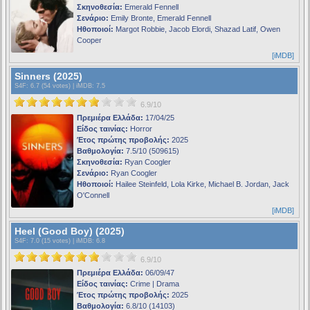
Σκηνοθεσία:
Emerald Fennell
Σενάριο:
Emily Bronte, Emerald Fennell
Ηθοποιοί:
Margot Robbie, Jacob Elordi, Shazad Latif, Owen
Cooper
[iMDB]
Sinners (2025)
S4F
: 6.7 (54 votes) |
iMDB
: 7.5
6.9/10
Πρεμιέρα Ελλάδα:
17/04/25
Είδος ταινίας:
Horror
Έτος πρώτης προβολής:
2025
Βαθμολογία:
7.5/10 (509615)
Σκηνοθεσία:
Ryan Coogler
Σενάριο:
Ryan Coogler
Ηθοποιοί:
Hailee Steinfeld, Lola Kirke, Michael B. Jordan, Jack
O'Connell
[iMDB]
Heel (Good Boy) (2025)
S4F
: 7.0 (15 votes) |
iMDB
: 6.8
6.9/10
Πρεμιέρα Ελλάδα:
06/09/47
Είδος ταινίας:
Crime | Drama
Έτος πρώτης προβολής:
2025
Βαθμολογία:
6.8/10 (14103)