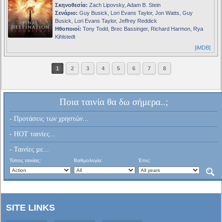
Σκηνοθεσία:
Zach Lipovsky, Adam B. Stein
Σενάριο:
Guy Busick, Lori Evans Taylor, Jon Watts, Guy
Busick, Lori Evans Taylor, Jeffrey Reddick
Ηθοποιοί:
Tony Todd, Brec Bassinger, Richard Harmon, Rya
Kihlstedt
[iMDB]
1
2
3
4
5
6
7
8
Ποια ταινία θα δω σήμερα..;
- Προτάσεις των χρηστών...
- HOT ταινίες...
- Ταινίες με...
Τύπος ταινίας:
Βαθμολογία:
Έτος:
SITE LINKS