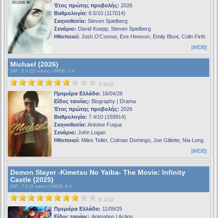
Έτος πρώτης προβολής:
2026
Βαθμολογία:
6.5/10 (117014)
Σκηνοθεσία:
Steven Spielberg
Σενάριο:
David Koepp, Steven Spielberg
Ηθοποιοί:
Josh O'Connor, Eve Hewson, Emily Blunt, Colin Firth
[iMDB]
Michael (2026)
S4F
: 6.4 (15 votes) |
iMDB
: 7.4
6.9/10
Πρεμιέρα Ελλάδα:
16/04/26
Είδος ταινίας:
Biography | Drama
Έτος πρώτης προβολής:
2026
Βαθμολογία:
7.4/10 (159914)
Σκηνοθεσία:
Antoine Fuqua
Σενάριο:
John Logan
Ηθοποιοί:
Miles Teller, Colman Domingo, Joe Gillette, Nia Long
[iMDB]
Demon Slayer -Kimetsu No Yaiba- The Movie: Infinity
Castle (2025)
S4F
: 7.0 (4 votes) |
iMDB
: 8.4
8.1/10
Πρεμιέρα Ελλάδα:
11/09/25
Είδος ταινίας:
Animation | Action