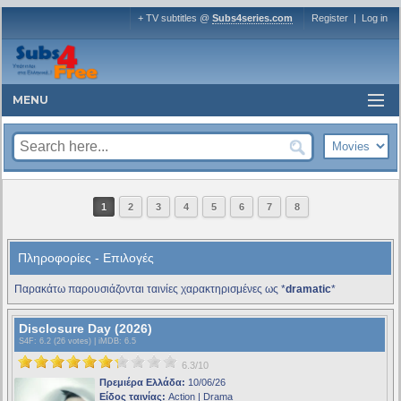
+ TV subtitles @
Subs4series.com
Register
|
Log in
MENU
1
2
3
4
5
6
7
8
Πληροφορίες - Επιλογές
Παρακάτω παρουσιάζονται ταινίες χαρακτηρισμένες ως *
dramatic
*
Disclosure Day (2026)
S4F
: 6.2 (26 votes) |
iMDB
: 6.5
6.3/10
Πρεμιέρα Ελλάδα:
10/06/26
Είδος ταινίας:
Action | Drama