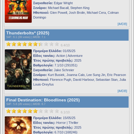
Σκηνοθεσία:
Edgar Wright
Σενάριο:
Michael Bacall, Stephen King
Ηθοποιοί:
Glen Powell, Josh Brolin, Michael Cera, Colman
Domingo
[iMDB]
Thunderbolts* (2025)
S4F
: 6.1 (39 votes) |
iMDB
: 7.1
6.4/10
Πρεμιέρα Ελλάδα:
01/05/25
Είδος ταινίας:
Action | Adventure
Έτος πρώτης προβολής:
2025
Βαθμολογία:
7.1/10 (291051)
Σκηνοθεσία:
Jake Schreier
Σενάριο:
Kurt Busiek, Joanna Calo, Lee Sung Jin, Eric Pearson
Ηθοποιοί:
Florence Pugh, David Harbour, Sebastian Stan, Julia
Louis-Dreyfus
[iMDB]
Final Destination: Bloodlines (2025)
S4F
: 5.8 (26 votes) |
iMDB
: 6.7
6.1/10
Πρεμιέρα Ελλάδα:
15/05/25
Είδος ταινίας:
Horror | Thriller
Έτος πρώτης προβολής:
2025
Βαθμολογία:
6.7/10 (168246)