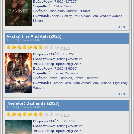
Βαθμολογία:
7.8/10 (127225)
Σκηνοθεσία:
Chloe Zhao
Σενάριο:
Chloe Zhao, Maggie O'Farrell
Ηθοποιοί:
Jessie Buckley, Paul Mescal, Zac Wishart, James
Lintern
[iMDB]
Avatar: Fire And Ash (2025)
S4F
: 7.2 (31 votes) |
iMDB
: 7.2
7.2/10
Πρεμιέρα Ελλάδα:
18/12/25
Είδος ταινίας:
Action | Adventure
Έτος πρώτης προβολής:
2025
Βαθμολογία:
7.2/10 (198818)
Σκηνοθεσία:
James Cameron
Σενάριο:
James Cameron, James Cameron
Ηθοποιοί:
Giovanni Ribisi, Kate Winslet, Zoe Saldana, Sigourney
Weaver
[iMDB]
Predator: Badlands (2025)
S4F
: 6.9 (51 votes) |
iMDB
: 7.2
6.9/10
Πρεμιέρα Ελλάδα:
06/11/25
Είδος ταινίας:
Action | Adventure
Έτος πρώτης προβολής:
2025