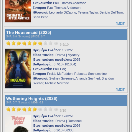
Σκηνοθεσία:
Paul Thomas Anderson
Σενάριο:
Paul Thomas Anderson
Ηθοποιοί:
Leonardo DiCaprio, Teyana Taylor, Benicio Del Toro,
Sean Penn
[iMDB]
The Housemaid (2025)
S4F
: 6.9 (34 votes) |
iMDB
: 6.7
6.9/10
Πρεμιέρα Ελλάδα:
18/12/25
Είδος ταινίας:
Drama | Mystery
Έτος πρώτης προβολής:
2025
Βαθμολογία:
6.7/10 (181034)
Σκηνοθεσία:
Paul Feig
Σενάριο:
Freida McFadden, Rebecca Sonnenshine
Ηθοποιοί:
Sydney Sweeney, Amanda Seyfried, Brandon
Sklenar, Michele Morrone
[iMDB]
Wuthering Heights (2026)
S4F
: 5.7 (8 votes) |
iMDB
: 6.1
6/10
Πρεμιέρα Ελλάδα:
12/02/26
Είδος ταινίας:
Drama | Romance
Έτος πρώτης προβολής:
2026
Βαθμολογία:
6.1/10 (86338)