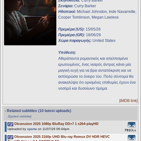
Σκηνοθεσία:
Curry Barker
Σενάριο:
Curry Barker
Ηθοποιοί:
Michael Johnston, Inde Navarrette,
Cooper Tomlinson, Megan Lawless
Πρεμιέρα (US):
15/05/26
Πρεμιέρα (GR):
18/06/26
Χώρα παραγωγής:
United States
Υπόθεση:
Αθεράπευτα ρομαντικός και απελπισμένα
ερωτευμένος, ένας νεαρός άντρας κάνει μία
μαγική ευχή για να βρει ανταπόκριση και να
εκπληρώσει το όνειρο του. Πολύ σύντομα θα
ανακαλύψει ότι ορισμένες επιθυμίες έχουν ένα
νοσηρό και δυσοίωνο τίμημα.
[iMDB link]
- Related subtitles (10 latest uploads)
(Σχετικοί υπότιτλοι)
Obsession 2025 1080p BluRay DD+7 1 x264-playHD
Uploaded by
sparta
on 11/07/26 06:44pm
791
DLs
Obsession 2025 2160p UHD Blu-ray Remux DV HDR HEVC