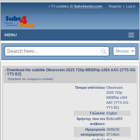
+ TV subtitles @
Subs4series.com
Register
|
Log in
MENU
- Download the subtitle Obsession 2025 720p WEBRip x264 AAC-[YTS GG
- YTS BZ]
(Κατεβάστε τον επιλεγμένο υπότιτλο)
Όνομα υπότιτλου:
Obsession
2025 720p
WEBRip x264
AAC-[YTS GG -
YTS BZ]
Γλώσσα:
English
Bobcat89
Χρήστης που τον
ανέβασε:
Ημερομηνία
29/06/26
καταχώρησης:
07:14pm