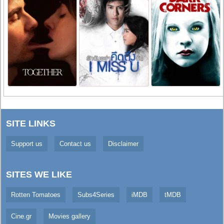
SITE LINKS
Support us
Contact us
Disclaimer
SITES WE LIKE
Rotten Tomatoes
Subs4Series
iMDB
tMDB
Cine.gr
Movies gallery