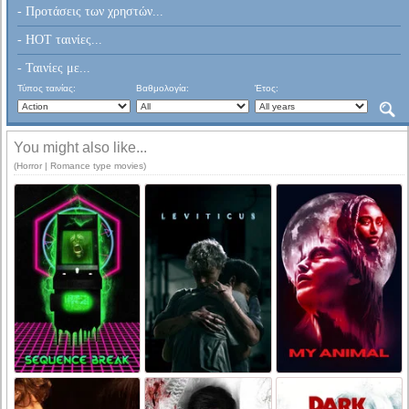
- Προτάσεις των χρηστών...
- HOT ταινίες...
- Ταινίες με...
Τύπος ταινίας:
Βαθμολογία:
Έτος:
You might also like...
(Horror | Romance type movies)