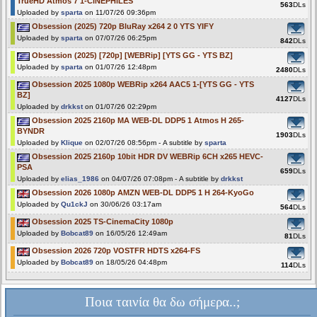
TrueHD Atmos 7 1-CiNEPHiLES
563
DLs
Uploaded by
sparta
on 11/07/26 09:36pm
Obsession (2025) 720p BluRay x264 2 0 YTS YIFY
Uploaded by
sparta
on 07/07/26 06:25pm
842
DLs
Obsession (2025) [720p] [WEBRip] [YTS GG - YTS BZ]
Uploaded by
sparta
on 01/07/26 12:48pm
2480
DLs
Obsession 2025 1080p WEBRip x264 AAC5 1-[YTS GG - YTS
BZ]
4127
DLs
Uploaded by
drkkst
on 01/07/26 02:29pm
Obsession 2025 2160p MA WEB-DL DDP5 1 Atmos H 265-
BYNDR
1903
DLs
Uploaded by
Klique
on 02/07/26 08:56pm - A subtitle by
sparta
Obsession 2025 2160p 10bit HDR DV WEBRip 6CH x265 HEVC-
PSA
659
DLs
Uploaded by
elias_1986
on 04/07/26 07:08pm - A subtitle by
drkkst
Obsession 2026 1080p AMZN WEB-DL DDP5 1 H 264-KyoGo
Uploaded by
Qu1ckJ
on 30/06/26 03:17am
564
DLs
Obsession 2025 TS-CinemaCity 1080p
Uploaded by
Bobcat89
on 16/05/26 12:49am
81
DLs
Obsession 2026 720p VOSTFR HDTS x264-FS
Uploaded by
Bobcat89
on 18/05/26 04:48pm
114
DLs
Ποια ταινία θα δω σήμερα..;