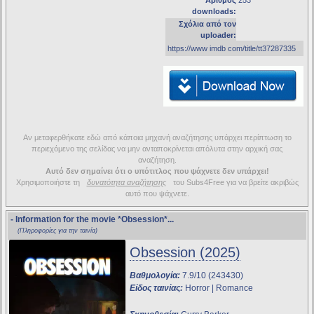
Αριθμός
253
downloads:
Σχόλια από τον
uploader:
https://www imdb com/title/tt37287335
Αν μεταφερθήκατε εδώ από κάποια μηχανή αναζήτησης υπάρχει περίπτωση το
περιεχόμενο της σελίδας να μην ανταποκρίνεται απόλυτα στην αρχική σας
αναζήτηση.
Αυτό δεν σημαίνει ότι ο υπότιτλος που ψάχνετε δεν υπάρχει!
Χρησιμοποιήστε τη
δυνατότητα αναζήτησης
του Subs4Free για να βρείτε ακριβώς
αυτό που ψάχνετε.
- Information for the movie
*Obsession*
...
(Πληροφορίες για την ταινία)
Obsession (2025)
Βαθμολογία:
7.9/10 (243430)
Είδος ταινίας:
Horror | Romance