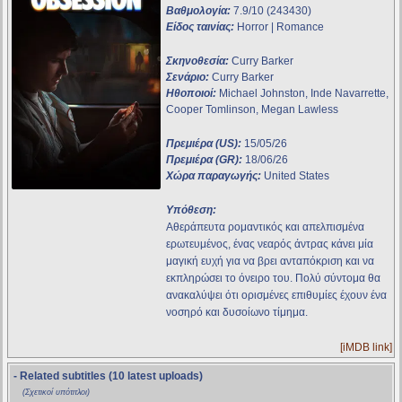
Βαθμολογία:
7.9/10 (243430)
Είδος ταινίας:
Horror | Romance
Σκηνοθεσία:
Curry Barker
Σενάριο:
Curry Barker
Ηθοποιοί:
Michael Johnston, Inde Navarrette,
Cooper Tomlinson, Megan Lawless
Πρεμιέρα (US):
15/05/26
Πρεμιέρα (GR):
18/06/26
Χώρα παραγωγής:
United States
Υπόθεση:
Αθεράπευτα ρομαντικός και απελπισμένα
ερωτευμένος, ένας νεαρός άντρας κάνει μία
μαγική ευχή για να βρει ανταπόκριση και να
εκπληρώσει το όνειρο του. Πολύ σύντομα θα
ανακαλύψει ότι ορισμένες επιθυμίες έχουν ένα
νοσηρό και δυσοίωνο τίμημα.
[iMDB link]
- Related subtitles (10 latest uploads)
(Σχετικοί υπότιτλοι)