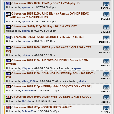
Obsession 2025 1080p BluRay DD+7 1 x264-playHD
Uploaded by
sparta
on 11/07/26 06:44pm
790
DLs
Obsession 2025 2160p UHD Blu-ray Remux DV HDR HEVC
TrueHD Atmos 7 1-CiNEPHiLES
562
DLs
Uploaded by
sparta
on 11/07/26 09:36pm
Obsession (2025) 720p BluRay x264 2 0 YTS YIFY
Uploaded by
sparta
on 07/07/26 06:25pm
842
DLs
Obsession (2025) [720p] [WEBRip] [YTS GG - YTS BZ]
Uploaded by
sparta
on 01/07/26 12:48pm
2480
DLs
Obsession 2025 1080p WEBRip x264 AAC5 1-[YTS GG - YTS
BZ]
4126
DLs
Uploaded by
drkkst
on 01/07/26 02:29pm
Obsession 2025 2160p MA WEB-DL DDP5 1 Atmos H 265-
BYNDR
1902
DLs
Uploaded by
Klique
on 02/07/26 08:56pm - A subtitle by
sparta
Obsession 2025 2160p 10bit HDR DV WEBRip 6CH x265 HEVC-
PSA
658
DLs
Uploaded by
elias_1986
on 04/07/26 07:08pm - A subtitle by
drkkst
Obsession 2025 720p WEBRip x264 AAC-[YTS GG - YTS BZ]
Uploaded by
Bobcat89
on 29/06/26 07:14pm
253
DLs
Obsession 2026 1080p AMZN WEB-DL DDP5 1 H 264-KyoGo
Uploaded by
Qu1ckJ
on 30/06/26 03:17am
564
DLs
Obsession 2026 720p VOSTFR HDTS x264-FS
Uploaded by
Bobcat89
on 18/05/26 04:48pm
114
DLs