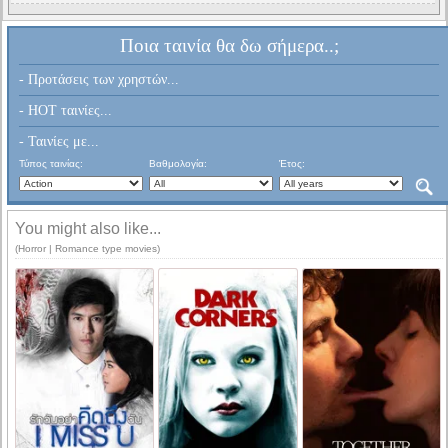
Ποια ταινία θα δω σήμερα..;
- Προτάσεις των χρηστών...
- HOT ταινίες...
- Ταινίες με...
Τύπος ταινίας:
Βαθμολογία:
Έτος:
You might also like...
(Horror | Romance type movies)