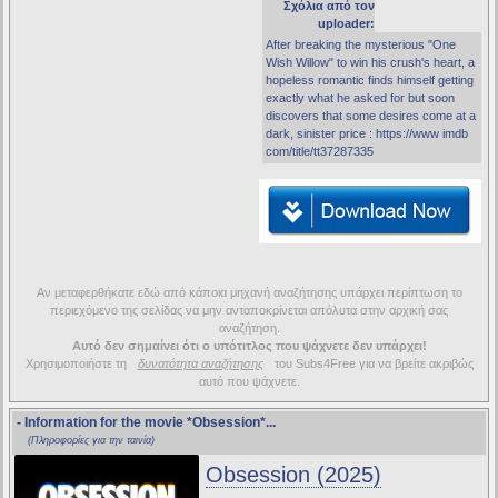
Σχόλια από τον
uploader:
After breaking the mysterious "One
Wish Willow" to win his crush's heart, a
hopeless romantic finds himself getting
exactly what he asked for but soon
discovers that some desires come at a
dark, sinister price : https://www imdb
com/title/tt37287335
Αν μεταφερθήκατε εδώ από κάποια μηχανή αναζήτησης υπάρχει περίπτωση το
περιεχόμενο της σελίδας να μην ανταποκρίνεται απόλυτα στην αρχική σας
αναζήτηση.
Αυτό δεν σημαίνει ότι ο υπότιτλος που ψάχνετε δεν υπάρχει!
Χρησιμοποιήστε τη
δυνατότητα αναζήτησης
του Subs4Free για να βρείτε ακριβώς
αυτό που ψάχνετε.
- Information for the movie
*Obsession*
...
(Πληροφορίες για την ταινία)
Obsession (2025)