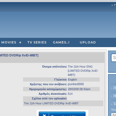
+ T
MOVIES
TV SERIES
GAMES..!
UPLOAD
LIMITED DVDRip XviD-iMBT]
Όνομα υπότιτλου:
The 11th Hour ENG
[LIMITED DVDRip XviD-
iMBT]
Γλώσσα:
English
punked666
Χρήστης που τον ανέβασε:
- Π
Ημερομηνία καταχώρησης:
28/03/08 08:43am
Αριθμός downloads:
514
- H
Σχόλια από τον uploader:
The 11th Hour LIMITED DVDRip XviD-iMBT
- Τ
Τύπο