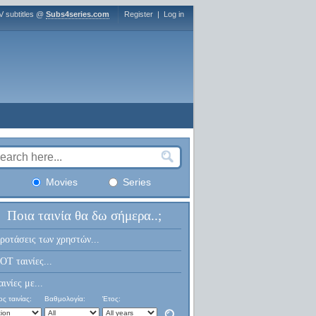
V subtitles @
Subs4series.com
Register
|
Log in
Movies
Series
Ποια ταινία θα δω σήμερα..;
ροτάσεις των χρηστών...
OT ταινίες...
αινίες με...
ς ταινίας:
Βαθμολογία:
Έτος: