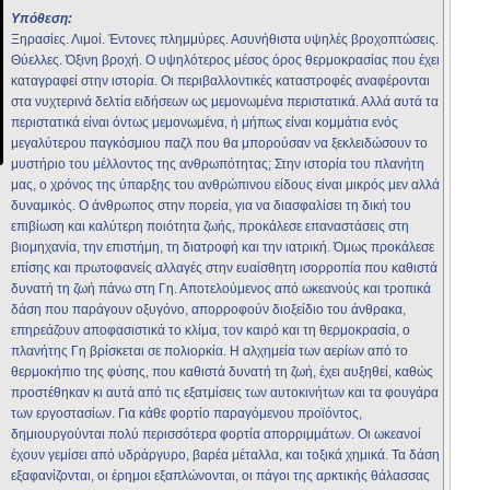
Υπόθεση:
Ξηρασίες. Λιμοί. Έντονες πλημμύρες. Ασυνήθιστα υψηλές βροχοπτώσεις.
Θύελλες. Όξινη βροχή. Ο υψηλότερος μέσος όρος θερμοκρασίας που έχει
καταγραφεί στην ιστορία. Οι περιβαλλοντικές καταστροφές αναφέρονται
στα νυχτερινά δελτία ειδήσεων ως μεμονωμένα περιστατικά. Αλλά αυτά τα
περιστατικά είναι όντως μεμονωμένα, ή μήπως είναι κομμάτια ενός
μεγαλύτερου παγκόσμιου παζλ που θα μπορούσαν να ξεκλειδώσουν το
μυστήριο του μέλλοντος της ανθρωπότητας; Στην ιστορία του πλανήτη
μας, ο χρόνος της ύπαρξης του ανθρώπινου είδους είναι μικρός μεν αλλά
δυναμικός. Ο άνθρωπος στην πορεία, για να διασφαλίσει τη δική του
επιβίωση και καλύτερη ποιότητα ζωής, προκάλεσε επαναστάσεις στη
βιομηχανία, την επιστήμη, τη διατροφή και την ιατρική. Όμως προκάλεσε
επίσης και πρωτοφανείς αλλαγές στην ευαίσθητη ισορροπία που καθιστά
δυνατή τη ζωή πάνω στη Γη. Αποτελούμενος από ωκεανούς και τροπικά
δάση που παράγουν οξυγόνο, απορροφούν διοξείδιο του άνθρακα,
επηρεάζουν αποφασιστικά το κλίμα, τον καιρό και τη θερμοκρασία, ο
πλανήτης Γη βρίσκεται σε πολιορκία. Η αλχημεία των αερίων από το
θερμοκήπιο της φύσης, που καθιστά δυνατή τη ζωή, έχει αυξηθεί, καθώς
προστέθηκαν κι αυτά από τις εξατμίσεις των αυτοκινήτων και τα φουγάρα
των εργοστασίων. Για κάθε φορτίο παραγόμενου προϊόντος,
δημιουργούνται πολύ περισσότερα φορτία απορριμμάτων. Οι ωκεανοί
έχουν γεμίσει από υδράργυρο, βαρέα μέταλλα, και τοξικά χημικά. Τα δάση
εξαφανίζονται, οι έρημοι εξαπλώνονται, οι πάγοι της αρκτικής θάλασσας