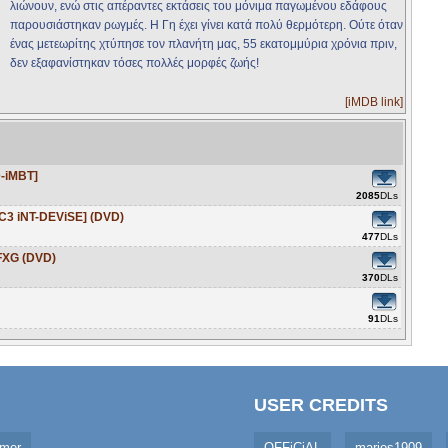
λιώνουν, ενώ στις απέραντες εκτάσεις του μόνιμα παγωμένου εδάφους
παρουσιάστηκαν ρωγμές. Η Γη έχει γίνει κατά πολύ θερμότερη. Ούτε όταν
ένας μετεωρίτης χτύπησε τον πλανήτη μας, 55 εκατομμύρια χρόνια πριν,
δεν εξαφανίστηκαν τόσες πολλές μορφές ζωής!
[iMDB link]
D-iMBT]
2085
DLs
C3 iNT-DEViSE] (DVD)
477
DLs
-FXG (DVD)
370
DLs
91
DLs
USER CREDITS
imer
OFFiCiAL
marios1909