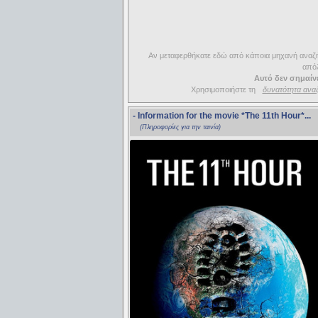
Αν μεταφερθήκατε εδώ από κάποια μηχανή αναζήτ
απόλ
Αυτό δεν σημαίνε
Χρησιμοποιήστε τη
δυνατότητα ανα
- Information for the movie
*The 11th Hour*
...
(Πληροφορίες για την ταινία)