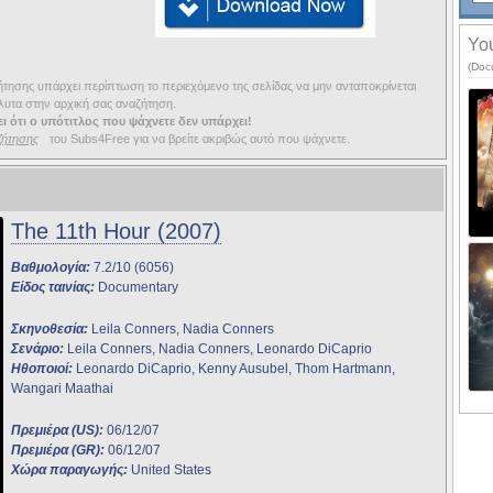
You
(Doc
ησης υπάρχει περίπτωση το περιεχόμενο της σελίδας να μην ανταποκρίνεται
υτα στην αρχική σας αναζήτηση.
ι ότι ο υπότιτλος που ψάχνετε δεν υπάρχει!
ζήτησης
του Subs4Free για να βρείτε ακριβώς αυτό που ψάχνετε.
The 11th Hour (2007)
Βαθμολογία:
7.2/10 (6056)
Είδος ταινίας:
Documentary
Σκηνοθεσία:
Leila Conners, Nadia Conners
Σενάριο:
Leila Conners, Nadia Conners, Leonardo DiCaprio
Ηθοποιοί:
Leonardo DiCaprio, Kenny Ausubel, Thom Hartmann,
Wangari Maathai
Πρεμιέρα (US):
06/12/07
Πρεμιέρα (GR):
06/12/07
Χώρα παραγωγής:
United States