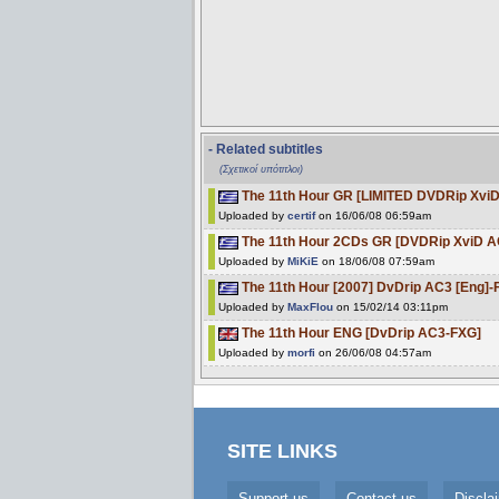
- Related subtitles
(Σχετικοί υπότιτλοι)
The 11th Hour GR [LIMITED DVDRip Xvi
Uploaded by
certif
on 16/06/08 06:59am
The 11th Hour 2CDs GR [DVDRip XviD A
Uploaded by
MiKiE
on 18/06/08 07:59am
The 11th Hour [2007] DvDrip AC3 [Eng]
Uploaded by
MaxFlou
on 15/02/14 03:11pm
The 11th Hour ENG [DvDrip AC3-FXG]
Uploaded by
morfi
on 26/06/08 04:57am
SITE LINKS
Support us
Contact us
Discla