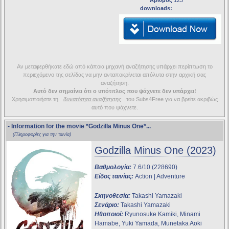
Αριθμός
123
downloads:
Αν μεταφερθήκατε εδώ από κάποια μηχανή αναζήτησης υπάρχει περίπτωση το
περιεχόμενο της σελίδας να μην ανταποκρίνεται απόλυτα στην αρχική σας
αναζήτηση.
Αυτό δεν σημαίνει ότι ο υπότιτλος που ψάχνετε δεν υπάρχει!
Χρησιμοποιήστε τη
δυνατότητα αναζήτησης
του Subs4Free για να βρείτε ακριβώς
αυτό που ψάχνετε.
- Information for the movie
*Godzilla Minus One*
...
(Πληροφορίες για την ταινία)
Godzilla Minus One (2023)
Βαθμολογία:
7.6/10 (228690)
Είδος ταινίας:
Action | Adventure
Σκηνοθεσία:
Takashi Yamazaki
Σενάριο:
Takashi Yamazaki
Ηθοποιοί:
Ryunosuke Kamiki, Minami
Hamabe, Yuki Yamada, Munetaka Aoki