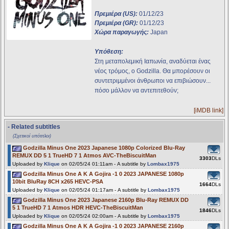
Πρεμιέρα (US):
01/12/23
Πρεμιέρα (GR):
01/12/23
Χώρα παραγωγής:
Japan
Υπόθεση:
Στη μεταπολεμική Ιαπωνία, αναδύεται ένας
νέος τρόμος, ο Godzilla. Θα μπορέσουν οι
συντετριμμένοι άνθρωποι να επιβιώσουν...
πόσο μάλλον να αντεπιτεθούν;
[iMDB link]
- Related subtitles
(Σχετικοί υπότιτλοι)
Godzilla Minus One 2023 Japanese 1080p Colorized Blu-Ray
REMUX DD 5 1 TrueHD 7 1 Atmos AVC-TheBiscuitMan
3303
DLs
Uploaded by
Klique
on 02/05/24 01:11am - A subtitle by
Lombax1975
Godzilla Minus One A K A Gojira -1 0 2023 JAPANESE 1080p
10bit BluRay 8CH x265 HEVC-PSA
1664
DLs
Uploaded by
Klique
on 02/05/24 01:17am - A subtitle by
Lombax1975
Godzilla Minus One 2023 Japanese 2160p Blu-Ray REMUX DD
5 1 TrueHD 7 1 Atmos HDR HEVC-TheBiscuitMan
1846
DLs
Uploaded by
Klique
on 02/05/24 02:00am - A subtitle by
Lombax1975
Godzilla Minus One A K A Gojira -1 0 2023 JAPANESE 2160p