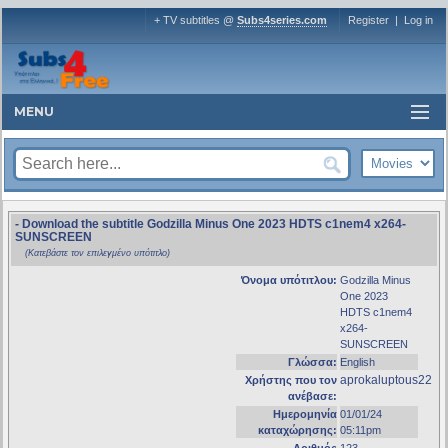
+ TV subtitles @
Subs4series.com
Register
|
Log in
MENU
- Download the subtitle Godzilla Minus One 2023 HDTS c1nem4 x264-
SUNSCREEN
(Κατεβάστε τον επιλεγμένο υπότιτλο)
Όνομα υπότιτλου:
Godzilla Minus
One 2023
HDTS c1nem4
x264-
SUNSCREEN
Γλώσσα:
English
aprokaluptous22
Χρήστης που τον
ανέβασε:
Ημερομηνία
01/01/24
καταχώρησης:
05:11pm