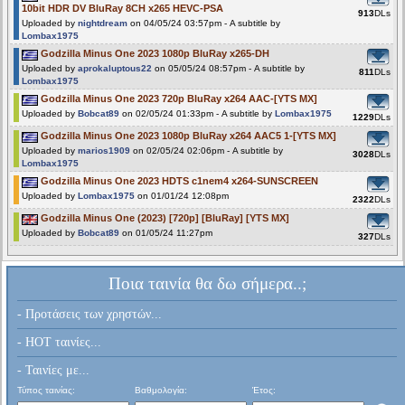
10bit HDR DV BluRay 8CH x265 HEVC-PSA
913
DLs
Uploaded by
nightdream
on 04/05/24 03:57pm - A subtitle by
Lombax1975
Godzilla Minus One 2023 1080p BluRay x265-DH
Uploaded by
aprokaluptous22
on 05/05/24 08:57pm - A subtitle by
811
DLs
Lombax1975
Godzilla Minus One 2023 720p BluRay x264 AAC-[YTS MX]
Uploaded by
Bobcat89
on 02/05/24 01:33pm - A subtitle by
Lombax1975
1229
DLs
Godzilla Minus One 2023 1080p BluRay x264 AAC5 1-[YTS MX]
Uploaded by
marios1909
on 02/05/24 02:06pm - A subtitle by
3028
DLs
Lombax1975
Godzilla Minus One 2023 HDTS c1nem4 x264-SUNSCREEN
Uploaded by
Lombax1975
on 01/01/24 12:08pm
2322
DLs
Godzilla Minus One (2023) [720p] [BluRay] [YTS MX]
Uploaded by
Bobcat89
on 01/05/24 11:27pm
327
DLs
Ποια ταινία θα δω σήμερα..;
- Προτάσεις των χρηστών...
- HOT ταινίες...
- Ταινίες με...
Τύπος ταινίας:
Βαθμολογία:
Έτος: