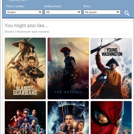
Τύπος ταινίας:
Βαθμολογία:
Έτος:
You might also like...
(Action | Adventure type movies)