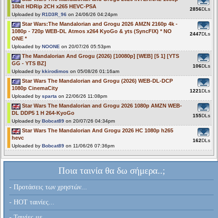
10bit HDRip 2CH x265 HEVC-PSA
2856
DLs
Uploaded by
R1D3R_96
on 24/06/26 04:24pm
Star Wars:The Mandalorian and Grogu 2026 AMZN 2160p 4k -
1080p - 720p WEB-DL Atmos x264 KyoGo & yts (SyncFIX) * NO
2447
DLs
ONE *
Uploaded by
NOONE
on 20/07/26 05:53pm
The Mandalorian And Grogu (2026) [10080p] [WEB] [5 1] [YTS
GG - YTS BZ]
106
DLs
Uploaded by
kkirodimos
on 05/08/26 01:16am
Star Wars The Mandalorian and Grogu (2026) WEB-DL-DCP
1080p CinemaCity
1221
DLs
Uploaded by
sparta
on 22/06/26 11:08pm
Star Wars The Mandalorian and Grogu 2026 1080p AMZN WEB-
DL DDP5 1 H 264-KyoGo
155
DLs
Uploaded by
Bobcat89
on 20/07/26 04:34pm
Star Wars The Mandalorian And Grogu 2026 HC 1080p h265
hevc
162
DLs
Uploaded by
Bobcat89
on 11/06/26 07:36pm
Ποια ταινία θα δω σήμερα..;
- Προτάσεις των χρηστών...
- HOT ταινίες...
- Ταινίες με...