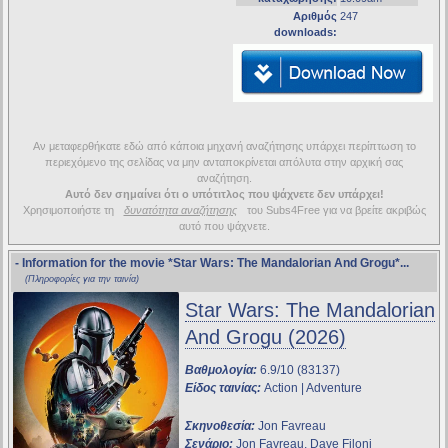
Αριθμός
247
downloads:
Αν μεταφερθήκατε εδώ από κάποια μηχανή αναζήτησης υπάρχει περίπτωση το
περιεχόμενο της σελίδας να μην ανταποκρίνεται απόλυτα στην αρχική σας
αναζήτηση.
Αυτό δεν σημαίνει ότι ο υπότιτλος που ψάχνετε δεν υπάρχει!
Χρησιμοποιήστε τη
δυνατότητα αναζήτησης
του Subs4Free για να βρείτε ακριβώς
αυτό που ψάχνετε.
- Information for the movie
*Star Wars: The Mandalorian And Grogu*
...
(Πληροφορίες για την ταινία)
Star Wars: The Mandalorian
And Grogu (2026)
Βαθμολογία:
6.9/10 (83137)
Είδος ταινίας:
Action | Adventure
Σκηνοθεσία:
Jon Favreau
Σενάριο:
Jon Favreau, Dave Filoni