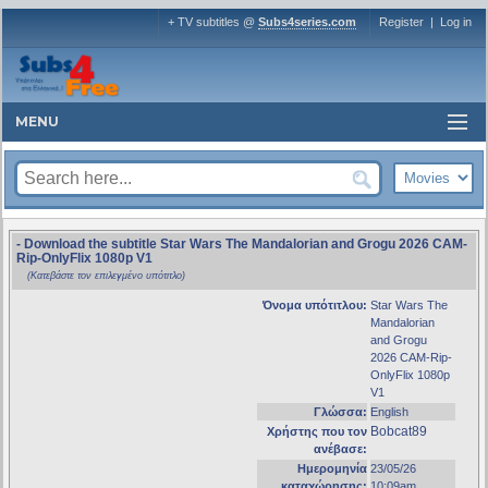
+ TV subtitles @
Subs4series.com
Register
|
Log in
MENU
- Download the subtitle Star Wars The Mandalorian and Grogu 2026 CAM-
Rip-OnlyFlix 1080p V1
(Κατεβάστε τον επιλεγμένο υπότιτλο)
Όνομα υπότιτλου:
Star Wars The
Mandalorian
and Grogu
2026 CAM-Rip-
OnlyFlix 1080p
V1
Γλώσσα:
English
Bobcat89
Χρήστης που τον
ανέβασε:
Ημερομηνία
23/05/26
καταχώρησης:
10:09am