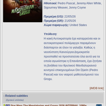
Ηθοποιοί:
Pedro Pascal, Jeremy Allen White,
Sigourney Weaver, Jonny Coyne
Πρεμιέρα (US):
22/05/26
Πρεμιέρα (GR):
21/05/26
Χώρα παραγωγής:
United States
Υπόθεση:
Η κακή Αυτοκρατορία έχει καταρρεύσει και οι
αυτοκρατορικοί πολέμαρχοι παραμένουν
διάσπαρτοι σε όλον το γαλαξία. Καθώς η
νεοσύστατη Καινούργια Δημοκρατία
προσπαθεί να προστατεύσει όλα αυτά για τα
οποία αγωνίστηκε η Επανάσταση, έχει ζητήσει
τη βοήθεια του θρυλικού Μανδαλοριανού
κυνηγού επικηρυγμένων Din Djarin (Pedro
Pascal) και του νεαρού μαθητευόμενού του
Grogu.
[iMDB link]
- Related subtitles
(Σχετικοί υπότιτλοι)
Star Wars The Mandalorian and Grogu 2026 iNTERNAL 1080p