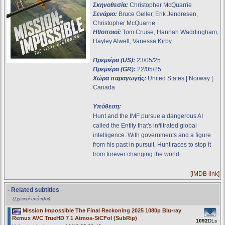
Σκηνοθεσία:
Christopher McQuarrie
Σενάριο:
Bruce Geller, Erik Jendresen,
Christopher McQuarrie
Ηθοποιοί:
Tom Cruise, Hannah Waddingham,
Hayley Atwell, Vanessa Kirby
Πρεμιέρα (US):
23/05/25
Πρεμιέρα (GR):
22/05/25
Χώρα παραγωγής:
United States | Norway |
Canada
Υπόθεση:
Hunt and the IMF pursue a dangerous AI
called the Entity that's infiltrated global
intelligence. With governments and a figure
from his past in pursuit, Hunt races to stop it
from forever changing the world.
[iMDB link]
- Related subtitles
(Σχετικοί υπότιτλοι)
Mission Impossible The Final Reckoning 2025 1080p Blu-ray
Remux AVC TrueHD 7 1 Atmos-SiCFoI (SubRip)
1092
DLs