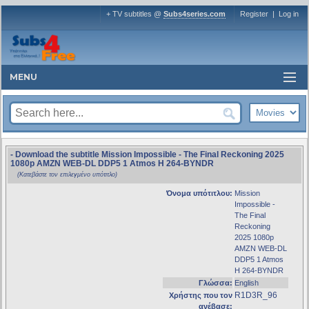
+ TV subtitles @
Subs4series.com
Register
|
Log in
MENU
- Download the subtitle Mission Impossible - The Final Reckoning 2025
1080p AMZN WEB-DL DDP5 1 Atmos H 264-BYNDR
(Κατεβάστε τον επιλεγμένο υπότιτλο)
Όνομα υπότιτλου:
Mission
Impossible -
The Final
Reckoning
2025 1080p
AMZN WEB-DL
DDP5 1 Atmos
H 264-BYNDR
Γλώσσα:
English
R1D3R_96
Χρήστης που τον
ανέβασε: