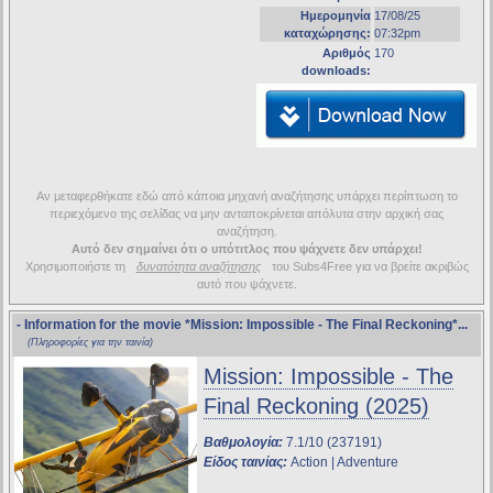
Ημερομηνία
17/08/25
καταχώρησης:
07:32pm
Αριθμός
170
downloads:
Αν μεταφερθήκατε εδώ από κάποια μηχανή αναζήτησης υπάρχει περίπτωση το
περιεχόμενο της σελίδας να μην ανταποκρίνεται απόλυτα στην αρχική σας
αναζήτηση.
Αυτό δεν σημαίνει ότι ο υπότιτλος που ψάχνετε δεν υπάρχει!
Χρησιμοποιήστε τη
δυνατότητα αναζήτησης
του Subs4Free για να βρείτε ακριβώς
αυτό που ψάχνετε.
- Information for the movie
*Mission: Impossible - The Final Reckoning*
...
(Πληροφορίες για την ταινία)
Mission: Impossible - The
Final Reckoning (2025)
Βαθμολογία:
7.1/10 (237191)
Είδος ταινίας:
Action | Adventure