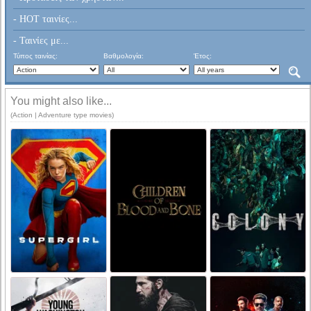
- HOT ταινίες...
- Ταινίες με...
Τύπος ταινίας:
Βαθμολογία:
Έτος:
You might also like...
(Action | Adventure type movies)