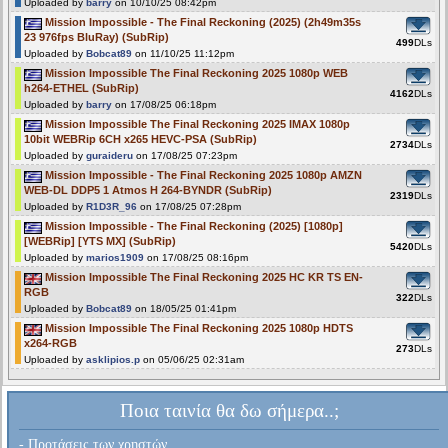
Uploaded by
barry
on 10/10/25 08:42pm
Mission Impossible - The Final Reckoning (2025) (2h49m35s
23 976fps BluRay) (SubRip)
499
DLs
Uploaded by
Bobcat89
on 11/10/25 11:12pm
Mission Impossible The Final Reckoning 2025 1080p WEB
h264-ETHEL (SubRip)
4162
DLs
Uploaded by
barry
on 17/08/25 06:18pm
Mission Impossible The Final Reckoning 2025 IMAX 1080p
10bit WEBRip 6CH x265 HEVC-PSA (SubRip)
2734
DLs
Uploaded by
guraideru
on 17/08/25 07:23pm
Mission Impossible - The Final Reckoning 2025 1080p AMZN
WEB-DL DDP5 1 Atmos H 264-BYNDR (SubRip)
2319
DLs
Uploaded by
R1D3R_96
on 17/08/25 07:28pm
Mission Impossible - The Final Reckoning (2025) [1080p]
[WEBRip] [YTS MX] (SubRip)
5420
DLs
Uploaded by
marios1909
on 17/08/25 08:16pm
Mission Impossible The Final Reckoning 2025 HC KR TS EN-
RGB
322
DLs
Uploaded by
Bobcat89
on 18/05/25 01:41pm
Mission Impossible The Final Reckoning 2025 1080p HDTS
x264-RGB
273
DLs
Uploaded by
asklipios.p
on 05/06/25 02:31am
Ποια ταινία θα δω σήμερα..;
- Προτάσεις των χρηστών...