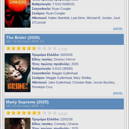
Βαθμολογία:
7.5/10 (509615)
Σκηνοθεσία:
Ryan Coogler
Σενάριο:
Ryan Coogler
Ηθοποιοί:
Hailee Steinfeld, Lola Kirke, Michael B. Jordan, Jack
O'Connell
[iMDB]
The Bride! (2026)
S4F
: 5.8 (19 votes) |
iMDB
: 5.6
5.7/10
Πρεμιέρα Ελλάδα:
05/03/26
Είδος ταινίας:
Drama | Horror
Έτος πρώτης προβολής:
2026
Βαθμολογία:
5.6/10 (35830)
Σκηνοθεσία:
Maggie Gyllenhaal
Σενάριο:
Maggie Gyllenhaal, Mary Shelley
Ηθοποιοί:
Jake Gyllenhaal, Christian Bale, Jessie Buckley,
Penelope Cruz
[iMDB]
Marty Supreme (2025)
S4F
: 6.0 (24 votes) |
iMDB
: 7.6
6.6/10
Πρεμιέρα Ελλάδα:
22/01/26
Είδος ταινίας:
Comedy | Drama
Έτος πρώτης προβολής:
2025