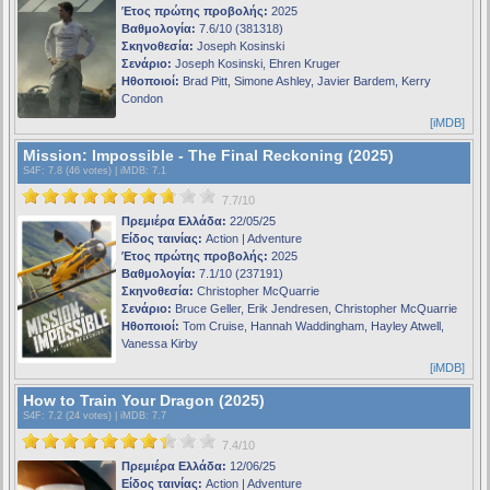
Έτος πρώτης προβολής:
2025
Βαθμολογία:
7.6/10 (381318)
Σκηνοθεσία:
Joseph Kosinski
Σενάριο:
Joseph Kosinski, Ehren Kruger
Ηθοποιοί:
Brad Pitt, Simone Ashley, Javier Bardem, Kerry
Condon
[iMDB]
Mission: Impossible - The Final Reckoning (2025)
S4F
: 7.8 (46 votes) |
iMDB
: 7.1
7.7/10
Πρεμιέρα Ελλάδα:
22/05/25
Είδος ταινίας:
Action | Adventure
Έτος πρώτης προβολής:
2025
Βαθμολογία:
7.1/10 (237191)
Σκηνοθεσία:
Christopher McQuarrie
Σενάριο:
Bruce Geller, Erik Jendresen, Christopher McQuarrie
Ηθοποιοί:
Tom Cruise, Hannah Waddingham, Hayley Atwell,
Vanessa Kirby
[iMDB]
How to Train Your Dragon (2025)
S4F
: 7.2 (24 votes) |
iMDB
: 7.7
7.4/10
Πρεμιέρα Ελλάδα:
12/06/25
Είδος ταινίας:
Action | Adventure