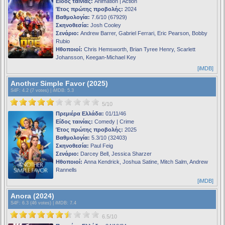
Είδος ταινίας:
Animation | Action
Έτος πρώτης προβολής:
2024
Βαθμολογία:
7.6/10 (67929)
Σκηνοθεσία:
Josh Cooley
Σενάριο:
Andrew Barrer, Gabriel Ferrari, Eric Pearson, Bobby
Rubio
Ηθοποιοί:
Chris Hemsworth, Brian Tyree Henry, Scarlett
Johansson, Keegan-Michael Key
[iMDB]
Another Simple Favor (2025)
S4F
: 4.2 (7 votes) |
iMDB
: 5.3
5/10
Πρεμιέρα Ελλάδα:
01/11/46
Είδος ταινίας:
Comedy | Crime
Έτος πρώτης προβολής:
2025
Βαθμολογία:
5.3/10 (32403)
Σκηνοθεσία:
Paul Feig
Σενάριο:
Darcey Bell, Jessica Sharzer
Ηθοποιοί:
Anna Kendrick, Joshua Satine, Mitch Salm, Andrew
Rannells
[iMDB]
Anora (2024)
S4F
: 6.3 (46 votes) |
iMDB
: 7.4
6.5/10