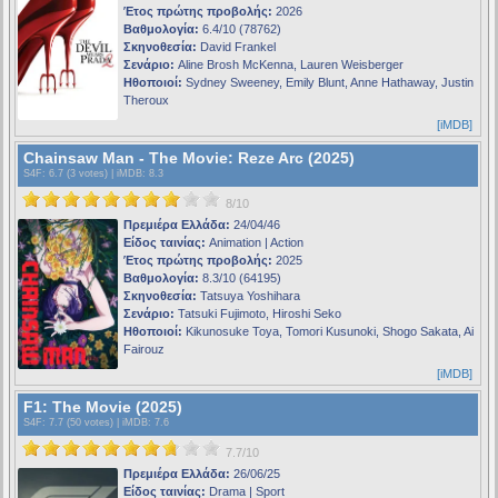
Έτος πρώτης προβολής:
2026
Βαθμολογία:
6.4/10 (78762)
Σκηνοθεσία:
David Frankel
Σενάριο:
Aline Brosh McKenna, Lauren Weisberger
Ηθοποιοί:
Sydney Sweeney, Emily Blunt, Anne Hathaway, Justin
Theroux
[iMDB]
Chainsaw Man - The Movie: Reze Arc (2025)
S4F
: 6.7 (3 votes) |
iMDB
: 8.3
8/10
Πρεμιέρα Ελλάδα:
24/04/46
Είδος ταινίας:
Animation | Action
Έτος πρώτης προβολής:
2025
Βαθμολογία:
8.3/10 (64195)
Σκηνοθεσία:
Tatsuya Yoshihara
Σενάριο:
Tatsuki Fujimoto, Hiroshi Seko
Ηθοποιοί:
Kikunosuke Toya, Tomori Kusunoki, Shogo Sakata, Ai
Fairouz
[iMDB]
F1: The Movie (2025)
S4F
: 7.7 (50 votes) |
iMDB
: 7.6
7.7/10
Πρεμιέρα Ελλάδα:
26/06/25
Είδος ταινίας:
Drama | Sport