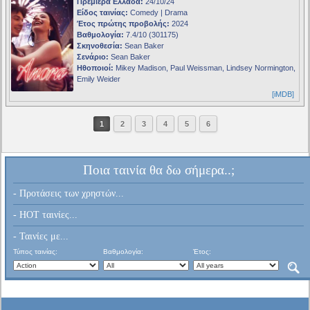
Πρεμιέρα Ελλάδα:
24/10/24
Είδος ταινίας:
Comedy | Drama
Έτος πρώτης προβολής:
2024
Βαθμολογία:
7.4/10 (301175)
Σκηνοθεσία:
Sean Baker
Σενάριο:
Sean Baker
Ηθοποιοί:
Mikey Madison, Paul Weissman, Lindsey Normington,
Emily Weider
[iMDB]
1
2
3
4
5
6
Ποια ταινία θα δω σήμερα..;
- Προτάσεις των χρηστών...
- HOT ταινίες...
- Ταινίες με...
Τύπος ταινίας:
Βαθμολογία:
Έτος: