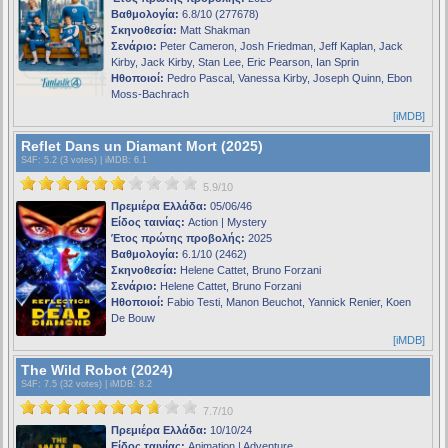
Βαθμολογία:
6.8/10 (277678)
Σκηνοθεσία:
Matt Shakman
Σενάριο:
Peter Cameron, Josh Friedman, Jeff Kaplan, Jack
Kirby, Jack Kirby, Stan Lee, Eric Pearson, Ian Sprin
Ηθοποιοί:
Pedro Pascal, Vanessa Kirby, Joseph Quinn, Ebon
Moss-Bachrach
[iMDB]
Reflet Dans un Diamant Mort (2025)
S4F
: 5.2 (3 votes) |
iMDB
: 6.1
5.9/10
Πρεμιέρα Ελλάδα:
05/06/46
Είδος ταινίας:
Action | Mystery
Έτος πρώτης προβολής:
2025
Βαθμολογία:
6.1/10 (2462)
Σκηνοθεσία:
Helene Cattet, Bruno Forzani
Σενάριο:
Helene Cattet, Bruno Forzani
Ηθοποιοί:
Fabio Testi, Manon Beuchot, Yannick Renier, Koen
De Bouw
[iMDB]
The Wild Robot (2024)
S4F
: 7.5 (32 votes) |
iMDB
: 8.2
7.7/10
Πρεμιέρα Ελλάδα:
10/10/24
Είδος ταινίας:
Animation | Adventure