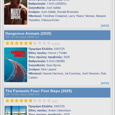
Βαθμολογία:
7.6/10 (205951)
Σκηνοθεσία:
Josh Safdie
Σενάριο:
Josh Safdie, Ronald Bronstein
Ηθοποιοί:
Timothee Chalamet, Larry 'Ratso' Sloman, Mariann
Tepedino, Odessa A'zion
[iMDB]
Dangerous Animals (2025)
S4F
: 6.2 (22 votes) |
iMDB
: 6.4
6.3/10
Πρεμιέρα Ελλάδα:
10/07/25
Είδος ταινίας:
Horror | Thriller
Έτος πρώτης προβολής:
2025
Βαθμολογία:
6.4/10 (38288)
Σκηνοθεσία:
Sean Byrne
Σενάριο:
Nick Lepard
Ηθοποιοί:
Hassie Harrison, Jai Courtney, Josh Heuston, Rob
Carlton
[iMDB]
The Fantastic Four: First Steps (2025)
S4F
: 5.6 (31 votes) |
iMDB
: 6.8
6/10
Πρεμιέρα Ελλάδα:
24/07/25
Είδος ταινίας:
Action | Adventure
Έτος πρώτης προβολής:
2025