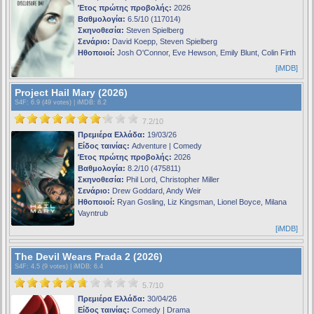
Έτος πρώτης προβολής:
2026
Βαθμολογία:
6.5/10 (117014)
Σκηνοθεσία:
Steven Spielberg
Σενάριο:
David Koepp, Steven Spielberg
Ηθοποιοί:
Josh O'Connor, Eve Hewson, Emily Blunt, Colin Firth
[iMDB]
Project Hail Mary (2026)
S4F
: 6.9 (49 votes) |
iMDB
: 8.2
7.2/10
Πρεμιέρα Ελλάδα:
19/03/26
Είδος ταινίας:
Adventure | Comedy
Έτος πρώτης προβολής:
2026
Βαθμολογία:
8.2/10 (475811)
Σκηνοθεσία:
Phil Lord, Christopher Miller
Σενάριο:
Drew Goddard, Andy Weir
Ηθοποιοί:
Ryan Gosling, Liz Kingsman, Lionel Boyce, Milana
Vayntrub
[iMDB]
The Devil Wears Prada 2 (2026)
S4F
: 4.5 (9 votes) |
iMDB
: 6.4
5.7/10
Πρεμιέρα Ελλάδα:
30/04/26
Είδος ταινίας:
Comedy | Drama