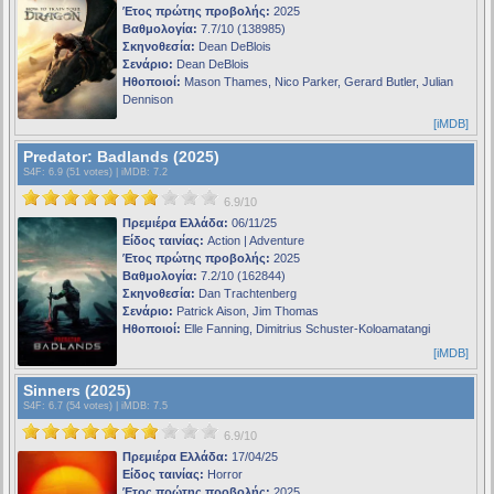
Έτος πρώτης προβολής:
2025
Βαθμολογία:
7.7/10 (138985)
Σκηνοθεσία:
Dean DeBlois
Σενάριο:
Dean DeBlois
Ηθοποιοί:
Mason Thames, Nico Parker, Gerard Butler, Julian
Dennison
[iMDB]
Predator: Badlands (2025)
S4F
: 6.9 (51 votes) |
iMDB
: 7.2
6.9/10
Πρεμιέρα Ελλάδα:
06/11/25
Είδος ταινίας:
Action | Adventure
Έτος πρώτης προβολής:
2025
Βαθμολογία:
7.2/10 (162844)
Σκηνοθεσία:
Dan Trachtenberg
Σενάριο:
Patrick Aison, Jim Thomas
Ηθοποιοί:
Elle Fanning, Dimitrius Schuster-Koloamatangi
[iMDB]
Sinners (2025)
S4F
: 6.7 (54 votes) |
iMDB
: 7.5
6.9/10
Πρεμιέρα Ελλάδα:
17/04/25
Είδος ταινίας:
Horror
Έτος πρώτης προβολής:
2025