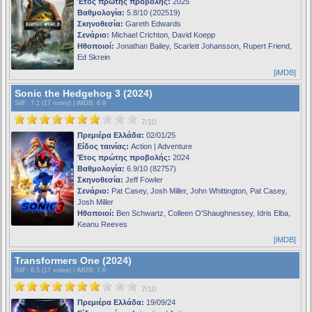
Έτος πρώτης προβολής:
2025
Βαθμολογία:
5.8/10 (202519)
Σκηνοθεσία:
Gareth Edwards
Σενάριο:
Michael Crichton, David Koepp
Ηθοποιοί:
Jonathan Bailey, Scarlett Johansson, Rupert Friend,
Ed Skrein
[iMDB]
Sonic the Hedgehog 3 (2024)
S4F
: 7.1 (17 votes) |
iMDB
: 6.9
7/10
Πρεμιέρα Ελλάδα:
02/01/25
Είδος ταινίας:
Action | Adventure
Έτος πρώτης προβολής:
2024
Βαθμολογία:
6.9/10 (82757)
Σκηνοθεσία:
Jeff Fowler
Σενάριο:
Pat Casey, Josh Miller, John Whittington, Pat Casey,
Josh Miller
Ηθοποιοί:
Ben Schwartz, Colleen O'Shaughnessey, Idris Elba,
Keanu Reeves
[iMDB]
Transformers One (2024)
S4F
: 6.5 (17 votes) |
iMDB
: 7.6
7/10
Πρεμιέρα Ελλάδα:
19/09/24