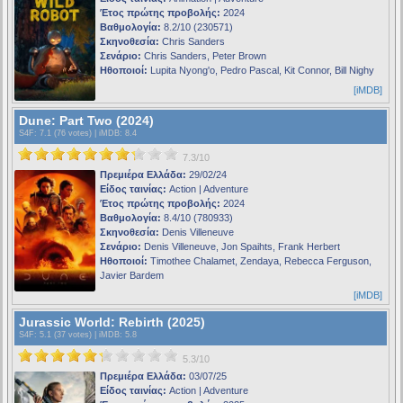
Έτος πρώτης προβολής:
2024
Βαθμολογία:
8.2/10 (230571)
Σκηνοθεσία:
Chris Sanders
Σενάριο:
Chris Sanders, Peter Brown
Ηθοποιοί:
Lupita Nyong'o, Pedro Pascal, Kit Connor, Bill Nighy
[iMDB]
Dune: Part Two (2024)
S4F
: 7.1 (76 votes) |
iMDB
: 8.4
7.3/10
Πρεμιέρα Ελλάδα:
29/02/24
Είδος ταινίας:
Action | Adventure
Έτος πρώτης προβολής:
2024
Βαθμολογία:
8.4/10 (780933)
Σκηνοθεσία:
Denis Villeneuve
Σενάριο:
Denis Villeneuve, Jon Spaihts, Frank Herbert
Ηθοποιοί:
Timothee Chalamet, Zendaya, Rebecca Ferguson,
Javier Bardem
[iMDB]
Jurassic World: Rebirth (2025)
S4F
: 5.1 (37 votes) |
iMDB
: 5.8
5.3/10
Πρεμιέρα Ελλάδα:
03/07/25
Είδος ταινίας:
Action | Adventure