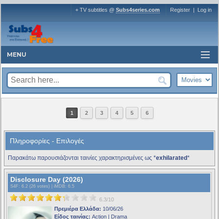
+ TV subtitles @
Subs4series.com
Register
|
Log in
MENU
1
2
3
4
5
6
Πληροφορίες - Επιλογές
Παρακάτω παρουσιάζονται ταινίες χαρακτηρισμένες ως *
exhilarated
*
Disclosure Day (2026)
S4F
: 6.2 (26 votes) |
iMDB
: 6.5
6.3/10
Πρεμιέρα Ελλάδα:
10/06/26
Είδος ταινίας:
Action | Drama