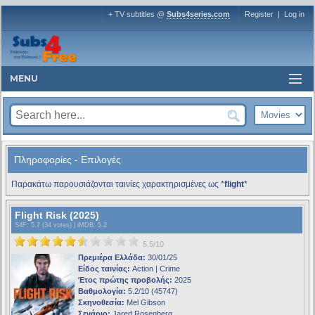
+ TV subtitles @
Subs4series.com
Register
|
Log in
MENU
Πληροφορίες - Επιλογές
Παρακάτω παρουσιάζονται ταινίες χαρακτηρισμένες ως *
flight
*
Flight Risk (2025)
S4F
: 5.7 (34 votes) |
iMDB
: 5.2
5.5/10
Πρεμιέρα Ελλάδα:
30/01/25
Είδος ταινίας:
Action | Crime
Έτος πρώτης προβολής:
2025
Βαθμολογία:
5.2/10 (45747)
Σκηνοθεσία:
Mel Gibson
Σενάριο:
Jared Rosenberg