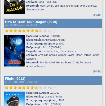
Σενάριο:
Sung-Hyun Shin
Ηθοποιοί:
Woon Jong Jeon, Bae Jeong-nam, Uhm Junghwa,
Sang-yoon Lee
[iMDB]
How to Train Your Dragon (2010)
S4F
: 8.3 (146 votes) |
iMDB
: 8.1
8.3/10
Πρεμιέρα Ελλάδα:
01/04/10
Είδος ταινίας:
Animation | Action
Έτος πρώτης προβολής:
2010
Βαθμολογία:
8.1/10 (895644)
Σκηνοθεσία:
Dean DeBlois, Chris Sanders
Σενάριο:
Cressida Cowell, William Davies, Dean DeBlois, Chris
Sanders
Ηθοποιοί:
Jay Baruchel, Gerard Butler, Craig Ferguson,
America Ferrera
[iMDB]
Flight (2012)
S4F
: 7.7 (114 votes) |
iMDB
: 7.3
7.6/10
Πρεμιέρα Ελλάδα:
02/11/12
Είδος ταινίας:
Drama | Thriller
Έτος πρώτης προβολής:
2012
Βαθμολογία:
7.3/10 (397814)