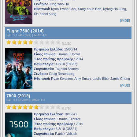
Σενάριο:
Jung-woo Ha
Ηθοποιοί:
Kyoo-Hwan Choi, Sung-chun Han, Kyung Ho Jung,
Sin-cheol Kang
[iMDB]
Flight 7500 (2014)
S4F
: 5.1 (44 votes) |
iMDB
: 4.8
5.1/10
Πρεμιέρα Ελλάδα:
15/06/14
Είδος ταινίας:
Drama | Horror
Έτος πρώτης προβολής:
2014
Βαθμολογία:
4.8/10 (18587)
Σκηνοθεσία:
Takashi Shimizu
Σενάριο:
Craig Rosenberg
Ηθοποιοί:
Ryan Kwanten, Amy Smart, Leslie Bibb, Jamie Chung
[iMDB]
7500 (2019)
S4F
: 6.1 (8 votes) |
iMDB
: 6.3
6.2/10
Πρεμιέρα Ελλάδα:
18/12/41
Είδος ταινίας:
Drama | Thriller
Έτος πρώτης προβολής:
2019
Βαθμολογία:
6.3/10 (36524)
Σκηνοθεσία:
Patrick Vollrath