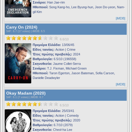
Σενάριο:
Han Jae-rim
Ηθοποιοί:
Song Kang-ho, Lee Byung-hun, Jeon Do-yeon, Nam-
gil Kim
[iMDB]
Carry On (2024)
S4F
: 6.7 (17 votes) |
iMDB
: 6.5
6.6/10
Πρεμιέρα Ελλάδα:
13/06/45
Είδος ταινίας:
Action | Crime
Έτος πρώτης προβολής:
2024
Βαθμολογία:
6.5/10 (196558)
Σκηνοθεσία:
Jaume Collet-Serra
Σενάριο:
T.J. Fixman, Michael Green
Ηθοποιοί:
Taron Egerton, Jason Bateman, Sofia Carson,
Danielle Deadwyler
[iMDB]
Okay Madam (2020)
S4F
: 6.1 (7 votes) |
iMDB
: 6.7
6.5/10
Πρεμιέρα Ελλάδα:
25/03/41
Είδος ταινίας:
Action | Comedy
Έτος πρώτης προβολής:
2020
Βαθμολογία:
6.7/10 (2079)
Σκηνοθεσία:
Cheol-ha Lee