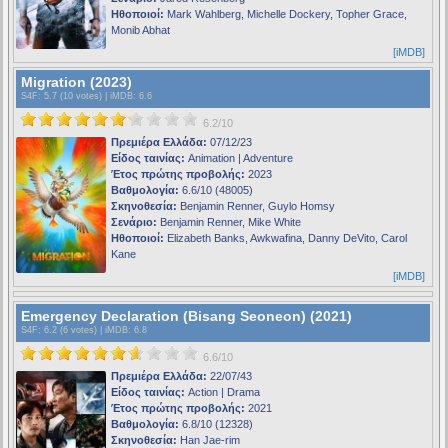
Ηθοποιοί:
Mark Wahlberg, Michelle Dockery, Topher Grace,
Monib Abhat
[iMDB]
Migration (2023)
S4F
: 5.7 (10 votes) |
iMDB
: 6.6
6.2/10
Πρεμιέρα Ελλάδα:
07/12/23
Είδος ταινίας:
Animation | Adventure
Έτος πρώτης προβολής:
2023
Βαθμολογία:
6.6/10 (48005)
Σκηνοθεσία:
Benjamin Renner, Guylo Homsy
Σενάριο:
Benjamin Renner, Mike White
Ηθοποιοί:
Elizabeth Banks, Awkwafina, Danny DeVito, Carol
Kane
[iMDB]
Emergency Declaration (Bisang Seoneon) (2021)
S4F
: 6.2 (6 votes) |
iMDB
: 6.8
6.6/10
Πρεμιέρα Ελλάδα:
22/07/43
Είδος ταινίας:
Action | Drama
Έτος πρώτης προβολής:
2021
Βαθμολογία:
6.8/10 (12328)
Σκηνοθεσία:
Han Jae-rim