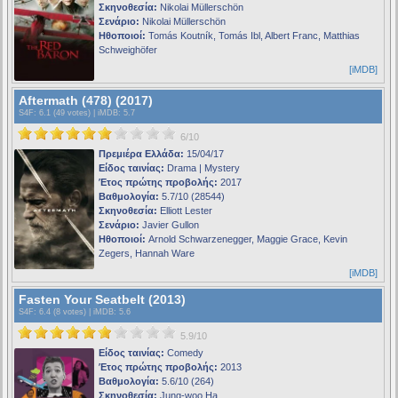
Σκηνοθεσία:
Nikolai Müllerschön
Σενάριο:
Nikolai Müllerschön
Ηθοποιοί:
Tomás Koutník, Tomás Ibl, Albert Franc, Matthias
Schweighöfer
[iMDB]
Aftermath (478) (2017)
S4F
: 6.1 (49 votes) |
iMDB
: 5.7
6/10
Πρεμιέρα Ελλάδα:
15/04/17
Είδος ταινίας:
Drama | Mystery
Έτος πρώτης προβολής:
2017
Βαθμολογία:
5.7/10 (28544)
Σκηνοθεσία:
Elliott Lester
Σενάριο:
Javier Gullon
Ηθοποιοί:
Arnold Schwarzenegger, Maggie Grace, Kevin
Zegers, Hannah Ware
[iMDB]
Fasten Your Seatbelt (2013)
S4F
: 6.4 (8 votes) |
iMDB
: 5.6
5.9/10
Είδος ταινίας:
Comedy
Έτος πρώτης προβολής:
2013
Βαθμολογία:
5.6/10 (264)
Σκηνοθεσία:
Jung-woo Ha