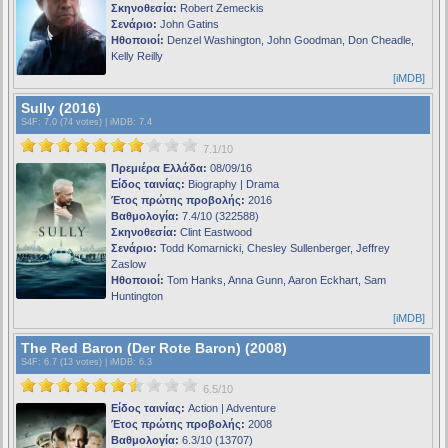
Σκηνοθεσία:
Robert Zemeckis
Σενάριο:
John Gatins
Ηθοποιοί:
Denzel Washington, John Goodman, Don Cheadle,
Kelly Reilly
[iMDB]
Sully (2016)
S4F
: 7.0 (74 votes) |
iMDB
: 7.4
7.1/10
Πρεμιέρα Ελλάδα:
08/09/16
Είδος ταινίας:
Biography | Drama
Έτος πρώτης προβολής:
2016
Βαθμολογία:
7.4/10 (322588)
Σκηνοθεσία:
Clint Eastwood
Σενάριο:
Todd Komarnicki, Chesley Sullenberger, Jeffrey
Zaslow
Ηθοποιοί:
Tom Hanks, Anna Gunn, Aaron Eckhart, Sam
Huntington
[iMDB]
The Red Baron (Der Rote Baron) (2008)
S4F
: 6.7 (13 votes) |
iMDB
: 6.3
6.5/10
Είδος ταινίας:
Action | Adventure
Έτος πρώτης προβολής:
2008
Βαθμολογία:
6.3/10 (13707)