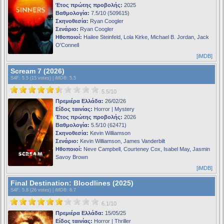
Έτος πρώτης προβολής:
2025
Βαθμολογία:
7.5/10 (509615)
Σκηνοθεσία:
Ryan Coogler
Σενάριο:
Ryan Coogler
Ηθοποιοί:
Hailee Steinfeld, Lola Kirke, Michael B. Jordan, Jack
O'Connell
[iMDB]
Scream 7 (2026)
S4F
: 5.5 (15 votes) |
iMDB
: 5.5
5.5/10
Πρεμιέρα Ελλάδα:
26/02/26
Είδος ταινίας:
Horror | Mystery
Έτος πρώτης προβολής:
2026
Βαθμολογία:
5.5/10 (62471)
Σκηνοθεσία:
Kevin Williamson
Σενάριο:
Kevin Williamson, James Vanderbilt
Ηθοποιοί:
Neve Campbell, Courteney Cox, Isabel May, Jasmin
Savoy Brown
[iMDB]
Final Destination: Bloodlines (2025)
S4F
: 5.8 (26 votes) |
iMDB
: 6.7
6.1/10
Πρεμιέρα Ελλάδα:
15/05/25
Είδος ταινίας:
Horror | Thriller