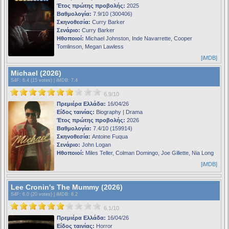
Έτος πρώτης προβολής:
2025
Βαθμολογία:
7.9/10 (300406)
Σκηνοθεσία:
Curry Barker
Σενάριο:
Curry Barker
Ηθοποιοί:
Michael Johnston, Inde Navarrette, Cooper
Tomlinson, Megan Lawless
[iMDB]
Michael (2026)
S4F
: 6.4 (15 votes) |
iMDB
: 7.4
6.9/10
Πρεμιέρα Ελλάδα:
16/04/26
Είδος ταινίας:
Biography | Drama
Έτος πρώτης προβολής:
2026
Βαθμολογία:
7.4/10 (159914)
Σκηνοθεσία:
Antoine Fuqua
Σενάριο:
John Logan
Ηθοποιοί:
Miles Teller, Colman Domingo, Joe Gillette, Nia Long
[iMDB]
Lee Cronin's The Mummy (2026)
S4F
: 6.0 (20 votes) |
iMDB
: 6.2
6.1/10
Πρεμιέρα Ελλάδα:
16/04/26
Είδος ταινίας:
Horror