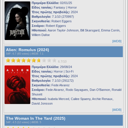
Πρεμιέρα Ελλάδα:
02/01/25
Είδος ταινίας:
Fantasy | Horror
Έτος πρώτης προβολής:
2024
Βαθμολογία:
7.1/10 (270997)
Σκηνοθεσία:
Robert Eggers
Σενάριο:
Robert Eggers
Ηθοποιοί:
Aaron Taylor-Johnson, Bill Skarsgard, Emma Corrin,
Willem Dafoe
[iMDB]
Alien: Romulus (2024)
S4F
: 6.7 (65 votes) |
iMDB
: 7.1
6.7/10
Πρεμιέρα Ελλάδα:
29/08/24
Είδος ταινίας:
Horror | Sci-Fi
Έτος πρώτης προβολής:
2024
Βαθμολογία:
7.1/10 (291172)
Σκηνοθεσία:
Fede Alvarez
Σενάριο:
Fede Alvarez, Rodo Sayagues, Dan O'Bannon, Ronald
Shusett
Ηθοποιοί:
Isabela Merced, Cailee Spaeny, Archie Renaux,
David Jonsson
[iMDB]
The Woman In The Yard (2025)
S4F
: 4.5 (12 votes) |
iMDB
: 5