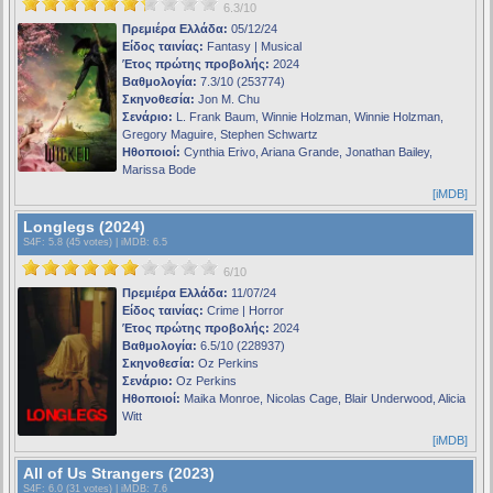
6.3/10
Πρεμιέρα Ελλάδα:
05/12/24
Είδος ταινίας:
Fantasy | Musical
Έτος πρώτης προβολής:
2024
Βαθμολογία:
7.3/10 (253774)
Σκηνοθεσία:
Jon M. Chu
Σενάριο:
L. Frank Baum, Winnie Holzman, Winnie Holzman,
Gregory Maguire, Stephen Schwartz
Ηθοποιοί:
Cynthia Erivo, Ariana Grande, Jonathan Bailey,
Marissa Bode
[iMDB]
Longlegs (2024)
S4F
: 5.8 (45 votes) |
iMDB
: 6.5
6/10
Πρεμιέρα Ελλάδα:
11/07/24
Είδος ταινίας:
Crime | Horror
Έτος πρώτης προβολής:
2024
Βαθμολογία:
6.5/10 (228937)
Σκηνοθεσία:
Oz Perkins
Σενάριο:
Oz Perkins
Ηθοποιοί:
Maika Monroe, Nicolas Cage, Blair Underwood, Alicia
Witt
[iMDB]
All of Us Strangers (2023)
S4F
: 6.0 (31 votes) |
iMDB
: 7.6