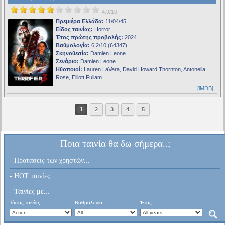
4.9/10
Πρεμιέρα Ελλάδα:
11/04/45
Είδος ταινίας:
Horror
Έτος πρώτης προβολής:
2024
Βαθμολογία:
6.2/10 (64347)
Σκηνοθεσία:
Damien Leone
Σενάριο:
Damien Leone
Ηθοποιοί:
Lauren LaVera, David Howard Thornton, Antonella
Rose, Elliott Fullam
[iMDB]
1
2
3
4
5
Ποια ταινία θα δω σήμερα..;
- Προτάσεις των χρηστών...
- HOT ταινίες...
- Ταινίες με...
Τύπος ταινίας:
Βαθμολογία:
Έτος: