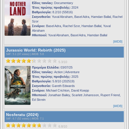
Είδος ταινίας:
Documentary
Έτος πρώτης προβολής:
2024
Βαθμολογία:
8.2/10 (55816)
Σκηνοθεσία:
Yuval Abraham, Basel Adra, Hamdan Ballal, Rachel
Szor
Σενάριο:
Basel Adra, Rachel Szor, Hamdan Ballal, Yuval
Abraham
Ηθοποιοί:
Yuval Abraham, Basel Adra, Hamdan Ballal
[iMDB]
Jurassic World: Rebirth (2025)
S4F
: 5.1 (37 votes) |
iMDB
: 5.8
5.3/10
Πρεμιέρα Ελλάδα:
03/07/25
Είδος ταινίας:
Action | Adventure
Έτος πρώτης προβολής:
2025
Βαθμολογία:
5.8/10 (202519)
Σκηνοθεσία:
Gareth Edwards
Σενάριο:
Michael Crichton, David Koepp
Ηθοποιοί:
Jonathan Bailey, Scarlett Johansson, Rupert Friend,
Ed Skrein
[iMDB]
Nosferatu (2024)
S4F
: 6.7 (52 votes) |
iMDB
: 7.1
6.8/10