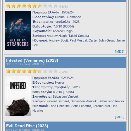
6.5/10
Πρεμιέρα Ελλάδα:
15/02/24
Είδος ταινίας:
Drama | Romance
Έτος πρώτης προβολής:
2023
Βαθμολογία:
7.6/10 (80304)
Σκηνοθεσία:
Andrew Haigh
Σενάριο:
Andrew Haigh, Taichi Yamada
Ηθοποιοί:
Andrew Scott, Paul Mescal, Carter John Grout, Jamie
Bell
[iMDB]
Infested (Vermines) (2023)
S4F
: 6.7 (12 votes) |
iMDB
: 6.2
6.4/10
Πρεμιέρα Ελλάδα:
02/05/24
Είδος ταινίας:
Horror
Έτος πρώτης προβολής:
2023
Βαθμολογία:
6.2/10 (15495)
Σκηνοθεσία:
Sebastien Vanicek
Σενάριο:
Florent Bernard, Sebastien Vanicek, Sebastien Vanicek
Ηθοποιοί:
Theo Christine, Sofia Lesaffre, Jerome Niel, Lisa
Nyarko
[iMDB]
Evil Dead Rise (2023)
S4F
: 6.2 (31 votes) |
iMDB
: 6.5