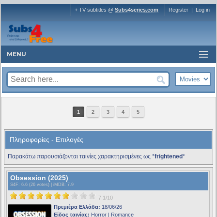
+ TV subtitles @
Subs4series.com
Register
|
Log in
MENU
1
2
3
4
5
Πληροφορίες - Επιλογές
Παρακάτω παρουσιάζονται ταινίες χαρακτηρισμένες ως *
frightened
*
Obsession (2025)
S4F
: 6.6 (26 votes) |
iMDB
: 7.9
7.1/10
Πρεμιέρα Ελλάδα:
18/06/26
Είδος ταινίας:
Horror | Romance