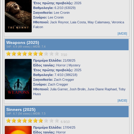
Έτος πρώτης προβολής:
2026
Βαθμολογία:
6.2/10 (63029)
Σκηνοθεσία:
Lee Cronin
Σενάριο:
Lee Cronin
Ηθοποιοί:
Jack Reynor, Laia Costa, May Calamawy, Veronica
Falcon
[iMDB]
Weapons (2025)
S4F
: 6.9 (49 votes) |
iMDB
: 7.4
7/10
Πρεμιέρα Ελλάδα:
21/08/25
Είδος ταινίας:
Horror | Mystery
Έτος πρώτης προβολής:
2025
Βαθμολογία:
7.4/10 (386218)
Σκηνοθεσία:
Zach Cregger
Σενάριο:
Zach Cregger
Ηθοποιοί:
Julia Garner, Josh Brolin, June Diane Raphael, Toby
Huss
[iMDB]
Sinners (2025)
S4F
: 6.7 (54 votes) |
iMDB
: 7.5
6.9/10
Πρεμιέρα Ελλάδα:
17/04/25
Είδος ταινίας:
Horror