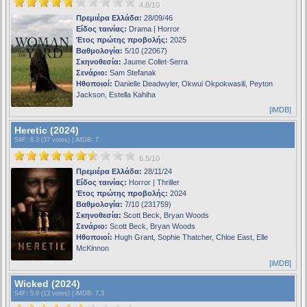
4.8/10
Πρεμιέρα Ελλάδα:
28/09/46
Είδος ταινίας:
Drama | Horror
Έτος πρώτης προβολής:
2025
Βαθμολογία:
5/10 (22067)
Σκηνοθεσία:
Jaume Collet-Serra
Σενάριο:
Sam Stefanak
Ηθοποιοί:
Danielle Deadwyler, Okwui Okpokwasili, Peyton
Jackson, Estella Kahiha
[iMDB]
Heretic (2024)
S4F
: 6.3 (37 votes) |
iMDB
: 7
6.5/10
Πρεμιέρα Ελλάδα:
28/11/24
Είδος ταινίας:
Horror | Thriller
Έτος πρώτης προβολής:
2024
Βαθμολογία:
7/10 (231759)
Σκηνοθεσία:
Scott Beck, Bryan Woods
Σενάριο:
Scott Beck, Bryan Woods
Ηθοποιοί:
Hugh Grant, Sophie Thatcher, Chloe East, Elle
McKinnon
[iMDB]
Wicked (2024)
S4F
: 5.0 (13 votes) |
iMDB
: 7.3