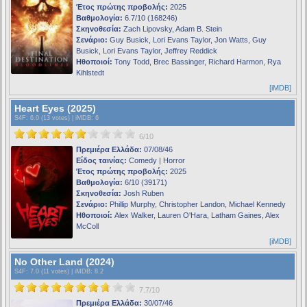
Έτος πρώτης προβολής:
2025
Βαθμολογία:
6.7/10 (168246)
Σκηνοθεσία:
Zach Lipovsky, Adam B. Stein
Σενάριο:
Guy Busick, Lori Evans Taylor, Jon Watts, Guy
Busick, Lori Evans Taylor, Jeffrey Reddick
Ηθοποιοί:
Tony Todd, Brec Bassinger, Richard Harmon, Rya
Kihlstedt
[iMDB]
Heart Eyes (2025)
S4F
: 6.0 (13 votes) |
iMDB
: 6
6/10
Πρεμιέρα Ελλάδα:
07/08/46
Είδος ταινίας:
Comedy | Horror
Έτος πρώτης προβολής:
2025
Βαθμολογία:
6/10 (39171)
Σκηνοθεσία:
Josh Ruben
Σενάριο:
Phillip Murphy, Christopher Landon, Michael Kennedy
Ηθοποιοί:
Alex Walker, Lauren O'Hara, Latham Gaines, Alex
McColl
[iMDB]
No Other Land (2024)
S4F
: 7.0 (11 votes) |
iMDB
: 8.2
7.7/10
Πρεμιέρα Ελλάδα:
30/07/46