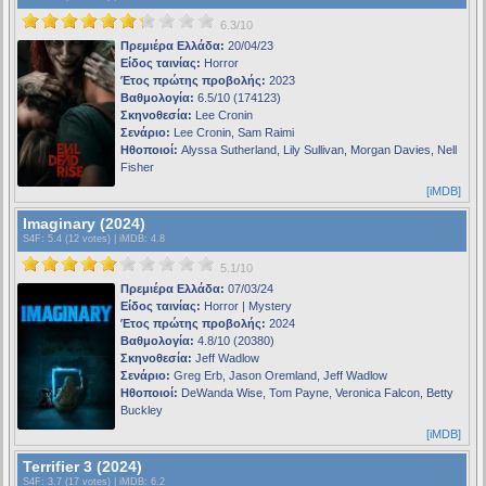
6.3/10
Πρεμιέρα Ελλάδα:
20/04/23
Είδος ταινίας:
Horror
Έτος πρώτης προβολής:
2023
Βαθμολογία:
6.5/10 (174123)
Σκηνοθεσία:
Lee Cronin
Σενάριο:
Lee Cronin, Sam Raimi
Ηθοποιοί:
Alyssa Sutherland, Lily Sullivan, Morgan Davies, Nell
Fisher
[iMDB]
Imaginary (2024)
S4F
: 5.4 (12 votes) |
iMDB
: 4.8
5.1/10
Πρεμιέρα Ελλάδα:
07/03/24
Είδος ταινίας:
Horror | Mystery
Έτος πρώτης προβολής:
2024
Βαθμολογία:
4.8/10 (20380)
Σκηνοθεσία:
Jeff Wadlow
Σενάριο:
Greg Erb, Jason Oremland, Jeff Wadlow
Ηθοποιοί:
DeWanda Wise, Tom Payne, Veronica Falcon, Betty
Buckley
[iMDB]
Terrifier 3 (2024)
S4F
: 3.7 (17 votes) |
iMDB
: 6.2