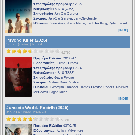
Έτος πρώτης προβολής:
2025
Βαθμολογία:
6.4/10 (3083)
Σκηνοθεσία:
Jan-Ole Gerster
Σενάριο:
Jan-Ole Gerster, Jan-Ole Gerster
Ηθοποιοί:
Sam Riley, Stacy Martin, Jack Farthing, Dylan Torrell
[iMDB]
Psycho Killer (2026)
S4F
: 4.3 (4 votes) |
iMDB
: 4.8
4.7/10
Πρεμιέρα Ελλάδα:
20/08/47
Είδος ταινίας:
Crime | Drama
Έτος πρώτης προβολής:
2026
Βαθμολογία:
4.8/10 (5853)
Σκηνοθεσία:
Gavin Polone
Σενάριο:
Andrew Kevin Walker
Ηθοποιοί:
Georgina Campbell, James Preston Rogers, Malcolm
McDowell, Logan Miller
[iMDB]
Jurassic World: Rebirth (2025)
S4F
: 5.1 (37 votes) |
iMDB
: 5.8
5.3/10
Πρεμιέρα Ελλάδα:
03/07/25
Είδος ταινίας:
Action | Adventure