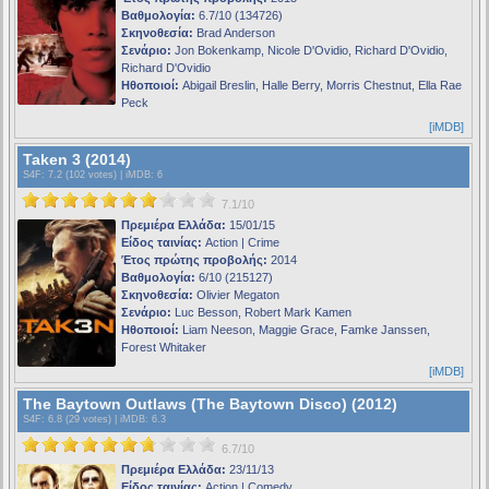
Βαθμολογία:
6.7/10 (134726)
Σκηνοθεσία:
Brad Anderson
Σενάριο:
Jon Bokenkamp, Nicole D'Ovidio, Richard D'Ovidio,
Richard D'Ovidio
Ηθοποιοί:
Abigail Breslin, Halle Berry, Morris Chestnut, Ella Rae
Peck
[iMDB]
Taken 3 (2014)
S4F
: 7.2 (102 votes) |
iMDB
: 6
7.1/10
Πρεμιέρα Ελλάδα:
15/01/15
Είδος ταινίας:
Action | Crime
Έτος πρώτης προβολής:
2014
Βαθμολογία:
6/10 (215127)
Σκηνοθεσία:
Olivier Megaton
Σενάριο:
Luc Besson, Robert Mark Kamen
Ηθοποιοί:
Liam Neeson, Maggie Grace, Famke Janssen,
Forest Whitaker
[iMDB]
The Baytown Outlaws (The Baytown Disco) (2012)
S4F
: 6.8 (29 votes) |
iMDB
: 6.3
6.7/10
Πρεμιέρα Ελλάδα:
23/11/13
Είδος ταινίας:
Action | Comedy