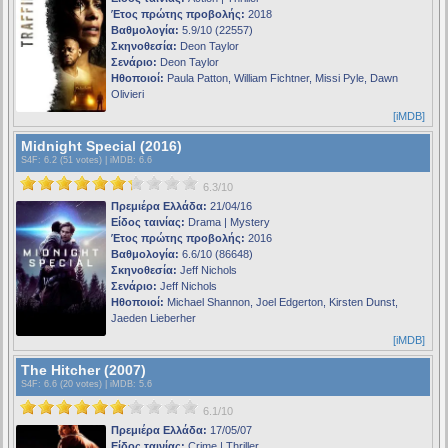
Έτος πρώτης προβολής:
2018
Βαθμολογία:
5.9/10 (22557)
Σκηνοθεσία:
Deon Taylor
Σενάριο:
Deon Taylor
Ηθοποιοί:
Paula Patton, William Fichtner, Missi Pyle, Dawn
Olivieri
[iMDB]
Midnight Special (2016)
S4F
: 6.2 (51 votes) |
iMDB
: 6.6
6.3/10
Πρεμιέρα Ελλάδα:
21/04/16
Είδος ταινίας:
Drama | Mystery
Έτος πρώτης προβολής:
2016
Βαθμολογία:
6.6/10 (86648)
Σκηνοθεσία:
Jeff Nichols
Σενάριο:
Jeff Nichols
Ηθοποιοί:
Michael Shannon, Joel Edgerton, Kirsten Dunst,
Jaeden Lieberher
[iMDB]
The Hitcher (2007)
S4F
: 6.6 (20 votes) |
iMDB
: 5.6
6.1/10
Πρεμιέρα Ελλάδα:
17/05/07
Είδος ταινίας:
Crime | Thriller