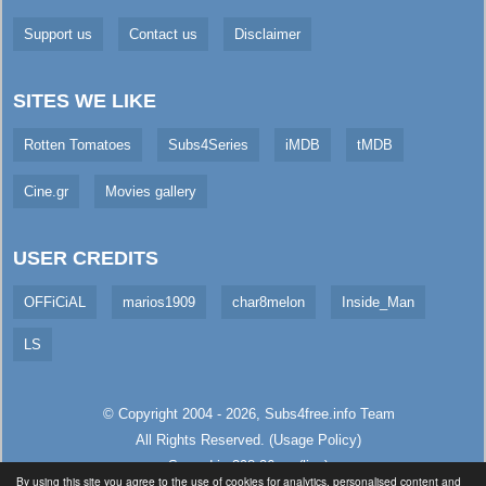
Support us
Contact us
Disclaimer
SITES WE LIKE
Rotten Tomatoes
Subs4Series
iMDB
tMDB
Cine.gr
Movies gallery
USER CREDITS
OFFiCiAL
marios1909
char8melon
Inside_Man
LS
© Copyright 2004 - 2026,
Subs4free.info
Team
All Rights Reserved. (
Usage Policy
)
Served in 398.26ms (live)
By using this site you agree to the use of cookies for analytics, personalised content and