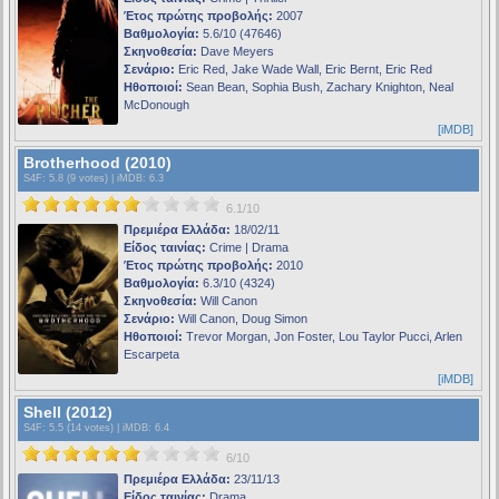
Έτος πρώτης προβολής:
2007
Βαθμολογία:
5.6/10 (47646)
Σκηνοθεσία:
Dave Meyers
Σενάριο:
Eric Red, Jake Wade Wall, Eric Bernt, Eric Red
Ηθοποιοί:
Sean Bean, Sophia Bush, Zachary Knighton, Neal
McDonough
[iMDB]
Brotherhood (2010)
S4F
: 5.8 (9 votes) |
iMDB
: 6.3
6.1/10
Πρεμιέρα Ελλάδα:
18/02/11
Είδος ταινίας:
Crime | Drama
Έτος πρώτης προβολής:
2010
Βαθμολογία:
6.3/10 (4324)
Σκηνοθεσία:
Will Canon
Σενάριο:
Will Canon, Doug Simon
Ηθοποιοί:
Trevor Morgan, Jon Foster, Lou Taylor Pucci, Arlen
Escarpeta
[iMDB]
Shell (2012)
S4F
: 5.5 (14 votes) |
iMDB
: 6.4
6/10
Πρεμιέρα Ελλάδα:
23/11/13
Είδος ταινίας:
Drama