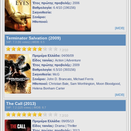
Έτος πρώτης προβολής:
2006
Βαθμολογία:
6.4/10 (196156)
Σκηνοθεσία:
Σενάριο:
Ηθοποιοί:
[iMDB]
Terminator Salvation (2009)
S4F
: 7.3 (91 votes) |
iMDB
: 6.5
7.2/10
Πρεμιέρα Ελλάδα:
04/06/09
Είδος ταινίας:
Action | Adventure
Έτος πρώτης προβολής:
2009
Βαθμολογία:
6.5/10 (393156)
Σκηνοθεσία:
McG
Σενάριο:
John D. Brancato, Michael Ferris
Ηθοποιοί:
Christian Bale, Sam Worthington, Moon Bloodgood,
Helena Bonham Carter
[iMDB]
The Call (2013)
S4F
: 7.2 (125 votes) |
iMDB
: 6.7
7.2/10
Πρεμιέρα Ελλάδα:
09/05/13
Είδος ταινίας:
Drama | Thriller
Έτος πρώτης προβολής:
2013