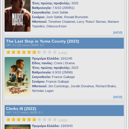
Έτος πρώτης προβολής:
2025
Βαθμολογία:
7.6/10 (205951)
Σκηνοθεσία:
Josh Safdie
Σενάριο:
Josh Safdie, Ronald Bronstein
Ηθοποιοί:
Timothee Chalamet, Larry 'Ratso' Sloman, Mariann
Tepedino, Odessa A'zion
[iMDB]
The Last Stop in Yuma County (2023)
S4F
: 6.1 (18 votes) |
iMDB
: 6.9
6.4/10
Πρεμιέρα Ελλάδα:
10/11/45
Είδος ταινίας:
Crime | Drama
Έτος πρώτης προβολής:
2023
Βαθμολογία:
6.9/10 (25696)
Σκηνοθεσία:
Francis Galluppi
Σενάριο:
Francis Galluppi
Ηθοποιοί:
Jim Cummings, Jocelin Donahue, Richard Brake,
Nicholas Logan
[iMDB]
Clerks III (2022)
S4F
: 5.4 (7 votes) |
iMDB
: 6.2
5.9/10
Πρεμιέρα Ελλάδα:
13/03/43