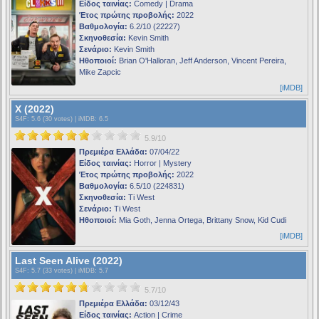
Είδος ταινίας:
Comedy | Drama
Έτος πρώτης προβολής:
2022
Βαθμολογία:
6.2/10 (22227)
Σκηνοθεσία:
Kevin Smith
Σενάριο:
Kevin Smith
Ηθοποιοί:
Brian O'Halloran, Jeff Anderson, Vincent Pereira,
Mike Zapcic
[iMDB]
X (2022)
S4F
: 5.6 (30 votes) |
iMDB
: 6.5
5.9/10
Πρεμιέρα Ελλάδα:
07/04/22
Είδος ταινίας:
Horror | Mystery
Έτος πρώτης προβολής:
2022
Βαθμολογία:
6.5/10 (224831)
Σκηνοθεσία:
Ti West
Σενάριο:
Ti West
Ηθοποιοί:
Mia Goth, Jenna Ortega, Brittany Snow, Kid Cudi
[iMDB]
Last Seen Alive (2022)
S4F
: 5.7 (33 votes) |
iMDB
: 5.7
5.7/10
Πρεμιέρα Ελλάδα:
03/12/43
Είδος ταινίας:
Action | Crime