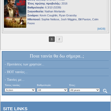
Έτος πρώτης προβολής:
2016
Βαθμολογία:
6.3/10 (5339)
Σκηνοθεσία:
Nathan Morlando
Σενάριο:
Kevin Coughlin, Ryan Grassby
Ηθοποιοί:
Sophie Nelisse, Josh Wiggins, Bill Paxton, Colm
Feore
[iMDB]
1
2
Ποια ταινία θα δω σήμερα..;
- Προτάσεις των χρηστών...
- HOT ταινίες...
- Ταινίες με...
Τύπος ταινίας:
Βαθμολογία:
Έτος:
SITE LINKS