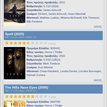
Έτος πρώτης προβολής:
2021
Βαθμολογία:
5.7/10 (9116)
Σκηνοθεσία:
James Ashcroft
Σενάριο:
Eli Kent, James Ashcroft, Owen Marshall
Ηθοποιοί:
Matthias Luafutu, Miriama McDowell, Erik Thomson,
Billy Paratene
[iMDB]
Spell (2020)
S4F
: 5.6 (11 votes) |
iMDB
: 5.5
5.6/10
Πρεμιέρα Ελλάδα:
30/04/41
Είδος ταινίας:
Horror | Thriller
Έτος πρώτης προβολής:
2020
Βαθμολογία:
5.5/10 (10814)
Σκηνοθεσία:
Mark Tonderai
Σενάριο:
Kurt Wimmer
Ηθοποιοί:
Omari Hardwick, Loretta Devine, Lorraine Burroughs,
Hannah Gonera
[iMDB]
The Hills Have Eyes (2006)
S4F
: 7.7 (26 votes) |
iMDB
: 6.4
7.2/10
Πρεμιέρα Ελλάδα:
06/07/06
Είδος ταινίας:
Horror | Thriller