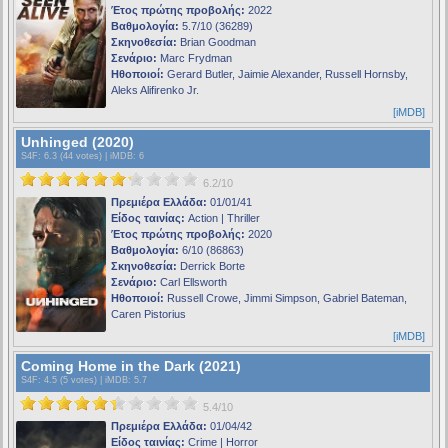
Έτος πρώτης προβολής:
2022
Βαθμολογία:
5.7/10 (36289)
Σκηνοθεσία:
Brian Goodman
Σενάριο:
Marc Frydman
Ηθοποιοί:
Gerard Butler, Jaimie Alexander, Russell Hornsby,
Aleks Alifirenko Jr.
[iMDB]
Unhinged (2020)
S4F
: 6.3 (44 votes) |
iMDB
: 6
6.2/10
Πρεμιέρα Ελλάδα:
01/01/41
Είδος ταινίας:
Action | Thriller
Έτος πρώτης προβολής:
2020
Βαθμολογία:
6/10 (86863)
Σκηνοθεσία:
Derrick Borte
Σενάριο:
Carl Ellsworth
Ηθοποιοί:
Russell Crowe, Jimmi Simpson, Gabriel Bateman,
Caren Pistorius
[iMDB]
Coming Home in the Dark (2021)
S4F
: 4.5 (5 votes) |
iMDB
: 5.7
5.4/10
Πρεμιέρα Ελλάδα:
01/04/42
Είδος ταινίας:
Crime | Horror