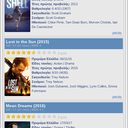
Έτος πρώτης προβολής:
2012
Βαθμολογία:
6.4/10 (1907)
Σκηνοθεσία:
Scott Graham
Σενάριο:
Scott Graham
Ηθοποιοί:
Chloe Pirrie, Tam Dean Burn, Morven Christie, Iain
De Caestecker
[iMDB]
Lost in the Sun (2015)
S4F
: 5.0 (10 votes) |
iMDB
: 6
5.6/10
Πρεμιέρα Ελλάδα:
06/11/15
Είδος ταινίας:
Action | Drama
Έτος πρώτης προβολής:
2015
Βαθμολογία:
6/10 (4630)
Σκηνοθεσία:
Trey Nelson
Σενάριο:
Trey Nelson
Ηθοποιοί:
Josh Duhamel, Josh Wiggins, Lynn Collins, Emma
Fuhrmann
[iMDB]
Mean Dreams (2016)
S4F
: 4.7 (15 votes) |
iMDB
: 6.3
5.5/10
Πρεμιέρα Ελλάδα:
17/03/17
Είδος ταινίας:
Drama | Thriller