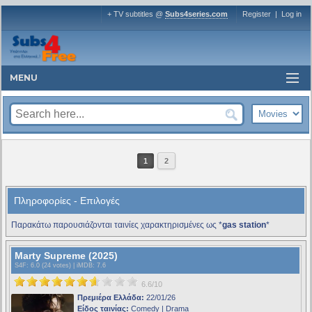
+ TV subtitles @
Subs4series.com
Register
|
Log in
MENU
1
2
Πληροφορίες - Επιλογές
Παρακάτω παρουσιάζονται ταινίες χαρακτηρισμένες ως *
gas station
*
Marty Supreme (2025)
S4F
: 6.0 (24 votes) |
iMDB
: 7.6
6.6/10
Πρεμιέρα Ελλάδα:
22/01/26
Είδος ταινίας:
Comedy | Drama