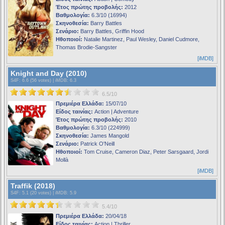
Έτος πρώτης προβολής:
2012
Βαθμολογία:
6.3/10 (16994)
Σκηνοθεσία:
Barry Battles
Σενάριο:
Barry Battles, Griffin Hood
Ηθοποιοί:
Natalie Martinez, Paul Wesley, Daniel Cudmore,
Thomas Brodie-Sangster
[iMDB]
Knight and Day (2010)
S4F
: 6.6 (56 votes) |
iMDB
: 6.3
6.5/10
Πρεμιέρα Ελλάδα:
15/07/10
Είδος ταινίας:
Action | Adventure
Έτος πρώτης προβολής:
2010
Βαθμολογία:
6.3/10 (224999)
Σκηνοθεσία:
James Mangold
Σενάριο:
Patrick O'Neill
Ηθοποιοί:
Tom Cruise, Cameron Diaz, Peter Sarsgaard, Jordi
Mollà
[iMDB]
Traffik (2018)
S4F
: 5.1 (20 votes) |
iMDB
: 5.9
5.4/10
Πρεμιέρα Ελλάδα:
20/04/18
Είδος ταινίας:
Action | Thriller