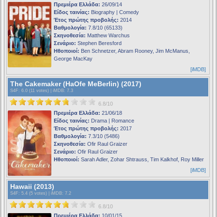
Πρεμιέρα Ελλάδα:
26/09/14
Είδος ταινίας:
Biography | Comedy
Έτος πρώτης προβολής:
2014
Βαθμολογία:
7.8/10 (65133)
Σκηνοθεσία:
Matthew Warchus
Σενάριο:
Stephen Beresford
Ηθοποιοί:
Ben Schnetzer, Abram Rooney, Jim McManus,
George MacKay
[iMDB]
The Cakemaker (HaOfe MeBerlin) (2017)
S4F
: 6.0 (11 votes) |
iMDB
: 7.3
6.8/10
Πρεμιέρα Ελλάδα:
21/06/18
Είδος ταινίας:
Drama | Romance
Έτος πρώτης προβολής:
2017
Βαθμολογία:
7.3/10 (5486)
Σκηνοθεσία:
Ofir Raul Graizer
Σενάριο:
Ofir Raul Graizer
Ηθοποιοί:
Sarah Adler, Zohar Shtrauss, Tim Kalkhof, Roy Miller
[iMDB]
Hawaii (2013)
S4F
: 5.4 (5 votes) |
iMDB
: 7.2
6.8/10
Πρεμιέρα Ελλάδα:
10/01/15