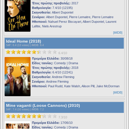
Έτος πρώτης προβολής:
2017
Βαθμολογία:
7.4/10 (12195)
Σκηνοθεσία:
Albert Dupontel
Σενάριο:
Albert Dupontel, Pierre Lemaitre, Pierre Lemaitre
Ηθοποιοί:
Nahuel Perez Biscayart, Albert Dupontel, Laurent
Lafitte, Niels Arestrup
[iMDB]
Ideal Home (2018)
S4F
: 6.4 (13 votes) |
iMDB
: 6.4
6.4/10
Πρεμιέρα Ελλάδα:
30/08/18
Είδος ταινίας:
Comedy | Drama
Έτος πρώτης προβολής:
2018
Βαθμολογία:
6.4/10 (12241)
Σκηνοθεσία:
Andrew Fleming
Σενάριο:
Andrew Fleming
Ηθοποιοί:
Paul Rudd, Kate Walsh, Alison Pill, Jake McDorman
[iMDB]
Mine vaganti (Loose Cannons) (2010)
S4F
: 7.4 (10 votes) |
iMDB
: 7.2
7.3/10
Πρεμιέρα Ελλάδα:
17/06/10
Είδος ταινίας:
Comedy | Drama