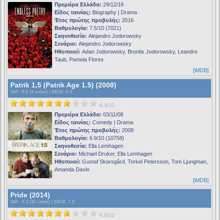
Πρεμιέρα Ελλάδα:
29/12/16
Είδος ταινίας:
Biography | Drama
Έτος πρώτης προβολής:
2016
Βαθμολογία:
7.5/10 (7021)
Σκηνοθεσία:
Alejandro Jodorowsky
Σενάριο:
Alejandro Jodorowsky
Ηθοποιοί:
Adan Jodorowsky, Brontis Jodorowsky, Leandro
Taub, Pamela Flores
[iMDB]
Patrik 1,5 (Patrik Age 1.5) (2008)
S4F
: 6.8 (4 votes) |
iMDB
: 6.9
6.9/10
Πρεμιέρα Ελλάδα:
03/11/08
Είδος ταινίας:
Comedy | Drama
Έτος πρώτης προβολής:
2008
Βαθμολογία:
6.9/10 (10758)
Σκηνοθεσία:
Ella Lemhagen
Σενάριο:
Michael Druker, Ella Lemhagen
Ηθοποιοί:
Gustaf Skarsgård, Torkel Petersson, Tom Ljungman,
Amanda Davin
[iMDB]
Pride (2014)
S4F
: 6.3 (30 votes) |
iMDB
: 7.8
6.8/10