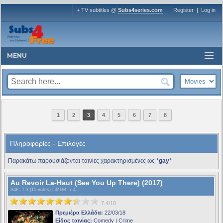
+ TV subtitles @
Subs4series.com
Register
|
Log in
MENU
1
2
3
4
5
6
7
8
Πληροφορίες - Επιλογές
Παρακάτω παρουσιάζονται ταινίες χαρακτηρισμένες ως *
gay
*
Au Revoir La-Haut (See You Up There) (2017)
S4F
: 7.3 (15 votes) |
iMDB
: 7.4
7.4/10
Πρεμιέρα Ελλάδα:
22/03/18
Είδος ταινίας:
Comedy | Crime