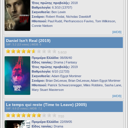
Έτος πρώτης προβολής:
2018
Βαθμολογία:
6.3/10 (13707)
Σκηνοθεσία:
Ben Lewin
Σενάριο:
Robert Rodat, Nicholas Dawidoff
Ηθοποιοί:
Paul Rudd, Pierfrancesco Favino, Tom Wilkinson,
Connie Nielsen
[iMDB]
Daniel Isn't Real (2019)
S4F
: 5.2 (13 votes) |
iMDB
: 6
5.6/10
Πρεμιέρα Ελλάδα:
06/06/40
Είδος ταινίας:
Drama | Fantasy
Έτος πρώτης προβολής:
2019
Βαθμολογία:
6/10 (11733)
Σκηνοθεσία:
Adam Egypt Mortimer
Σενάριο:
Brian DeLeeuw, Brian DeLeeuw, Adam Egypt Mortimer
Ηθοποιοί:
Patrick Schwarzenegger, Miles Robbins, Sasha Lane,
Mary Stuart Masterson
[iMDB]
Le temps qui reste (Time to Leave) (2005)
S4F
: 6.6 (5 votes) |
iMDB
: 7.1
7/10
Πρεμιέρα Ελλάδα:
22/09/05
Είδος ταινίας:
Drama