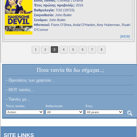
Είδος ταινίας:
Comedy | Drama
Έτος πρώτης προβολής:
2016
Βαθμολογία:
7/10 (18723)
Σκηνοθεσία:
John Butler
Σενάριο:
John Butler
Ηθοποιοί:
Fionn O'Shea, Ardal O'Hanlon, Amy Huberman, Ruairi
O'Connor
[iMDB]
1
2
3
4
5
6
7
8
Ποια ταινία θα δω σήμερα..;
- Προτάσεις των χρηστών...
- HOT ταινίες...
- Ταινίες με...
Τύπος ταινίας:
Βαθμολογία:
Έτος:
SITE LINKS