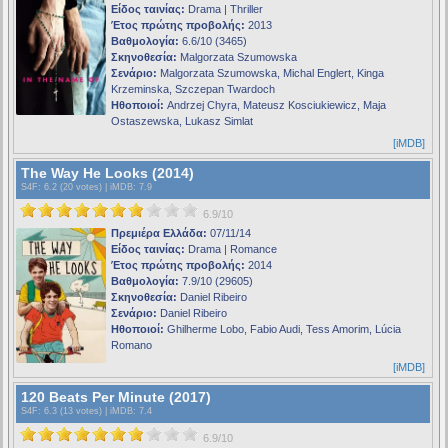
Είδος ταινίας:
Drama | Thriller
Έτος πρώτης προβολής:
2013
Βαθμολογία:
6.6/10 (3465)
Σκηνοθεσία:
Malgorzata Szumowska
Σενάριο:
Malgorzata Szumowska, Michal Englert, Kinga
Krzeminska, Szczepan Twardoch
Ηθοποιοί:
Andrzej Chyra, Mateusz Kosciukiewicz, Maja
Ostaszewska, Lukasz Simlat
[iMDB]
The Way He Looks (2014)
S4F
: 6.2 (20 votes) |
iMDB
: 7.9
6.9/10
Πρεμιέρα Ελλάδα:
07/11/14
Είδος ταινίας:
Drama | Romance
Έτος πρώτης προβολής:
2014
Βαθμολογία:
7.9/10 (29605)
Σκηνοθεσία:
Daniel Ribeiro
Σενάριο:
Daniel Ribeiro
Ηθοποιοί:
Ghilherme Lobo, Fabio Audi, Tess Amorim, Lúcia
Romano
[iMDB]
120 Beats Per Minute (2017)
S4F
: 6.3 (13 votes) |
iMDB
: 7.4
6.9/10