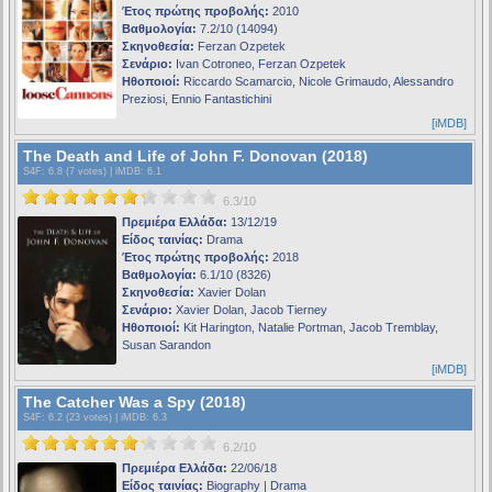
Έτος πρώτης προβολής:
2010
Βαθμολογία:
7.2/10 (14094)
Σκηνοθεσία:
Ferzan Ozpetek
Σενάριο:
Ivan Cotroneo, Ferzan Ozpetek
Ηθοποιοί:
Riccardo Scamarcio, Nicole Grimaudo, Alessandro
Preziosi, Ennio Fantastichini
[iMDB]
The Death and Life of John F. Donovan (2018)
S4F
: 6.8 (7 votes) |
iMDB
: 6.1
6.3/10
Πρεμιέρα Ελλάδα:
13/12/19
Είδος ταινίας:
Drama
Έτος πρώτης προβολής:
2018
Βαθμολογία:
6.1/10 (8326)
Σκηνοθεσία:
Xavier Dolan
Σενάριο:
Xavier Dolan, Jacob Tierney
Ηθοποιοί:
Kit Harington, Natalie Portman, Jacob Tremblay,
Susan Sarandon
[iMDB]
The Catcher Was a Spy (2018)
S4F
: 6.2 (23 votes) |
iMDB
: 6.3
6.2/10
Πρεμιέρα Ελλάδα:
22/06/18
Είδος ταινίας:
Biography | Drama