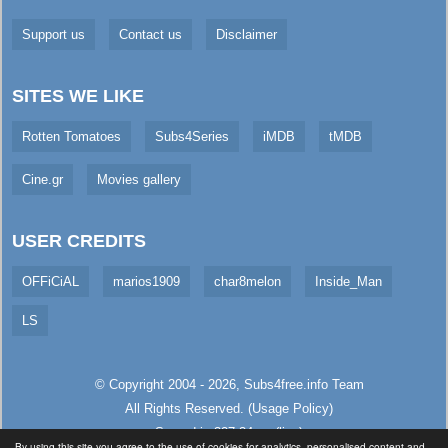
Support us
Contact us
Disclaimer
SITES WE LIKE
Rotten Tomatoes
Subs4Series
iMDB
tMDB
Cine.gr
Movies gallery
USER CREDITS
OFFiCiAL
marios1909
char8melon
Inside_Man
LS
© Copyright 2004 - 2026,
Subs4free.info
Team
All Rights Reserved. (
Usage Policy
)
Served in 327.34ms (live)
By using this site you agree to the use of cookies for analytics, personalised content and