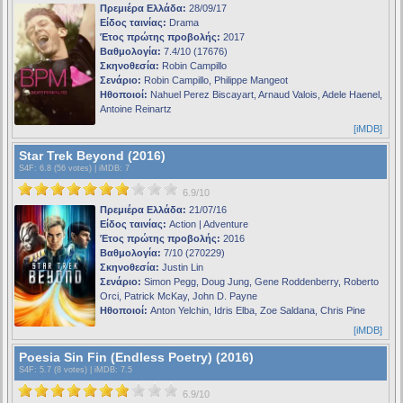
Πρεμιέρα Ελλάδα:
28/09/17
Είδος ταινίας:
Drama
Έτος πρώτης προβολής:
2017
Βαθμολογία:
7.4/10 (17676)
Σκηνοθεσία:
Robin Campillo
Σενάριο:
Robin Campillo, Philippe Mangeot
Ηθοποιοί:
Nahuel Perez Biscayart, Arnaud Valois, Adele Haenel,
Antoine Reinartz
[iMDB]
Star Trek Beyond (2016)
S4F
: 6.8 (56 votes) |
iMDB
: 7
6.9/10
Πρεμιέρα Ελλάδα:
21/07/16
Είδος ταινίας:
Action | Adventure
Έτος πρώτης προβολής:
2016
Βαθμολογία:
7/10 (270229)
Σκηνοθεσία:
Justin Lin
Σενάριο:
Simon Pegg, Doug Jung, Gene Roddenberry, Roberto
Orci, Patrick McKay, John D. Payne
Ηθοποιοί:
Anton Yelchin, Idris Elba, Zoe Saldana, Chris Pine
[iMDB]
Poesia Sin Fin (Endless Poetry) (2016)
S4F
: 5.7 (8 votes) |
iMDB
: 7.5
6.9/10