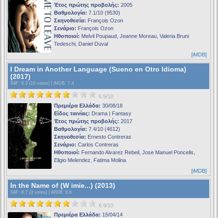
Έτος πρώτης προβολής:
2005
Βαθμολογία:
7.1/10 (9530)
Σκηνοθεσία:
François Ozon
Σενάριο:
François Ozon
Ηθοποιοί:
Melvil Poupaud, Jeanne Moreau, Valeria Bruni
Tedeschi, Daniel Duval
[iMDB]
I Dream in Another Language (Sueno en Otro Idioma)
(2017)
S4F
: 6.3 (10 votes) |
iMDB
: 7.4
6.9/10
Πρεμιέρα Ελλάδα:
30/08/18
Είδος ταινίας:
Drama | Fantasy
Έτος πρώτης προβολής:
2017
Βαθμολογία:
7.4/10 (4612)
Σκηνοθεσία:
Ernesto Contreras
Σενάριο:
Carlos Contreras
Ηθοποιοί:
Fernando Alvarez Rebeil, Jose Manuel Poncelis,
Eligio Melendez, Fatima Molina
[iMDB]
In the Name of (W imie...) (2013)
S4F
: 8.7 (3 votes) |
iMDB
: 6.6
6.9/10
Πρεμιέρα Ελλάδα:
15/04/14