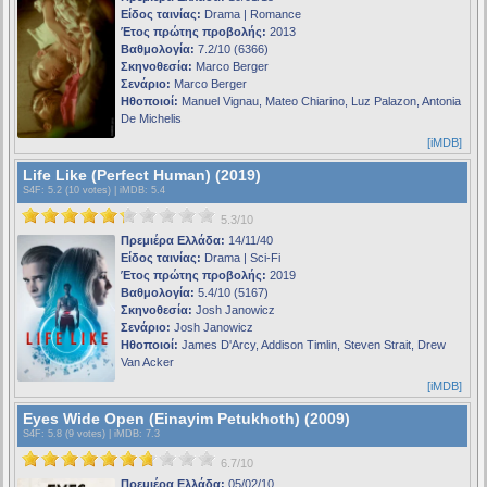
Είδος ταινίας:
Drama | Romance
Έτος πρώτης προβολής:
2013
Βαθμολογία:
7.2/10 (6366)
Σκηνοθεσία:
Marco Berger
Σενάριο:
Marco Berger
Ηθοποιοί:
Manuel Vignau, Mateo Chiarino, Luz Palazon, Antonia
De Michelis
[iMDB]
Life Like (Perfect Human) (2019)
S4F
: 5.2 (10 votes) |
iMDB
: 5.4
5.3/10
Πρεμιέρα Ελλάδα:
14/11/40
Είδος ταινίας:
Drama | Sci-Fi
Έτος πρώτης προβολής:
2019
Βαθμολογία:
5.4/10 (5167)
Σκηνοθεσία:
Josh Janowicz
Σενάριο:
Josh Janowicz
Ηθοποιοί:
James D'Arcy, Addison Timlin, Steven Strait, Drew
Van Acker
[iMDB]
Eyes Wide Open (Einayim Petukhoth) (2009)
S4F
: 5.8 (9 votes) |
iMDB
: 7.3
6.7/10
Πρεμιέρα Ελλάδα:
05/02/10