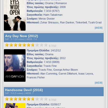
Είδος ταινίας:
Drama | Romance
Έτος πρώτης προβολής:
2009
Βαθμολογία:
7.3/10 (6767)
Σκηνοθεσία:
Haim Tabakman
Σενάριο:
Merav Doster
Ηθοποιοί:
Zohar Shtrauss, Ran Danker, Tinkerbell, Tzahi Grad
[iMDB]
Any Day Now (2012)
S4F
: 5.7 (10 votes) |
iMDB
: 7.4
6.7/10
Πρεμιέρα Ελλάδα:
14/12/12
Είδος ταινίας:
Drama
Έτος πρώτης προβολής:
2012
Βαθμολογία:
7.4/10 (6809)
Σκηνοθεσία:
Travis Fine
Σενάριο:
Travis Fine, George Arthur Bloom
Ηθοποιοί:
Alan Cumming, Garret Dillahunt, Isaac Leyva,
Frances Fisher
[iMDB]
Handsome Devil (2016)
S4F
: 5.8 (5 votes) |
iMDB
: 7
6.7/10
Πρεμιέρα Ελλάδα:
02/06/17