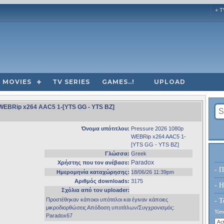
+ T
MOVIES
TV SERIES
GAMES..!
UPLOAD
p WEBRip x264 AAC5 1-[YTS GG - YTS BZ]
Όνομα υπότιτλου:
Pressure 2026 1080p
WEBRip x264 AAC5 1-
[YTS GG - YTS BZ]
Γλώσσα:
Greek
Paradox
Χρήστης που τον ανέβασε:
- Π
Ημερομηνία καταχώρησης:
18/06/26 11:39pm
Αριθμός downloads:
3175
- H
Σχόλια από τον uploader:
Προστέθηκαν κάποιοι υπότιτλοι και έγιναν κάποιες
- Τ
μικροδιορθώσεις Απόδοση υποτίτλων/Συγχρονισμός:
Τύπο
Paradox67