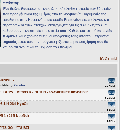
Υπόθεση:
Ένα θρίλερ βασισμένο στην εκπληκτική αληθινή ιστορία των 72 ωρών
που προηγήθηκαν της Ημέρας από τη Νορμανδία. Παραμονές της
απόβασης στην Νορμανδία, μια ομάδα Βρετανών μετεωρολόγων και
στρατιωτικών αξιωματούχων συνεργάζεται για τις συνθήκες που θα
καθορίσουν την επιτυχία της επιχείρησης. Καθώς μια ισχυρή καταιγίδα
πλησιάζει και ο χρόνος πιέζει, οι αποφάσεις τους αποκτούν τεράστια
σημασία, αφού από την πρόγνωσή εξαρτάται μια επιχείρηση που θα
καθορίσει ακόμα και την έκβαση του πολέμου.
[iMDB link]
4-KNiVES
ubtitle by
Paradox
267
DLs
DL DDP5 1 Atmos DV HDR H 265-WarRunsOnWeather
820
DLs
5 1 H 264-KyoGo
81
DLs
5 1 x265-NeoNoir
94
DLs
[YTS GG - YTS BZ]