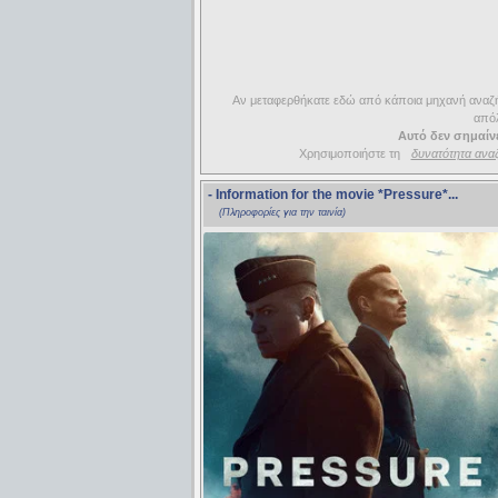
Αν μεταφερθήκατε εδώ από κάποια μηχανή αναζήτ
απόλ
Αυτό δεν σημαίνε
Χρησιμοποιήστε τη
δυνατότητα ανα
- Information for the movie
*Pressure*
...
(Πληροφορίες για την ταινία)