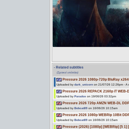
- Related subtitles
(Σχετικοί υπότιτλοι)
Pressure 2026 1080p-720p BluRay x26
Uploaded by
dark_unicorn
on 21/07/26 12:26pm - A s
Pressure 2026 REPACK 2160p iT WEB-
Uploaded by
Paradox
on 19/06/26 03:32pm
Pressure 2026 720p AMZN WEB-DL DDP
Uploaded by
Bobcat89
on 16/06/26 10:15am
Pressure 2026 1080p WEBRip 10Bit DDP
Uploaded by
Bobcat89
on 16/06/26 10:15am
Pressure (2026) [1080p] [WEBRip] [5 1] 