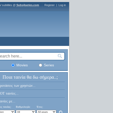
V subtitles @
Subs4series.com
Register
|
Log in
Movies
Series
Ποια ταινία θα δω σήμερα..;
ροτάσεις των χρηστών...
OT ταινίες...
αινίες με...
ς ταινίας:
Βαθμολογία:
Έτος: