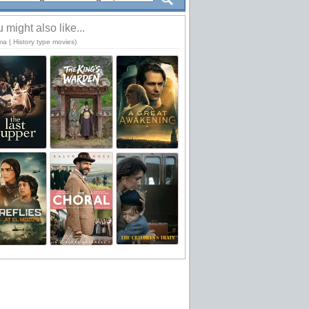
 might also like...
ma | History type movies)