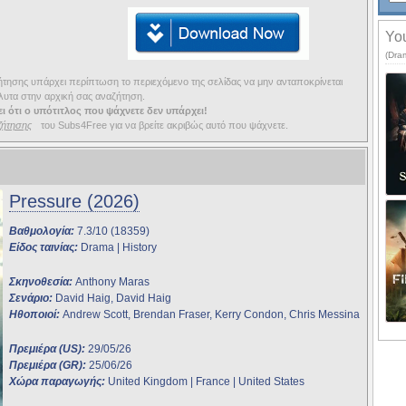
You
(Dra
ησης υπάρχει περίπτωση το περιεχόμενο της σελίδας να μην ανταποκρίνεται
υτα στην αρχική σας αναζήτηση.
ι ότι ο υπότιτλος που ψάχνετε δεν υπάρχει!
ζήτησης
του Subs4Free για να βρείτε ακριβώς αυτό που ψάχνετε.
Pressure (2026)
Βαθμολογία:
7.3/10 (18359)
Είδος ταινίας:
Drama | History
Σκηνοθεσία:
Anthony Maras
Σενάριο:
David Haig, David Haig
Ηθοποιοί:
Andrew Scott, Brendan Fraser, Kerry Condon, Chris Messina
Πρεμιέρα (US):
29/05/26
Πρεμιέρα (GR):
25/06/26
Χώρα παραγωγής:
United Kingdom | France | United States