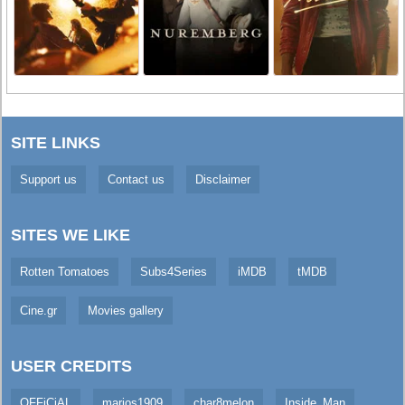
SITE LINKS
Support us
Contact us
Disclaimer
SITES WE LIKE
Rotten Tomatoes
Subs4Series
iMDB
tMDB
Cine.gr
Movies gallery
USER CREDITS
OFFiCiAL
marios1909
char8melon
Inside_Man