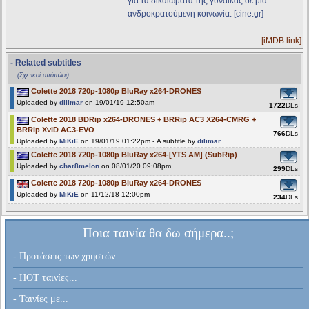
για τα δικαιώματα της γυναίκας σε μια
ανδροκρατούμενη κοινωνία. [cine.gr]
[iMDB link]
- Related subtitles
(Σχετικοί υπότιτλοι)
Colette 2018 720p-1080p BluRay x264-DRONES
Uploaded by
dilimar
on 19/01/19 12:50am
1722
DLs
Colette 2018 BDRip x264-DRONES + BRRip AC3 X264-CMRG +
BRRip XviD AC3-EVO
766
DLs
Uploaded by
MiKiE
on 19/01/19 01:22pm - A subtitle by
dilimar
Colette 2018 720p-1080p BluRay x264-[YTS AM] (SubRip)
Uploaded by
char8melon
on 08/01/20 09:08pm
299
DLs
Colette 2018 720p-1080p BluRay x264-DRONES
Uploaded by
MiKiE
on 11/12/18 12:00pm
234
DLs
Ποια ταινία θα δω σήμερα..;
- Προτάσεις των χρηστών...
- HOT ταινίες...
- Ταινίες με...