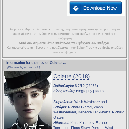
Αν μεταφερθήκατε εδώ από κάποια μηχανή αναζήτησης υπάρχει περίπτωση το
περιεχόμενο της σελίδας να μην ανταποκρίνεται απόλυτα στην αρχική σας
αναζήτηση.
Αυτό δεν σημαίνει ότι ο υπότιτλος που ψάχνετε δεν υπάρχει!
Χρησιμοποιήστε τη
δυνατότητα αναζήτησης
του Subs4Free για να βρείτε ακριβώς
αυτό που ψάχνετε.
- Information for the movie
*Colette*
...
(Πληροφορίες για την ταινία)
Colette (2018)
Βαθμολογία:
6.7/10 (28158)
Είδος ταινίας:
Biography | Drama
Σκηνοθεσία:
Wash Westmoreland
Σενάριο:
Richard Glatzer, Wash
Westmoreland, Rebecca Lenkiewicz, Richard
Glatzer
Ηθοποιοί:
Keira Knightley, Eleanor
Tomlinson, Fiona Shaw, Dominic West