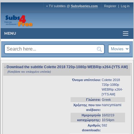
+ TV subtitles @
Subs4series.com
Register
|
Log in
MENU
- Download the subtitle Colette 2018 720p-1080p WEBRip x264-[YTS AM]
(Κατεβάστε τον επιλεγμένο υπότιτλο)
Όνομα υπότιτλου:
Colette 2018
720p-1080p
WEBRip x264-
[YTS AM]
Γλώσσα:
Greek
nancymiami
Χρήστης που τον
ανέβασε:
Ημερομηνία
16/02/19
καταχώρησης:
10:54pm
Αριθμός
592
downloads: