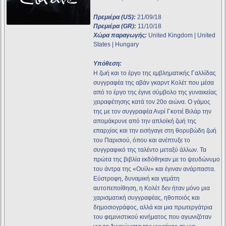
Πρεμιέρα (US):
21/09/18
Πρεμιέρα (GR):
11/10/18
Χώρα παραγωγής:
United Kingdom | United
States | Hungary
Υπόθεση:
H ζωή και το έργο της εμβληματικής Γαλλίδας
συγγραφέα της αβάν γκαρντ Κολέτ που μέσα
από το έργο της έγινε σύμβολο της γυναικείας
χειραφέτησης κατά τον 20ο αιώνα. Ο γάμος
της με τον συγγραφέα Ανρί Γκοτιέ Βιλάρ την
απομάκρυνε από την απλοϊκή ζωή της
επαρχίας και την εισήγαγε στη θορυβώδη ζωή
του Παρισιού, όπου και ανέπτυξε το
συγγραφικό της ταλέντο μεταξύ άλλων. Τα
πρώτα της βιβλία εκδόθηκαν με το ψευδώνυμο
του άντρα της «Ουίλι» και έγιναν ανάρπαστα.
Εύστροφη, δυναμική και γεμάτη
αυτοπεποίθηση, η Κολέτ δεν ήταν μόνο μια
χαρισματική συγγραφέας, ηθοποιός και
δημοσιογράφος, αλλά και μια πρωτεργάτρια
του φεμινιστικού κινήματος που αγωνιζόταν