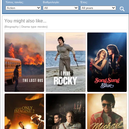
Τύπος ταινίας:
Βαθμολογία:
Έτος:
You might also like...
(Biography | Drama type movies)