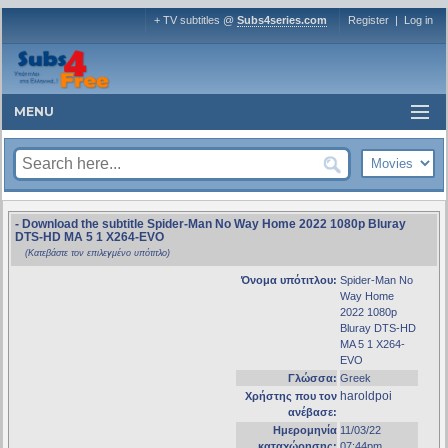
+ TV subtitles @
Subs4series.com
Register
|
Log in
MENU
- Download the subtitle Spider-Man No Way Home 2022 1080p Bluray
DTS-HD MA 5 1 X264-EVO
(Κατεβάστε τον επιλεγμένο υπότιτλο)
Όνομα υπότιτλου:
Spider-Man No
Way Home
2022 1080p
Bluray DTS-HD
MA 5 1 X264-
EVO
Γλώσσα:
Greek
haroldpoi
Χρήστης που τον
ανέβασε:
Ημερομηνία
11/03/22
καταχώρησης:
07:44pm