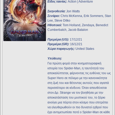
Είδος ταινίας:
Action | Adventure
Σκηνοθεσία:
Jon Watts
Σενάριο:
Chris McKenna, Erik Sommers, Stan
Lee, Steve Ditko
Ηθοποιοί:
Tom Holland, Zendaya, Benedict
Cumberbatch, Jacob Batalon
Πρεμιέρα (US):
17/12/21
Πρεμιέρα (GR):
16/12/21
Χώρα παραγωγής:
United States
Υπόθεση:
Για πρώτη φορά στην κινηματογραφική
ιστορία του Spider-Man, η ταυτότητά του
αποκαλύπτεται, φέρνοντας τις ευθύνες του ως
Super Hero σε πόλεμο με την κανονικότητα
στη ζωή του και θέτοντας αυτούς που αγαπά
περισσότερο σε κίνδυνο. Όταν απευθύνεται
στον Δρ. Strange να τον βοηθήσει με την
αποκατάσταση του μυστικού του, το ξόρκι
ανοίγει μια πόρτα στον κόσμο που επιτρέπει
να ελευθερωθούν οι πιο δυνατοί εχθροί που
έχει αντιμετωπίσει ποτέ ο Spider-Man σε κάθε