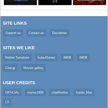
SITE LINKS
Support us
Contact us
Disclaimer
SITES WE LIKE
Rotten Tomatoes
Subs4Series
iMDB
tMDB
Cine.gr
Movies gallery
USER CREDITS
OFFiCiAL
marios1909
char8melon
Inside_Man
LS