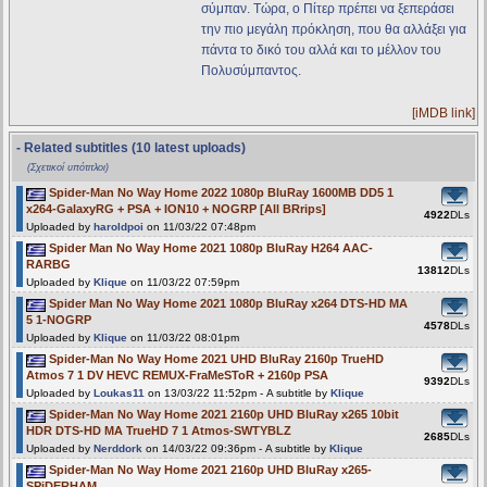
σύμπαν. Τώρα, ο Πίτερ πρέπει να ξεπεράσει
την πιο μεγάλη πρόκληση, που θα αλλάξει για
πάντα το δικό του αλλά και το μέλλον του
Πολυσύμπαντος.
[iMDB link]
- Related subtitles (10 latest uploads)
(Σχετικοί υπότιτλοι)
Spider-Man No Way Home 2022 1080p BluRay 1600MB DD5 1
x264-GalaxyRG + PSA + ION10 + NOGRP [All BRrips]
4922
DLs
Uploaded by
haroldpoi
on 11/03/22 07:48pm
Spider Man No Way Home 2021 1080p BluRay H264 AAC-
RARBG
13812
DLs
Uploaded by
Klique
on 11/03/22 07:59pm
Spider Man No Way Home 2021 1080p BluRay x264 DTS-HD MA
5 1-NOGRP
4578
DLs
Uploaded by
Klique
on 11/03/22 08:01pm
Spider-Man No Way Home 2021 UHD BluRay 2160p TrueHD
Atmos 7 1 DV HEVC REMUX-FraMeSToR + 2160p PSA
9392
DLs
Uploaded by
Loukas11
on 13/03/22 11:52pm - A subtitle by
Klique
Spider-Man No Way Home 2021 2160p UHD BluRay x265 10bit
HDR DTS-HD MA TrueHD 7 1 Atmos-SWTYBLZ
2685
DLs
Uploaded by
Nerddork
on 14/03/22 09:36pm - A subtitle by
Klique
Spider-Man No Way Home 2021 2160p UHD BluRay x265-
SPiDERHAM