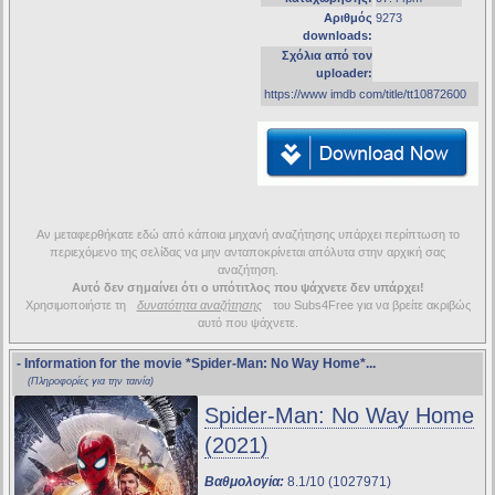
Αριθμός
9273
downloads:
Σχόλια από τον
uploader:
https://www imdb com/title/tt10872600
Αν μεταφερθήκατε εδώ από κάποια μηχανή αναζήτησης υπάρχει περίπτωση το
περιεχόμενο της σελίδας να μην ανταποκρίνεται απόλυτα στην αρχική σας
αναζήτηση.
Αυτό δεν σημαίνει ότι ο υπότιτλος που ψάχνετε δεν υπάρχει!
Χρησιμοποιήστε τη
δυνατότητα αναζήτησης
του Subs4Free για να βρείτε ακριβώς
αυτό που ψάχνετε.
- Information for the movie
*Spider-Man: No Way Home*
...
(Πληροφορίες για την ταινία)
Spider-Man: No Way Home
(2021)
Βαθμολογία:
8.1/10 (1027971)