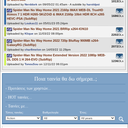
1013
DLs
Uploaded by
Nerddork
on 09/05/22 01:45am - A subtitle by
haroldpoi
Spider Man No Way Home 2021 2160p IMAX WEB-DL TrueHD
Atmos 7 1 HDR H265-SKiZOiD & IMAX 2160p 10bit HDR 8CH x265
1686
DLs
HEVC-PSA (SubRip)
Uploaded by
Loukas11
on 05/01/23 05:24pm
Spider Man No Way Home 2021 BRRip x264-ION10
Uploaded by
Klique
on 11/03/22 08:00pm
2202
DLs
Spider-Man No Way Home 2022 720p BluRay 900MB x264-
GalaxyRG (SubRip)
2072
DLs
Uploaded by
char8melon
on 14/03/22 11:29pm
Spider-Man No Way Home Extended Version 2022 1080p WEB-
DL DD5 1 H 264-EVO (SubRip)
1236
DLs
Uploaded by
TonouSou
on 12/11/22 06:01pm
Ποια ταινία θα δω σήμερα..;
- Προτάσεις των χρηστών...
- HOT ταινίες...
- Ταινίες με...
Τύπος ταινίας:
Βαθμολογία:
Έτος: