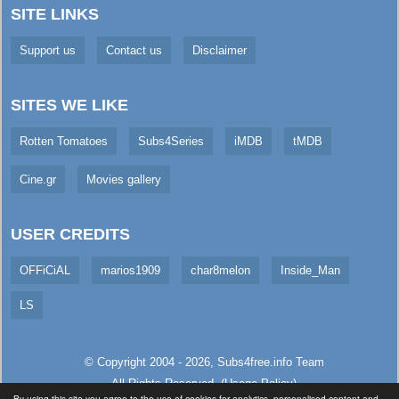
SITE LINKS
Support us
Contact us
Disclaimer
SITES WE LIKE
Rotten Tomatoes
Subs4Series
iMDB
tMDB
Cine.gr
Movies gallery
USER CREDITS
OFFiCiAL
marios1909
char8melon
Inside_Man
LS
© Copyright 2004 - 2026,
Subs4free.info
Team
All Rights Reserved. (
Usage Policy
)
By using this site you agree to the use of cookies for analytics, personalised content and