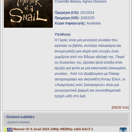
Charlotte Belsey, Agnes Davison
Πρεμιέρα (US):
25/10/24
Πρεμιέρα (GR):
20/03/25
Χώρα παραγωγής:
Australia
Υπόθεση:
Η Γκρέις είναι μια μοναχική γυναίκα που
αγαπάει τα βιβλία, συλλέγει σαλιγκάρια και
αντιμετωπίζει μια σειρά από ατυχίες όταν
χωρίζεται από τον δίδυμο αδελφό της. Παρά
τις δυσκολίες της, βρίσκει ξανά ελπίδα όταν
αρχίζει μια φιλία με μια εκκεντρική ηλικιωμένη
γυναίκα. - Από τον βραβευμένο με Όσκαρ
σεναριογράφο και σκηνοθέτη Άνταμ Έλιοτ, οι
«Αναμνήσεις ενός Σαλιγκαριού» είναι μια
χιουμοριστικά ζοφερή και συναισθηματικά
ηχηρή ωδή στη ζωή.
[iMDB link]
- Related subtitles
(Σχετικοί υπότιτλοι)
Memoir Of A Snail 2024 1080p WEBRip x264 AAC5 1