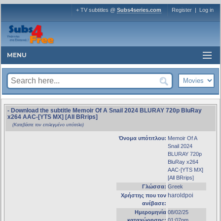
+ TV subtitles @
Subs4series.com
Register
|
Log in
MENU
- Download the subtitle Memoir Of A Snail 2024 BLURAY 720p BluRay
x264 AAC-[YTS MX] [All BRrips]
(Κατεβάστε τον επιλεγμένο υπότιτλο)
Όνομα υπότιτλου:
Memoir Of A
Snail 2024
BLURAY 720p
BluRay x264
AAC-[YTS MX]
[All BRrips]
Γλώσσα:
Greek
haroldpoi
Χρήστης που τον
ανέβασε:
Ημερομηνία
08/02/25
καταχώρησης:
01:07pm