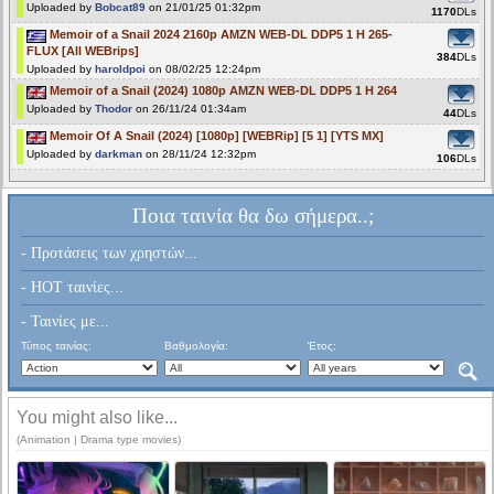
Uploaded by
Bobcat89
on 21/01/25 01:32pm
1170
DLs
Memoir of a Snail 2024 2160p AMZN WEB-DL DDP5 1 H 265-
FLUX [All WEBrips]
384
DLs
Uploaded by
haroldpoi
on 08/02/25 12:24pm
Memoir of a Snail (2024) 1080p AMZN WEB-DL DDP5 1 H 264
Uploaded by
Thodor
on 26/11/24 01:34am
44
DLs
Memoir Of A Snail (2024) [1080p] [WEBRip] [5 1] [YTS MX]
Uploaded by
darkman
on 28/11/24 12:32pm
106
DLs
Ποια ταινία θα δω σήμερα..;
- Προτάσεις των χρηστών...
- HOT ταινίες...
- Ταινίες με...
Τύπος ταινίας:
Βαθμολογία:
Έτος:
You might also like...
(Animation | Drama type movies)