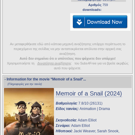
Αριθμός
759
downloads:
Αν μεταφερθήκατε εδώ από κάποια μηχανή αναζήτησης υπάρχει περίπτωση το
περιεχόμενο της σελίδας να μην ανταποκρίνεται απόλυτα στην αρχική σας
αναζήτηση.
Αυτό δεν σημαίνει ότι ο υπότιτλος που ψάχνετε δεν υπάρχει!
Χρησιμοποιήστε τη
δυνατότητα αναζήτησης
του Subs4Free για να βρείτε ακριβώς
αυτό που ψάχνετε.
- Information for the movie
*Memoir of a Snail*
...
(Πληροφορίες για την ταινία)
Memoir of a Snail (2024)
Βαθμολογία:
7.8/10 (26131)
Είδος ταινίας:
Animation | Drama
Σκηνοθεσία:
Adam Elliot
Σενάριο:
Adam Elliot
Ηθοποιοί:
Jacki Weaver, Sarah Snook,