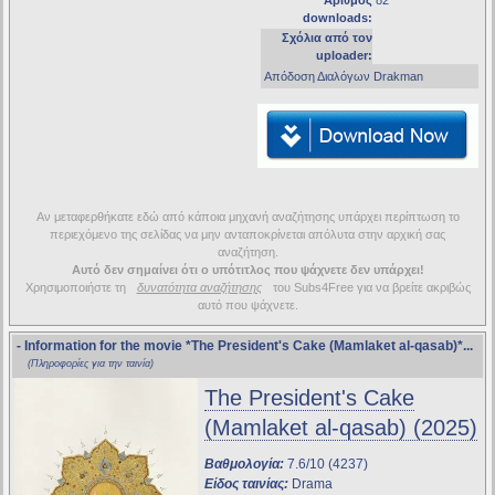
Αριθμός
82
downloads:
Σχόλια από τον
uploader:
Απόδοση Διαλόγων Drakman
Αν μεταφερθήκατε εδώ από κάποια μηχανή αναζήτησης υπάρχει περίπτωση το
περιεχόμενο της σελίδας να μην ανταποκρίνεται απόλυτα στην αρχική σας
αναζήτηση.
Αυτό δεν σημαίνει ότι ο υπότιτλος που ψάχνετε δεν υπάρχει!
Χρησιμοποιήστε τη
δυνατότητα αναζήτησης
του Subs4Free για να βρείτε ακριβώς
αυτό που ψάχνετε.
- Information for the movie
*The President's Cake (Mamlaket al-qasab)*
...
(Πληροφορίες για την ταινία)
The President's Cake
(Mamlaket al-qasab) (2025)
Βαθμολογία:
7.6/10 (4237)
Είδος ταινίας:
Drama