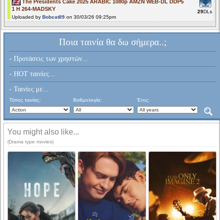
The Presidents Cake 2025 ARABIC 1080p AMZN WEB-DL DDP5
1 H 264-MADSKY
29
DLs
Uploaded by
Bobcat89
on 30/03/26 09:25pm
Ποια ταινία θα δω σήμερα..;
- Προτάσεις των χρηστών...
- HOT ταινίες...
- Ταινίες με...
Τύπος ταινίας:
Βαθμολογία:
Έτος:
You might also like...
(Drama type movies)