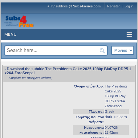
+ TV subtitles @
Subs4series.com
Register
|
Log in
MENU
- Download the subtitle The Presidents Cake 2025 1080p BluRay DDP5 1
x264-ZoroSenpai
(Κατεβάστε τον επιλεγμένο υπότιτλο)
Όνομα υπότιτλου:
The Presidents
Cake 2025
1080p BluRay
DDP5 1 x264-
ZoroSenpai
Γλώσσα:
Greek
dark_unicorn
Χρήστης που τον
ανέβασε:
Ημερομηνία
04/07/26
καταχώρησης:
12:42pm