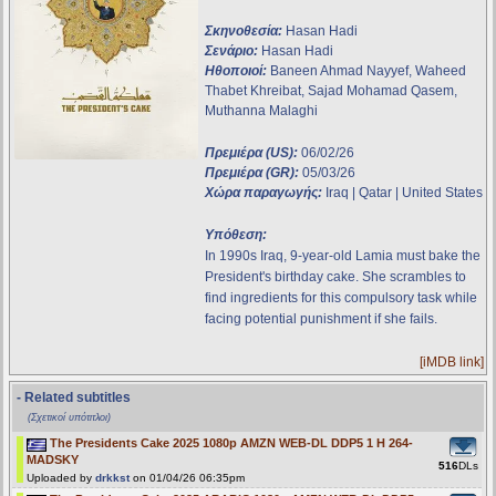
Σκηνοθεσία:
Hasan Hadi
Σενάριο:
Hasan Hadi
Ηθοποιοί:
Baneen Ahmad Nayyef, Waheed
Thabet Khreibat, Sajad Mohamad Qasem,
Muthanna Malaghi
Πρεμιέρα (US):
06/02/26
Πρεμιέρα (GR):
05/03/26
Χώρα παραγωγής:
Iraq | Qatar | United States
Υπόθεση:
In 1990s Iraq, 9-year-old Lamia must bake the
President's birthday cake. She scrambles to
find ingredients for this compulsory task while
facing potential punishment if she fails.
[iMDB link]
- Related subtitles
(Σχετικοί υπότιτλοι)
The Presidents Cake 2025 1080p AMZN WEB-DL DDP5 1 H 264-
MADSKY
516
DLs
Uploaded by
drkkst
on 01/04/26 06:35pm