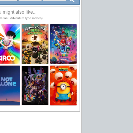
 might also like...
mation | Adventure type movies)