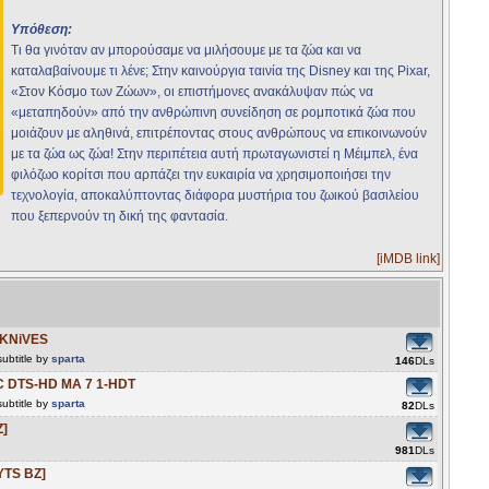
Υπόθεση:
Τι θα γινόταν αν μπορούσαμε να μιλήσουμε με τα ζώα και να
καταλαβαίνουμε τι λένε; Στην καινούργια ταινία της Disney και της Pixar,
«Στον Κόσμο των Ζώων», οι επιστήμονες ανακάλυψαν πώς να
«μεταπηδούν» από την ανθρώπινη συνείδηση σε ρομποτικά ζώα που
μοιάζουν με αληθινά, επιτρέποντας στους ανθρώπους να επικοινωνούν
με τα ζώα ως ζώα! Στην περιπέτεια αυτή πρωταγωνιστεί η Μέιμπελ, ένα
φιλόζωο κορίτσι που αρπάζει την ευκαιρία να χρησιμοποιήσει την
τεχνολογία, αποκαλύπτοντας διάφορα μυστήρια του ζωικού βασιλείου
που ξεπερνούν τη δική της φαντασία.
[iMDB link]
-KNiVES
ubtitle by
sparta
146
DLs
C DTS-HD MA 7 1-HDT
ubtitle by
sparta
82
DLs
Z]
981
DLs
[YTS BZ]