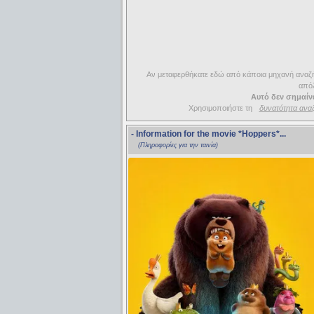
Αν μεταφερθήκατε εδώ από κάποια μηχανή αναζήτ
απόλ
Αυτό δεν σημαίνε
Χρησιμοποιήστε τη
δυνατότητα ανα
- Information for the movie
*Hoppers*
...
(Πληροφορίες για την ταινία)