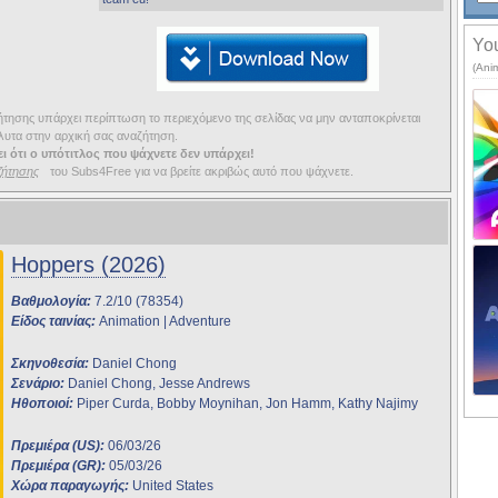
You
(Ani
ησης υπάρχει περίπτωση το περιεχόμενο της σελίδας να μην ανταποκρίνεται
υτα στην αρχική σας αναζήτηση.
ι ότι ο υπότιτλος που ψάχνετε δεν υπάρχει!
ζήτησης
του Subs4Free για να βρείτε ακριβώς αυτό που ψάχνετε.
Hoppers (2026)
Βαθμολογία:
7.2/10 (78354)
Είδος ταινίας:
Animation | Adventure
Σκηνοθεσία:
Daniel Chong
Σενάριο:
Daniel Chong, Jesse Andrews
Ηθοποιοί:
Piper Curda, Bobby Moynihan, Jon Hamm, Kathy Najimy
Πρεμιέρα (US):
06/03/26
Πρεμιέρα (GR):
05/03/26
Χώρα παραγωγής:
United States