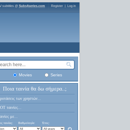
V subtitles @
Subs4series.com
Register
|
Log in
Movies
Series
Ποια ταινία θα δω σήμερα..;
ροτάσεις των χρηστών...
OT ταινίες...
αινίες με...
ς ταινίας:
Βαθμολογία:
Έτος: