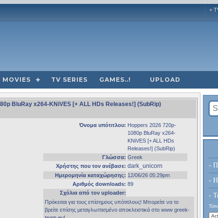
+ T
MOVIES
TV SERIES
GAMES..!
UPLOAD
1080p BluRay x264-KNiVES [+ ALL HDs Releases!] (SubRip)
Όνομα υπότιτλου:
Hoppers 2026 720p-
1080p BluRay x264-
KNiVES [+ ALL HDs
Releases!] (SubRip)
Γλώσσα:
Greek
- Π
dark_unicorn
Χρήστης που τον ανέβασε:
Ημερομηνία καταχώρησης:
12/06/26 05:29pm
- H
Αριθμός downloads:
89
Σχόλια από τον uploader:
- Τ
Πρόκειται για τους επίσημους υπότιτλους! Μπορείτε να το
Τύπο
βρείτε επίσης μεταγλωττισμένο αποκλειστικά στο www greek-
team eu!