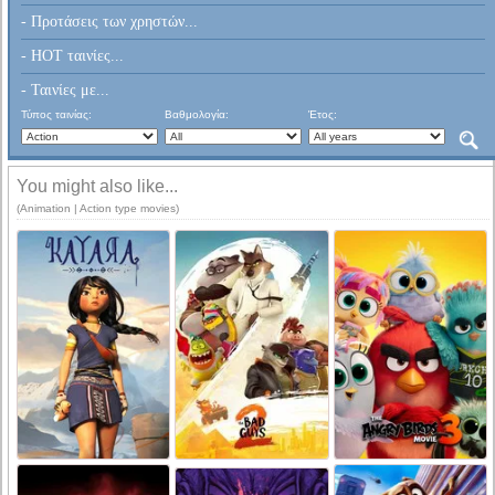
- Προτάσεις των χρηστών...
- HOT ταινίες...
- Ταινίες με...
Τύπος ταινίας:
Βαθμολογία:
Έτος:
You might also like...
(Animation | Action type movies)