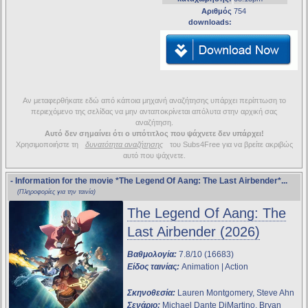
Αριθμός
754
downloads:
Αν μεταφερθήκατε εδώ από κάποια μηχανή αναζήτησης υπάρχει περίπτωση το
περιεχόμενο της σελίδας να μην ανταποκρίνεται απόλυτα στην αρχική σας
αναζήτηση.
Αυτό δεν σημαίνει ότι ο υπότιτλος που ψάχνετε δεν υπάρχει!
Χρησιμοποιήστε τη
δυνατότητα αναζήτησης
του Subs4Free για να βρείτε ακριβώς
αυτό που ψάχνετε.
- Information for the movie
*The Legend Of Aang: The Last Airbender*
...
(Πληροφορίες για την ταινία)
The Legend Of Aang: The
Last Airbender (2026)
Βαθμολογία:
7.8/10 (16683)
Είδος ταινίας:
Animation | Action
Σκηνοθεσία:
Lauren Montgomery, Steve Ahn
Σενάριο:
Michael Dante DiMartino, Bryan