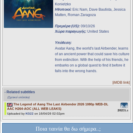
Konietzko
Ηθοποιοί:
Eric Nam, Dave Bautista, Jessica
Matten, Roman Zaragoza
Πρεμιέρα (US):
09/10/26
Χώρα παραγωγής:
United States
Υπόθεση:
Avatar Aang, the world's last Airbender, learns
of an ancient power that could save his culture
from extinction. With the help of his friends, he
embarks on a global quest to find it before it
falls into the wrong hands.
[iMDB link]
- Related subtitles
(Σχετικοί υπότιτλοι)
The Legend of Aang The Last Airbender 2026 1080p WEB-DL
AAC H264-AOC (ALL WEB LEAKS)
202
DLs
Uploaded by
KG22
on 16/04/26 02:02pm
Ποια ταινία θα δω σήμερα..;