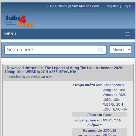
+ TV subtitles @
Subs4series.com
Register
|
Log in
MENU
- Download the subtitle The Legend of Aang The Last Airbender 2026
1080p 10bit WEBRip 2CH x265 HEVC-KIA
(Κατεβάστε τον επιλεγμένο υπότιτλο)
Όνομα υπότιτλου:
The Legend of
Aang The Last
Airbender 2026
1080p 10bit
WEBRip 2CH
x265 HEVC-KIA
Γλώσσα:
Greek
touloumpa
Χρήστης που τον
ανέβασε:
Ημερομηνία
23/04/26
καταχώρησης:
08:13pm