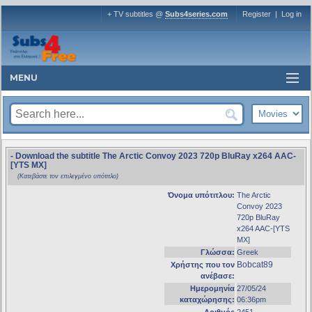
+ TV subtitles @
Subs4series.com
Register
|
Log in
MENU
- Download the subtitle The Arctic Convoy 2023 720p BluRay x264 AAC-
[YTS MX]
(Κατεβάστε τον επιλεγμένο υπότιτλο)
Όνομα υπότιτλου:
The Arctic
Convoy 2023
720p BluRay
x264 AAC-[YTS
MX]
Γλώσσα:
Greek
Bobcat89
Χρήστης που τον
ανέβασε:
Ημερομηνία
27/05/24
καταχώρησης:
06:36pm