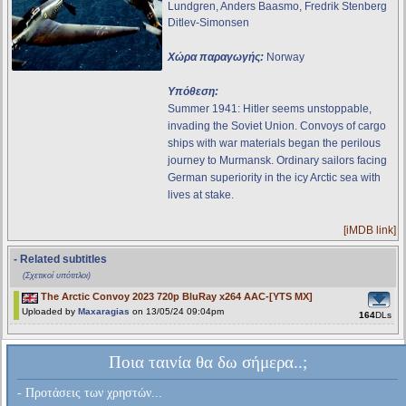
Lundgren, Anders Baasmo, Fredrik Stenberg
Ditlev-Simonsen
Χώρα παραγωγής:
Norway
Υπόθεση:
Summer 1941: Hitler seems unstoppable,
invading the Soviet Union. Convoys of cargo
ships with war materials began the perilous
journey to Murmansk. Ordinary sailors facing
German superiority in the icy Arctic sea with
lives at stake.
[iMDB link]
- Related subtitles
(Σχετικοί υπότιτλοι)
The Arctic Convoy 2023 720p BluRay x264 AAC-[YTS MX]
Uploaded by
Maxaragias
on 13/05/24 09:04pm
164
DLs
Ποια ταινία θα δω σήμερα..;
- Προτάσεις των χρηστών...