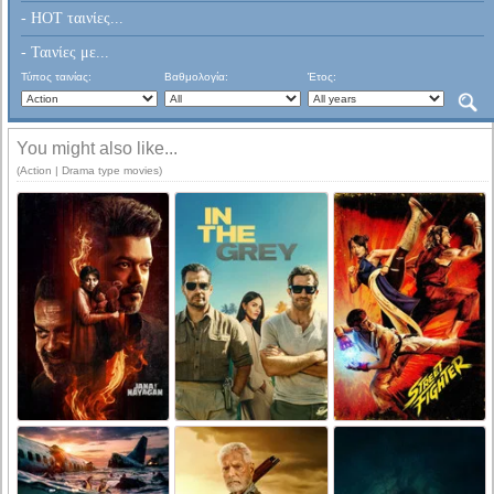
- HOT ταινίες...
- Ταινίες με...
Τύπος ταινίας:
Βαθμολογία:
Έτος:
You might also like...
(Action | Drama type movies)