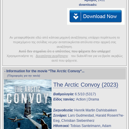
Αριθμός
2451
downloads:
Αν μεταφερθήκατε εδώ από κάποια μηχανή αναζήτησης υπάρχει περίπτωση το
περιεχόμενο της σελίδας να μην ανταποκρίνεται απόλυτα στην αρχική σας
αναζήτηση.
Αυτό δεν σημαίνει ότι ο υπότιτλος που ψάχνετε δεν υπάρχει!
Χρησιμοποιήστε τη
δυνατότητα αναζήτησης
του Subs4Free για να βρείτε ακριβώς
αυτό που ψάχνετε.
- Information for the movie
*The Arctic Convoy*
...
(Πληροφορίες για την ταινία)
The Arctic Convoy (2023)
Βαθμολογία:
6.5/10 (5317)
Είδος ταινίας:
Action | Drama
Σκηνοθεσία:
Henrik Martin Dahlsbakken
Σενάριο:
Lars Gudmestad, Harald Rosenl?w-
Eeg, Christian Siebenherz
Ηθοποιοί:
Tobias Santelmann, Adam