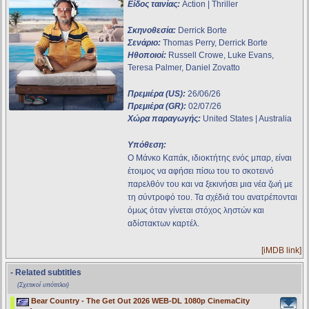
Είδος ταινίας:
Action | Thriller
Σκηνοθεσία:
Derrick Borte
Σενάριο:
Thomas Perry, Derrick Borte
Ηθοποιοί:
Russell Crowe, Luke Evans,
Teresa Palmer, Daniel Zovatto
Πρεμιέρα (US):
26/06/26
Πρεμιέρα (GR):
02/07/26
Χώρα παραγωγής:
United States | Australia
Υπόθεση:
Ο Μάνκο Καπάκ, ιδιοκτήτης ενός μπαρ, είναι
έτοιμος να αφήσει πίσω του το σκοτεινό
παρελθόν του και να ξεκινήσει μια νέα ζωή με
τη σύντροφό του. Τα σχέδιά του ανατρέπονται
όμως όταν γίνεται στόχος ληστών και
αδίστακτων καρτέλ.
[iMDB link]
- Related subtitles
(Σχετικοί υπότιτλοι)
Bear Country - The Get Out 2026 WEB-DL 1080p CinemaCity