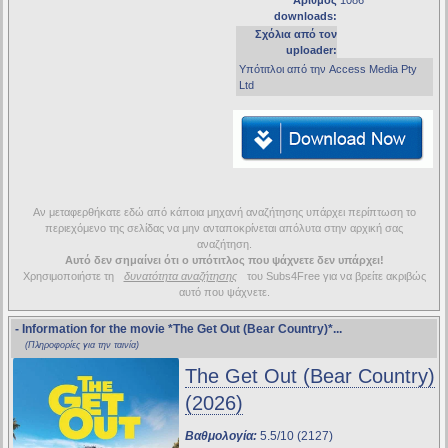
Αριθμός
1086
downloads:
Σχόλια από τον
uploader:
Υπότιτλοι από την Access Media Pty
Ltd
Αν μεταφερθήκατε εδώ από κάποια μηχανή αναζήτησης υπάρχει περίπτωση το
περιεχόμενο της σελίδας να μην ανταποκρίνεται απόλυτα στην αρχική σας
αναζήτηση.
Αυτό δεν σημαίνει ότι ο υπότιτλος που ψάχνετε δεν υπάρχει!
Χρησιμοποιήστε τη
δυνατότητα αναζήτησης
του Subs4Free για να βρείτε ακριβώς
αυτό που ψάχνετε.
- Information for the movie
*The Get Out (Bear Country)*
...
(Πληροφορίες για την ταινία)
The Get Out (Bear Country)
(2026)
Βαθμολογία:
5.5/10 (2127)