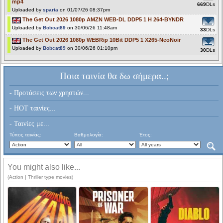
mp4
669
DLs
Uploaded by
sparta
on 01/07/26 08:37pm
The Get Out 2026 1080p AMZN WEB-DL DDP5 1 H 264-BYNDR
Uploaded by
Bobcat89
on 30/06/26 11:48am
33
DLs
The Get Out 2026 1080p WEBRip 10Bit DDP5 1 X265-NeoNoir
Uploaded by
Bobcat89
on 30/06/26 01:10pm
30
DLs
Ποια ταινία θα δω σήμερα..;
- Προτάσεις των χρηστών...
- HOT ταινίες...
- Ταινίες με...
Τύπος ταινίας:
Βαθμολογία:
Έτος:
You might also like...
(Action | Thriller type movies)