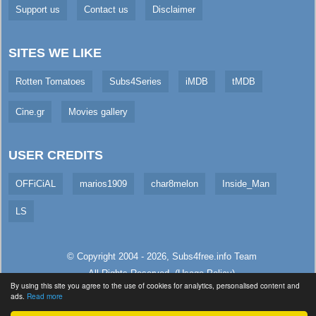
Support us
Contact us
Disclaimer
SITES WE LIKE
Rotten Tomatoes
Subs4Series
iMDB
tMDB
Cine.gr
Movies gallery
USER CREDITS
OFFiCiAL
marios1909
char8melon
Inside_Man
LS
© Copyright 2004 - 2026,
Subs4free.info
Team
All Rights Reserved. (
Usage Policy
)
By using this site you agree to the use of cookies for analytics, personalised content and
Served in 5.9ms (live)
ads.
Read more