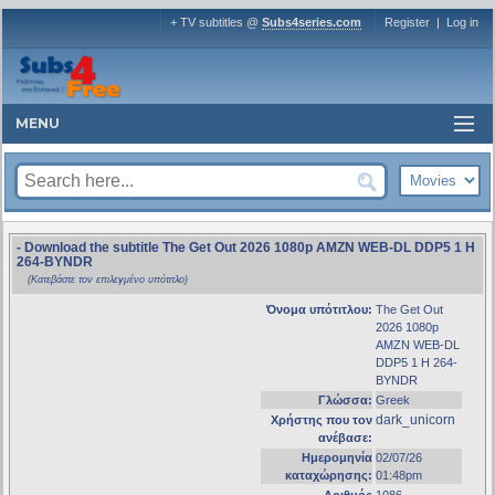
+ TV subtitles @
Subs4series.com
Register
|
Log in
MENU
- Download the subtitle The Get Out 2026 1080p AMZN WEB-DL DDP5 1 H
264-BYNDR
(Κατεβάστε τον επιλεγμένο υπότιτλο)
Όνομα υπότιτλου:
The Get Out
2026 1080p
AMZN WEB-DL
DDP5 1 H 264-
BYNDR
Γλώσσα:
Greek
dark_unicorn
Χρήστης που τον
ανέβασε:
Ημερομηνία
02/07/26
καταχώρησης:
01:48pm