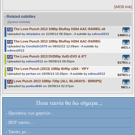
[iMDB link]
- Related subtitles
(Σχετικοί υπότιτλοι)
The Love Punch 2013 1080p BluRay H264 AAC-RARBG ell
Uploaded by
nkladakis
on 11/08/14 08:30pm - A subtitle by
edinso2012
1466
DLs
The Love Punch 2013 1080p BluRay H264 AAC-RARBG
Uploaded by
CorollaGr1975
on 08/02/22 12:49am - A subtitle by
44
DLs
edinso2012
The Love Punch 2013 DVDRip XviD-EVO & iFT
Uploaded by
edinso2012
on 08/08/14 09:00pm
5179
DLs
The Love Punch (2013) 1080p BrRip x264 - YIFY
Uploaded by
perhan
on 19/08/14 10:26pm - A subtitle by
edinso2012
5278
DLs
Love Punch 2013 1080p-720p [ALL BLURAYS - BRRiPS]
Uploaded by
punked666
on 26/08/14 02:07pm
98
DLs
Ποια ταινία θα δω σήμερα..;
- Προτάσεις των χρηστών...
- HOT ταινίες...
- Ταινίες με...