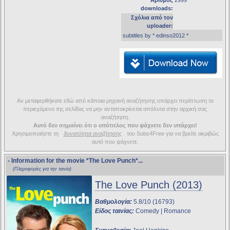
Αριθμός
2999
downloads:
Σχόλια από τον
uploader:
subtitles by * edinso2012 *
Αν μεταφερθήκατε εδώ από κάποια μηχανή αναζήτησης υπάρχει περίπτωση το
περιεχόμενο της σελίδας να μην ανταποκρίνεται απόλυτα στην αρχική σας
αναζήτηση.
Αυτό δεν σημαίνει ότι ο υπότιτλος που ψάχνετε δεν υπάρχει!
Χρησιμοποιήστε τη
δυνατότητα αναζήτησης
του Subs4Free για να βρείτε ακριβώς
αυτό που ψάχνετε.
- Information for the movie
*The Love Punch*
...
(Πληροφορίες για την ταινία)
The Love Punch (2013)
Βαθμολογία:
5.8/10 (16793)
Είδος ταινίας:
Comedy | Romance