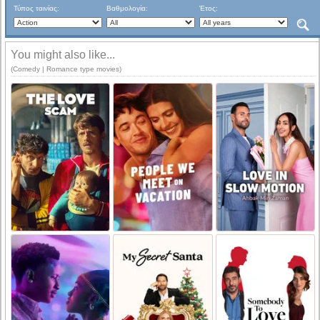
Τύπος ταινίας:
Βαθμολογία:
Έτος:
You might also like...
(Comedy | Romance type movies)