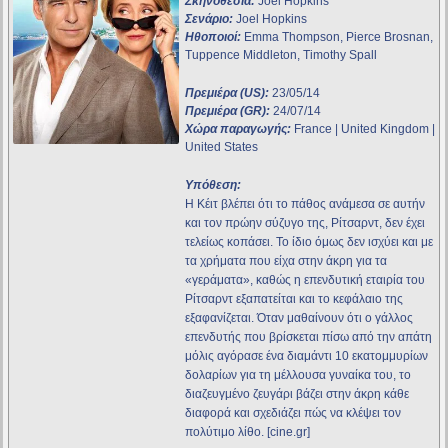
Σκηνοθεσία:
Joel Hopkins
Σενάριο:
Joel Hopkins
Ηθοποιοί:
Emma Thompson, Pierce Brosnan,
Tuppence Middleton, Timothy Spall
Πρεμιέρα (US):
23/05/14
Πρεμιέρα (GR):
24/07/14
Χώρα παραγωγής:
France | United Kingdom |
United States
Υπόθεση:
Η Κέιτ βλέπει ότι το πάθος ανάμεσα σε αυτήν
και τον πρώην σύζυγο της, Ρίτσαρντ, δεν έχει
τελείως κοπάσει. Το ίδιο όμως δεν ισχύει και με
τα χρήματα που είχα στην άκρη για τα
«γεράματα», καθώς η επενδυτική εταιρία του
Ρίτσαρντ εξαπατείται και το κεφάλαιο της
εξαφανίζεται. Όταν μαθαίνουν ότι ο γάλλος
επενδυτής που βρίσκεται πίσω από την απάτη
μόλις αγόρασε ένα διαμάντι 10 εκατομμυρίων
δολαρίων για τη μέλλουσα γυναίκα του, το
διαζευγμένο ζευγάρι βάζει στην άκρη κάθε
διαφορά και σχεδιάζει πώς να κλέψει τον
πολύτιμο λίθο. [cine.gr]