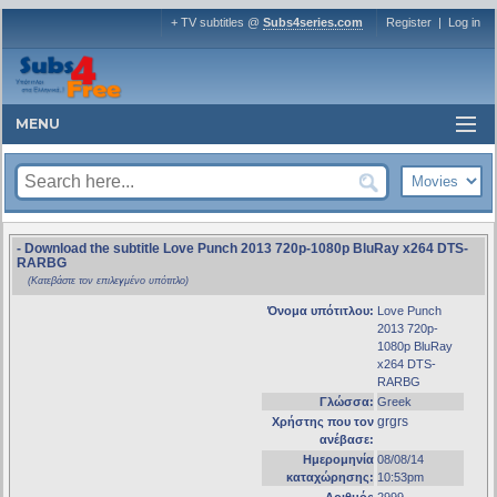
+ TV subtitles @
Subs4series.com
Register
|
Log in
MENU
- Download the subtitle Love Punch 2013 720p-1080p BluRay x264 DTS-
RARBG
(Κατεβάστε τον επιλεγμένο υπότιτλο)
Όνομα υπότιτλου:
Love Punch
2013 720p-
1080p BluRay
x264 DTS-
RARBG
Γλώσσα:
Greek
grgrs
Χρήστης που τον
ανέβασε:
Ημερομηνία
08/08/14
καταχώρησης:
10:53pm