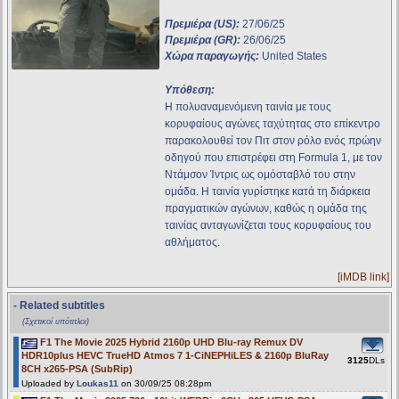
Πρεμιέρα (US):
27/06/25
Πρεμιέρα (GR):
26/06/25
Χώρα παραγωγής:
United States
Υπόθεση:
Η πολυαναμενόμενη ταινία με τους
κορυφαίους αγώνες ταχύτητας στο επίκεντρο
παρακολουθεί τον Πιτ στον ρόλο ενός πρώην
οδηγού που επιστρέφει στη Formula 1, με τον
Ντάμσον Ίντρις ως ομόσταβλό του στην
ομάδα. Η ταινία γυρίστηκε κατά τη διάρκεια
πραγματικών αγώνων, καθώς η ομάδα της
ταινίας ανταγωνίζεται τους κορυφαίους του
αθλήματος.
[iMDB link]
- Related subtitles
(Σχετικοί υπότιτλοι)
F1 The Movie 2025 Hybrid 2160p UHD Blu-ray Remux DV
HDR10plus HEVC TrueHD Atmos 7 1-CiNEPHiLES & 2160p BluRay
3125
DLs
8CH x265-PSA (SubRip)
Uploaded by
Loukas11
on 30/09/25 08:28pm