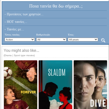
Ποια ταινία θα δω σήμερα..;
- Προτάσεις των χρηστών...
- HOT ταινίες...
- Ταινίες με...
Τύπος ταινίας:
Βαθμολογία:
Έτος:
You might also like...
(Drama | Sport type movies)