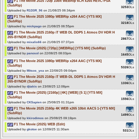
F1 The Movie 2025 720p 10bit WEBRip 6CH x265 HEVC-PSA
(SubRip)
3253
DLs
Uploaded by
R1D3R_96
on 21/08/25 06:34pm
F1 The Movie 2025 1080p WEBRip x264 AAC-[YTS MX]
(SubRip)
3218
DLs
Uploaded by
mickpago
on 21/08/25 06:55pm
F1 The Movie 2025 2160p iT WEB DL DDP5 1 Atmos DV HDR H
265-BYNDR (SubRip)
2867
DLs
Uploaded by
mixalis66
on 21/08/25 07:37pm
F1 The Movie (2025) [720p] [WEBRip] [YTS MX] (SubRip)
Uploaded by
panosol
on 22/08/25 08:03pm
1645
DLs
F1 The Movie 2025 1080p WEBRip x264 AAC-[YTS MX]
(SubRip)
5326
DLs
Uploaded by
Mitsos_yea
on 22/08/25 09:04pm
F1 The Movie 2025 2160p iT WEB-DL DDP5 1 Atmos DV HDR H
265-BYNDR (SubRip)
1336
DLs
Uploaded by
djtakis
on 23/08/25 12:08pm
F1 The Movie (2025) [2160p] [4K] [WEB] [5 1] [YTS MX]
(SubRip)
1556
DLs
Uploaded by
CKSapien
on 25/08/25 01:31pm
F1 The Movie 2025 2160p 4K WEB x265 10bit AAC5 1-[YTS MX]
(SubRip)
1499
DLs
Uploaded by
kkirodimos
on 25/08/25 09:19pm
F1 The Movie (2025) WEB (Edit)
Uploaded by
gkotse
on 12/09/25 11:30am
531
DLs