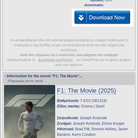
Αριθμός
1553
downloads:
Αν μεταφερθήκατε εδώ από κάποια μηχανή αναζήτησης υπάρχει περίπτωση το
περιεχόμενο της σελίδας να μην ανταποκρίνεται απόλυτα στην αρχική σας
αναζήτηση.
Αυτό δεν σημαίνει ότι ο υπότιτλος που ψάχνετε δεν υπάρχει!
Χρησιμοποιήστε τη
δυνατότητα αναζήτησης
του Subs4Free για να βρείτε ακριβώς
αυτό που ψάχνετε.
- Information for the movie
*F1: The Movie*
...
(Πληροφορίες για την ταινία)
F1: The Movie (2025)
Βαθμολογία:
7.6/10 (381318)
Είδος ταινίας:
Drama | Sport
Σκηνοθεσία:
Joseph Kosinski
Σενάριο:
Joseph Kosinski, Ehren Kruger
Ηθοποιοί:
Brad Pitt, Simone Ashley, Javier
Bardem, Kerry Condon