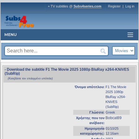
+ TV subtitles @
Subs4series.com
Register
|
Log in
MENU
- Download the subtitle F1 The Movie 2025 1080p BluRay x264-KNiVES
(SubRip)
(Κατεβάστε τον επιλεγμένο υπότιτλο)
Όνομα υπότιτλου:
F1 The Movie
2025 1080p
BluRay x264-
KNiVES
(SubRip)
Γλώσσα:
Greek
Bobcat89
Χρήστης που τον
ανέβασε:
Ημερομηνία
01/10/25
καταχώρησης:
12:16am